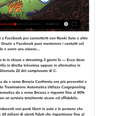
treaming su Now Guarda le partite di Serie C in diretta tv e live streaming su Now. Vedi i 20:45 - Crotone - Virtus Francavilla 20:45 - Foggia - Avellino. 21 GENNAIO. 14 ...

Crotone vs Latina | Serie C 19. 214710. 2433-9. Virtus Francavilla logo Virtus Francavilla. 17. 214512. 2034-14. Monterosi logo Monterosi. 14. 213513. 2540-15. Brindisi FC logo Brindisi FC.

Federico Gaio prosegue nel periodo non felicissimo,. Per Giannessi si profila un altro derby al secondo turno col siciliano Caruso, in un ottimo incontro tra due contrattaccanti. Discreta, se consideriamo il valore dell’avversario,. Alessandro Zijno . Facebook 0 Twitter 0 LinkedIn.

AIUTO: Sei sui risultati Primavera 1 2019/2020 pagina nella sezione Calcio/Italia.Diretta.it offre livescore Primavera 1 2019/2020, risultati parziali e finali, classifiche Primavera 1 2019/2020 e dettagli del match. Oltre i risultati Primavera 1 2019/2020 puoi seguire 5000+ competizioni su …

GLASGOW RANGERS BAYER LEVERKUSEN STREAMING – Glasgow Rangers-Bayer Leverkusen è la gara valevole per l’andata degli ottavi di finale di Europa League. I padroni di casa nel turno precedente si sono sbarazzati dello Sporting Braga, vincendo sia …

Uno schieramento del Getafe, avversaria dell'Inter agli ottavi di finale di Europa League: la squadra di Bordalas sta disputando una grande stagione e potrebbe essere un ostacolo complicato per i nerazzurri Europa League: ecco il Getafe, l'avversaria dell'Inter. Parlare del Getafe e capire chi e cosa rappresentano gli Azulones non è semplice.

[[IN DATA ODIERNA!]!!] Streaming Crotone Audace 21 set 2023 — Dove vederla in diretta tv o streaming, partita di Serie C girone C 2022/2023. Virtus Francavilla, vogliono assolutamente conquistare la ...

L'Italia è al lavoro per contenere il contagio del Coronavirus. Intanto arriva la conferma ufficiale da parte della UEFA: Valencia-Atalanta e Inter-Getafe si disputeranno a porte chiuse, si legge.

L’appartamento di via Paravia diventa una base per una ventina di ex combattenti che vivono tra Milano e Bologna. Il primo problema con la polizia è un reato in apparenza minore: nel 1997 Fezzani viene sorpreso a smerciare banconote false in bar e negozi tra Milano e Cremona.

Torna oggi in campo la Serie A con le partite valide per la 35esima giornata. Di seguito il dettaglio della programmazione del turno, con i match visibili a pagamento, su Sky e Dazn. Notizie dalla.

Serie B – Palermo primo in classifica in attesa di Pescara – Lecce Pubblicato da Massimo Profeta 03/11/2018 Serie B – Con molta fatica il Palermo batte il Cosenza e conquista la vetta solitaria della classifica con due punti di vantaggio sul Pescara atteso dal posticipo casalingo col Lecce.

Taranto vs Crotone | Serie C Taranto vs Crotone | Serie C ; Giugliano Calcio 1928 logo Giugliano Calcio 1928. 46. 38111314. 5161-10 ; Virtus Francavilla logo Virtus Francavilla. 45. 3813619.

Annunci case e appartamenti in vendita su tecnocasa: oltre 100.000 annunci di appartamenti, case, monolocali, capannoni e immobili, cerca tra migliaia di annunci di tecnocasa!

Diretta gol della Serie A per tutti gli italiani. Il Governo ha chiesto ufficialmente la trasmissione in chiaro delle partite del campionato. La spinta arriva dal Ministro dello Sport Vincenzo.

Per vedere Juventus – Verona in TV su queste due piattaforme è necessario avere uno smart TV, oppure utilizzare un box tv Android da collegare alla prota HDMI. Come guardare in streaming Juventus – Verona. Juventus – Verona è disponibile anche in streaming su SkyGo, il servizio on demand dell’emittente satellitare. SkyGo è.

Challenger Koblenz: avanti Giannessi, esce Gaio Tennisteen 17 gennaio 2017 Alessandro Giannessi ha passato il primo turno del torneo Challenger di Koblenz in Germania, eliminato Federico Gaio.

Perdere peso, ritrovare un equilibrio con il tuo corpo, mantenerti giovane e sano: qualunque sia la tua idea di benessere, NaturHouse ha la risposta su misura per te.

Crotone Virtus Francavilla, Serie C 2022/2023 18 ott 2022 — Crotone Virtus Francavilla, dove vederla in diretta tv o streaming. Precedenti tra le squadre e formazioni della partita di Serie C ...

1 hour ago · Milan-Bologna, probabili formazioni, orari e dove vederla in TV Calcio d'inizio alle 21.45 (diretta su Dazn). Tra i rossoneri tornano titolari Bennacer, Rebic e Saelemaekers.

Le interviste di calcioreggiano - 09/03/2020 Continua il nostro approfondimento, in cui andremo a conoscere più a fondo le tante società che hanno deciso di sostenere Calcioreggiano e hanno voluto essere parte del nuovo progetto partito la scorsa estate.

Il Verona ha segnato 39 gol e ne ha subiti 38; l'Inter ha segnato 65 gol e ne ha subiti 33. La partita di andata Inter - Verona si è giocata il 9 novembre 2019 e si è conclusa 2-1. In casa il Verona ha fatto 28 punti (8 vittorie, 4 pareggi e 4 sconfitte). Fuori casa l'Inter ha totalizzato 32 punti (10 vittorie, 2 pareggi e 2 sconfitte).

Argos alla riscossa film italia Sommario : Genere : Azione, Foreign GUARDA ORA! SCARICA Regia : Alfonso Corona Blake Rafael Garc Argos Alla Riscossa Download: scopri come guardare gratis il film Argos Alla Riscossa in streaming hd. Ecco come scaricare gratis il film Argos Alla Riscossa. Link Streaming LINK 1. Torrent download Argos alla riscossa.

Dandenong Thunder vs Port Melbourne Sharks 2020-03-15 06:00 streaming live, pronostici, quote e statistiche nei precedenti. Fai clic qui per tutti i nostri pronostici e previsioni gratuiti.

2020-5-25 · Il Klub Sportowy Warta Poznań, meglio noto come Warta Poznań, è una società calcistica polacca con sede nella città di Poznań. Fondata il 15 giugno 1912, prende il nome dal Warta, fiume che attraversa la città. Milita in I liga, la seconda divisione del campionato polacco di calcio.

Radiocronaca Crotone-Virtus Francavilla Il Crotone, dopo la vittoria contro la Turris nello scorso turno, è pronto per un Crotone-Virtus Francavilla in diretta, anche in streaming, ovunque tu sia.

Diretta gol della Serie A per tutti gli