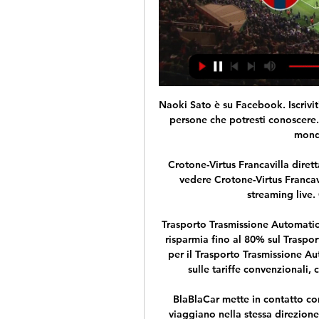
Naoki Sato è su Facebook. Iscriviti a Facebook per connetterti con Naoki Sato e altre persone che potresti conoscere. Grazie a Facebook puoi mantenere i contatti col mondo e avere una visione...

Crotone-Virtus Francavilla diretta tv in chiaro e streaming 3 giorni fa — Ecco dove vedere Crotone-Virtus Francavilla in diretta televisiva oppure in alternativa in streaming live. Giornata 22 del campionato di C.

Trasporto Trasmissione Automatica da e verso Brescia Confronta ora più preventivi e risparmia fino al 80% sul Trasporto Trasmissione Automatica Utilizza Cargopooling per il Trasporto Trasmissione Automatica da e verso Brescia e risparmi fino al 80% sulle tariffe convenzionali, con un servizio totalmente sicuro ed affidabile.

BlaBlaCar mette in contatto conducenti con posti liberi in auto e le persone che viaggiano nella stessa direzione: 65 milioni di utenti fidati che risparmiano fino al 70% viaggiando di città in città!

Acr Messina vs Crotone | Serie C 19. 214710. 2433-9. Virtus Francavilla logo Virtus Francavilla. 17. 214512. 2034-14. Monterosi logo Monterosi. 14. 213513. 2540-15. Brindisi FC logo Brindisi FC.

frosinone – brescia streaming live (serie b) guarda online il video live della partita del campionato di serie b (1^giornata) tra frosinone – brescia in streaming diretta tv, gratis e senza scaricare software aggiuntivi (clicca qui per l’elenco dei link – per una migliore visione potrebbe essere necessario installare un …

bayer leverkusen – barcellona streaming live. guarda online il video live della partita di champions league tra bayern leverkusen e barcellona in streaming diretta tv, gratis e senza scaricare software aggiuntivi (clicca qui per l’elenco dei link – per una migliore visione potrebbe essere necessario installare un …

Rangers-Bayer Leverkusen in programma giovedì 12 Marzo alle ore 21:00, gara valida per l’andata degli ottavi di finale di Europa League, sarà trasmessa da Sky Sport Football e Sky Sport canale.

SERIE C | Verso Crotone-Virtus Francavilla, Occhiuzzi 7:10SERIE C | Verso Crotone-Virtus Francavilla, Occhiuzzi: "I rinforzi hanno portato aria nuova in rosa". 6 views · 55 minutes agomore ...YouTube · Tele Sveva · 14 ore fa

L’assemblea dei giornalisti della RAI ha emesso una nota ufficiale indirizzata al Ministro dello Sport, Vincenzo Spadafora, che si era dimostrato favorevole alla trasmissione in chiaro della ‘Diretta Gol‘ delle partite di Serie A. Di seguito il comunicato: “Se si deroga alla legge Melandri aprendo i diritti tv criptati e autorizzandone la trasmissione in chiaro, allora bisogna aprire.

Serie C, il calendario della 19^ giornata su Sky: le partite e 22 dic 2023 — Crotone-Avellino, in diretta su Sky Sport 253 e NOW. Vicenza-Alessandria Virtus Francavilla-Potenza, in diretta su Sky Sport 254 e NOW. TAG ...

Anche Inter-Getafe, partita di Europa League in calendario per il 12 marzo, si disputerà a porte chiuse. A renderlo noto è stata la Uefa, che ne ha dato comunicazione giovedì tramite una conferma ufficiale.

Hellas Verona – Atalanta. 2020-04-26 – Serie A . Anteprima della partita Hellas Verona – Atalanta. La partita tra Hellas Verona e Atalanta sarà il giorno 2020-04-26. Questo incontro di …

Virtus Francavilla Crotone oggi, Sky o Now? Dove vederla 17 set 2023 — Virtus Francavilla e Crotone oggi in campo, Sky, Now: dove vedere la partita in diretta tv o streaming gratis - Serie C 2023/24.

COME VEDERE SASSUOLO LECCE IN TV E STREAMING. La gara tra Sassuolo e Lecce sarà trasmessa in esclusiva su Sky Sport. DAZN dunque non trasmetterà anche la gara tra i neroverdi e i giallorossi. La nuova piattaforma trasmette in esclusiva 3 gare a giornata del campionato e, come detto, non ospiterà il Sassuolo in questa giornata.

Calendario Serie C: orari partite 11-13 novembre 10 nov 2023 — Ore 20.45 Virtus Francavilla-Casertana Ore 20.45 Benevento-Giugliano – Diretta tv su Sky Sport 254, Diretta streaming su Now Tv e Sky Go.

Serie C, le partite 2023-2024 in tv e s