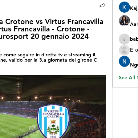
Ka
Crotone vs Virtus Francavilla 
Aar
tus Francavilla - Crotone - 
Eurosport 20 gennaio 2024
ba
babygr
Его
come seguire in diretta tv e streaming il 
ne, valido per la 3.a giornata del girone C 
Ng
See All