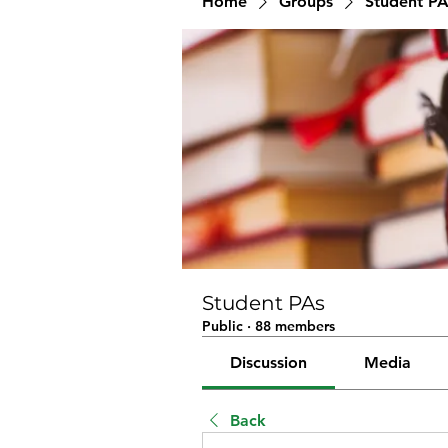
Home
Groups
Student PA
Student PAs
Public
·
88 members
Discussion
Media
Back