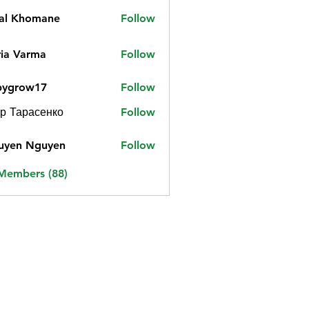
jal Khomane
Follow
ia Varma
Follow
bygrow17
Follow
ow17
р Тарасенко
Follow
uyen Nguyen
Follow
 Members (88)