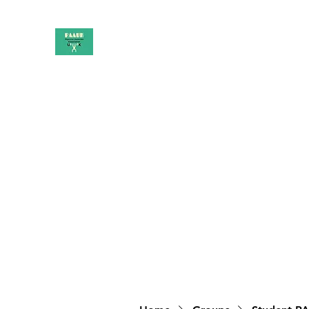
PAAUK
Stronger together
Home
Shop
Book Online
Blog
About
Campai