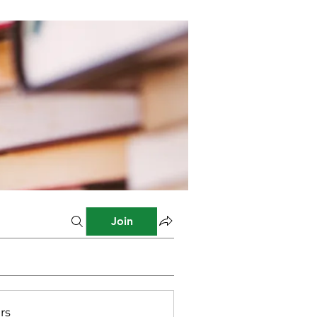
Join
rs