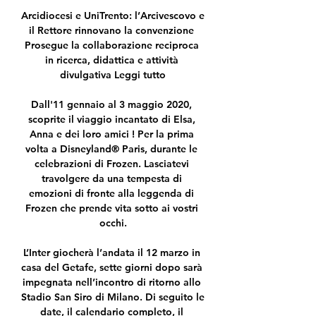
Arcidiocesi e UniTrento: l’Arcivescovo e 
il Rettore rinnovano la convenzione 
Prosegue la collaborazione reciproca 
in ricerca, didattica e attività 
divulgativa Leggi tutto

Dall'11 gennaio al 3 maggio 2020, 
scoprite il viaggio incantato di Elsa, 
Anna e dei loro amici ! Per la prima 
volta a Disneyland® Paris, durante le 
celebrazioni di Frozen. Lasciatevi 
travolgere da una tempesta di 
emozioni di fronte alla leggenda di 
Frozen che prende vita sotto ai vostri 
occhi.

L’Inter giocherà l’andata il 12 marzo in 
casa del Getafe, sette giorni dopo sarà 
impegnata nell’incontro di ritorno allo 
Stadio San Siro di Milano. Di seguito le 
date, il calendario completo, il 