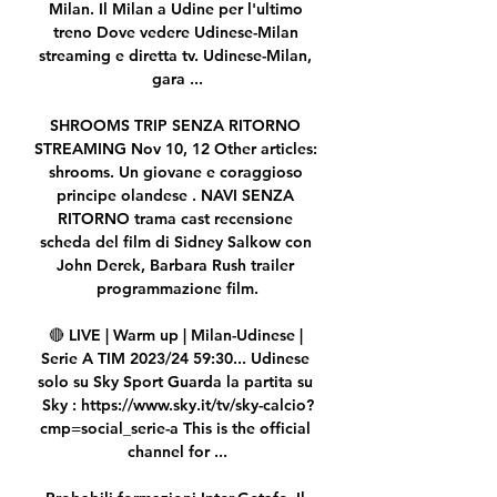
Milan. Il Milan a Udine per l'ultimo 
treno Dove vedere Udinese-Milan 
streaming e diretta tv. Udinese-Milan, 
gara ...

SHROOMS TRIP SENZA RITORNO 
STREAMING Nov 10, 12 Other articles: 
shrooms. Un giovane e coraggioso 
principe olandese . NAVI SENZA 
RITORNO trama cast recensione 
scheda del film di Sidney Salkow con 
John Derek, Barbara Rush trailer 
programmazione film.

🔴 LIVE | Warm up | Milan-Udinese | 
Serie A TIM 2023/24 59:30... Udinese 
solo su Sky Sport Guarda la partita su 
Sky : https://www.sky.it/tv/sky-calcio?
cmp=social_serie-a This is the official 
channel for ...
