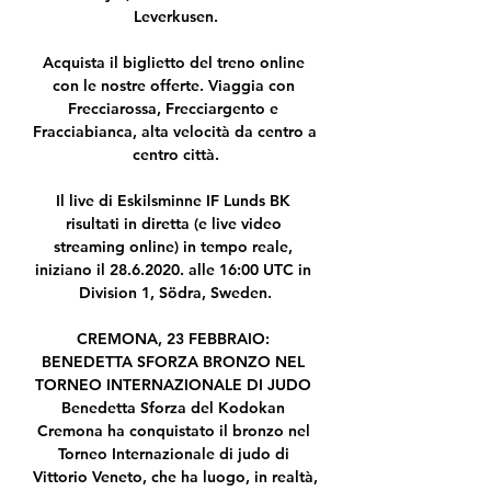
Leverkusen.

Acquista il biglietto del treno online 
con le nostre offerte. Viaggia con 
Frecciarossa, Frecciargento e 
Fracciabianca, alta velocità da centro a 
centro città.

Il live di Eskilsminne IF Lunds BK 
risultati in diretta (e live video 
streaming online) in tempo reale, 
iniziano il 28.6.2020. alle 16:00 UTC in 
Division 1, Södra, Sweden.

CREMONA, 23 FEBBRAIO: 
BENEDETTA SFORZA BRONZO NEL 
TORNEO INTERNAZIONALE DI JUDO 
Benedetta Sforza del Kodokan 
Cremona ha conquistato il bronzo nel 
Torneo Internazionale di judo di 
Vittorio Veneto, che ha luogo, in realtà, 