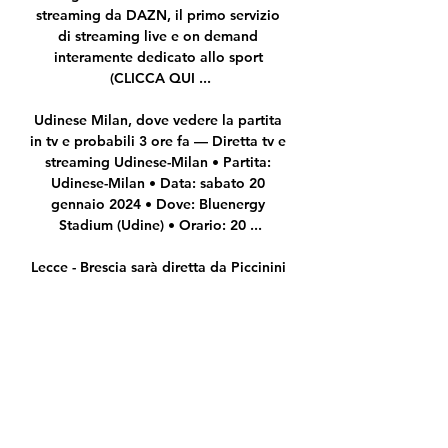
streaming da DAZN, il primo servizio 
di streaming live e on demand 
interamente dedicato allo sport 
(CLICCA QUI ...

Udinese Milan, dove vedere la partita 
in tv e probabili 3 ore fa — Diretta tv e 
streaming Udinese-Milan • Partita: 
Udinese-Milan • Data: sabato 20 
gennaio 2024 • Dove: Bluenergy 
Stadium (Udine) • Orario: 20 ...

Lecce - Brescia sarà diretta da Piccinini 
25 apr 2019. Home; News; Ultime 
News; Lecce - Brescia sarà diretta da 
Piccinini; La designazione arbitrale in 
vista della sfida contro il Lecce. Arbitro 
Sig. Marco PICCININI della sezione di 
Forlì; 1° Assistente Sig. Marco 
BRESMES della sezione di Bergamo;
