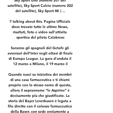
Sky Sport Uno (numero 201 del 
satellite), Sky Sport Calcio (numero 202 
del satellite), Sky Sport 4K ( ...

7 talking about this. Pagina Ufficiale 
dove trovate tutte le ultime News, 
risultati, foto e video sull'attivita 
sportiva del pilota Calabrese

Saranno gli spagnoli del Getafe gli 
avversari dell'Inter negli ottavi di finale 
di Europa League. La gara d'andata il 
12 marzo a Milano, il 19 marzo il

Quando nasci su iniziativa dei membri 
di una casa farmaceutica e ti chiami 
proprio con lo stesso nome di questa, 
allora il soprannome “le Aspirine” è 
decisamente più che giustificato. La 
storia del Bayer Leverkusen è legata a 
filo diretto con il colosso farmaceutico 
della Bayer, con sede ovviamente a 