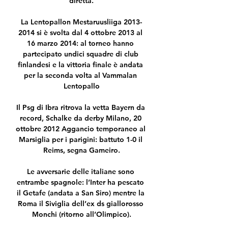
diretta.

La Lentopallon Mestaruusliiga 2013-
2014 si è svolta dal 4 ottobre 2013 al 
16 marzo 2014: al torneo hanno 
partecipato undici squadre di club 
finlandesi e la vittoria finale è andata 
per la seconda volta al Vammalan 
Lentopallo

Il Psg di Ibra ritrova la vetta Bayern da 
record, Schalke da derby Milano, 20 
ottobre 2012 Aggancio temporaneo al 
Marsiglia per i parigini: battuto 1-0 il 
Reims, segna Gameiro.

Le avversarie delle italiane sono 
entrambe spagnole: l’Inter ha pescato 
il Getafe (andata a San Siro) mentre la 
Roma il Siviglia dell’ex ds giallorosso 
Monchi (ritorno all’Olimpico).
