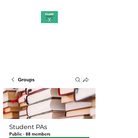
PAAUK
Stronger together
Groups
Student PAs
Public
·
88 members