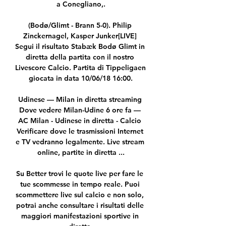
a Conegliano,.

(Bodø/Glimt - Brann 5-0). Philip 
Zinckernagel, Kasper Junker[LIVE] 
Segui il risultato Stabæk Bodø Glimt in 
diretta della partita con il nostro 
Livescore Calcio. Partita di Tippeligaen 
giocata in data 10/06/18 16:00.

Udinese — Milan in diretta streaming 
Dove vedere Milan-Udine 6 ore fa — 
AC Milan - Udinese in diretta - Calcio 
Verificare dove le trasmissioni Internet 
e TV vedranno legalmente. Live stream 
online, partite in diretta ...

Su Better trovi le quote live per fare le 
tue scommesse in tempo reale. Puoi 
scommettere live sul calcio e non solo, 
potrai anche consultare i risultati delle 
maggiori manifestazioni sportive in 