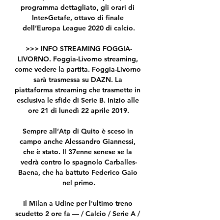
programma dettagliato, gli orari di 
Inter-Getafe, ottavo di finale 
dell’Europa League 2020 di calcio.

>>> INFO STREAMING FOGGIA-
LIVORNO. Foggia-Livorno streaming, 
come vedere la partita. Foggia-Livorno 
sarà trasmessa su DAZN. La 
piattaforma streaming che trasmette in 
esclusiva le sfide di Serie B. Inizio alle 
ore 21 di lunedì 22 aprile 2019.

Sempre all‘Atp di Quito è sceso in 
campo anche Alessandro Giannessi, 
che è stato. Il 37enne senese se la 
vedrà contro lo spagnolo Carballes-
Baena, che ha battuto Federico Gaio 
nel primo.

Il Milan a Udine per l'ultimo treno 
scudetto 2 ore fa — / Calcio / Serie A / 