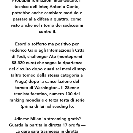
Probabili formazioni Inter-Getafe. Il 
tecnico dell'Inter, Antonio Conte, 
potrebbe anche cambiare modulo e 
passare alla difesa a quattro, come 
visto anche nel ritorno dei sedicesimi 
contro il.

Esordio sofferto ma positivo per 
Federico Gaio agli Internazionali Città 
di Todi, challenger Atp (montepremi 
88.520 euro) che segna la ripartenza 
del circuito dopo quasi sei mesi di stop 
(altro torneo della stessa categoria a 
Praga) dopo la cancellazione del 
torneo di Washington.. Il 28enne 
tennista faentino, numero 130 del 
ranking mondiale e terza testa di serie 
(prima di lui nel seeding lo.

Udinese Milan in streaming gratis? 
Guarda la partita in diretta 17 ore fa — 
La gara sarà trasmessa in diretta 