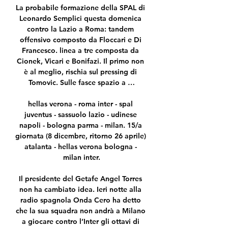
La probabile formazione della SPAL di 
Leonardo Semplici questa domenica 
contro la Lazio a Roma: tandem 
offensivo composto da Floccari e Di 
Francesco. linea a tre composta da 
Cionek, Vicari e Bonifazi. Il primo non 
è al meglio, rischia sul pressing di 
Tomovic. Sulle fasce spazio a …

hellas verona - roma inter - spal 
juventus - sassuolo lazio - udinese 
napoli - bologna parma - milan. 15/a 
giornata (8 dicembre, ritorno 26 aprile) 
atalanta - hellas verona bologna - 
milan inter.

Il presidente del Getafe Angel Torres 
non ha cambiato idea. Ieri notte alla 
radio spagnola Onda Cero ha detto 
che la sua squadra non andrà a Milano 
a giocare contro l’Inter gli ottavi di 