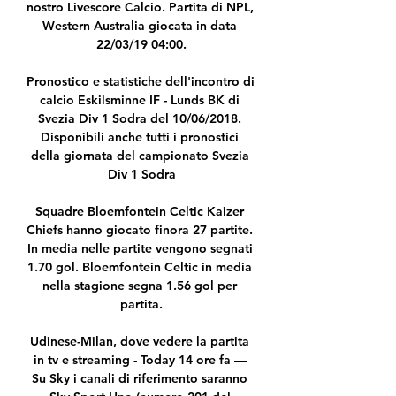
nostro Livescore Calcio. Partita di NPL, 
Western Australia giocata in data 
22/03/19 04:00.

Pronostico e statistiche dell'incontro di 
calcio Eskilsminne IF - Lunds BK di 
Svezia Div 1 Sodra del 10/06/2018. 
Disponibili anche tutti i pronostici 
della giornata del campionato Svezia 
Div 1 Sodra

Squadre Bloemfontein Celtic Kaizer 
Chiefs hanno giocato finora 27 partite. 
In media nelle partite vengono segnati 
1.70 gol. Bloemfontein Celtic in media 
nella stagione segna 1.56 gol per 
partita.

Udinese-Milan, dove vedere la partita 
in tv e streaming - Today 14 ore fa — 
Su Sky i canali di riferimento saranno 