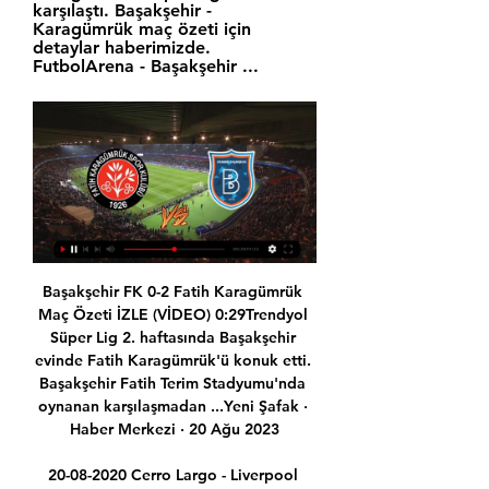
karşılaştı. Başakşehir - 
Karagümrük maç özeti için 
detaylar haberimizde. 
FutbolArena - Başakşehir ...
Başakşehir FK 0-2 Fatih Karagümrük Maç Özeti İZLE (VİDEO) 0:29Trendyol Süper Lig 2. haftasında Başakşehir evinde Fatih Karagümrük'ü konuk etti. Başakşehir Fatih Terim Stadyumu'nda oynanan karşılaşmadan ...Yeni Şafak · Haber Merkezi · 20 Ağu 2023

20-08-2020 Cerro Largo - Liverpool canlı izle Cerro Largo - Liverpool maç yayını Premier Lig canlı izle Cerro Largo - Liverpool maç sonucu sayfasındasınız ve bu sayfadan Premier Lig de 20-08-2020 tarihinde oynaIK Sleipner gegen Nyköpings BIS Live-Ticker (und kostenlos Übertragung Video Live-Stream sehen im Internet) startet am 19. Sep. 2016 um 17:00 (UTC Zeitzone) , in Division 1, Norra, Sweden.

Trabzonspor 3 – İstanbul Başakşehir 2 maçı özeti ve golleri Trabzonspor - İstanbul Başakşehir maçının geniş özeti, önemli anları ve Trabzonspor 3 Başakşehir 2 maçının.

2020-6-23 · TFF 1. Lig ekiplerinden Fatih Karagümrük'te teknik direktör Ömer Erdoğan'ın sözleşmesi karşılıklı anlaşmayla feshedildi. Kulübün sosyal medya hesabından yapılan açıklamada, "Görülen zorunluluk ve teknik direktörümüz Sayın Ömer Erdoğan'ın da isteği üzerine.

Fatsa Belediyespor 1877 Alemdag Spor Agrispor 1970 Büyükçekmece Tepecikspor Cizrespor Derince Spor Elazig Belediyespor FK Erbaaspor Esenler Erokspor Fethiyespor Karşıyaka Kemerspor 2003 Kocaelispor Kozan Belediyespor Ofspor Payasspor. Maç Sezon; 13/10/19: 8: Fatsa Belediyespor : 4 : 1: 1877 Alemdag Spor : 3. Lig, Group 2: 1 (%100) FAT.

ÖZET | Fatih Karagümrük - Başakşehir maç sonucu: 2-2 19 Mar 2023 — Süper Lig'de 26. hafta mücadelesinde Fatih Karagümrük'le Medipol Başakşehir İstanbul derbisinde karşı karşıya geldi.

Sarıyer - Amed Sportif maçı canlı izle 05 Ekim 2019 hd kaliteyle canlı maç izle keyfini kaçırma. Sarıyer - Amed Sportif maçı canlı izle 05 Ekim 2019 justin tv izleyin. Sarıyer - Amed Sportif maçı canlı izle 05 Ekim 2019 hd kaliteyle canlı maç izle keyfini kaçırma.

B.B. ErzurumSpor EskişehirSpor Fatih Karagümrük Aş. GresunSpor HataySpor İstanbulSpor Aş. Keçiörengücü Spor MenemenSpor OsmanlıSpor FK. ÜmraniyeSpor Tff 2. Lig Tff 3. Lig La Liga Premier Lig BundesLiga Ligue 1 Seri A Spor Haberleri Tff 1

HAZİNE ve Maliye Bakanı Berat Albayrak ile Çevre ve Şehircilik Bakanı Murat Kurum, Elazığ'da depremden etkilenen Mustafa Paşa Mahallesi'nde incelemelerde bulundu. HAZİNE ve Maliye Bakanı.

Fatih Karagümrük 2-2 Başakşehir (Penaltılar: 3-5) 18 Oca 2023 — İki Süper Lig ekibi Vavacars Fatih Karagümrük ile Medipol Başakşehir, kupada kozlarını paylaştı. Beşiktaş 4-0 Eyüpspor (MAÇ ÖZETİ) ÖZET ...

Büyükçekmece ve İTÜ bu hafta hangi maçlara çıkacaklar. Oynayacakları bütün maçların TV yayın bilgilerine, ayrıca diğer Basketbol Süper Ligi maçlarının bilgilerine ve Tivibu Spor 2 yayın akışına sitemizden ulaşabilirsiniz. Kim Kazanır ? Henüz yorum yapılmamış, ilk yorumu siz yapın.

Spor yazarları Fenerbahçe-Galatasaray maçını değerlendirdi Süper Lig'in 23. haftası Fenerbahçe ile Galatasaray derbisine sahne oldu. Ülker Stadyumu'nda oynanan karşılaşma, sarı-kırmızılıların 3-1 üstünlüğüyle tamamlandı.

VavaCars Fatih Karagümrük - Rams Başakşehir Maç Özeti Çerezler Web sitesinin temel işlevlerini sağlamak ve çevrimiçi deneyiminizi geliştirmek için tanımlama bilgileri kullanıyorum. Her kategori için istediğiniz ...

Canlı borsayı Borsa Direkt ile takip edebilirsiniz. Borsa İstanbul canlı bist hisse analizleri güvenilir bir şekilde borsadirekt.com'da sizleri bekliyor.

Altay - Adana Demirspor (Spikerli) Canlı maç izle.. 14:00 Fatih Karagümrük - Akhisarspor CANLI. 12:20 Akshin Mekhtiev - Marsel Kurmaev CANLI. 13:45 Pasig Sta. Lucia Realtors - Iloilo Un CANLI. 13:47 Sonics - Kings CANLI. 13:00 Sangmu - Hyundai Mobis II CANLI. 13:00 Hiroshima Dragonflies - Yamagata Wyve CANLI.

Vavacars Fatih Karagümrük 3-1 Medipol Başakşehir MAÇ ÖZETİ YouTube YouTube 3:35 YouTube beIN SPORTS Türkiye 1 Tem 2022 1 Tem 2022

Progresso do Sambizanga - Recreativo Da Caala maç tahminleri 01.04.2018 Futbol ⚽ maçı canlı izle ☝ maç özeti maç sonucu ⌚ maçlarının skorları canlı yayın, istatistik - spor hakkında herşey sadece skorexpress.com.

Fatih Karagümrük İstanbul Başakşehir maç özeti İstanbulspor 7 saat önce — Fatih Karagümrük İstanbul Başakşehir maç özeti İstanbulspor - VavaCars Fatih Karagümrük Maç Özeti (Video) 20.01.2024 19 Mar 2023 — Süper ...

Canlı maç yayını izle, TS FB maçı izle, Trabzonspor Fenerbahçe Trabzonspor Fenerbahçe maçı canlı şifresiz izle (bein sports 1 izle) Rizespor Beşiktaş maçı şifresiz canlı izle.

Radyo Hacettepe dinle, Pop rock ve klasik tarzda yabancı müziklere yer veren canlı radyo sizlere 87.7 fm frekanslarından Ankara ve çevresinde radyo hizmet vermektedir. Radyo yayın ikesi olarak

Aşağıdaki formu doldurup ücretsiz ön kayıt yaptırın, canlı yayınlar başlamadan hemen önce youtube canlı yayına katılabileceğiniz link e-mail olarak tarafınıza iletilecektir. *Yukarıdaki formu doldurup ücretsiz ön kayıt yaptırın, canlı yayınlar başlamadan hemen önce youtube canlı yayına katılabileceğiniz link e-mail olarak tarafınıza iletilecektir.

Büyük çekişmeye sahne olan maçın 75’inci dakikada Devrek Belediyespor’lu Caner kırmızı kart görerek oyun dışı kaldı. 10 kişi Kalan Devrek Belediyespor 77’inci dakikada rakibinin golüne engel olamayınca 2-0 geriye düştü. 82’inci dakikada Emre ile bir gol bulan Devrek Belediyespor, skoru 2-1’a getirerek umutlandı.

Karşıyaka Spor Kulüb. Birinci Dünya Savaşı ve Kurtuluş Savaşı'na kadar yabancılarla birçok çekişmeli maç oynamıştır. Karşıyaka Spor Kulübü,. Play-off yarı finalinde Van Büyükşehir Belediyespor'a 0-0 ve 1-2'lik maçlar sonucunda elenerek 2. Lig'e çıkma şansını kaybetti.

Ankara Demirspor - Akhisar maçını canlı izle Ziraat Türkiye Kupası'nda 5. tur maçı Ankara Demirspor-Akhisar maçı 14 :45'ta A Spor'da canlı olarak yayınlanacak SPOR 28.11.2017, 13:57 13.12.2017, 14:33

Twittter, Periscope üzerinden canlı yayın yapma imkanı tanıyor. Birkaç haftadır test aşamasında olan yenilik aracılığıyla yalnızca kamerasız sesli canlı yayın desteği sağlanması amaçlanıyordu. Twitter'dan yapılan açıklamada, söz konusu özelliğin tüm iOS kullanıcılarının hizmetinde olduğunu duyurdu. Bu hizmetten yararlanmak için standart canlı yayın açma.

Peki, Tarsus İdman Yurdu – Fenerbahçe maçı ne zaman, saat kaçta, hangi kanalda? Detaylar ve maçın canlı skor takibi Fenerbahçe’nin ziraat kupası rakibi Tarsus İdman Yurdu deplasman maçının canlı yayın kanalı, saati ve tarihi ile yayınlayacak kanal bilgisi. 30 Ekim Çarşamba ASpor yayın akışı …

27-09-2019 – Istanbul Basaksehir 5-0 Rizespor Maç Özeti izle.. Maç Özetleri 102 görüntüleme. 08-11-2019 - Fenerbahce 3-2 Kasimpasa Maç Özeti izle. gönderen: Maç Özetleri 120 görüntüleme. 04-11-2019 - Ankaragucu 1-2 Gaziantep FK Maç Özeti izle.

Trabzon Belediyesi canlı ,Trabzon Belediyesi canlı izle ,Trabzon Belediyesi canlı kamera ,Trabzon Belediyesi mobese izle ,Trabzon Belediyesi. veya yoğunluktan dolayı yayının geç gelmesinden kaynaklanmaktadır.Vermiş olduğunuz "Çalışmayan Yayın Bildir" bildirimleri ile yayın tekrar kontrol edilmektedir... Gölmarmara İzmir.

En iyi site deneyimi sağlamak için çerezlerden faydalanıyoruz. Sitemizi kullanmaya devam etmeniz gizlilik politikamızı kabul ettiğiniz anlamına gelmektedir.

Akhisarspor-Adana Demirspor - Yeniasır canlı skor Akhisarspor-Adana Demirspor - Maç kadroları, Maç sonuçları, Maç hakkında detaylar www.yeniasir.com.tr Anasayfa

ATP tenis maçları, aynı ismi taşıyan turnuvanın bir parçasıdır ve toplam 9 turnuvadan oluşmaktadır. Sıralamaya giren bütün tenis oyuncularının (profesyonel erkek) turnuvaya katılmaları zorunludur. 1990 öncesinde Tennis Masters Series ve Super 9 isimleri ile anılan ATP, daha önceki yıllarda da düzenlenmekteydi ve en önemli tenis turnuvaları arasında yer alıyordu.

İTÜ GASTRONOMİ ZİRVESİ 2020 19 Nisan 2020 14:00 Atatürk Kültür Merkezi, İstanbul. Etkinliği Paylaş BÜYÜKÇEKMECE BELEDİYESİ MUTFAK AKADEMİSİ İTÜ GASTRONOMİ ZİRVESİ 2020 18 - 19 MART 2020 TER : İTÜ MAÇKA KAMPÜSÜ BEŞİKTAŞ Etkinlikler.

ING Basketbol Süper Ligi'nde 20. hafta karşılaşmaları yapılacak. Türkiye Basketbol Federasyonundan yapılan açıklamaya göre, ING Basketbol Süper Ligi'nde haftanın maç programı şöyle: Çarşamba: 18.00 OGM Ormanspor-Sigortam.net İTÜ Basket (Ankara) 18.00 Darüşşafaka Tekfen-Türk Telekom (Darü

Super chollos hoteles Seyahat gezileri oteller uçuşlar arabalar Super chollos hoteles Oteller, otel indirimleri, seyahat indirimleri, tatiller için biletler sunuyor

Son dakika transfer haberleri: Fenerbahçe, Galatasaray, Beşiktaş, Trabzonspor... Spor Arena editörleri Barlas Ateşli ve Cengiz İzmitli, iddaa bültenindeki maçları değerlendirdi...

Werder Вremen bugün sahasında Eintracht Frankfurt ı ağırlıyor. Werder Вremen - Eintracht Frankfurt maç yayınını bu sayfadan canlı olarak izleyebilirsiniz. Maç Hakkındaki Yorumlar ve Tahminleriniz Werder Вremen bugün sahasında Eintracht Frankfurt ı ağırlıyor.

Kalan dakikalarda başka gol olmayınca Fatih Karagümrük evinde Adana Demirspor ile 2-2 berabere kaldı ve taraflar sahadan birer puanla ayrıldı. Bu sonucun ardından üçüncü sıradaki Adana Demirspor puanını 42'ye yükseltirken Fatih Karagümrük ise puanını 39 yaptı.

ÖZET: Medipol Başakşehir 1-2 Vavacars Fatih Karagümrük YouTube YouTube 5:34 YouTube beIN SPORTS Arşiv 24 Ağu 2022 24 Ağu 2022

Karagümrük-Başakşehir maç özeti izle 18 Oca 2023 — Karagümrük'ün gollerini 68. dakikada Diagne ve 115. dakikada Kerim Frei kaydetti. Başakşehir'in gollerini ise 71. dakikada Levent Mercan kendi ...

Indy Eleven - Pittsburgh Riverhounds maç tahminleri 01.06.2019 Futbol ⚽ maçı canlı izle ☝ maç özeti maç sonucu ⌚ maçlarının skorları canlı yayın, istatistik - spor hakkında herşey sadece skorexpress.com.

SV BW Alstedde 1 0:0 0:0 Sa. 18.05.2019 13:00 13:00 13:00 13:00 KL KK RLL BL Junioren U18 1 (4er) Juniorinnen U18 2er 1 (2er) Herren 50 1 TC Bockum-Hövel 1 Hörder TC 2 TC RW Aplerbeck 1 TC Kirchhörde 1 Herren 55 1 0:0 0:0 So. 19.05.2019 10:00 BL TC Herringen 1 Herren 30 1 0:0 Mo.20.05.2019 16:00 16:00 KK KL TC im TuS DO-Brackel 2 Gemischt U8.

VavaCars Fatih Karagümrük - Rams Başakşehir Maç Özeti Yas