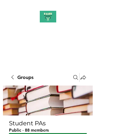
PAAUK
Stronger together
Groups
Student PAs
Public
·
88 members