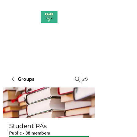
PAAUK
Stronger together
Groups
Student PAs
Public
·
88 members