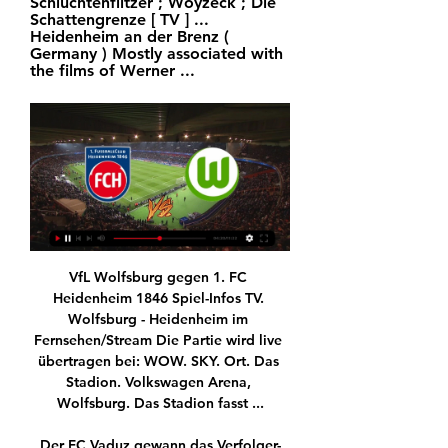
Schluchtenflitzer ; Woyzeck ; Die 
Schattengrenze [ TV ] ... 
Heidenheim an der Brenz ( 
Germany ) Mostly associated with 
the films of Werner ...
VfL Wolfsburg gegen 1. FC Heidenheim 1846 Spiel-Infos TV. Wolfsburg - Heidenheim im Fernsehen/Stream Die Partie wird live übertragen bei: WOW. SKY. Ort. Das Stadion. Volkswagen Arena, Wolfsburg. Das Stadion fasst ...

Der FC Vaduz gewann das Verfolger-Duell gegen Schaffhausen mit 2:0 und stiess dadurch auf den 4. Rang vor. Der FC Schaffhausen steht auf Rang 3.

Nach dem spektakulären Halbfinaleinzug von RB Leipzig gegen Atletico Madrid beim Champions-League-Finalturnier will auch die Nummer 1 des deutschen Vereinsfußballs im zweiten deutsch-spanischen Viertelfinalduell in Lissabon gegen den FC Barcelona jubeln. Bayern-Angreifer Thomas Müller blickt der Kraftprobe der beiden europäischen Schwergewichte am Freitagabend (21.00 Uhr/Sky) im Estádio.

Quelle: oe24.at (+1 weitere) - Qualität: 7.6/10 - Tags: LASK, Wiener Neustadt, St. Pölten, GAK, Regionalliga-Mitte-Verein GAK, SC Wiener Neustadt 2, Extrem-Radfahrer Michael Strasser, Bundesliga-Aufsteiger Hartberg. Mehr Informationen zu diesem Artikel auf tailorpost.com

VfL Wolfsburg gegen 1. FC Heidenheim | Alle Spiele Wo wird 1. FC Heidenheim gegen VfL Wolfsburg live übertragen? TV-Sender, Info. Sky Sport Bundesliga.

Online-Banking mit chipTAN. Kostenfrei (einmalig 18,90 Euro für TAN-Generator) Optimal fürs bequeme Banking mit Computer oder Laptop; Banking auch mit Smart­phone und Tablet möglich (Browser oder Sparkassen-App) TAN-Erzeugung mit Sparkassen-Card (Debitkarte) und kabel­losem TAN-Generator

Dieses Wohnhaus liegt in ruhiger Lage, direkt an einem See mit eigenem Zugang! Es besteht im EG aus Vorraum, Badezimmer mit WC und einer Wohnraumküche, im OG aus 2 Schlafzimmern, Vorraum, Badezimmer mit WC und einem Balkon in Blickrichtung zum See. Wasser gibt es durch die eigene Quelle am …

Düsseldorf-Mörsenbroich, Sportanlage St.-Franziskus-Straße Platz 1, 3000 Plätze (DJK Agon 08 - Mörsenbroicher SV). Essen/Ruhr-Frintrop, BZA am Wasserturm Platz 2, 2000 Plätze (DJK Adler Frintrop, SV Union Frintrop) Essen/Ruhr-Frintrop, BZA Schemmannsfeld Platz 1, 2500 Plätze (SC Frintrop) Essen/Ruhr-Frohnhausen, Helmut-Rahn-Sportanlage Platz 1, 13000 Plätze (kein Ligabetrieb) Essen.

8400 Winterthur. AXA & Sie Kontakt Schaden melden Stellenangebote Medien Broker myAXA Garagen-Portal Kundenbewertungen Newsletter abonnieren AXA …

Der FC Schaffhausen reduziert in der Challenge League mit zwei Siegen innerhalb von einer Woche den Rückstand auf Leader Vaduz von neun auf fünf Punkten. Nach Chiasso bezwingt der Aufsteiger.

Jetzt FC Basel - Eintracht Frankfurt - Europa League 2019-2020 Tickets mit StubHub bequem online sichern. Seien Sie Teil dieser Veranstaltung am 19. März 2020 mit Ihren FC Basel Karten.

Grupo do Curso de Formação em ACP | IGC vor 50 Minuten — (STREAMEN>) Heidenheim gegen Wolfsburg im tv Wolfsburg vs Heidenheim stream and TV listings 20.01.2024 vor 2 Tagen — Bundesliga-Neuling ...

1. FC Heidenheim 1846 gegen VfL Wolfsburg vor 11 Stunden — Hallo und herzlich willkommen zum Spiel 1. FC Heidenheim 1846 - VfL Wolfsburg! Rechtzeitig vor Spielbeginn geht es los mit dem Liveticker ...

2020-7-13 · Mit dem 3:2 gegen die Young Boys lässt der FC Basel seine Tür zum Meistertitel einen Spalt offen. Grosse Ansagen machen die gebeutelten Basler ob des spektakulären Prestige-Siegs nicht.

FC Tuggen unterliegt Etoile Carouge 1:2 – nau.ch – FC Tuggen empfängt heute ab 16:00 in der PROMOTION PLAYOFF zu Hause Etoile Carouge. Hier erfahren Sie alles zum Spiel im Liveticker. Direkter Vergleich Begegnungen 11 Siege Etoile Carouge FC 5 Siege Stade Nyonnais 5 Unentschieden 1 Torverhältnis 17 : 15

Fussball - Tagesprogramm (Topligen) 12.03.2020 - 13.03.2020 Stand: 09.27 Uhr UEFA Wettbew. - UEFA Europa League Grundwette 1 X 2 Doppelchance 1X X2 12 Handicap HC 1 X 2 Über/Unter + 2.5 -

Live hören: 1. FC Heidenheim 1846 gegen VfL Wolfsburg 18. Spieltag: Anpfiff des Spiels ist am 20.01.2024 um 15:30 Uhr. VfL Wolfsburg spielt in Heidenheim.

Olympique Lyon steht damit nach zehn Jahren zum zweiten Mal im Halbfinale der Königsklasse und trifft wie 2010 wieder auf die Bayern. Dazu sind erstmals in der Champions-League-Geschichte zwei französische Clubs in die Runde der letzten vier eingezogen. Und überdies gibt es noch ein weiteres historisches Novum: Kein Team aus England, Spanien oder Italien im CL-Halbfinale gab es noch nie.

Am Mittwoch war Chelsea-Coach Frank Lampard gegenüber Liverpool-Vertretern ausfällig geworden.Jürgen Klopp liess das nicht auf sich sitzen und meinte: « Lampard muss noch viel lernen.» srffussball. Chelsea-Coach Frank Lampard hatte Liverpool als «arrogant» bezeichnet. Jürgen Klopp liess das nicht auf sich sitzen.. Der Chelsea-Trainer hatte Liverpool nach dem 3:5 an der Anfield Road als.

Laut ESPN soll er bei PSG nun ganz oben auf dem Zettel von Sportdirektor Leonardo stehen, der dringend einen Rechtsverteidiger als Ersatz für brauchen soll. Ex-Kollege von Dani Olmo im Visier bei RB Leipzig? Ein neuer Name in der Gerüchteküche um RB Leipzig lautet Amer Gojak. Laut der kroatischen Sportzeitung Sportske Novosti hat ein Bundesligist dem früheren Teamkollegen von Dani Olmo bei.

Heidenheim gegen Wolfsburg im internet VfL vor 4 Stunden — Heidenheim gegen Wolfsburg im internet VfL Wolfsburg gegen 1. FC Heidenheim 1846 Spiel-Infos 20/01/2024 Verfolge VfL Wolfsburg gegen 1.

Allgemeine Zeitung Mainz Eintracht Frankfurt - TSG Hoffenheim: Diskussionen nach Foul-Duell Sport1.de München und Frankfurt am Main - Nach dem hitzigen Verfolgerduell werfen die

Rekordsieger FC Sevilla hat das Halbfinale der Europa League erreicht. Die Spanier setzten sich am Dienstag in Duisburg 1:0 (0:0) gegen die Wolverhampton Wanderers durch und treffen nun am Sonntag (21.00 Uhr) in Köln auf den englischen Rekordmeister Manchester United, der am Montag den FC Kopenhagen bezwungen hatte.

Hallescher FC - Eintracht Braunschweig 3. Liga - 3 Juni 2020. 3. Liga - Erleben Sie das Fußball-Spiel zwischen Hallescher FC und Eintracht Braunschweig im LIVE-Scoring bei Eurosport.de. Das Spiel beginnt am 3 Juni 2020 um 19:00 Uhr. Mit unserer Live-Berichterstattung sind Sie hautnah dabei! Wer wird nach 90 Minuten die Nase vorne haben? Verfolge das Spiel hier im Live-Scoring! Wer gewinnt das.

Lecce vs Brescia live streaming costenlos. Ähnliche Videos zum Spiel Lecce - Brescia. Damit das Video zum Spiel beginnt, musst du die Werbeanzeigen schließen, die es behindern. Üblicherweise werden 5 Minuten nach dem Spielbeginn mehr Kanäle mit besserer Qualität hinzugefügt. Um sie anzusehen, musst du deine Seite erneuern und die Kanäle.

FC Augsburg vs SC Paderborn 07 live-stream beginnt am 27.05.2020 und kann auf ExtraTips.de angeschaut werden - Hier finden Sie aktualisierte H2H Statistiken, livescore, wetten tipps, vorhersagen

Bundesliga - 1. FC Heidenheim - VfL Wolfsburg, 18. Spieltag Fußball: Bundesliga - 1. FC Heidenheim - VfL Wolfsburg, 18. Spieltag. Am 20.01.2024 auf Sky Fussball Bundesliga im Fernsehprogramm bei TVinfo - sehen was.

Skisport-Vereine Maria Saal - sichten Sie alle Firmen und Unternehmen mit Adresse, Telefonnummer und ★ Bewertungen. Das Stadtbranchenbuch für Maria Saal zeigt Ihnen aktuell ᐅ 74 Einträge.

Eine Nachricht zu Serge Gnabry Von Werder Bremen, Sebastian Rudy, Carlo Ancelotti und zu Karl Heinz Rummenigge und ebenfalls Blätter «Gazzetta dello Sport, Münchner Flügelspielers Douglas Costa, Ol...

Olympique Lyonnais (0) 2 Moussa Dembele 66, 75 Following the presentation of the trophy to the German side, it was soon time to flip the A5 sized match day programme (magazine) ovBayern München hat den Frauen-Bundesliga-Cup 2011 gewonnen. Das Team von Trainer Thomas Wörle setzte sich in Ingolstadt 2:1 (2:1) gegen den Deutschen Meister Turbine Potsdam durch. Ein Doppelpack von Julia Simic (11., 30.) machte den Erfolg der Münchnerinnen perfekt. Potsdams Jennifer Zietz glich in der 22. Minute vor 2000 Zuschauern aus.

Der FC Bayern München trifft im Champions-League-Halbfinale am kommenden Mittwoch auf Olympique Lyon. Die als Außenseiter gehandelten Franzosen gewannen am Samstagabend ihr Viertelfinale gegen.

Fc Köln- Rb Leipzig Fußball schauen 1. Fc Köln- Rb Leipzig David. Ausgehen (diverse) Samstag, 23. November 2019 Diese Aktivität ist sichtbar für Interessierte Spontacts-Nutzer 2 Teilnehmer 1 Interessenten Fotos Fotos.

VfL Wolfsburg vs. 1. FC Heidenheim 1846 TV Channel & vor 3 Stunden — Where to Watch VfL  ...

Leipzig wird laut Sabitzer "den heutigen Abend genießen", dann beginnt die Vorbereitung auf das Spiel gegen PSG am kommenden Dienstag. Zum ersten Mal in der Vereinsgeschichte steht RB Leipzig.

FC Viktoria Köln - RB Leipzig 0:0 Damit es keine Ermüdungserscheinugen gibt, wirft Trainer Ralf Rangnick die Rotationsmaschine ant: Auf insgesamt sieben Positionen verändert er die Startelf.

(Online!!) FC Heidenheim gegen VfL Wolfsburg im tv VfL Wolfs vor 2 Stunden — (Online!!) FC Heidenheim gegen VfL Wolfsburg im tv VfL Wolfsburg gegen 1. FC Heidenheim 1846: Alle Spiele 20 Januar 2024 vor 3 Tagen — FC ...

Als Aktiver kickte Mjka unter anderem für Rapid, die Vienna oder den FavAc, bevor er als Trainer bei Mariahilf, dem ASK Liesing und als Frauen-Bundestrainer Erfahrung sammelte. Dazu bringt Mjka ein weiteres Extra mit.

Heidenheim gegen Wolfsburg im live tv stream Karlsruher vor 4 Stunden — Live-Ticker, Spielstatistiken, Livestreams: Bei NDR.de können Sie Fußball von der Bundesliga bis zur Dritten Liga live erleben!

FC Heidenheim gegen VfL Wolfsburg live im tv 1. FC Heidenhei 

Die Intensität wird eine große Rolle spielen! vor 19 Stunden — FCH TV · Fanradio · Newsletter · Autogrammkarten · FCH-Webcam · News · Profis Zum vergangenen Spiel gegen Wolfsburg in der Hinrunde: „Es war ...

Der FC Wil (Eigenschreibweise: FC Wil 1900) ist ein schweizerischer Fussballverein, der um das Jahr 1900 gegründet wurde.Seinen Sitz hat er in der Stadt Wil im Kanton St. Gallen. 2004 gewann der Verein den Schweizer Cup, stieg zugleich aber in die zweithöchste Liga ab, wo er seither spielt.

Für den RB Leipzig geht es steht di