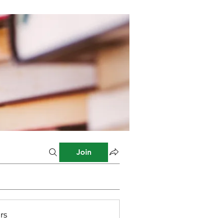
Join
rs