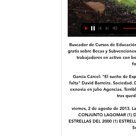
Buscador de Cursos de Educación Infantil en Las Palmas de Gran Canaria. Informate gratis sobre Becas y Subvenciones 2020. Cursos a distancia, online o presenciales para trabajadores en activo con bolsa de Empleo. ¡Completa tus estudios con una formación de calidad!

García Cárcel: "El sueño de España es ser una nación sin adjetivos, no nos hacen falta" David Barreira. Sociedad. Detenido en Almería tras asesinar a cuchilladas a su exnovia en julio Agencias. Terrible accidente en Murcia: un joven de 30 años muere tras quedar enganchado en una valla

viernes, 2 de agosto de 2013. La Billos Caracas Boys - 1965 - Fin De Año Saludos,. CONJUNTO LAGOMAR (1) D CABIMAS SON (1) EL TRABUCO GAITERO (1) ESTRELLAS DEL 2000 (1) ESTRELLAS DEL ZULIA (2). VHG - 2014 - 25 Aniversario, Uno Solo Para La Historia.

Hoy Rayo Vallecano - Las Palmas en vivo Sevilla hace 60 minutos — Hoy Rayo Vallecano - Las Palmas en vivo Sevilla – Las Palmas: El partido de fútbol de Jornada 4 , en 20 enero 2024 90'+2' ¡Gol!

(DEPORTE) En Directo: Rayo Vallecano-UD Las Palmas hace 2 horas — Rayo Vallecano - Las Palmas en vivo, resultados H2H Rayo Vallecano Las Palmas marcadores en directo (y ver en vivo gratis video streaming en ...

La conclusión de los trabajos de ISA en Chile coincidió con el desempeño que la acción de la empresa observó en la Bolsa de Valores de Colombia (BVC), siendo la más negociada, donde ayer ganó 180 pesos, lo que significó un aumento del 1,1 % al …

Por Alexander Gómez prensa@licey.com SANTO DOMINGO (Licey.com),-Un total de diez jugadores de los Tigres del Licey están en rosters de la recién iniciada temporada de la Liga Mexicana de Beisbol en su edición número 94.

San Pedro Sula, Honduras, 13 al 15 de Septiembre 2019. Campamento “HOPES” ITTF de Esperanzas Latinoamericanas (U-11) Salinas, Puerto Rico, 29 Septiembre al 6 de Octubre 2019.

El UCAM Murcia de Lluís Planagumá hasta la fecha está cumpliendo con las expectativas. Sin ser uno de los clubes que más desembolso realizaron el pasado verano, se ha situado desde el inicio de la competición en la zona noble de la clasificación, la cual da derecho a disputar el play off de

A continuación se propone la predicción para el partido de fútbol Jaguares de Córdoba - Alianza Petrolera, válido para la liga/copa Liga Postobon, jugado en el 18/03/2019 día. Mira las probabilidades de Liga Postobon. Vota por tus predicciones para ver lo que otros usuarios han votado.

Guatemala 2017/18. Liga Nacional.. Sanarate 1-1 Malacateco Antigua 2-0 Petapa Comunicaciones 1-0 Siquinalá Cobán Imperial 3-1 Municipal Xelajú 4-1 Suchitepéquez. 26 10.Suchitepéquez 22 6 4 12 24-43 22 11.Siquinalá 22 6 2 14 19-38 20 12.Deportivo Marquense 22 5 5 12 18-39 20 Playoff Stage Quarterfinals First Legs.

Jugadores de reserva: [Tomás Guillermo Brown, Walter Buchanan, Roberto Whall Rudd (England), E. Leonard (England),. El Flores Athletic Club, que ascendió a finales de 1902, cambió su nombre por el de Club Atlético de Flores (Flores es un barrio de Buenos Aires).

Tras derrotar sin problemas al Sant Esteve Sesrovires en las semifinales, el Barça Lassa ganó al Fraikin BM Granollers en una final muy disputada que tuvo como escenario el Pabellón Juan Carlos Navarro de Sant Feliu de Llobregat. La primera parte fue muy igualada y acabó con empate (14-14).

Búcaros de Bucaramanga, tras ser reiteradas las ocasiones en que lo encontró, se convirtió en el sexto campeón de la Liga Directv de baloncesto tras superar en el cuarto partido de la serie a Piratas de Bogotá 97 a 75, que se quedó con ganas de repetir título.

El "Torito" recibirá desde las 18 a Agropecuario de Carlos Casares, en su debut oficial en la máxima categoría del ascenso argentino. Esperó años y años. Ascendió, descendió, volvió. Peleó, se cayó, resurgió. Alvarado al fin debutará esta tarde de domingo en la Primera Nacional (ex B

Online Rayo Vallecano vs Las Palmas en directo hace 5 horas — 18 oct 2023 — Te contamos dónde ver en dire