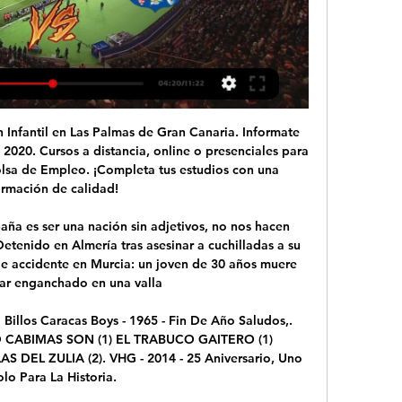
cto online el Las Palmas vs. Rayo Vallecano de La Liga 2023-2024: Movistar, DAZN, ...

Sigue en directo el partido Real Sociedad - Girona de la LaLiga Santander 2017/2018. Además toda la actualidad del fútbol de 1ª y 2ª división, la Copa del Rey y la Seleccion Española así como el fútbol internacional: la Champions League y la Europa League. Resultados, clasificaciones, equipos y los vídeos de la liga con EL PAÍS.

Las Palmas en directo Ver Rayo Vallecano co hace 1 hora — hace 10 horas — Disfruta de este partido en vivo en DAZN ¡Activa tu cuenta! Rayo Vallecano y UD Las Palmas se enfrentan en el partido ...

El historiador y ensayista Enrique Krauze, uno de los más avanzados discípulos de. a decir del propio Paz en su libro Vislumbres de la India, son ricas en experiencias de vida y de copiosas lecturas. Se gestan en estos años los libros de poesía Semillas. de Bélgica, que ya habían recibido Saint-John Perse y …

A los Reyes Católicos se les reconoce, además de por haber tomado Granada tras la rendición, por el descubrimiento de América. En 1486, Cristóbal Colón buscó financiación para el proyecto de viajar a la India por una ruta desconocida hacia el oeste.

RCR 750 AM. Historia. Radio Caracas Radio es la emisora en activo más antigua de Venezuela, realizando su primera emisión el 11 de diciembre de 1930, ha transmitido de manera ininterrumpida su señal para gran parte del país.

EN LÍNEA*]>>>]] Directo Rayo Vallecano vs UD Las Palm hace 7 horas — [[[VER EN LÍNEA*]>>>]] Directo Rayo Vallecano vs UD Las Palmas en vivo online TIROALPALO.ORG - OFICIAL 20.01.2024. Remate fallado por Florian ...

Finarvis S.R.L. es parte de una red de distribuidores elegidos por YPF para convertirse en YPF Directos, un nuevo concepto de venta y distribución mayorista de Diésel, Lubricantes, Fertilizantes, Agroquímicos, Asfaltos, Bolsas para Silo y Semillas, siendo nuestra zona asignada la totalidad del departamento de Rio …

El mayor tablón de anuncios atletico de madrid en La Coruña. Descubre en Milanuncios.com todos los anuncios para comprar, vender, servicios y ofertas de trabajo en La_coruna.

Horario, resultado y estadísticas del São Paulo Sub 20 - Palmeiras Sub 20 | Copa Brasil Sub 20 2018 ¡Vas a denunciar un contenido! x Denuncia sólo contenidos que incumplan nuestras Normas de …

Dock Sud llegó a 16 unidades en el campeonato y se ubica a sólo dos de los líderes: Cañuelas, Laferrere y Merlo. En la próxima jornada, el Docke será visitante de Excursionistas. Solo Ascenso comentarios

SANTIAGO.-Con el arbitraje de Angelo Hermosilla, el “santo” de la XV región recibió a Magallanes de Osvaldo Hurtado en el Bicentenario Carlos Dittborn por la primera fecha de la fase zonal del torneo de Clausura en la Primera B. El único tanto del partido fue obra de Renato González, que.

Juan Aurich contra Sport Victoria - mayo 4, 2019 - Listados de TV y transmisión en línea en vivo, Resultados en vivo, Noticias y videos :: Live Soccer TV

[DEPORTE TV-] En vivo Rayo Vallecano vs Las Palmas vídeo hace 5 horas — [DEPORTE TV-] En vivo Rayo Vallecano vs Las Palmas vídeo del partido Rayo Vallecano 1-0 Las Palmas (22 de Oct., 2023) 20/01/2024 En vivo Las ...

El argentino Juan Martín Del Potro se impuso este jueves al belga David Goffin, por 6-4 y 6-2, en el Masters 1000 de Roma, y se vengó de las últimas dos derrotas que el europeo le había infligido consecutivamente.

* PREVIAS: SARAPEROS VS VAQUEROS // GUERREROS VS DELFINES‏. Saltillo es un gran equipo, pienso que va a ser un gran juego otra vez.. Los Delfines del Carmen reciben esta noche a los Guerreros de Oaxaca para el juego de eliminación directa.

El Nacional y el Rampla Juniors se medirán este sábado con el objetivo de mantenerse en la cima del Torneo Clausura uruguayo en su segunda fecha, tras salir victoriosos en el primer partido ante el Torque y el Fénix, respectivamente. En los Tricolores, el delantero argentino Gonzalo Bergessio

Ejea, cuna del porcino aragonés.. La SD Huesca mira a los puestos de ascenso directo tras imponerse al Elche en El Alcoraz (2-0) El Real Zaragoza cosecha en Gijón su peor derrota de la temporada (4-0) El Ayuntamiento de Huesca retira plantas invasoras de los espacios verdes;

Una joya de pitcheo conjunta del abridor Conor Harber y un relevo casi inmaculado del dominicano Al Albuquerque llevó a los Acereros de Monclova a vencer 3-0 a los Toros de Tijuana en el séptimo juego de la Zona Norte y así acceder a la Serie del Rey, en la que enfrentarán a los Leones de Yucatán.

bugnon nahuel ezequiel cabrera brian gaston calviglioni natalia marisol cardoso melani damaris cardozo mauro nicolas carrizo brenda florencia n castillo hector facundo corvalan eliana maricel crespo estefania yamila defagot franco cesar differding valentina micaela. elias nair tania escobar yamila lorena fanega lucas nicolas fassy ainelen de.

Fue en partido de Copa y el Mirandés continuó adelante.. Recreativo de Huelva. Rayco marcaba el primer gol a los 30" de partido. Posiblemente el gol más madrugador en la historia del Mirandés. Pouso, expulsado por Ocón Arráiz, camina para buscarse una ubicación en la grada. Publicado por Tinin Melgosa en 0:34. Etiquetas: Efeméride.

Instituto jugó bien, pero se trajo un punto en su visita a Defensores de Belgrano Deportes 28/09/2019 Por. Primera Nacional: Instituto empató 1 a 1 con All Boys en Alta Córdoba. Federico Navarro asoma en Talleres, para equilibrar. Constantín quitó dramatismo a la foto del plantel en la pileta.

LaLiga2 Comentarios en directo del Elche v Numancia 26 de enero de 2019, incluyendo todas las estadísticas y eventos clave del partido, actualizado al instante.

Rayo vs Las Palmas en directo Rayo Vallecano vs UD Las hace 8 horas — Rayo Vallecano vs Las Palmas, hora y dónde ver EN VIVO hace 3 horas gratis video streaming en directo) comienza el 20 ene 2024 a las 13 ...

Todas las distancias internacionales desde y hasta Los Mochis. Línea recta, diferencia horaria, cálculo de rutas, duración de trayectos, información de rutas. En coche, en tren, en b