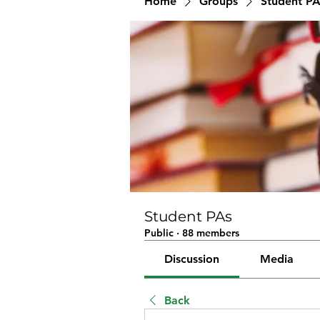
Home
Groups
Student PA
Student PAs
Public
·
88 members
Discussion
Media
Back