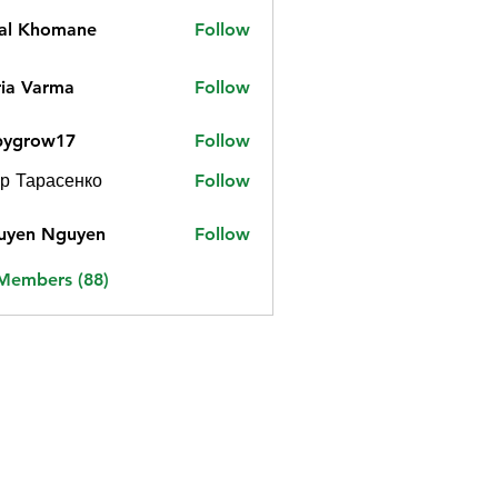
jal Khomane
Follow
ia Varma
Follow
bygrow17
Follow
ow17
р Тарасенко
Follow
uyen Nguyen
Follow
 Members (88)