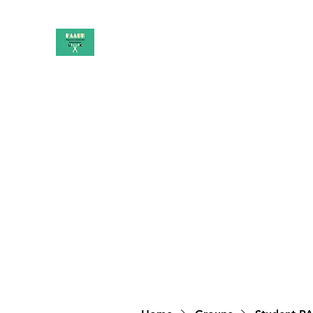
PAAUK
Stronger together
Home
Shop
Book Online
Blog
About
Campai