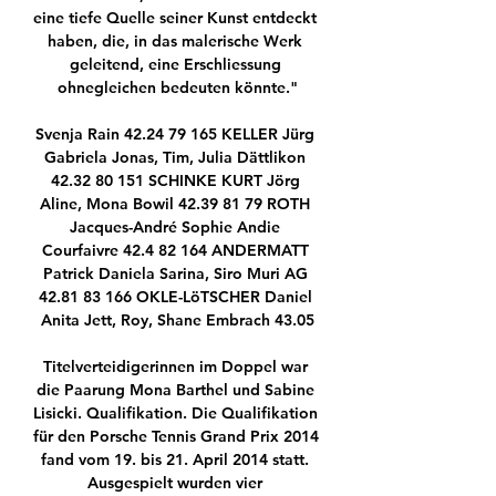
eine tiefe Quelle seiner Kunst entdeckt 
haben, die, in das malerische Werk 
geleitend, eine Erschliessung 
ohnegleichen bedeuten könnte."

Svenja Rain 42.24 79 165 KELLER Jürg 
Gabriela Jonas, Tim, Julia Dättlikon 
42.32 80 151 SCHINKE KURT Jörg 
Aline, Mona Bowil 42.39 81 79 ROTH 
Jacques-André Sophie Andie 
Courfaivre 42.4 82 164 ANDERMATT 
Patrick Daniela Sarina, Siro Muri AG 
42.81 83 166 OKLE-LöTSCHER Daniel 
Anita Jett, Roy, Shane Embrach 43.05

Titelverteidigerinnen im Doppel war 
die Paarung Mona Barthel und Sabine 
Lisicki. Qualifikation. Die Qualifikation 
für den Porsche Tennis Grand Prix 2014 
fand vom 19. bis 21. April 2014 statt. 
Ausgespielt wurden vier 