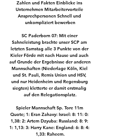
Zahlen und Fakten Einblicke ins 
Unternehmen Mitarbeitervorteile 
Ansprechpersonen Schnell und 
unkompliziert bewerben

SC Paderborn 07: Mit einer 
Sahneleistung brachte unser SCP am 
letzten Samstag alle 3 Punkte von der 
Kieler Förde mit nach Hause und auch 
auf Grunde der Ergebnisse der anderen 
Mannschaften (Niederlage Köln, Kiel 
und St. Pauli, Remis Union und HSV, 
und nur Heidenheim und Regensburg 
siegten) kletterte er damit erstmalig 
auf den Relegationsplatz.

Spieler Mannschaft Sp. Tore 11m 
Quote; 1: Eran Zahavy: Israel: 8: 11: 0: 
1,38: 2: Artem Dzyuba: Russland: 8: 9: 
1: 1,13: 3: Harry Kane: England: 6: 8: 4: 
1,33: Raheem.
