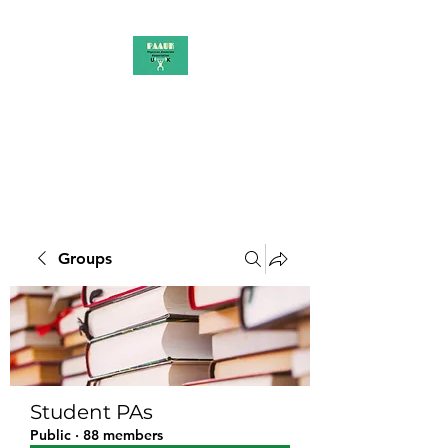
PAAUK
Stronger together
Groups
Student PAs
Public
·
88 members