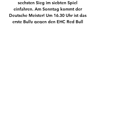
sechsten Sieg im siebten Spiel 
einfahren. Am Sonntag kommt der 
Deutsche Meister! Um 16.30 Uhr ist das 
erste Bully gegen den EHC Red Bull 
München. Gelingt der nächste Sieg? 
Prüft es nach und holt Euch Tickets 
unter www.degtickets.de!

DEL Hauptrunde - Spieltag 23, 2017-11-
21 19:15. Diese Website verwendet 
Cookies. Mit der Nutzung unserer 
Dienste erklärst du dich damit 
einverstanden, dass wir Cookies 
verwenden.

[STREAMEN] Köln gegen BVB im 
stream Sancho, Malen & Co vor 5 
Stunden — [STREAMEN] Köln gegen 
BVB im stream Sancho, Malen & Co 
sind bereit für das Spiel gegen Köln 20 
Januar 2024 20.08.2023 — Das 