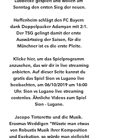
Lübbecke gespielt und wollen am 
Sonntag den ersten Sieg der neuen.

Hoffenheim schlägt den FC Bayern 
dank Doppelpacker Adamyan mit 2:1. 
Der TSG gelingt damit der erste 
Auswärtssieg der Saison, für die 
Münchner ist es die erste Pleite.

Klicke hier, um das Spielprogramm 
anzusehen, das wir dir in live streaming 
anbieten. Auf dieser Seite kannst du 
gratis das Spiel Sion vs Lugano live 
beobachten, am 06/10/2019 um 16:00 
Uhr. Sion vs Lugano live streaming 
costenlos. Ähnliche Videos zum Spiel 
Sion - Lugano.

Jacopo Tintoretto und die Musik. 
Erasmus Weddigen "Wüsste man etwas 
von Robustis Musik ihrer Komposition 
und Exekution, so würde man vielleicht 