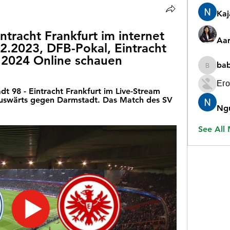
Ka
tracht Frankfurt im internet 
Aar
2.2023, DFB-Pokal, Eintracht 
r 2024 Online schauen
ba
babygr
Его
 98 - Eintracht Frankfurt im Live-Stream 
uswärts gegen Darmstadt. Das Match des SV 
Ng
See All