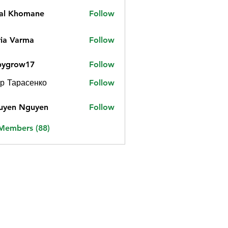
jal Khomane
Follow
ia Varma
Follow
bygrow17
Follow
ow17
р Тарасенко
Follow
uyen Nguyen
Follow
 Members (88)