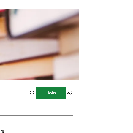
Join
rs