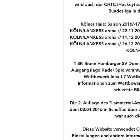
wird auch der CHTC (Hockey) se
Bundesliga in d
Kölner Haie: Saison 2016/-17 
KÖLN/LANXESS arena // 22.11.201
KÖLN/LANXESS arena // 11.12.201
KÖLN/LANXESS arena // 26.12.201
KÖLN/L
1 SK Brann Hamburger SV Donne
Ausgangslage Kader Spielverantw
Wettbewerb Inhalt 7 Wettb
Informationen zum Wettbewer
schlechte Bi
Die 2. Auflage des "Lammertal-Ar
dem 03.04.2016 in Scheffau über 
war auch di
Diese Website verwendet Co
Einstellungen und andere Informa