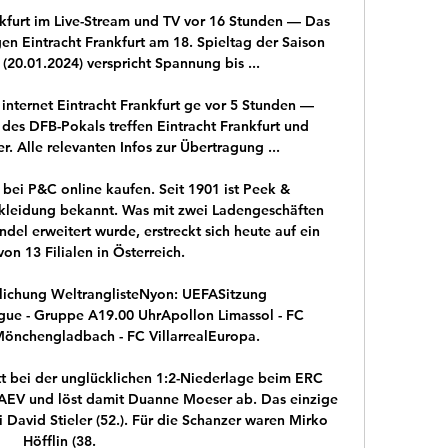
nkfurt im Live-Stream und TV vor 16 Stunden — Das 
 Eintracht Frankfurt am 18. Spieltag der Saison 
(20.01.2024) verspricht Spannung bis ...

internet Eintracht Frankfurt ge vor 5 Stunden — 
des DFB-Pokals treffen Eintracht Frankfurt und 
. Alle relevanten Infos zur Übertragung ...

bei P&C online kaufen. Seit 1901 ist Peek & 
kleidung bekannt. Was mit zwei Ladengeschäften 
l erweitert wurde, erstreckt sich heute auf ein 
von 13 Filialen in Österreich.

tlichung WeltranglisteNyon: UEFASitzung 
ue - Gruppe A19.00 UhrApollon Limassol - FC 
Mönchengladbach - FC VillarrealEuropa.

itt bei der unglücklichen 1:2-Niederlage beim ERC 
n AEV und löst damit Duanne Moeser ab. Das einzige 
i David Stieler (52.). Für die Schanzer waren Mirko 
Höfflin (38.
