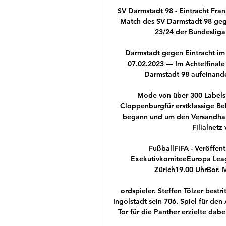
SV Darmstadt 98 - Eintracht Fra
Match des SV Darmstadt 98 gegen
23/24 der Bundesliga 
Darmstadt gegen Eintracht im 
07.02.2023 — Im Achtelfinale 
Darmstadt 98 aufeinander
Mode von über 300 Labels 
Cloppenburgfür erstklassige Be
begann und um den Versandhande
Filialnetz 
FußballFIFA - Veröffen
ExekutivkomiteeEuropa Leag
Zürich19.00 UhrBor. 
ordspieler. Steffen Tölzer bestr
Ingolstadt sein 706. Spiel für de
Tor für die Panther erzielte dabe