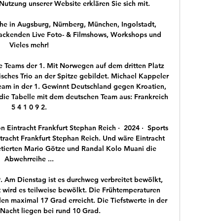
Nutzung unserer Website erklären Sie sich mit.

ihe in Augsburg, Nürnberg, München, Ingolstadt, 
ackenden Live Foto- & Filmshows, Workshops und 
Vieles mehr!

 Teams der 1. Mit Norwegen auf dem dritten Platz 
sches Trio an der Spitze gebildet. Michael Kappeler 
am in der 1. Gewinnt Deutschland gegen Kroatien, 
h die Tabelle mit dem deutschen Team aus: Frankreich 
5 4 1 0 9 2.

intracht Frankfurt Stephan Reich ·  2024 · ‎ Sports 
acht Frankfurt Stephan Reich. Und wäre Eintracht 
etierten Mario Götze und Randal Kolo Muani die 
Abwehrreihe ...

9. Am Dienstag ist es durchweg verbreitet bewölkt, 
t wird es teilweise bewölkt. Die Frühtemperaturen 
n maximal 17 Grad erreicht. Die Tiefstwerte in der 
cht liegen bei rund 10 Grad.
