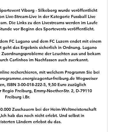
portevent Viborg - Silkeborg wurde veröffentlicht 
n Live-Stream-Live in der Kategorie Fussball Live 
eam. Die Links zu den Livestreams werden im Laufe 
Stunde vor Beginn des Sportevents veröffentlicht.

 dem FC Lugano und dem FC Luzern endet mit einem 
 geht das Ergebnis sicherlich in Ordnung. Lugano 
cke Zuordnungsprobleme der Leuchten aus und bekam 
urch Carlinhos im Nachfassen auch zuerkannt.

nline recherchieren, mit welchem Programm Sie bei 
programme.energieagentur-freiburg.de Wegweiser 
en, ISBN 3-00-018-222-5, 9,50 Euro zuzüglich 
 Regio Freiburg, Emmy-Noether-Str. 2, D-79110 
Freiburg i.Br.

0.000 Zuschauern bei der Heim-Weltmeisterschaft 
Ich hab das noch nicht erlebt. Und selbst in 
sterten Ländern erlebst du das.
