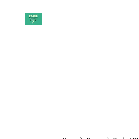
PAAUK
Stronger together
Home
Shop
Book Online
Blog
About
Campai