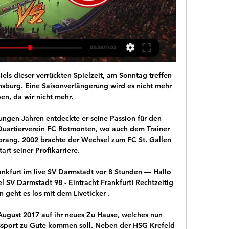
els dieser verrückten Spielzeit, am Sonntag treffen 
nsburg. Eine Saisonverlängerung wird es nicht mehr 
en, da wir nicht mehr.

ungen Jahren entdeckte er seine Passion für den 
 Quartierverein FC Rotmonten, wo auch dem Trainer 
sprang. 2002 brachte der Wechsel zum FC St. Gallen 
art seiner Profikarriere.

nkfurt im live SV Darmstadt vor 8 Stunden — Hallo 
 SV Darmstadt 98 - Eintracht Frankfurt! Rechtzeitig 
 geht es los mit dem Liveticker .

August 2017 auf ihr neues Zu Hause, welches nun 
sport zu Gute kommen soll. Neben der HSG Krefeld 