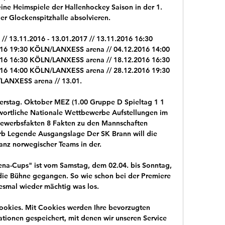
ine Heimspiele der Hallenhockey Saison in der 1. 
er Glockenspitzhalle absolvieren.

// 13.11.2016 - 13.01.2017 // 13.11.2016 16:30 
6 19:30 KÖLN/LANXESS arena // 04.12.2016 14:00 
6 16:30 KÖLN/LANXESS arena // 18.12.2016 16:30 
6 14:00 KÖLN/LANXESS arena // 28.12.2016 19:30 
ANXESS arena // 13.01.

rstag. Oktober MEZ (1.00 Gruppe D Spieltag 1 1 
ortliche Nationale Wettbewerbe Aufstellungen im 
ewerbsfakten 8 Fakten zu den Mannschaften 
b Legende Ausgangslage Der SK Brann will die 
lanz norwegischer Teams in der.

ena-Cups" ist vom Samstag, dem 02.04. bis Sonntag, 
die Bühne gegangen. So wie schon bei der Premiere 
esmal wieder mächtig was los.

okies. Mit Cookies werden Ihre bevorzugten 
tionen gespeichert, mit denen wir unseren Service 