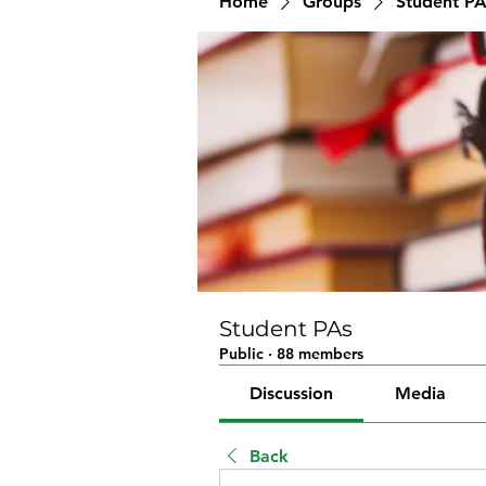
Home
Groups
Student PA
Student PAs
Public
·
88 members
Discussion
Media
Back