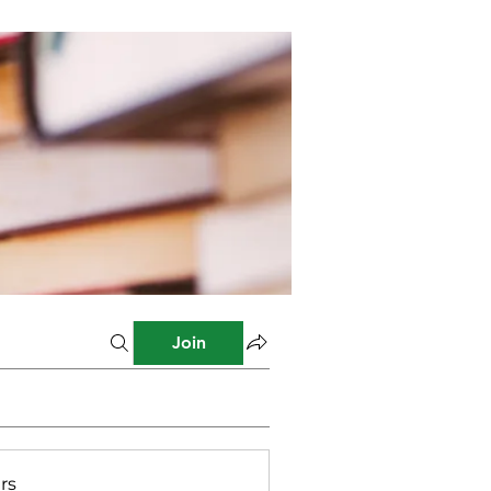
Join
rs