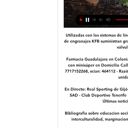
Utilizadas con los sistemas de línea simple SKF MonoFlex, las unidades de bombeo de engranajes KFB suministran grasa fluida e incluyen una válvula de seguridad y una válvula limitadora de presión.

Farmacia Guadalajara en Colonia Centro, Pachuca De Soto, Servicios en Farmacias con minisúper en Domicilio Calle Ignacio Allende Calle Julián Villagrán, Teléfono 7717152268, scian: 464112 - Razón social Farmacia Guadalajara S.A. De C.V. Código unidad económica: 6336161

En Directo: Real Sporting de Gijón SAD - Tenerife En Directo: Real Sporting de Gijón SAD - Club Deportivo Tenerife SAD. Partido de LaLiga Hypermotion 2023-2024. Últimas noticias, clasificación, resultados y ...

Bibliografia sobre educacion social, malos tratos, violencia, pedagogia hospitalaria, interculturalidad, marginacion, inadaptacion,sexualidad, drogodependencias.

Dónde ver en directo online Sporting Gijón vs. Tenerife de 25 feb 2023 — Streaming: Dónde ver y cómo contratar. Movistar +. En España, como es habitual, LaLiga se puede ver también a través de Internet, gracias a la ...

Estados Unidos Argentina en directo: Consulta el resultado del partido Estados Unidos Argentina en vivo y sigue el marcador en directo gracias a nuestro livescore. Partido Juegos Panamericanos, Femenino, Grupo B jugado el 06/08/19 02:00

Defensores de Belgrano se arma para afrontar el próximo Nacional y hoy cerró a un refuerzo de experiencia y recorrido: Maximiliano Núñez, de 32 años, que tiene un pasado en Primera y viene de actuar la última temporada en Atlético Bucaramanga de Colombia.

Gijón en vivo Tenerife – Sporting de hace 3 horas — Tenerife vs Sporting de Gijón (21/01) en LaLiga 2. Previa del partido, resultados en vivo, alineaciones, estadísticas, partidos entre si y ...

Canadá vence a Cuba con gran actuación de Phillipe Aumont. por Redacción @besoccer_com - 06 Nov 2019 0 0. El lanzador Phillipe Aumont lanzó uno de los mejores juegos de su carrera al permitir este miércoles dos imparables en ocho entradas y guiar a Canadá a una victoria de 3-0 sobre Cuba en el Premier 12 de béisbol.

Monterrey vive la semana que siempre soñó, vive días tensos pero ansiosos, angustiantes pero felices. Emociones son lo que sobra al caminar por las calles de esta ciudad al norte del país. Playeras amarillas y albiazules tomaron por asalto el paisaje regiomontano. Algunos se dicen “incomparables”, otros manifiestan que su forma de ser es…

Boca igualó con Huracán en su debut por la Superliga Argentina. El "Xeneize" y el "Globo" empataron 0 a 0 en la Bombonera, pero ambos equipos contaron con varias situaciones claras para abrir el marcador. Esteban Andrada fue la gran figura del partido con tres atajadas formidables en el primer

América de Cali en su condición de local buscará dar un golpe de autoridad y con ello subir más casillas en la tabla de posiciones. Los dirigidos por Alexandre Guimaraes buscarán tener una mayor ventaja, puesto que los dos equipos tiene los mimos 17 puntos.

Vuelos baratos de Tenerife a Asturias Está a 9 km de Avilés, a 40 km de Gijón y a 47 km de Oviedo. Vueling opera desde la terminal 1 de este aeropuerto. Tiempo en Asturias. Primavera. 11º 16º.

Nota: la página de resultados de Sporting de Gijón B en Resultados.com ofrece todos los resultados de Sporting de Gijón B, últimos resultados, comparación de cuotas y estadísticas H2H. ¡Consulta ahora los resultados de Sporting de Gijón B y otros resultados en Resultados.com!

En directo | El Sporting vuelve a ganar sobre la bocina en 17 sept 2023 — El equipo rojiblanco se impuso al Tenerife y acabó sumando los tres puntos gracias a un postrero gol de Pablo Insua. Fran Gayo. Gijón.

ABB es un líder en tecnología de vanguardia que trabaja en estrecha colaboración con los clientes de servicios públicos, industria, transporte e infraestructura para escribir el futuro de la digitalización industrial y generar valor.

Debido al bajo desempeño del club de fútbol Morelia Monarcas, este 