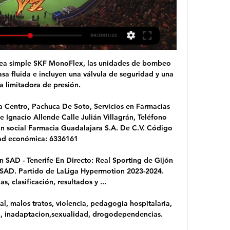
lunes fue despedido el director técnico argentino Pablo Marini. Los malos resultados han sido evidentes, ya que el club se encuentra en el último lugar de la tabla que define el descenso en el torneo Clausura del fútbol mexicano que da por terminado en mayo del año en curso.

MEMORIA ANUAL 2011 | Club de Deportes Santiago Wanderers S.A.D.P. Borderó Siendo la línea de negocio más sensible a los resultados deportivos que obtenga el primer equipo, sin duda que las Club de Deportes Santiago Wanderers S.A.D.P. Borderó Siendo la línea de negocio más sensible a los resultados deportivos que obtenga el primer equipo, sin duda

Atlético Tucumán seguirá con su periplo internacional tras su paso por la Copa Libertadores, competencia que le permitió acceder a la Sudamericana y cuyo debut se producirá en la ciudad boliviana de Santa Cruz de la Sierra, donde enfrentará a Oriente Petrolero.

EL GOBIERNO DE ARMANDO BELTRÁN TENORIO, PROPICIA CONDICIONES PARA ESTE ENCUENTRO EL 29 DE MARZO EN EL ESTADIO EMILIO RUÍZ ROSS. Félix Zulueta, Gerente Deportivo de los Olmecas Tabasco, destacó la gran expectativa que está generando el encuentro a realizarse en la tres veces heroica entre los Olmecas de Tabasco y los Piratas de Campeche.

Tampico Madero v Cimarrones de Sonora FC, Mexico Liga de Ascenso Apertura, Score:1-2, Corner:5-3, 1x2 odds:2.40 3.10 2.70, Prediction/Tips: goal under 2.0,Cimarrones de Sonora …

Por qué visitar Buenos Aires. Al igual que el mejor de los tangos de Carlos Gardel, Buenos Aires es una ciudad apasionada y apasionante, un destino alegre y colorido en …

En el año 2000 ha cambiado su destino a oficinas, por lo cual a transformado su programa y configuración, donde las principales transformaciones dicen relación con el desarme y demolición de tabiques y luminarias, reposición de artefactos sanitarios, puertas, revestimientos de pisos y muros, pintura, etc. Se han conectado espacial y.

Conciertos de El Gran Combo de Puerto Rico. 27 nov. 2019 Concierto de El Gran Combo de Puerto Rico en Orlando. Hard Rock Live Orlando - Orlando. 21:00 h. Desde $38.00 Comprar. 29 nov. 2019 Concierto de El Gran Combo de Puerto Rico en Washington. The Howard Theatre -.

Muestra la distancia en kilómetros entre Puerto-Rico y Ciudad-de-Guatemala, y muestra la ruta en un mapa interactivo. Calculador de distancias en el mundo con línea recta, planificador de ruta, duración del viaje y distancias del vuelo.

El sistema de selección de personal estatutario temporal para puestos básicos del Servicio Andaluz de Salud se encuentra regulado en el Pacto de Mesa Sectorial de Sanidad desde octubre de 2005, actualizado en un texto refundido en junio de 2017.

El Cádiz CF recibió este lunes en el estadio Ramón de Carranza al Reus Deportiu, con la firme intención de hacer buena la victoria de la pasada jornada en Almería y volver a colocarse en los puestos nobles de la tabla de clasificación de Segunda. Los catalanes llegaban a este duelo en una posición de máxima […]

Disfruta de la Argentina - Primera División en directo y en streaming en . Sólo tienes que depositar dinero para ver el Vélez Sársfield v Unión de Santa Fe de Partidos de fútbol en vivo en directo desde tu ordenador. No te pierdas la acción de la Argentina - Primera División y sigue las instrucciones para ver el partido en directo.

Italia - ACD Virtus Entella Under 19 - Resultados y próximos partidos - Soccerway. Bahasa - Indonesia; Chinese (simplified) Deutsch; English - Australia; English - Canada;. Campeonato UEFA U19 ; Sudamericano U20; Club; U21 Premier League Division 1; Campionato Primavera 1; U19 Bundesliga; Ver Todo. Equipos. Club teams; Barcelona; Real.

Menciones Especiales. El Grado en Educación Primaria de la UCAM ofrece a sus alumnos la posibilidad de especializarse en cualquiera de las siguiente menciones que ofrece la Universidad: Mención en Pedagogía Terapéutica, Mención en Lengua Extranjera, Mención en Música, Mención en Educación Física y Mención en Audición y Lenguaje.

Un sistema caótico sería estable si un linaje particular de irregularidad persistía frente a pequeñas perturbaciones. El de Lorenz era uno de ellos, aunque transcurrirían años antes de que Smale oyese hablar del meteorologista. El caos que éste había descubierto, a pesar de su impredecibilidad, era tan estable como la canica en la taza.

En total son siete suramericanas en el Top-100 del ranking mundial junior femenino. A las cafeteras se les unen la argentina Ana Geller (53°), las peruanas Dana Guzmán y Romina Ccuno (58° y 87°), respectivamente, la brasileña Ana Luiza Cruz (60°) y la ecuatoriana Mell Reasco (93°).

Las transmisiones CVT son un tipo de caja automática poco extendido en el mundo del automóvil, al contrario que en el de las dos ruedas. Por lo que para el usuario medio son casi desconocidas, a pesar de las evidentes ventajas de funcionamiento que presentan.

Tras descansar ayer lunes, después de perder la primera jornada del campeonato de la Segunda División B ante el Alcoyano (3-1), los de Francesc Xavier García Pimienta intentarán conseguir los primeros tres puntos el próximo sábado 1 de setiembre ante la SD Ejea, en el feudo del filial, el Mini Estadi, a las 19:30.

Ya deciamos ayer que el pistoletazo de salida se había dado en Madrid para las elecciones en la Federación Madrileña. Las fuerzas vivas del balonmano madrileño parece que han comenzado a espebilarse en varios frentes, significativamente opuestos. Los movimientos en uno y otro sentido no han tardado en producirse.

La compañía chilena de ingeniería y construcción Echeverría, Izquierdo S.A. (EISA) inscribió una línea de bonos, la Nº 918, a un plazo de 10 años en el Registro de Valores de la Comisión para el Mercado Financiero de Chile, por un monto de UF 1.500.000 (USD 59.269.424,21 al 7 de enero).

Parque Centenario. Como llegar, dirección, que hacer, sectores, juegos, lago, anfiteatro, feria, Museo de Ciencias Naturales, actividades, anfiteatro, espectaculos.

Profesor/a de academia de estudios Ikasbai Akademia. Eibar; Hace 1d (Publicada 