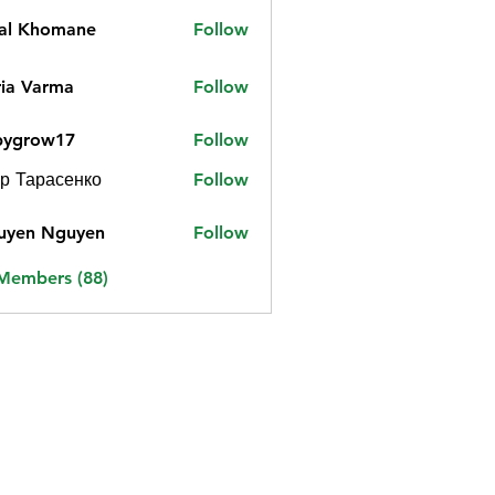
jal Khomane
Follow
ia Varma
Follow
bygrow17
Follow
ow17
р Тарасенко
Follow
uyen Nguyen
Follow
 Members (88)