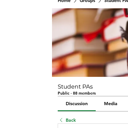
Home
Groups
Student PA
Student PAs
Public
·
88 members
Discussion
Media
Back