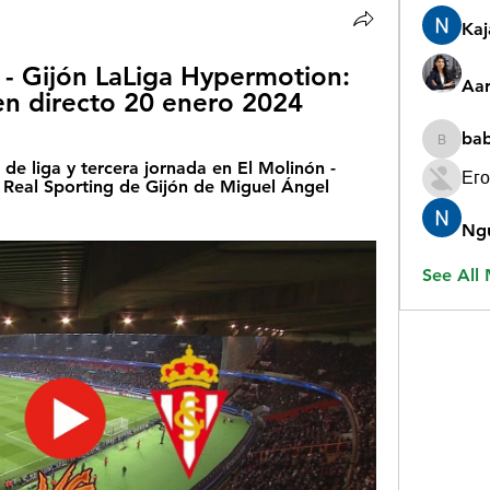
Ka
 - Gijón LaLiga Hypermotion: 
Aar
 en directo 20 enero 2024
ba
babygr
e liga y tercera jornada en El Molinón - 
Его
l Real Sporting de Gijón de Miguel Ángel 
Ng
See All