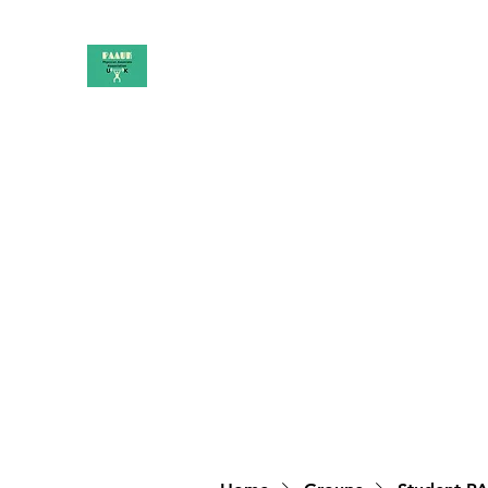
PAAUK
Stronger together
Home
Shop
Book Online
Blog
About
Campai