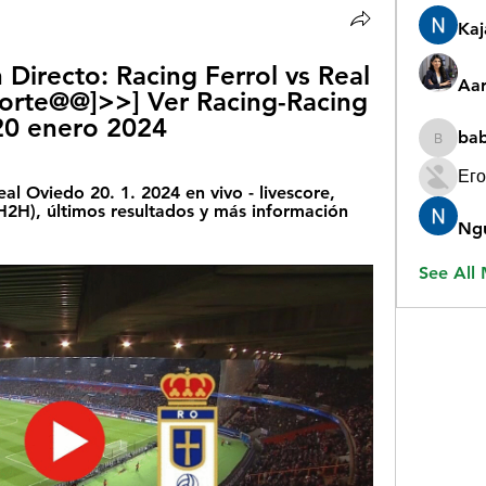
Ka
irecto: Racing Ferrol vs Real 
Aar
orte@@]>>] Ver Racing-Racing 
 20 enero 2024
ba
babygr
Его
al Oviedo 20. 1. 2024 en vivo - livescore, 
H2H), últimos resultados y más información 
Ng
See All