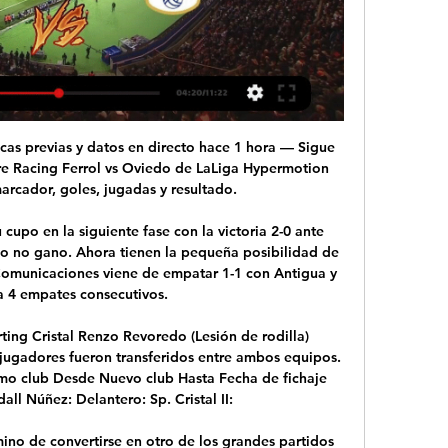
icas previas y datos en directo hace 1 hora — Sigue 
tre Racing Ferrol vs Oviedo de LaLiga Hypermotion 
rcador, goles, jugadas y resultado.

cupo en la siguiente fase con la victoria 2-0 ante 
 no gano. Ahora tienen la pequeña posibilidad de 
Comunicaciones viene de empatar 1-1 con Antigua y 
 4 empates consecutivos.

ting Cristal Renzo Revoredo (Lesión de rodilla) 
 jugadores fueron transferidos entre ambos equipos. 
o club Desde Nuevo club Hasta Fecha de fichaje 
ll Núñez: Delantero: Sp. Cristal II:

ino de convertirse en otro de los grandes partidos 