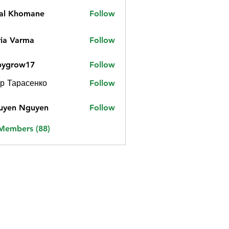
jal Khomane
Follow
ia Varma
Follow
bygrow17
Follow
ow17
р Тарасенко
Follow
uyen Nguyen
Follow
 Members (88)