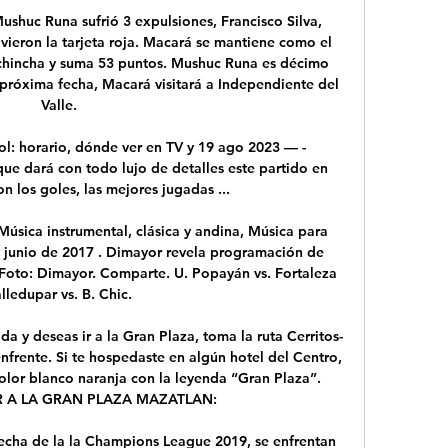
shuc Runa sufrió 3 expulsiones, Francisco Silva, 
ieron la tarjeta roja. Macará se mantiene como el 
chincha y suma 53 puntos. Mushuc Runa es décimo 
 próxima fecha, Macará visitará a Independiente del 
Valle.

ol: horario, dónde ver en TV y 19 ago 2023 — - 
ue dará con todo lujo de detalles este partido en 
on los goles, las mejores jugadas ...

úsica instrumental, clásica y andina, Música para 
 junio de 2017 . Dimayor revela programación de 
 Foto: Dimayor. Comparte. U. Popayán vs. Fortaleza 
lledupar vs. B. Chic.

da y deseas ir a la Gran Plaza, toma la ruta Cerritos-
enfrente. Si te hospedaste en algún hotel del Centro, 
lor blanco naranja con la leyenda “Gran Plaza”. 
R A LA GRAN PLAZA MAZATLAN:

 fecha de la la Champions League 2019, se enfrentan 