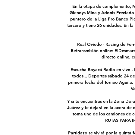
En la etapa de complemento, Mu
Glendys Mina y Adonis Preciado v
puntero de la Liga Pro Banco Pi
tercero y tiene 26 unidades. En la
Real Oviedo - Racing de Ferr
Retransmisión online: ElDesmarq
directo online, c
Escucha Boyacá Radio en vivo - M
todos... Deportes sábado 24 de
primera fecha del Torneo Aguila.
Va
Y si te encuentras en la Zona Dora
Juárez y te dejará en la acera de 
toma uno de los camiones de co
RUTAS PARA I
Partidazo se vivirá por la quinta