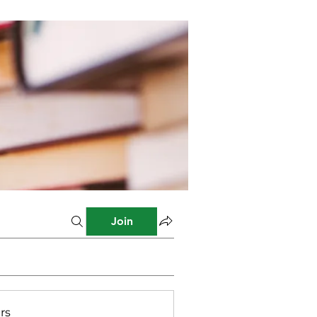
Join
rs