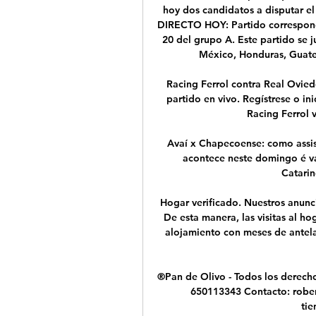
hoy dos candidatos a disputar e
DIRECTO HOY: Partido correspond
20 del grupo A. Este partido se 
México, Honduras, Guatem
Racing Ferrol contra Real Oviedo
partido en vivo. Regístrese o ini
Racing Ferrol v
Avaí x Chapecoense: como assist
acontece neste domingo é v
Catarin
Hogar verificado. Nuestros anunci
De esta manera, las visitas al ho
alojamiento con meses de antel
®Pan de Olivo - Todos los derecho
650113343 Contacto: rober
ti