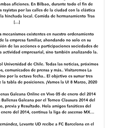
mbas aficiones. En Bilbao, durante todo el fin de 
ayistas por las calles de la ciudad con la elástica 
n la hinchada local. Comida de hermanamiento Tras 
[…]

os mecanismos existentes en nuestro ordenamiento 
 de la empresa familiar, ahondando no solo en su 
isión de las acciones o participaciones sociedades de 
a actividad empresarial, sino también analizando la.

ol Universidad de Chile. Todas las noticias, próximos 
s, comunicados de prensa y más.. Visitaremos La 
ino por la octava fecha.. El objetivo es sumar tres 
e la tabla de posiciones. ¡Vamos la U! 8 Marzo, 2020

llenas Galeana Online en Vivo 05 de enero del 2014 
 Ballenas Galeana por el Torneo Clausura 2014 del 
o, previa y Resultado. Hola amigos fanáticos del 
 enero del 2014, continua la liga de ascenso MX…

ernández, Levante UD recibe a FC Barcelona en el 