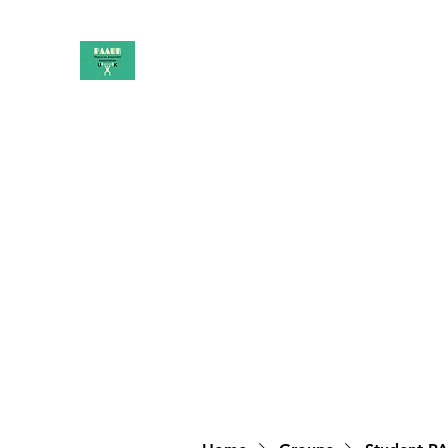
PAAUK
Stronger together
Home
Shop
Book Online
Blog
About
Campai