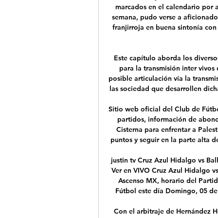
marcados en el calendario por a
semana, pudo verse a aficionados r
franjirroja en buena sintonía co
Este capítulo aborda los divers
para la transmisión inter vivos
posible articulación vía la transm
las sociedad que desarrollen dich
Sitio web oficial del Club de Fútb
partidos, información de abono
Cisterna para enfrentar a Palest
puntos y seguir en la parte alta d
justin tv Cruz Azul Hidalgo vs Ba
Ver en VIVO Cruz Azul Hidalgo vs
Ascenso MX, horario del Partid
Fútbol este día Domingo, 05 de
Con el arbitraje de Hernández H