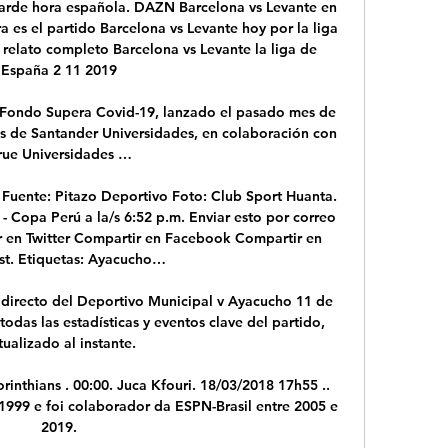
 tarde hora española. DAZN Barcelona vs Levante en 
 es el partido Barcelona vs Levante hoy por la liga 
relato completo Barcelona vs Levante la liga de 
España 2 11 2019

ondo Supera Covid-19, lanzado el pasado mes de 
és de Santander Universidades, en colaboración con 
rue Universidades …

ente: Pitazo Deportivo Foto: Club Sport Huanta. 
 Copa Perú a la/s 6:52 p.m. Enviar esto por correo 
r en Twitter Compartir en Facebook Compartir en 
st. Etiquetas: Ayacucho…

directo del Deportivo Municipal v Ayacucho 11 de 
das las estadísticas y eventos clave del partido, 
tualizado al instante.

inthians . 00:00. Juca Kfouri. 18/03/2018 17h55 .. 
 1999 e foi colaborador da ESPN-Brasil entre 2005 e 
2019.
