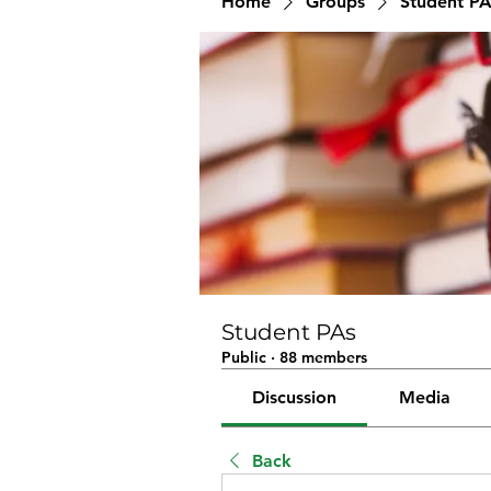
Home
Groups
Student PA
Student PAs
Public
·
88 members
Discussion
Media
Back