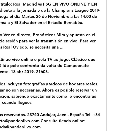
l titulo: Real Madrid vs PSG EN VIVO ONLINE Y EN 
iente a la jornada 5 de la Champions League 2019-
juega el día Martes 26 de Noviembre a las 14:00 de 
ala y El Salvador en el Estadio Bernabéu.

 Ver en directo, Pronósticos Mira y apuesta en el 
cie sesión para ver la transmisión en vivo. Para ver 
s Real Oviedo, se necesita una ...

ir ao vivo online e pela TV ao jogo. Clássico que 
álido pelo confronto da volta do Campeonato 
ense. 18 abr 2019. 21h08.

os incluyen fotografías y vídeos de hogares reales. 
gar no son necesarias. Ahora es posible reservar un 
ación, sabiendo exactamente como lo encontrarás 
cuando llegues.

s reservados. 23740 Andujar, Jaen - España Tel: +34 
to@pandeolivo.com Consulta tienda online: 
enda@pandeolivo.com
