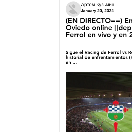
Артём Кузьмин
January 20, 2024
(EN DIRECTO==) En D
Oviedo online [[dep
Ferrol en vivo y en
Sigue el Racing de Ferrol vs Re
historial de enfrentamientos (
en ...