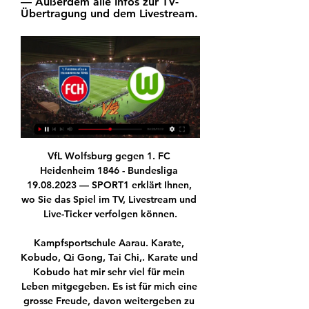
— Außerdem alle Infos zur TV-
Übertragung und dem Livestream.
VfL Wolfsburg gegen 1. FC Heidenheim 1846 - Bundesliga 19.08.2023 — SPORT1 erklärt Ihnen, wo Sie das Spiel im TV, Livestream und Live-Ticker verfolgen können.

Kampfsportschule Aarau. Karate, Kobudo, Qi Gong, Tai Chi,. Karate und Kobudo hat mir sehr viel für mein Leben mitgegeben. Es ist für mich eine grosse Freude, davon weitergeben zu können.. Nebenberuflich als Personenschützer für Mannschaft und Schiedsrichter vom FC Zürich und Grasshopper Club Zürich (GC).

Vaduz: ca. 65 min... Luzern: ca. 65 min... Basel: ca. 75 min... Chur: ca. 90 min Anreise mit der Bahn Steigen Sie beim Hauptbahnhof Frauenfeld aus und fahren Sie mit dem Stadtbus der Linie 3 in Richtung Flurhof. Die Linie fährt alle 15 Minuten ausser sonntags. Der …

In seiner Kolumne "Auf den Punkt" spricht SPORT1-Experte Marcel Reif über Gladbachs Titelchancen und analysiert die Konstellation bei RB Leipzig.

LIVEÜBERTRAGUNG JOHANNIFEIER SONNTAG 19:00 UHR / FÜR NEUE CHRISTLICHE SPIRITUALITÄT UND TRADITION. Politik; Geschäft. Einschätzung des Handelverbands: Berliner halten sich fast ausnahmslos an Maskenpflicht in Geschäften. IHK vor Ort – Wirtschaftliche Situation in Sonnenbühl. Träumen in der Corona-Krise: Wie uns Albträume helfen können . Deutsche Geschäfts Präsentation …

Olympique Lyon - FC Bayern München im Liveticker Halbfinale UEFA Champions League - Mittwoch 19. August 2020. UEFA Champions League Halbfinale: Verfolgt das Spiel zwischen Olympique Lyon und FC.

Aktuelle News 1. Bundesliga Lucas Hernández: Tendenz geht wohl gegen Paris Saint-Germain Frankreich PSG gibt vier frühere Coronafälle bekannt Frankreich Ligue 1: Keine 22 Clubs - Amiens und Toulouse steigen ab 1. Bundesliga RB Leipzig will Nationalspieler Henrichs ausleihen 1. Bundesliga Rennais oder Dortmund: Kouassi-Poker geht in die heiße Phase

Heidenheim gegen Wolfsburg live im tv 1. FC vor 5 Stunden — Streame das Spiel jetzt live mit WOW (Anzeige). TV. Wolfsburg - Heidenheim im Fernsehen/Stream Die Partie wird live übertragen bei: WOW.

Die Fußball-Frauen des FC Bayern München starten in Bilbao in das das Finalturnier der Champions League. Das Viertelfinale gegen Titelverteidiger Olympique Lyon findet dort am 22.

Daily Motivation Tips | Legacy Sports 2c - Club baseball team vor 6 Stunden — [[LIVEÜBERTRAGUNG*]] FC Heidenheim gegen VfL Wolfsburg im streaming [[[ONLINE SCHAUEN@]<]] FC Heidenheim gegen VfL 20.01.2024. 18. Spieltag: ...

FC Aarau vs Grasshopper Club Zürich 2020-07-30 18:30 Live Stream, Tipps, Quoten und H2H Statistiken. Klick hier für alle unsere kostenlosen Wett-Tipps und Vorhersagen.

Bundesliga heute: Heidenheim gegen Wolfsburg vor 2 Stunden — Das Spiel kann live bei Sky im TV und Stream verfolgt werden. Bundesliga: 1. FC Heidenheim 1846 gegen VfL Wolfsburg im Liveticker bei SPORT1 ...

FLVW - Westfalenpokalsieger Spieljahr A-Junioren B-Junioren C-Junioren B-Juniorinnen 2018/19 VfL Bochum DSC Arminia Bielefeld VfL Bochum FSV Gütersloh 2009 2017/18 FC Schalke 04 VfL Bochum BV Borussia Dortmund FSV Gütersloh 2009 2016/17 FC Schalke 04 FC Schalke 04 BV Borussia Dortmund FSV Gütersloh 2009 2015/16 VfL Bochum FC Schalke 04 BV Borussia Dortmund FSV Gütersloh 2009

RB Leipzig - 1. FC Köln Anstoß : So. 25.02.2018 18:00, 24. Spieltag - 1. Bundesliga Stadion : Red Bull Arena, Leipzig Aktuelle Livestreams : (Atdhe,

Die Zuschauer fühlten sich ein wenig an das Match gegen den SV Sodingen, ebenfalls ein Westfalenligist, vor 11 Tagen erinnert. Nur dass es diesmal nicht 5 Minuten dauerte, sondern deren 18, bis der Landesliga-Spitzenreiter mit 0:2 auf eigenem Platz im Hintertreffen lag. Gegen den ambitionierten FC aus dem Dortmunder Süden, … Weiterlesen. 1 Feb 2020 Wacker-C-Junioren sind Hallenstadtmeister.

Atalanta Bergamo - Paris Saint-Germain : Mittwoch, 12. August, 21 Uhr: DAZN: Wegen des vertraglich vereinbarten Auswahlverfahrens ist bereits sicher, dass das Viertelfinale von RB Leipzig …

FC Heidenheim gegen VfL Wolfsburg im live tv stream VfL Wolf vor 2 Stunden — 1. FC Heidenheim 1846 gegen VfL Wolfsburg Liveticker Live-Übertragung: Streame das Spiel jetzt live mit WOW (Anzeige). TV. Heidenheim - ...

RB Leipzigs Marcel Sabitzer sieht sein Team gegen Paris Saint-Germain keineswegs chancenlos.. Marcel Sabitzer glaubt an die Finalchance für RB Leipzig beim Champions-League-Turnier in …

Spielpläne, Ergebnisse & Liveticker der Bundesliga, UEFA Champions League, DFB-Pokal, 2. Bundesliga und internationaler Top-Ligen – bei Sky Sport

Mingo Makes It Potte Group vor 10 Stunden — VfL Wolfsburg gegen 1. FC Heidenheim heute live 19.08.2023 — Außerdem alle Infos zur TV-Übertragung und dem Livestream. Der VfL Wolfsburg wird ...

119991, г. Москва, Ленинские горы 1/12, Ботаническ�Turbinen empfangen Essen unter Flutlicht (03.11.2014) Die ursprünglich für den 14. Dezember 2014 (Sonntag) angesetzte Bundesliga-Heimpartie des 1. FFC Turbine Potsdam gegen die SGS Essen vom 13. Spieltag ist vom DFB um zwei Tage auf den 12. Dezember (Freitag) vorgezogen worden. Die Anstoßzeit wurde auf 18:00 Uhr angesetzt. Die Partie ist somit Turbines erstes Heimspiel in dieser Saison.

Der MSV Duisburg empfängt am heutigen Sonntag in der 3. Liga den FC Bayern München II. SPOX zeigt Euch, wo und wann Ihr die Partie heute live im TV, Livestream und Liveticker verfolgen könnt.

Alle Audiostreams der Fußball-Bundesliga Bundesliga live hören VfL Wolfsburg gegen 1. FC Köln. 19. Spieltag: Anpfiff Bundesliga live hören 1899 Hoffenheim gegen 1. FC Heidenheim 1846. 19. Spieltag ...

Daten | RB Leipzig - Köln | 23.11.2019 – Holen Sie sich die neuesten Nachrichten, Ergebnisse, Spielpläne, Video-Highlights und mehr von Sky Sport

Julian Weinberger konnte die Partie Hartberg gegen den LASK nicht fortführen, nachdem er aus kurzer Distanz von einem verunglückten Passversuch mitten im Gesicht getroffen wurde.

Örebro Syrianska-Sollentuna. Örebro Syrianska. VS Saturday, 18 July, 2020, 14:00. Sollentuna. Prognose Es gibt keine Ergebnisse. Die Wetten der Buchmacher.

Das Nachholspiel der Ersten am Samstag, gegen SG Bockum-Hövel am kommenden Samstag (in Bockum-Hövel) fällt aus! tietz 2013-11-20T18:29:55+01:00 November 20th, 2013 | Fußball, Senioren | 0 Kommentare. Ähnliche Beiträge Fotoausstellung „Miteinander!“ März 10th, 2020 | 0 Kommentare. Ergebnisse vom 2. Spieltag. August 27th, 2019 | 0 Kommentare. Auftaktsieg im Unterzahl gegen selbst.

1. FC Heidenheim 1846 vs VfL Wolfsburg Hier hörst du das nächste 1. FC Heidenheim 1846 vs. VfL Wolfsburg Spiel der 2. Fußball Bundesliga live im Radio. Ob im ARD Livestream, Fanradio Livestream ...

Impressionen vom DFB-Pokalfinale der Wölfinnen gegen die SGS Essen. Weiterlesen 03.07.2020 Frauen Das Double im Blick. Die VfL-Frauen fiebern dem DFB-Pokalfinale gegen die SGS Essen entgegen. Weiterlesen 01.07.2020 Frauen Vierter Neuzugang perfekt. Nationalspielerin Kathrin Hendrich wechselt vom FC Bayern München zu den VfL-Frauen..

Sehen Sie sich das Profil von Svenja Dresen auf LinkedIn an, dem weltweit größten beruflichen Netzwerk. 1 Job ist im Profil von Svenja Dresen aufgelistet. Sehen Sie sich auf LinkedIn das vollständige Profil an. Erfahren Sie mehr über die Kontakte von Svenja Dresen und über Jobs bei ähnlichen Unternehmen.

FC Bayern München - Olympique Lyon. Champions-League Saison 08/09 - 2. Vorrundenspieltag. Bayern gegen Lyon . Schönes, spannendes Spiel während der Woche mit viele Torszenen. Bayern sehr engagiert - Lyon taktisch sehr gut. Mitte der ersten Halbzeit ging Lyon durch ein Eigentor von Demichelis 0:1 in Führung. Die Bayern schaffte dann in der 2. Halbzeit durch Ze Roberto noch den verdienten.

FC Schaffhausen. 1 : 1 (0 : 1) FC Vaduz. Neumayr (15.) Breite (1.490 ) : Luca Gut 02.11. 17:45. FC Wil 1900. 2 : 2. FC Vaduz: 13:30:00 . Das war es aus dem Stadion Breite. Wir danken für Ihre.

Die Spannung war zu spüren im Erlenaustadion. Beide Mannschaften gingen mit dem guten Gefühl, einer gut gelaufenen Meisterschaftsvorbereitung in dieses Cupspiel der 1. Hauptrunde des TFV.

8 Einträge für Biergläser in Holsterhausen. Adressen von Firmen zum Suchwort Biergläser aus Holsterhausen Essen, von Clubhaus TUS 1881, Schönebeck Klaus bis Gaststätte Restaurant - …

Club Deportivo Unión La Calera ist ein chilenischer Fußballverein aus La Calera.Der 1954 gegründete Verein, der bis heute noch nie chilenischer Fußballmeister wurde, spielt derzeit in der Primera División und trägt seine Heimspiele im Estadio Municipal Nicolás Chahuán aus, das Platz bietet für 10.000 Zuschauer.

HR Jobs in Winterthur. Winterthur ist ein schnell wachsendes eigenständiges Wirtschaftszentrum in der Nähe von Zürich. Im Großraum leben mehr als 180.000 Einwohner. Der Arbeitsmarkt hält derzeit mehr als 50.000 Jobs in Winterthur bereit, gute Chancen, dass auch …

VfL Wolfsburg - RB Leipzig: Anstoßzeit, Austragungsort, Schiedsrichter Das Spiel zwischen dem VfL Wolfsburg und RB Leipzig findet am heutigen Samstag, den 7. März, um 15.30 Uhr statt....

Aufstellungen, Spielerwechsel, Torschützen, Karten und weitere Statistiken zum Segunda Liga-Spiel zwischen Benfica Lisbon B und Academica de Coimbra aus der Saison 2017/2018.

Bayern München hat im Halbfinalrückspiel in Lyon mit 3:0 klar gegen Olympique gewonnen. Das Hinspiel eine Woche zuvor hatten die Bayern mit 1:0 für sich entscheiden können. Die Bayern dominierten in der ersten Hälfte, nach der Pause wurde das Spiel fahriger. Großer Abräumer des Spiels ist Ivica Olic, der drei Tore zum Sieg beitrug. Die […]

Allerdings muss man einfach mal anmerken wenn man in SH, Aarau oder Thun schon immer singt "Hurra das ganze Dorf ist da", 9100 für ein solches Spiel in Zürich (grössere Stadt als Thun). Grasshopper-Club Zürich 12 8556 17666 3800 1 18100 47.3% 102'666 7994 1/11 …

Die Debeka-Gruppe gehört mit ihrem vielfältigen Versicherungs- und Finanzdienstleistungsangebot zu den Top Five der Versicherungs- und Bausparbranche in Deutschland.

1 day ago · IFK Mariehamn - FC Haka im Liveticker 4. Spieltag Veikkausliiga - Mittwoch 22. Juli 2020. Veikkausliiga 4. Spieltag: Verfolgt