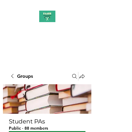
PAAUK
Stronger together
Groups
Student PAs
Public
·
88 members