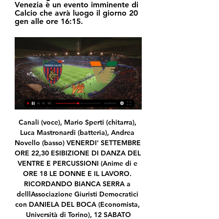
Venezia è un evento imminente di 
Calcio che avrà luogo il giorno 20 
gen alle ore 16:15.
Canali (voce), Mario Sperti (chitarra), Luca Mastronardi (batteria), Andrea Novello (basso) VENERDI' SETTEMBRE ORE 22,30 ESIBIZIONE DI DANZA DEL VENTRE E PERCUSSIONI (Anime di e ORE 18 LE DONNE E IL LAVORO. RICORDANDO BIANCA SERRA a delllAssociazione Giuristi Democratici con DANIELA DEL BOCA (Economista, Università di Torino), 12 SABATO

In uscita dalla stazione di Avellino dal lato Sud, la linea sale velocemente sovrapassando la statale Appia e attraversando parte dell'abitato di Atripalda dove spicca il grandioso viadotto curvilineo "Milano" a sedici arcate a tutto sesto della larghezza di 11 metri ciascuna per una lunghezza complessiva di 225 metri.

Don't Miss. Borrelli: “La squadra non molla mai e ha un grande carattere” Nuovo arrivo in società; Recanatese, con il Tolentino arriva l’ottava meraviglia

diretta streaming 5ª ed. 2014/2015 6ª ed. 2015/2016 7ª ed. 2016/2017 8ª ed. 2017/2018 1ª ed. 2010/2011 2ª ed. 2011/2012 3ª ed. 2012/2013 4ª ed. 2013/2014 Tutti gli incontri possono essere rivisti nell’area video del sito www.casadellacultura.it comitato scientifico Salvatore Veca Carmen Leccardi Maria Grazia Mazzocchi Valerio Onida 9

Giorgio, già in azzurro dal 2011 al 2015 con 86 presenze, torna a Chieri dopo gli anni a Cuneo e i primi mesi alla Folgore Caratese.Daniele, in questa stagione alla Pro Sesto, vanta già 40 presenze in Serie D maturate tra il Borgosesia e questa stagione.

In linea generale, quindi, si consiglia di stampare questo articolo (ed i due collegati in materia di rimborso sull’eventuale Tari non dovuta) e conservarlo per poterlo poi consultare in caso di necessità. La Tari, infatti, è un’imposta davvero molto complessa,.

Mostra la distanza in chilometri tra Brescia e Pescara e visualizza il percorso su una mappa interattiva. Calcolatore a distanza in tutto il mondo con la linea d'aria, il pianificatore di rotta, la durata del viaggio e …

Cosenza: di | Grupo Template 2 - Espaço 5 ore fa — Diretta Cosenza — Venezia in streaming Venezia - Cosenza: diretta live Serie B Calcio 26/08/2023 20 gennaio 2024 Diretta TV Cosenza ...

Cosenza - Venezia in tv e streaming: dove vedere in diretta 7 ore fa — Ma dove vedere la partita in tv e in live streaming? INFO TV E STREAMING COSENZA – VENEZIA SERIE B: DOVE VEDERLA, CANALE, LINK, NIENTE DIRETTA ...

Cagliari, Dessena si racconta a Radiolina: "Contro il Palermo la mia serata. L´espulsione a Torino? Cose che accadono" CAGLIARI – Intervenuto alla trasmissione di Radiolina "Il Cagliari in diretta" ha toccato vari temi. "La mia è sempre stata una vita da mediano.

Come il titolo del topic suggerisce, la trasmissione si intitola "When Saturday Comes". La puntata viene registrata il martedì sera ma diventa disponibile, ascoltabile e/o scaricabile da mercoledì alle ore 18, sul nostro canale spreaker che qui sotto vi linko:

Cosenza-Venezia, probabili formazioni e dove vederla 2 giorni fa — Il match sarà visibile in diretta tv su Sky Sport e in streaming su Sky Go e NOW. E, in live streaming, la partita sarà trasmessa anche dalla ...

Precedenti tra Benevento e Salernitana. Benevento e Salernitana tornano ad affrontarsi in Serie B a distanza di due stagioni. L’ultimo doppio confronto risale al 2016/17, quando finì 2-1 allo Stadio Arechi e 1-1 allo Stadio Ciro Vigorito.

Venezia streaming Cosenza-Venezia: dove ve | Group 11 ore fa — [TV###] Cosenza - Venezia streaming Cosenza-Venezia: dove vederla 20-01-2024 20.01.2024 Cittadella logo Cittadella. 36. 201064. 27207.

Diretta gol Champions League - Diretta it e risultati Champions League. Preliminari di Champions League in direttagol, i risultati live e risultati in dirretta ieri, stasera.. calcio champions league. Dopi il campionato, le squadre si sfidano nei migliori stadio d'Europa per la Champions. Roma, Barcellona, Juve, calcio e liga. Rojadirecta.

E' scaduto oggi il termine per l'iscrizione alla prossima Alps Hockey League e la sorpresa è che anche Egna, che nella scorsa stagione ha militato in serie B, ha richiesto di partecipare al campionato transfrontaliero. La Alps Hockey League ha diffuso oggi un comunicato stampa nel quale definisce

Bandito "latinos" ricercato da Milano si rifugia a San Donà: scoperto e arrestato in hotel. L'uomo, un equadoregno, si era registrato in un albergo del comune del Veneziano pensando di …

DIRETTA/ Cosenza Venezia video streaming tv 1 ora fa — La diretta del match Cosenza Venezia sarà disponibile, come di consueto per la Serie B, in televisione su Sky Sport ed in streaming su DAZN. Per ...

2016-12-23 · Ringraziamo l’Ambasciata Italiana in Cina per aver citato Welcome Chinese come Certificazione di qualità nell’ambito dell’articolo “L’Italia sempre più Chinese friendly” nel relativo account di …

A Verona a Games District 2019 Simona Cremonini ha portato una ventata magica con la “Saga delle Streghe Quinti” e i libri sulle leggende del lago di Garda e sul mondo enogastronomico, disponibili per i due giorni della fiera insieme all’autrice a Verona, città dove sono ambientate anche alcune scene del romanzo “Il Sigillo di Sarca”.

Umana Reyer Venezia e Olimpia Milano si sfidano stasera, alle 20.45, in Gara 4 della semifinale dei Playoff 2016. Si gioca, di nuovo, al Taliercio di Mestre con i padroni di casa in vantaggio 2-1 nella serie grazie al 73-62 di lunedì sera che ha rotto l'equilibrio scaturito dai due confronti disputati, la scorsa settimana, al PalaDesio.

data, orario e diretta streaming Serie B 2023/2024 9 ore fa — La data, l'orario, la diretta tv e lo streaming di Cosenza-Venezia, match del San Vito Marulla valevole per la ventunesima giornata del ...

Serie B - Toyota Cup: domani in finale ci sarà la Paffoni Omegna 14.09.2019 13:19 di Redazione Pianetabasket.com Vedi letture Si confermano le buone sensazioni sul campo con la bella vittoria di ieri sul parquet di Bernareggio contro una Bakery che non molla facilmente ed è costretta ad inseguire i continui allunghi di una Fulgor solida e vivace.

Il meteo di Meteo Giornale contiene dettagliate previsioni meteo sino a 15 giorni per Roccella Valdemone. Inoltre il meteo per 25.000 località, il meteo per le 20 regioni d'Italia. Meteo per Europa, Meteo Mondo, Diretta Meteo. The Weather forecast.

[[[diretta tv*]]**] Partita Cosenza - Venezia in diretta Cal 28 minuti fa — Diretta Cosenza-Venezia: dove vederla in tv e live streaming 6 mag 2023 — La partita Cosenza – Venezia del 06 maggio 2023 in diretta: sotto ...

5a giornata Serie A 2018/2019: si gioca oggi, sabato 22 settembre 2018, la gara Sampdoria Inter diretta streaming qui live con voti e pagelle

Streaming: Cosenza vs Venezia diretta tv 12 ore fa — Streaming: Cosenza vs Venezia diretta tv Cosenza-Venezia, probabili formazioni e dove vederla 20 gennaio 2024 Tv dal vivo V. Cosenza.

ROMA - La Lega Pro ha reso nota la composizione dei gironi di Serie C del prossimo anno. Il Monza finisce, assieme alle altre squadre lombarde, nel Girone A con le piemontesi e le toscane (insieme all’Olbia). Nel Girone B spazio alle emiliano-romagnole (ben otto) che se la giocheranno con le

PER LA DIRETTA STREAMING CLICCA QUI. OPPURE CLICCA QUI. Dopo il risicato successo per 1-0 contro Malta grazie ad una rete segnata col braccio da Graziano Pellè, l'Italia torna in campo stasera alle 20.45 contro la Bulgaria allo stadio Barbera di Palermo nell'ottavo turno del …

[[[trasmissione in diretta<<<<]==]] Oggi Cosenza Venezia dir 10 ore fa — 11 dic 2022 — Venezia e Cosenza si affrontano nel diciassettesimo turno di Serie B: info partita, probabili formazioni, streaming gratis e ...

25 Agosto 2019. Serie C video: Carpi-Cesena 4-1. Share. Etichette: Carpi Calcio Cesena Calcio. Seguici: Articolo successivo Coppa Italia di Eccellenza Calabria video integrale: Gioiosa Jonica – Bovalinese; Articolo precedente. Le Partite in Diretta.

Roccella SERIE D 18-19 Ecco tutti i gironi 1 settembre 2018 1 settembre 2018 reginamundi TUTTO SERIE D Acireale , Bari , Castrovillari , Cittanovese , Città di Gela , Città di Messina , Girone I – Rotonda , Igea Virtus , Locri , Marsala , Messina , Nocerina , Palmese , Portici , Roccella , Sancataldese , SERIE D 18-19 Ecco tutti i gironi , Troina , Turris

Parteciperanno all’Europa League 2017/2018 tre squadre: Milan, Lazio e Atalanta. Le gare saranno trasmesse da Sky Sport e Tv8 e potranno essere viste anche in diretta streaming sulla piattaforma online di SkyGo. L’edizione 2017/2018 dell’Europa League vede il ritorno nelle competizioni europee del Milan.

Mingo Makes It Potte Group 12 ore fa — [guadare-]] Cosenza Venezia diretta streaming Radiocronaca Cosenza-Venezia 20/01/2024 Diventa tu il reporter di questa partita! Scopri come.

L’accordo prevede la collaborazione delle tre società che aderiscono al Basket Veneto Orientale con la Reyer Venezia, soprattutto in relazione al settore giovanile con corsi, aggiornamenti, affiancamento di allenatori, scambio di giocatori e la possibilità ai ragazzi del BVO di poter essere inseriti nelle squadre giovanili della Reyer a.

Posizione. Gli ospiti troveranno Parco del Monte Cucco a 14 km e ILHA MEDJUMBE a 1.4 km dalla proprietà. Il centro di Gubbio è a 1 km. I vari locali che includono Il Bargello, Officina dei Sapori e Fecchi Alessandro Enoteca Di Gubbio si può trovare in 150 metri.

l Sassuolo batte 3-1 in rimonta l'Empoli e sale al 2/o posto a quota 10 punti. Risultati e classifica Il Sassuolo si gode, anche se solo per una notte, il secondo posto solitario dopo la terza vittoria stagionale ai danni dell'Empoli, costretto a giocare gli ultimi venti minuti in dieci per l

Dizionario Reverso Italiano-Russo per tradurre Russia e migliaia di altre parole. Puoi integrare la traduzione di Russia proposta nel dizionario Italiano-Russo cercando in altri dizionari bilingui: Wikipedia, Lexilogos, Oxford, Cambridge, Chambers Harrap, Wordreference, Merriam-Webster.

Venezia: Oggi in di | Mingo Makes It Potte Group 3 ore fa — Cosenza — Venezia in streaming Cosenza - Venezia: Oggi in diretta streaming e in TV 20.01.2024 Segui 