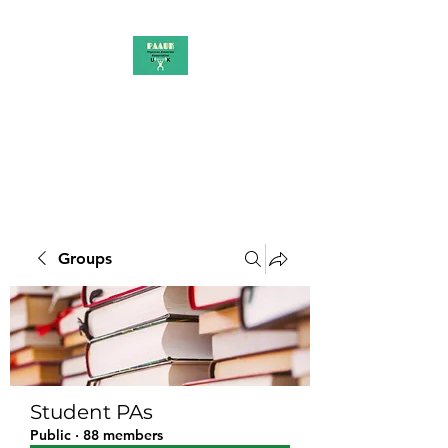
PAAUK
Stronger together
Groups
Student PAs
Public
·
88 members