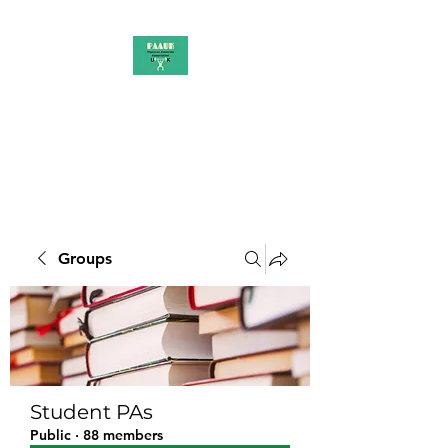
PAAUK
Stronger together
Groups
Student PAs
Public
·
88 members