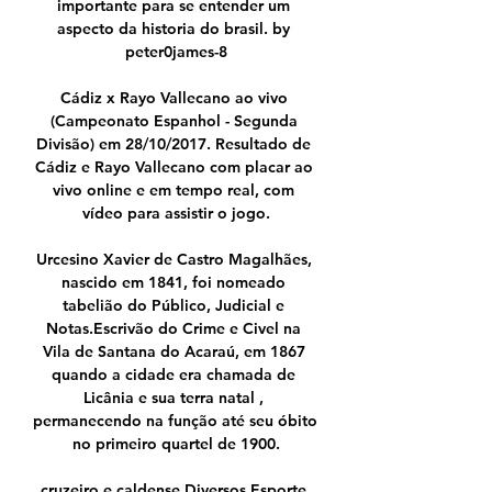
importante para se entender um 
aspecto da historia do brasil. by 
peter0james-8

Cádiz x Rayo Vallecano ao vivo 
(Campeonato Espanhol - Segunda 
Divisão) em 28/10/2017. Resultado de 
Cádiz e Rayo Vallecano com placar ao 
vivo online e em tempo real, com 
vídeo para assistir o jogo.

Urcesino Xavier de Castro Magalhães, 
nascido em 1841, foi nomeado 
tabelião do Público, Judicial e 
Notas.Escrivão do Crime e Civel na 
Vila de Santana do Acaraú, em 1867 
quando a cidade era chamada de 
Licânia e sua terra natal , 
permanecendo na função até seu óbito 
no primeiro quartel de 1900.

cruzeiro e caldense Diversos Esporte 