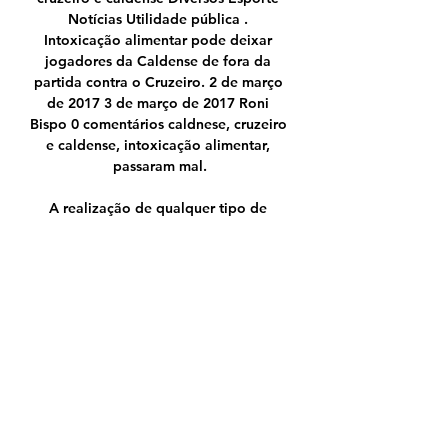
Notícias Utilidade pública . 
Intoxicação alimentar pode deixar 
jogadores da Caldense de fora da 
partida contra o Cruzeiro. 2 de março 
de 2017 3 de março de 2017 Roni 
Bispo 0 comentários caldnese, cruzeiro 
e caldense, intoxicação alimentar, 
passaram mal.

A realização de qualquer tipo de 
ensaio de explosividade requer a 
atuação de profissionais capacitados, 
para isso a Digisensor conta com um 
corpo de engenheiros, técnicos, 
projetistas e administradores com 
longa experiência no campo e diversos 
treinamentos no exterior, trabalhando 
com foco em qualidade e 
planejamento, assim executando as.

4. Joinville. Com 550 mil habitantes, 