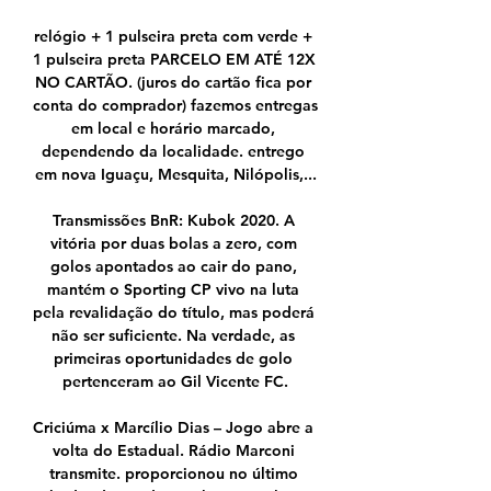
relógio + 1 pulseira preta com verde + 
1 pulseira preta PARCELO EM ATÉ 12X 
NO CARTÃO. (juros do cartão fica por 
conta do comprador) fazemos entregas 
em local e horário marcado, 
dependendo da localidade. entrego 
em nova Iguaçu, Mesquita, Nilópolis,...

Transmissões BnR: Kubok 2020. A 
vitória por duas bolas a zero, com 
golos apontados ao cair do pano, 
mantém o Sporting CP vivo na luta 
pela revalidação do título, mas poderá 
não ser suficiente. Na verdade, as 
primeiras oportunidades de golo 
pertenceram ao Gil Vicente FC.

Criciúma x Marcílio Dias – Jogo abre a 
volta do Estadual. Rádio Marconi 
transmite. proporcionou no último 