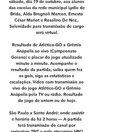
sábado, dia 19 de outubro, aos alunos 
das escolas da rede municipal Lydio de 
Brida, Alda Brognoli Marcon, Ernesto 
César Mariot e Rosalino De Nez,. 
Solenidade para transmissão de cargo 
será virtual.

Resultado de Atlético-GO x Grêmio 
Anápolis ao vivo (Campeonato 
Goiano) e placar do jogo atualizado 
minuto a minuto. Acompanhe o 
resultado da partida, saiba quem fez 
os gols, siga as estatísticas e 
escalações. Vídeo com transmissão ao 
vivo do jogo Atlético-GO x Grêmio 
Anápolis pela TV ou rádio. Resultado 
do jogo de ontem ou de hoje.

São Paulo x Santo André: onde assistir 
e horário da há 2 horas — A partida 
terá transmissão do canal por 
assinatura TNT e pelo streaming HBO 