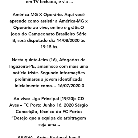
em TV fechada, e via ...

América-MG X Operário. Aqui você 
aprende como assistir a América-MG x 
Operário ao vivo, online e grátis.O 
jogo do Campeonato Brasileiro Série 
B, será disputado dia 14/08/2020 às 
19:15 hs.

Nesta quinta-feira (16), Afogados da 
Ingazeira-PE, amanhece com mais uma 
notícia triste. Segundo informações 
preliminares a jovem identificada 
inicialmente como… 16/07/2020 0

Ao vivo: Liga Principal [19/20]» CD 
Aves – FC Porto Junho 16, 2020 Sérgio 
Conceição, técnico do FC Porto: 
“Desejo que a equipa de arbitragem 
seja uma...

ARRIVA - Arriva Portugal tem 4 