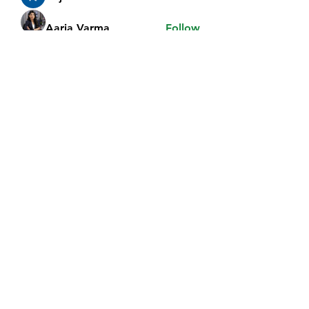
Aaria Varma
Follow
babygrow17
Follow
babygrow17
Егор Тарасенко
Follow
Nguyen Nguyen
Follow
See All Members (88)
PAAUK
Subscribe Form