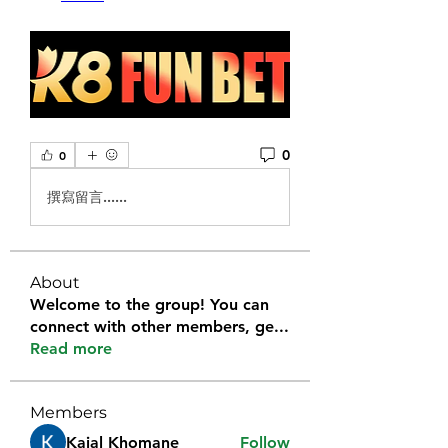
0
0
撰寫留言......
About
Welcome to the group! You can
connect with other members, ge
...
Read more
Members
Kajal Khomane
Follow