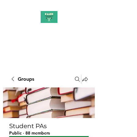
PAAUK
Stronger together
Groups
Student PAs
Public
·
88 members