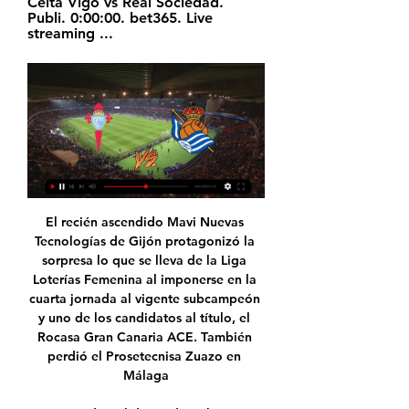
Celta Vigo vs Real Sociedad. 
Publi. 0:00:00. bet365. Live 
streaming ...
El recién ascendido Mavi Nuevas Tecnologías de Gijón protagonizó la sorpresa lo que se lleva de la Liga Loterías Femenina al imponerse en la cuarta jornada al vigente subcampeón y uno de los candidatos al título, el Rocasa Gran Canaria ACE. También perdió el Prosetecnisa Zuazo en Málaga

Lanzadigital diario digital con información de Ciudad Real, Castilla-La Mancha, Deportes, Puertollano, Valdepeñas, Alcázar de San Juan y Tomelloso

Obtén las estadísticas del partido Deportivo Pasto vs. Once Caldas Liga Águila 2019, Apertura. Obtén las estadísticas del partido Deportivo Pasto vs. Once Caldas Liga Águila 2019, Apertura. Ir a la navegación < > Menu ESPN. Resultados. Has llegado a la edición de Colombia.

Este miércoles 17 de octubre, la Selección Colombia de Voleibol en la rama femenina debutará contra su similar de Argentina, en el XXIV Sudamericano Femenino U20 Copa Herbalife, evento que otorgará dos cupos para el Mundial de la categoría que se disputará el próximo año.

Haz búsquedas en el mayor catálogo de libros completos del mundo. Mi colección. Editores Información Privacidad Términos Ayuda Información Privacidad Términos Ayuda

Ferro Carril Oeste vs Deportivo Merlo en VIVO. Compartir. La Nacional B que deseguro va a ser uno de los mas imporatantes importantes del dia, tiene jugadores muy buenos y con excelentes entrenadores, su fútbol levanta pasiones y agrupa multitudes en cada partido que juegan,.

PSM Diseño y Comunicación - 33690 Llanera - Ha calificado 5 según 4 opiniones "Gran profesional" Ir a.. Ya estamos en modo producción. Diseños personalizados. Calidad garantizada. Impresión textil directa. 21. 4. Ver todos.

Celta de Vigo resultados, partidos y estadísticas Cuando comience el partido, podrás seguir el Celta de Vigo vs Real Sociedad marcador en directo , los resultados en directo actualizados minuto a minuto y las ...

Transmisión de la candidiasis. Actualizado martes 14/04/2009 18:55 (CET) PREGUNTA.- Me gustaría saber si es posible que la candidiasis se transmita a través de la práctica del sexo oral. RESPUESTA.- La candidiasis es una infección producida por el 'sobrecrecimiento' del hongo candida albicans en las mucosas.

Medellin, Colombia, La Liga Postobon 2013-II. La decima tercera fecha de la Liga Postobon Finalizacion del Fútbol Profesional Colombiano, continua este Miércoles, 02 de octubre del 2013, con este partido en donde se desarrolla el Clásico paisa que enfrenta a Independiente Medellín que oficia de local y recibe a Atlético Nacional.

Millonarios recibe este sábado, en el juego válido por la fecha 11 de la Liga Águila, al líder Once Caldas, a partir de las 7:45 PM. en el estadio El Campín. El cuadro embajador, dirigido por el argentino Miguel Ángel Russo, buscará ante los pupilos de Hubert Bodhert, conseguir su primera

Canales de TV en América Central - Mire Online en su iPhone, iPad, iPod Touch, Android, Blackberry y otros teléfonos móviles de aplicaciones habilitadas. Póngase en contacto con nosotros vía el Contáctenos a continuación si usted está interesado en estas aplicaciones.

Este jueves 25 de abril de 2019 los Pericos de Puebla enfrentarán a los Tigres de Quintana Roo en el tercer juego de la serie en el estadio Beto Ávila a las 20:00 horas con el duelo probable entre los lanzadores Jorge Luis Castillo por los locales y Travis Banwart por los visitantes.. Guerreros de Oaxaca vs Piratas de Campeche LMB 2019.

Atlético de Madrid - Real Sociedad juegan este martes 1 de marzo a las 21 horas y en España se puede ver el partido en directo por Canal + Liga. Aquí puedes seguir la narración minuto a minuto en directo online del Atlético de Madrid - Real Sociedad: goles, mejores jugadas e incidencias

Envigado recibió en el estadio Polideportivo Sur, de Envigado, a Deportes Tolima, en juego que terminó con victoria 2-1 para los dirigidos por Eduardo Lara. Las acciones del partido, en su primera parte, nos dejaron un duelo parejo entre dos equipos que lograron neutralizar la propuesta ofensiva

Donde Ver Real Sociedad Hoy vs Celta de Vigo hace 1 día — ⚽ ¿Donde televisan la Real Sociedad hoy? El partido se podrá seguir en vivo y en directo en España por Movistar LaLiga TV (Para ...

Fariña esq. Tacuary, Asunción, Paraguay +595 21 440 578; info@todocostura.com.py; Lun. a Vie 08 a 17:45 hs. - Sáb. 08 a 12:15 hs. Inicio; Nosotros; Productos . Máquinas de coser. Inicio Catálogo de productos Repuestos RESISTENCIA STIROLUX RESISTENCIA SUPLEMENTARIA DE …

Promoción válida para la República Argentina para nuevas suscripciones a DIRECTV Oro HD que se efectúen con tarjetas de crédito NARANJA, del 01/11/19 al 30/11/2019 inclusive o hasta agotar el cupo de 1000 suscripciones, lo que ocurra primero.

Real Sociedad y Eibar protagonizan un duelo vasco en el que ambos equipos quieren sacar la cabeza de la zona media de la tabla. Aunque las opciones de Europa son complicadas para ambos, ambos se agarran a que este puede ser el partido que acabe por determinar su candidatura a …

Unión fue su próximo rival y los de Gorosito la pasaron mal en casa. El Tatengue se puso 2-0 y otra vez el Chino, con un potente derechazo, descontó y le dio vida a su equipo. En la revancha en el 15 de abril, Tigre recibió un baldazo de agua fría porque a los 4' Cuadra puso en ventaja al local.

Once Caldas vs Tolima en vivo 8 de septiembre Once Caldas vs Deportes Tolima en vivo.. Un partido clave para Tolima ya que si consigue la victoria sumaria 10 unidades e igualaría a los equipos de Pasto(9) y Nacional(8).

Los mejores VIDEOS DE TRAVESTIS, SHEMALE y TRANSEXUALES Disfruta de los mejores vídeos de porno XXX Gratis de calidad HD con Sexo TRANS. VENTE!

El cuadro ‘churre´ buscará hacer respetar su condición de local, mientras que Cultural Santa Rosa intentará sumar puntos como visitante. Los Caimanes vs. D. Coopsol (1:00 pm). Atlético Grau visita a Sport Loreto en el estadio Aliardo Soria de Pucallpa.

Rodo ya había dirigido a Deportivo Riestra, Argentino de Merlo, Dock Sud y Real Pilar, de la Primera D; y a Argentino de Merlo y Liniers, de la Pimera C. Chicago, club en el que debutó como futbolista, es su primera experiencia en la Primera Nacional.

A continuación se propone la predicción para el partido de fútbol Deportivo Alavés - Huesca, válido para la liga/copa Primera Division (Liga BBVA), jugado en el 11/11/2018 día. Mira las probabilidades de Primera Division (Liga BBVA). Vota por tus predicciones para ver lo que otros usuarios han votado.

El dia jueves 5 de mayo del 2016 (5/5/2016) en el Estadio Rogelio Livieres, jugaron River Plate (Asunción) y Deportivo Capiatá. El resultado final fue un empate con un marcador de 1 - 1, en un encuentro lleno de alternativas y oportunidades para ambos conjuntos, ambos equipos lucharon en el primer y segundo tiempo para llevarse el triunfo que.

Cortuluá vs América de Cali Justintv 23/06/2011 Ver en vivo de TV en Cortuluá vs América de Cali live tv online Justin tv en vivo de ESPN Gol TV TV1 esta noche en vivo. Ver en vivo de TV en Cortuluá vs América de Cali en vivo jugará el jueves, 23/06/2011 Inicio: 03:00 CET vivo 23/06/2011 Copa Colombia el Grupo E.

Científicos argentinos realizaron un descubrimiento mundial, clave para la soja 4 El mayor aporte histórico a la economía y otros récords del maíz en Córdoba 5 La piedra destrozó lotes de trigo en el centro de Córdoba. Agricultura Fertilizantes: el Senasa permitirá registrar compost elaborados con residuos urbanos.

Será a las 12.00 horas en el Cabildo con entrada libre y gratuita. Participarán Augusto Monk, María Elía y alumnos de la Escuela Municipal Yamahiria Árabe Libia, adelantando la Cantata que se realizará en octubre. Este miércoles en la #FLC2018 habrá un homenaje a Sebastián Monk junto al …

Toda la información del partido Def. Unidos vs Dep. Armenio en vivo de Primera C (11 Noviembre 2017): Resumen, Estadísticas, Alineación y Resultados - Besoccer. Don't miss the most important football matches while navigating as usual through the pages of your choice.

️ Celta Vigo vs Real Sociedad - en vivo ver partido online Celta Vigo vs Real Sociedad en vivo online, en directo y predicciones y Head to Head. Celta Vigo vs Real Sociedad. Publi.

Ciudad de México (lmb.com.mx) 7 de octubre.- El Comité de Selecciones Nacionales de Beisbol, integrado por la Federación Mexicana de Beisbol (Femebe), la Oficina de Presidencia para la Promoción y Desarrollo del Beisbol (PROBEIS), la Liga Mexicana de Beisbol (LMB) y la Liga Mexicana del Pacífico (LMP) anuncian el roster de México que.

Real Sociedad: marcadores en directo, resultados y partidos LaLiga EA Sports. Celta de Vigo. Real Sociedad. 20.01. 12:00. ESPAÑACopa del Rey. Celta de Vigo. Real Sociedad. 23.01. 12:30. ESPAÑALaLiga EA Sports. Real ...

Celta-Real Sociedad: En vivo y en directo online | LaLiga 16 oct 2022 — RESUMEN DEL PARTIDO. La Real Sociedad encadenó su séptima victoria consecutiva entre Liga y Europa League tras derrotar al Celta de Vigo, ...

Unay Emery aterrizó el pasado año en Londres con el difícil objetivo de suplir a Wenger y una firme premisa, volver a hacer del Arsenal ese conjunto temible por sus rivales y pelear por títulos. En la 18/19, los 'gunners' no llegaron a alcanzar en su plenitud la preciada regularidad en el

Los Pumas de la UNAM reciben a los Monarcas Morelia en la jornada 09 del Torneo Clausura 2015 (Liga Bancomer MX). Este partido lo podrán ver en vivo el domingo 08 de marzo a las 12 del mediodía Hora del Centro de México.

Sporting Cristal defenderá su condición de líder del Torneo Apertura de la Liga 1 frente a César Vallejo en tanto Alianza Lima tendrá como rival en la Fecha 5 a Deportivo Municipal. Los partidos serán transmitidos e n vivo por Gol Perú canal 714 HD de Movistar TV y online a través de la plataforma digital de Crónica Viva ( www.cronicaviva.com.pe ) donde los usuarios podrán seguir las.

ElitegolTvrenace para poder seguir en directo los partidos de fútbol, baloncesto y otros deportes. Fuerza Amarilla vs Delfín SC en Vivo este