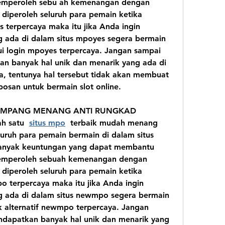
emperoleh sebu ah kemenangan dengan 
diperoleh seluruh para pemain ketika 
 terpercaya maka itu jika Anda ingin 
 ada di dalam situs mpoyes segera bermain 
ui login mpoyes terpercaya. Jangan sampai 
n banyak hal unik dan menarik yang ada di 
a, tentunya hal tersebut tidak akan membuat 
bosan untuk bermain slot online.
GAMPANG MENANG ANTI RUNGKAD
h satu  
situs mpo
  terbaik mudah menang 
luruh para pemain bermain di dalam situs 
nyak keuntungan yang dapat membantu 
memperoleh sebuah kemenangan dengan 
diperoleh seluruh para pemain ketika 
 terpercaya maka itu jika Anda ingin 
 ada di dalam situs newmpo segera bermain 
k alternatif newmpo terpercaya. Jangan 
dapatkan banyak hal unik dan menarik yang 