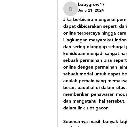
babygrow17
June 21, 2024
babygrow17
Jika berbicara mengenai perma
dapat dibicarakan seperti dari
online terpercaya hingga car
Lingkungan masyarakat Indon
dan sering dianggap sebagai
kehidupan menjadi sangat hanc
sebuah permainan bisa sepert
online dengan permainan lain
sebuah modal untuk dapat be
adalah pemain yang memaksak
besar, padahal di dalam situs 
memberikan penawaran modal 
dan mengetahui hal tersebut,
dalam link slot gacor.
Sebenarnya masih banyak lagi 