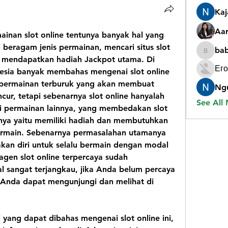
Ka
Aar
inan slot online tentunya banyak hal yang 
 beragam jenis permainan, mencari situs slot 
ba
babygr
a mendapatkan hadiah Jackpot utama. Di 
Его
esia banyak membahas mengenai slot online 
 permainan terburuk yang akan membuat 
Ng
ur, tetapi sebenarnya slot online hanyalah 
See All
i permainan lainnya, yang membedakan slot 
nya yaitu memiliki hadiah dan membutuhkan 
rmain. Sebenarnya permasalahan utamanya 
an diri untuk selalu bermain dengan modal 
agen slot online terpercaya sudah 
sangat terjangkau, jika Anda belum percaya 
 Anda dapat mengunjungi dan melihat di 
yang dapat dibahas mengenai slot online ini, 