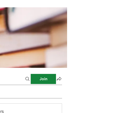
Join
rs