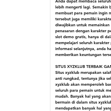
Anda dapat membaca seluruh in
lebih mengerti lagi. Semakin
membuat para pemain ingin m
tersebut juga memiliki karakt
diwajibkan untuk memainkan p
penasaran dengan karakter pe
slot demo gratis, hanya di dal
mempelajari seluruh karakter 
informasi selanjutnya, anda h
memberikan keuntungan terse
SITUS XYZKLUB TERBAIK 
Situs xyzklub merupakan salah
anti rungkad, tentunya jika se
xyzklub akan memperoleh ba
seluruh para pemain untuk 
mudah. Banyak hal yang akan 
bermain di dalam situs xyzklu
mendapatkan banyak hal yang 