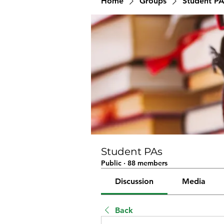
Home
Groups
Student PA
Student PAs
Public
·
88 members
Discussion
Media
Back