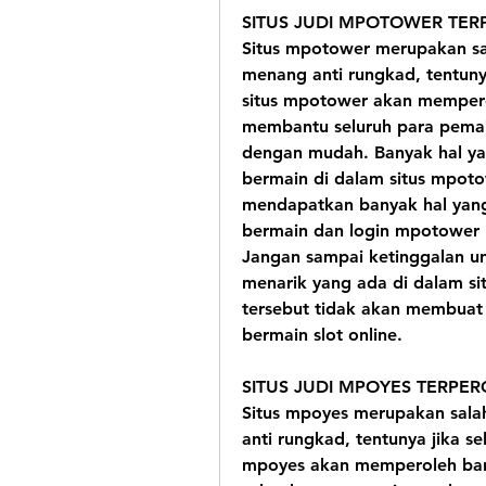
SITUS JUDI MPOTOWER TER
Situs mpotower merupakan sala
menang anti rungkad, tentuny
situs mpotower akan mempero
membantu seluruh para pema
dengan mudah. Banyak hal yan
bermain di dalam situs mpotow
mendapatkan banyak hal yang
bermain dan login mpotower m
Jangan sampai ketinggalan u
menarik yang ada di dalam sit
tersebut tidak akan membuat 
bermain slot online.
SITUS JUDI MPOYES TERPE
Situs mpoyes merupakan salah
anti rungkad, tentunya jika se
mpoyes akan memperoleh ban