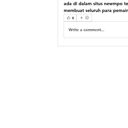
ada di dalam situs newmpo ter
membuat seluruh para pemain 
0
Write a comment...