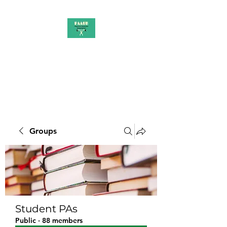
PAAUK
Stronger together
Groups
Student PAs
Public
·
88 members