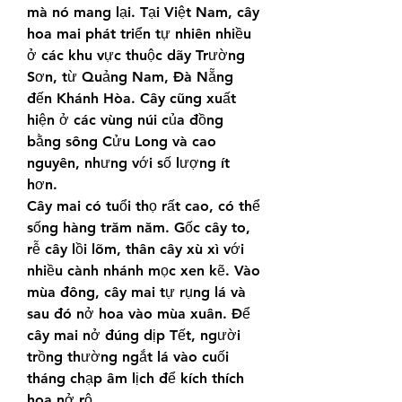
mà nó mang lại. Tại Việt Nam, cây 
hoa mai phát triển tự nhiên nhiều 
ở các khu vực thuộc dãy Trường 
Sơn, từ Quảng Nam, Đà Nẵng 
đến Khánh Hòa. Cây cũng xuất 
hiện ở các vùng núi của đồng 
bằng sông Cửu Long và cao 
nguyên, nhưng với số lượng ít 
hơn.
Cây mai có tuổi thọ rất cao, có thể 
sống hàng trăm năm. Gốc cây to, 
rễ cây lồi lõm, thân cây xù xì với 
nhiều cành nhánh mọc xen kẽ. Vào 
mùa đông, cây mai tự rụng lá và 
sau đó nở hoa vào mùa xuân. Để 
cây mai nở đúng dịp Tết, người 
trồng thường ngắt lá vào cuối 
tháng chạp âm lịch để kích thích 
hoa nở rộ.