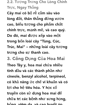
2.2. Tượng Trưng Cho Lòng Chính 
Trực, Ngay Thẳng
Cây mai có bộ rễ cắm sâu vào 
lòng đất, thân thẳng đứng vươn 
cao, biểu tượng cho phẩm chất 
chính trực, mạnh mẽ, và cao quý. 
Do đó, mai được xếp vào một 
trong bốn loài cây “Tùng, Cúc, 
Trúc, Mai” – những loài cây tượng 
trưng cho sự thanh cao.
3. Công Dụng Của Hoa Mai
Theo Tây y, hoa mai chứa nhiều 
tinh dầu và các thành phần như 
cineole, benzyl alcohol, terpineol, 
có khả năng ức chế vi khuẩn và có 
lợi cho hệ tiêu hóa. Y học cổ 
truyền còn sử dụng hoa mai để 
chữa trị các bệnh như sưng họng, 
bỏng, viêm da, và cao huyết áp. 