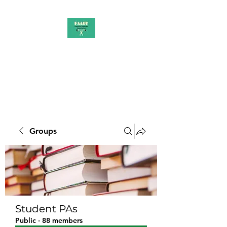
PAAUK
Stronger together
Groups
Student PAs
Public
·
88 members