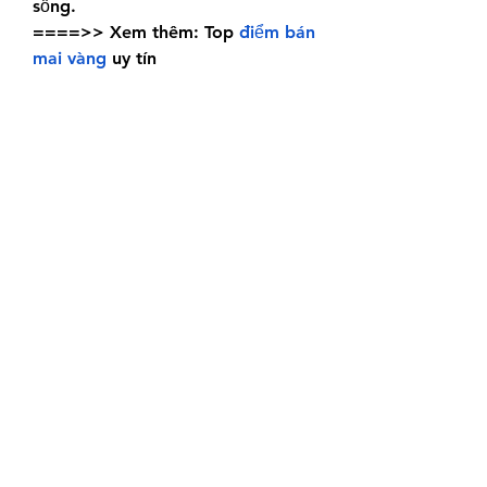
sống.
====>> Xem thêm: Top 
điểm bán 
mai vàng
 uy tín
Kết Luận
Hoa mai không chỉ mang ý nghĩa 
đặc biệt trong phong thủy, mà 
còn có giá trị chữa bệnh và làm 
đẹp không gian sống. Khi mùa 
xuân đến, hoa mai vàng nở rực rỡ 
báo hiệu sự khởi đầu mới, mang 
đến may mắn và thịnh vượng. 
Qua bài viết này, hy vọng bạn đã 
hiểu thêm về ý nghĩa cũng như giá 
trị đặc biệt của loài hoa truyền 
thống này.
Liên Hệ ngay cho chúng tôi theo 
thông tin dưới đây:
Điện thoại/Zalo: 0905 888 999 – 