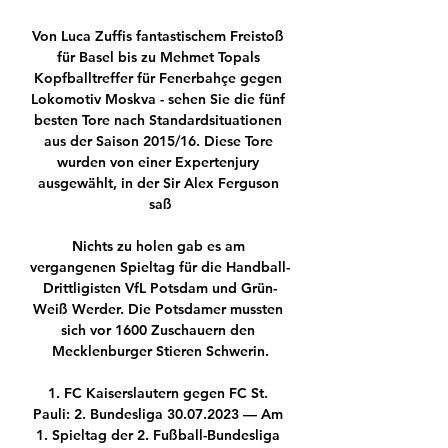
Von Luca Zuffis fantastischem Freistoß 
für Basel bis zu Mehmet Topals 
Kopfballtreffer für Fenerbahçe gegen 
Lokomotiv Moskva - sehen Sie die fünf 
besten Tore nach Standardsituationen 
aus der Saison 2015/16. Diese Tore 
wurden von einer Expertenjury 
ausgewählt, in der Sir Alex Ferguson 
saß

Nichts zu holen gab es am 
vergangenen Spieltag für die Handball-
Drittligisten VfL Potsdam und Grün-
Weiß Werder. Die Potsdamer mussten 
sich vor 1600 Zuschauern den 
Mecklenburger Stieren Schwerin.

1. FC Kaiserslautern gegen FC St. 
Pauli: 2. Bundesliga 30.07.2023 — Am 
1. Spieltag der 2. Fußball-Bundesliga 