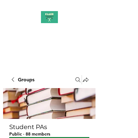
PAAUK
Stronger together
Groups
Student PAs
Public
·
88 members