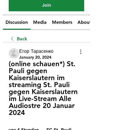
Join
Discussion
Media
Members
About
Back
Егор Тарасенко
January 20, 2024
(online schauen*) St. 
Pauli gegen 
Kaiserslautern im 
streaming St. Pauli 
gegen Kaiserslautern 
im Live-Stream Alle 
Audiostre 20 Januar 
2024
vor 4 Stunden — FC St. Pauli 