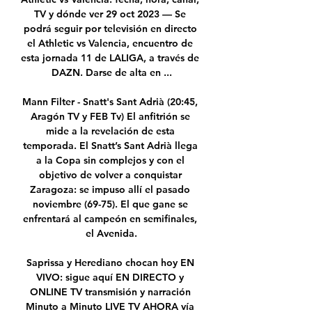
TV y dónde ver 29 oct 2023 — Se 
podrá seguir por televisión en directo 
el Athletic vs Valencia, encuentro de 
esta jornada 11 de LALIGA, a través de 
DAZN. Darse de alta en ...

Mann Filter - Snatt's Sant Adrià (20:45, 
Aragón TV y FEB Tv) El anfitrión se 
mide a la revelación de esta 
temporada. El Snatt’s Sant Adrià llega 
a la Copa sin complejos y con el 
objetivo de volver a conquistar 
Zaragoza: se impuso allí el pasado 
noviembre (69-75). El que gane se 
enfrentará al campeón en semifinales, 
el Avenida.

Saprissa y Herediano chocan hoy EN 
VIVO: sigue aquí EN DIRECTO y 
ONLINE TV transmisión y narración 
Minuto a Minuto LIVE TV AHORA vía 