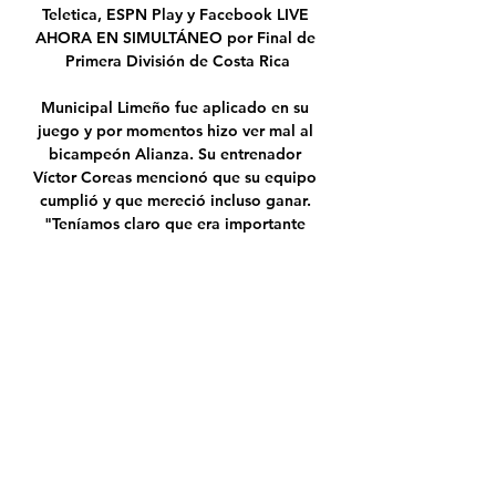
Teletica, ESPN Play y Facebook LIVE 
AHORA EN SIMULTÁNEO por Final de 
Primera División de Costa Rica

Municipal Limeño fue aplicado en su 
juego y por momentos hizo ver mal al 
bicampeón Alianza. Su entrenador 
Víctor Coreas mencionó que su equipo 
cumplió y que mereció incluso ganar. 
"Teníamos claro que era importante 
buscar un triunfo, lo buscamos y ya …

Festejos del 25 de Agosto El miércoles 
27 de agosto en el Salón de Actos del 
Colegio se conmemoró la fiesta 
tradicional de la Declaratoria de la 
Independencia. Los alumnos de 
Primaria intervinieron con 
representaciones vinculadas a la fecha.

Valencia CF-Athletic Club en vivo en 