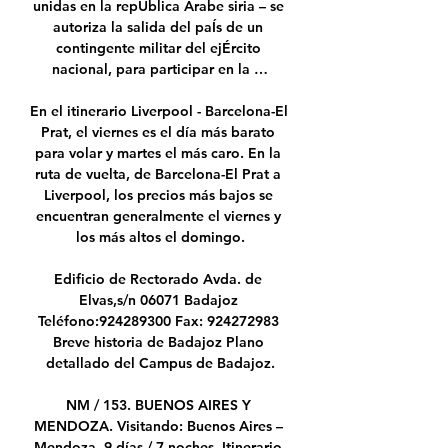
unidas en la repÚblica Árabe siria – se 
autoriza la salida del paÍs de un 
contingente militar del ejÉrcito 
nacional, para participar en la …

En el itinerario Liverpool - Barcelona-El 
Prat, el viernes es el día más barato 
para volar y martes el más caro. En la 
ruta de vuelta, de Barcelona-El Prat a 
Liverpool, los precios más bajos se 
encuentran generalmente el viernes y 
los más altos el domingo.

Edificio de Rectorado Avda. de 
Elvas,s/n 06071 Badajoz 
Teléfono:924289300 Fax: 924272983 
Breve historia de Badajoz Plano 
detallado del Campus de Badajoz.

NM / 153. BUENOS AIRES Y 
MENDOZA. Visitando: Buenos Aires – 
Mendoza. 9 días / 7 noches. Itinerario 