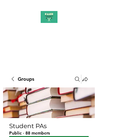
PAAUK
Stronger together
Groups
Student PAs
Public
·
88 members