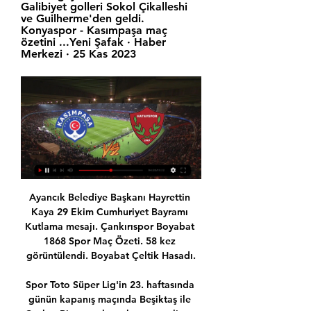
Galibiyet golleri Sokol Çikalleshi 
ve Guilherme'den geldi. 
Konyaspor - Kasımpaşa maç 
özetini ...Yeni Şafak · Haber 
Merkezi · 25 Kas 2023
Ayancık Belediye Başkanı Hayrettin Kaya 29 Ekim Cumhuriyet Bayramı Kutlama mesajı. Çankırıspor Boyabat 1868 Spor Maç Özeti. 58 kez görüntülendi. Boyabat Çeltik Hasadı.

Spor Toto Süper Lig'in 23. haftasında günün kapanış maçında Beşiktaş ile Çaykur Rizespor karşı karşıya geliyor. Mücadele her iki takım için de büyük önem taşıyor. Haber, haberler, güncel haberler, atama haberleri, son haberler, a24.com.tr'de. Beşiktaş 1-0 Çaykur Rizespor canlı maç linki türkçe spiker.

>Spor Toto Süper Lig‘de 14. haftanın en zorlu mücadelesinde ezeli rakipler Galatasaray ile Beşiktaş karşı karşıya geldi. Ali Sami Yen Stadı‘nda son derbisini oynayan Galatasaray, Beşiktaş’a 2-1 mağlup olarak taraftarına ağır bir üzüntü daha yaşattı. Beşiktaş ise ezeli rakibini hem böylesine önemli bir maçta yenmenin, hem de bir nevi şampiyonluk mücadelesine.

A. Hatayspor Kasımpaşa (1-0) | Maç özeti | #beinsports YouTube YouTube 0:56 YouTube MAÇ ÖZETLERİ TÜRKİYE 6 Şub 2023 6 Şub 2023

İsviçre U18 - Norveç U18 takılmadan ve donmadan basketbol maçı burada.. İsviçre U18 – Norveç U18 maçını canlı izle 04 ağustos 2019 justin tv canlı maç izle: 4 Ağustos 2019 Saat : 1:48. Kanada maçını canlı izle 09 eylül 2019; Türkiye – Yeni Zelanda maçını canlı izle 09 eylül 2019; Clan Juvenil.

ÖZET | A. Hatayspor 1-1 Kasımpaşa 15 Ağu 2021 — ÖZET | A. Hatayspor 1-1 Kasımpaşa Spor Toto Süper Lig'in ilk haftasında karşılaşan Atakaş Hatayspor ile Kasımpaşa, sahadan 1-1 beraberlikle ...

29 Ağustos 2019 tarihinde Rubin - Sokol Krasnoyarsk maçını alternatif kanal seçeneklerimiz ile sitemizden canlı izleyebilirsiniz. Maç başladıktan sonra alternatif kanalların aktif olması veya mevcut yayınlarda donma, kopma vs. herhangi bir durumunda aşağıdaki linke …

Anagold 24 Erzincanspor - Bagcilarspor maçı 2. Yarı canlı yayın. Robinson Chirinos Spent 10 Years In Minors, Now Hitting HRs In World Series!

Boluspor, Ziraat Türkiye Kupası 4.turunda deplasmanda Şile Yıldızspor ile karşı karşıya geldi. Kırmızı beyazlılar maçın ilk yarısını 5–2 önde kapattığı mücadele Şile Yıldızspor’u 5–2 mağlup ederek Ziraat Türkiye Kupasında bir üst tura yükseldi. Kırmızı beyazlıların gollerini Burak, Batuhan (3) ve Umut kaydetti.

Etiketler: bedava lig tv izle, Gençlerbirliği, ligtv izle, maçın geniş özeti, maçın özeti.maçın, sivasspor maçın gooleri Gaziantepspor -- Fenerbahçe Gaziantepspor -Fenerbahçe 9hafta maçı burda

Switzerland U19 Poland U19 canlı maçı skor (ve video çevrimiçi canlı izle yayın) başlıyor 2.4.2016. te 13:00 saat UTC U19 European Championship, Qualification, Women, International.

Basketbol maç detayı sayfasında Pro A içinde oynanan Artland Dragons – Paderborn Baskets maçına ait tarih, spor salonu, TV yayıncısı, hafta, canlı skor, maç sonucu, çeyrek sonuçları ve ilk yarı sonucu bilgilerine ulaşabilirsiniz.

Bu skorla Galatasaray puanını 48'e çıkararak 2. sıradaki yerini korurken maç fazlasıyla da lider Fenerbahçe ile arasındaki puan farkını 3'e indirdi. Konuk Akhisar Belediyespor ise 35 puanla ve maç fazlasıyla 6. sıraya indi.

Kasımpaşa - Atakaş Hatayspor Maç Özeti (Video) Salih vurdu, Ali Şaşal çıkardı. 41'. Jackson Muleka. 45'. N'Koudou karşı karşıya atamadı. 53'. Demir Grup Sivasspor tehlikeli geldi.

Fenerbahçe 6-0 Adanaspor (MAÇ ÖZETİ) - Türkiye Kupası 2 gün önce — Kasımpaşa 0:1MS Bandırmaspor · 16 Ocak 2024, Salı. Atakaş Hatayspor 5:1MS Sakaryaspor · 16 ...

Ankaragücü Fenerbahçe yayını olarak 19:00 'de bu akşam maç lig TV'de canlı. Fenerbahçe Ankaragücü maçı, iki takım bu maçın gol ile mutlak doğrultusunda kazanmak zorunda. Burada bir canlı yayın, ve Fenerbahçe Ankaragücü ile maç detayları burada. Çok sıkı bir maç Bu.

Spor Toto 3.Lig 1.grup 2.hafta mücadelesinde pilot takımımız Yeşil Bursa, Ankara Adliyespor ile Bursa Atatürk Stadyumu'nda karşı karşıya geldi.

Beşiktaş 1-3 Kasımpaşa Maç Özeti Kasımpaşa KPAŞA Videolar Beşiktaş 1-3 Kasımpaşa Maç Özeti |,Kasımpaşa 2-2 Çaykur Rizespor Maç Özeti |,Bitexen Antalyaspor 0-0 Kasımpaşa Maç Özeti | ...

Beşiktaş - İstanbul Başakşehir maçını Taraftarium24 İzle deplasman ekibi taraftar baskısına rağmen sahadan galiple ayrılabilecek mi? Yoksa sahada dostluk kazanacak iki takımda 1 er puan mı alacak? Bu zevkli mücadele sizleri bekliyor. Canlı maç izle Bazı yayınlarda Maç …

Malatya olay...: Malatyaspor'u yediler...Demek ki doymadılar... 13:37 - Malatya Yeşilyurt belediyespor U19 takımı gol olup yağdı; 4’de 4 yaptı.

Denizlispor - Samsunspor maçını canlı izle, hd maç izle ANASAYFA Avrupa'da En çok Oynanan Maçlar İddaa'da En çok Oynanan Maçlar Tutturma İhtimali Olan Maçlar İddaa Value Maçlar Oranı Değişen Maçlar Oranı Düşen Maçlar Banko Tahminler Bilgisayar Tahminleri …

Sport TV 1 HD canlı izle, Sport TV 1 HD donmadan izle,. 18:20 BC Žalgiris - BC Prienai. 18:25 Ittihad FC - Abha. 18:30 FC Botoșani - FC Astra Giurgiu.. 17:00 Omonia BC - Apollon Limassol BC. 17:00 Team Fourth Quarter - Hogsbo. 17:00 Horsens Basketball Club - Kopenhag.

FC Wohlen (İsviçre) istatisikleri - Detaylı istatistikleri, fikstürleri, oyuncu & takım ratingleri, takım kadrosu, en iyi oyuncuları, saha dizilişi, golleri, asistleri, cizelgeler, tablolar ve haberleri gozden gecirin.

Türkiye ve Kosova takımları arasındaki maçlar nasıl sonuçlandı, hangi takım daha fazla kazandı? Türkiye ve Kosova takımları arasındaki tüm karşılaştırmaları …

BtcTurk Yeni Malatyaspor, Süper Lig'in 10. haftasında 3 Kasım Pazar günü deplasmanda Kasımpaşa ile yapacağı maçın hazırlıklarını sürdürdü.. Orduzu Pınarbaşı Tesisleri'nde teknik direktör Sergen Yalçın yönetiminde gerçekleştirilen antrenmanın basına açık bölümünde futbolcular, ısınma hareketlerinin ardından fiziksel çalışmalar yaptı.

EİNTRACHT FRANKFURT APOLLON LİMASSOL CANLI İZLE. 5 Ekim 2018 Posted in by Omer Kaya • Yorum yapılmamış. EİNTRACHT FRANKFURT APOLLON LİMASSOL CANLI İZLE. Rate this post . Yorum yapın Cancel Reply. Yorumunuz: Name (required) Email (will not be published) (required) Website.

Spor Toto Süper Lig 33. Hafta maçında MKE Ankaragücü Demir Grup Sivasspor konuk etti. MKE Ankaragücü ve Demir Grup Sivasspor 3-1 sonuç ile sahadan ayrıldı. MKE Ankaragücü golleri Hadi Sacko, Tyler Boyd, Hector Canteros, Demir Grup Sivasspor golü David Braz, İşte MKE Ankaragücü Demir Grup Sivasspor maçının geniş özeti golleri

Atakaş Hatayspor 1 - 0 Kasımpaşa Maçın Geniş Özeti ve Golleri 3:13Tam ekran izle. Atakaş Hatayspor 1 - 0 Kasımpaşa Maçın Geniş Özeti ve Golleri. Türkiye ve Avrupa Ligleri Maç Özetleri. Takip et. Favori FavoriDailymotion · Türkiye ve Avrupa Ligleri Maç Özetleri · 30 Eyl 2020

hdjustintv, canlı maç izle ve canlı spor yayınlarını reklamsız izleyebileceğiniz yayın platformudur. Justin TV. CANLI MAÇ İZLE. BEIN SPORT İZLE. İletişim. Fenerbahçe – Antalyaspor (beIN SPORTS HD 1) Chati Kapat.. SD Gazisehir Gaziantep - TurgutluSpor.

Hollanda ile diplomatik kriz, gözleri ticari ilişkilere çevirdi. 2 bin 711 Hollandalı şirketin Türkiye'de 22 milyar dolarlık yatırımı bulunuyor. 2 ülke arasındaki ticaret hacmi ise 6.6.

Hırvatistan - Türkiye | FIFA 2018 Dünya Kupası Elemeleri İ Grubu 1. Maçı Hangi Kanalda?. Hırvatistan - Türkiye maçı 5 Eylül 2016 Pazartesi akşamı saat 21.45'te canlı yayınla tv8'de! Türkiye A Milli Futbol Takımımızın Hırvatistan ile oynayacağı FIFA 2018 Dünya Kupası Elemeleri 1. maçı …

Eintracht Frankfurt - Wolfsburg maçı! Bundesliga'nın 32. haftasında Wolfsburg, deplasmanda Eintracht Frankfurt ile karşı karşıya geldi. 90 dakika sonunda Wolfsburg, rakibini 2-0 mağlup.

İster çocuğunuzun futbol maçı ister araba yarışı olsun, hareketi çekebilirsiniz. Aralıksız kamera çekimleri yapmak istediğinizde Otomatik sahnesini kullanın. Giriş ekranında, Kamera uygulamasını açmak için kamera simgesine dokunun.

Lig 3. Grup 30. hafta maçında Serik Belediyespor, Muğlaspor ile karşılaştı. maç 3-1 sona erdi. Serik Belediyespor ve Muğlaspor taraftarlar maç sonucu'nu, puan durumunu ve maçın özeti'ni merak ediyor. Maç özeti Puan durumu ve maç sonucu haberimizde.

Elazığspor Giresunspor Maçını canlı izlemek için webspormacizle724.com adresimizi takip edin. Elazığspor Giresunspor karşılaşmasın geniş özeti, istatistikleri, maç özeti facebook ve Elazığspor Giresunspor canlı kaçak izle sayfamızda yer alıyor. Elazığspor - Giresunspor Maçı Canlı İzle

Kawran bazar progoti Shnagha - Mohakhali ekadash arasında 05.10.2019 tarihinde oynanacak olan football maçını izlemek için maç saati 10:14'da Piabet TV - Canlı Maç İzle - Lig Tv İzle'den izleyebilirsiniz.

Yeni Malatyaspor Göztepe SK canlı skor, video yayını ve H2H … Yeni Malatyaspor Göztepe SK canlı maçı skor (ve video çevrimiçi canlı izle yayın*) 19.1.2019. tarihte …

misli tv canlı yayını bundesliga'yı canlı izle oyunun parçası ol canlı bahis oyna. fenerbahçe ve çaykur rizespor'u , çaykur rizespor'un yeni stadının açılışında karşı karşıya getirecek mücadele. özer yetişmez belki de mehmet topuz,abdulkadir gibi oyuncuları görme. 8 mart 2009 kayserispor fenerbahçe ma.

Spor Toto Süper Lig 26. Hafta maçında Mersin İdman Yurdu Mersin Arena stadında Gaziantepspor'u konuk etti. Mersin ve Gaziantep 0-0 skor ile berabere kaldı. İşte Mersin Gaziantep maçının geniş özeti…

Grace Piper - Sonay Kartal arasında 17.09.2019 tarihinde oynanacak olan tennis maçını izlemek için maç saati 15:00'da BetExper TV | Canlı Maç İzle, Justin TV, Bein Sports, Tivibu Spor'den izleyebilirsiniz.

İzlemachd, canlı maç izle ve canlı spor yayınlarını reklamsız izleyebileceğiniz yayın platformudur.. HD Denizlispor – Sivasspor (beIN SPORTS HD 1) ( 03.11.2019)

İstanbulspor - Atakaş Hatayspor Maç Özeti (Video) 2 gün önce — ÖZETİ İZLE. -. share-button. Paylaş. Facebook · twitter Kasımpaşa. 0. 0'. İlk 11'ler. 64'. Sokol Çikalleshi. 66 ...

Tofaş ve İTÜ bu hafta hangi maçlara çıkacaklar. Oynayacakları bütün maçların TV yayın bilgilerine, ayrıca diğer Basketbol Süper Ligi maçlarının bilgilerine ve Tivibu Spor 2 yayın akışına sitemizden ulaşabilirsiniz

Kosova sorunu başından beri Türk diplomasisini zorlayan bir nitelik taşır. Kürt sorunuyla benzerlikler kurulması Türkiye'yi dikkatli davranmaya yöneltti. Türkiye uluslararası toplum