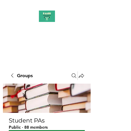
PAAUK
Stronger together
Groups
Student PAs
Public
·
88 members