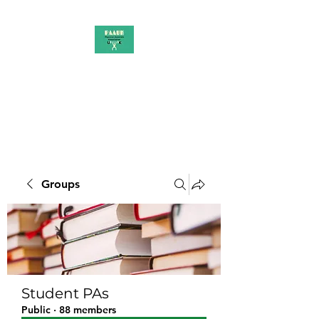
PAAUK
Stronger together
Groups
Student PAs
Public
·
88 members