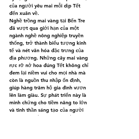
của người yêu mai mỗi dịp Tết 
đến xuân về.
Nghề trồng mai vàng tại Bến Tre 
đã vượt qua giới hạn của một 
ngành nghề nông nghiệp truyền 
thống, trở thành biểu tượng kinh 
tế và nét văn hóa đặc trưng của 
địa phương. Những cây mai vàng 
rực rỡ nở hoa đúng Tết không chỉ 
đem lại niềm vui cho mọi nhà mà 
còn là nguồn thu nhập ổn định, 
giúp hàng trăm hộ gia đình vươn 
lên làm giàu. Sự phát triển này là 
minh chứng cho tiềm năng to lớn 
và tinh thần sáng tạo của người 
nông dân Bến Tre, góp phần làm 
đẹp thêm văn hóa Tết Việt. Các 
bạn có thể tham khảo thêm về 