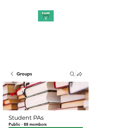
PAAUK
Stronger together
Groups
Student PAs
Public
·
88 members