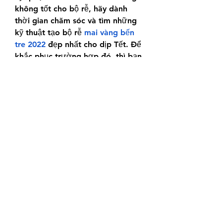
không tốt cho bộ rễ, hãy dành 
thời gian chăm sóc và tìm những 
kỹ thuật tạo bộ rễ 
mai vàng bến 
tre 2022
 đẹp nhất cho dịp Tết. Để 
khắc phục trường hợp đó, thì bạn 
có thể đục nhiều lỗ thoát nước để 
tránh tình trạng ngập úng. Bên 
cạnh đó, hộ trồng mai cũng nên 
phòng bệnh sâu hại tấn công cho 
bộ rễ được tốt nhé!
Liên Hệ ngay cho chúng tôi theo 
thông tin dưới đây:
Điện thoại/Zalo: 0905 888 999 – 
0799 888 999 – 0888777777
Email: 
Vuonmaihoanglong@gmail.com
Facebook: Vườn mai Hoàng Long