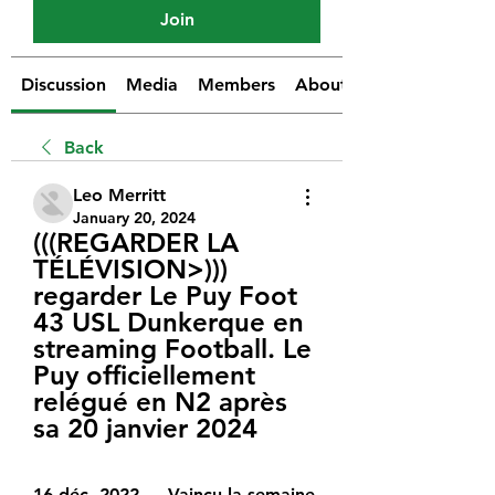
Join
Discussion
Media
Members
About
Back
Leo Merritt
January 20, 2024
(((REGARDER LA 
TÉLÉVISION>))) 
regarder Le Puy Foot 
43 USL Dunkerque en 
streaming Football. Le 
Puy officiellement 
relégué en N2 après 
sa 20 janvier 2024
16 déc. 2022 — Vaincu la semaine 