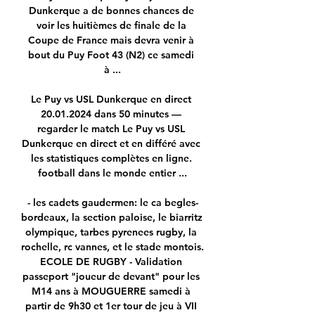
Dunkerque a de bonnes chances de 
voir les huitièmes de finale de la 
Coupe de France mais devra venir à 
bout du Puy Foot 43 (N2) ce samedi 
à ...

Le Puy vs USL Dunkerque en direct 
20.01.2024 dans 50 minutes — 
regarder le match Le Puy vs USL 
Dunkerque en direct et en différé avec 
les statistiques complètes en ligne. 
football dans le monde entier ...

- les cadets gaudermen: le ca begles-
bordeaux, la section paloise, le biarritz 
olympique, tarbes pyrenees rugby, la 
rochelle, rc vannes, et le stade montois. 
ECOLE DE RUGBY - Validation 
passeport "joueur de devant" pour les 
M14 ans à MOUGUERRE samedi à 
partir de 9h30 et 1er tour de jeu à VII 