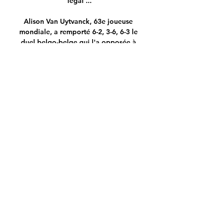
légal ...

Alison Van Uytvanck, 63e joueuse 
mondiale, a remporté 6-2, 3-6, 6-3 le 
duel belgo-belge qui l'a opposée à 
Kirsten Flipkens (WTA 114) jeudi au 
deuxième tour du tournoi de tennis 
WTA International d'Hiroshima. La 
rencontre a duré 1 heure et 56 minutes. 
Van Uytvanck rejoint ainsi les quarts de 
…

Découvrez notre sélection enfant de 
chaussures fille et garçon de grandes 
marques. En tant que spécialiste de 
longue date des petits pieds, JEF 
Chaussures met un point d'honneur à 
proposer à l'achat une grande variété 
de modèles pour juniors.

Maître FAIVRE Christine à AUCH 
CEDEX. Maître FAURE Elisabeth à 