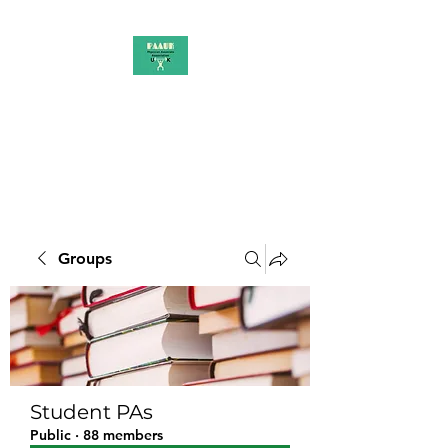
PAAUK
Stronger together
Groups
Student PAs
Public
·
88 members