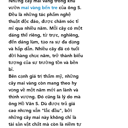
Những cây mai vàng trong khu 
vườn 
mai vàng bến tre
 của ông S. 
Đều là những tác phẩm nghệ 
thuật độc đáo, được chăm sóc tỉ 
mỉ qua nhiều năm. Mỗi cây có một 
dáng thế riêng, từ trực, nghiêng, 
đến dáng lùm, tạo ra sự đa dạng 
và hấp dẫn. Nhiều cây đã có tuổi 
đời hàng chục năm, trở thành biểu 
tượng của sự trường tồn và bền 
bỉ.
Bên cạnh giá trị thẩm mỹ, những 
cây mai vàng còn mang theo hy 
vọng về một năm mới an lành và 
thịnh vượng. Đó cũng là lý do mà 
ông Hồ Văn S. Dù được trả giá 
cao nhưng vẫn "lắc đầu", bởi 
những cây mai này không chỉ là 
tài sản vật chất mà còn là niềm tự 