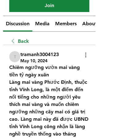
Join
Discussion
Media
Members
About
Back
tramanh3004123
tramanh3004123
May 10, 2024
Chiêm ngưỡng vườn mai vàng 
tiền tỷ ngày xuân
Làng mai vàng Phước Định, thuộc 
tỉnh Vĩnh Long, là một điểm đến 
nổi tiếng cho những người yêu 
thích mai vàng và muốn chiêm 
ngưỡng những cây mai có giá trị 
cao. Làng mai này đã được UBND 
tỉnh Vĩnh Long công nhận là làng 
nghề truyền thống vào tháng 