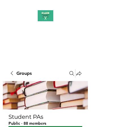
PAAUK
Stronger together
Groups
Student PAs
Public
·
88 members