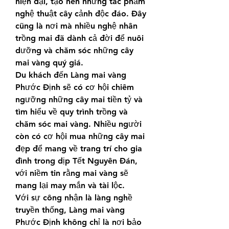
hiện đại, tạo nên những tác phẩm 
nghệ thuật cây cảnh độc đáo. Đây 
cũng là nơi mà nhiều nghệ nhân 
trồng mai đã dành cả đời để nuôi 
dưỡng và chăm sóc những cây 
mai vàng quý giá.
Du khách đến Làng mai vàng 
Phước Định sẽ có cơ hội chiêm 
ngưỡng những cây mai tiền tỷ và 
tìm hiểu về quy trình trồng và 
chăm sóc mai vàng. Nhiều người 
còn có cơ hội mua những cây mai 
đẹp để mang về trang trí cho gia 
đình trong dịp Tết Nguyên Đán, 
với niềm tin rằng mai vàng sẽ 
mang lại may mắn và tài lộc.
Với sự công nhận là làng nghề 
truyền thống, Làng mai vàng 
Phước Định không chỉ là nơi bảo 