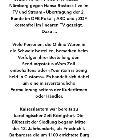
Nürnberg gegen Hansa Rostock live im 
TV und Stream - Übertragung der 2. 
Runde im DFB-Pokal ; ARD und ; ZDF 
kostenfrei im linearen TV gezeigt. 
Dazu ...

Viele Personen, die Online Waren in 
die Schweiz bestellen, bemerken beim 
Verfolgen ihrer Bestellung den 
Sendungsstatus «Vom Zoll 
einbehalten» oder «Your item is being 
held in Customs». Es handelt sich dabei 
um eine missverständliche 
Formulierung seitens der Kurierfirmen 
oder Händler.

Kaiserslautern war bereits zu 
karolingischer Zeit Königshof. Die 
Blütezeit der Siedlung begann Mitte 
des 12. Jahrhunderts, als Friedrich I. 
Barbarossa die um 1100 errichtete Burg 