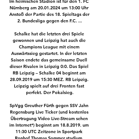
Im heimischen Stadion ist für den 1. FC 
Nürnberg am 20.01.2024 um 13:00 Uhr 
Anstoß der Partie des 18. Spieltags der 
2. Bundesliga gegen den F.C. ...

Schalke hat die letzten drei Spiele 
gewonnen und Leipzig hat auch die 
Champions League mit einem 
Auswärtssieg gestartet. In der letzten 
Saison endete das gemeinsame Duell 
dieser Rivalen in Leipzig 0:0. Das Spiel 
RB Leipzig – Schalke 04 beginnt am 
28.09.2019 um 15:30 MEZ. RB Leipzig. 
Leipzig spielt auf drei Fronten fast 
perfekt. Der Pokalsieg.

SpVgg Greuther Fürth gegen SSV Jahn 
Regensburg Live Ticker (und kostenlos 
Übertragung Video Live-Stream sehen 
im Internet*) beginnt am 18.8.2019. um 
11:30 UTC Zeitzone in Sportpark 
Ronhof Thomas Sommer stadium, 