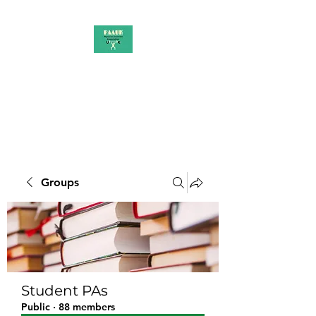
PAAUK
Stronger together
Groups
Student PAs
Public
·
88 members