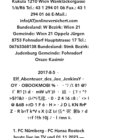
Kukula 1210 Wien Wankläckergasse 
1/6/R6 Tel.: 43 1 294 01 06 Fax.: 43 1 
294 01 66 E-Mail.: 
info{AT}onlineversichert.com 
Bundesland: W Bezirk: Wien 21 
Gemeinde: Wien 21 Oppelz Jürgen 
8753 Fohnsdorf Hauptstrasse 17 Tel.: 
06763368138 Bundesland: Stmk Bezirk: 
Judenburg Gemeinde: Fohnsdorf 
Oraze Kasimir

2017-8-5 · 
Elf_Abenteuer_des_Joe_JenkinsY・
OY・OBOOKMOBI %・ ・'ﾌ /ｴ 81 @ﾜ 
Iﾞ Rﾜ [ﾖ d・ mW uY }ﾎ ・ 娼 ・ { ｦ ｯ "ｸ
>$ﾀﾜ&ﾈ・(ﾑｲ*ﾚT,繿.・0・2 4 ﾗ6 ｪ8 : ` ｨ> ! 
@ &6B +ｫD 1 F 6・H >・J D L KN RrP 
Z・R bｬT k*V s X {ｪZ Ы 伍^ 弼` 曩b ｧ d 
ｯｨf ｸｾh ﾁ0j ﾉ・l ﾒmn ﾙ.

1. FC Nürnberg - FC Hansa Rostock 
heute live im TV und 01.11.2023 — 