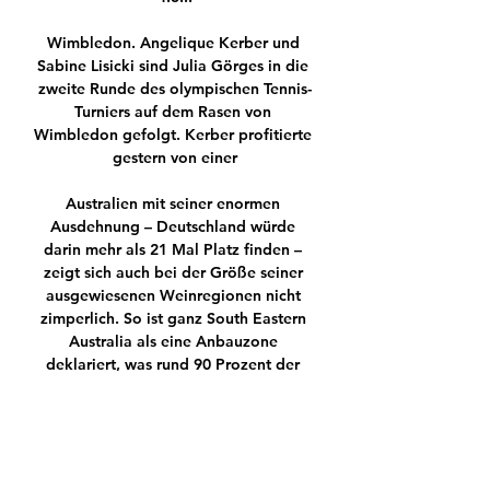
Wimbledon. Angelique Kerber und 
Sabine Lisicki sind Julia Görges in die 
zweite Runde des olympischen Tennis-
Turniers auf dem Rasen von 
Wimbledon gefolgt. Kerber profitierte 
gestern von einer

Australien mit seiner enormen 
Ausdehnung – Deutschland würde 
darin mehr als 21 Mal Platz finden – 
zeigt sich auch bei der Größe seiner 
ausgewiesenen Weinregionen nicht 
zimperlich. So ist ganz South Eastern 
Australia als eine Anbauzone 
deklariert, was rund 90 Prozent der 
gesamten Rebflächen Australiens 
einschließt. Neben weiten Teilen.

Karlsruher SC gewannn zuhause mit 
3:1. Zuletzt war Karlsruher SC am 19. 