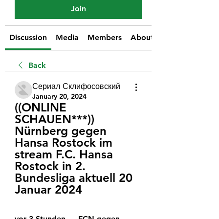
Join
Discussion
Media
Members
About
Back
Сериал Склифосовский
January 20, 2024
((ONLINE 
SCHAUEN***)) 
Nürnberg gegen 
Hansa Rostock im 
stream F.C. Hansa 
Rostock in 2. 
Bundesliga aktuell 20 
Januar 2024
vor 3 Stunden — FCN gegen 