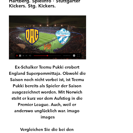
Hartberg. Spielinfo · Stuttgarter 
Kickers. Stg. Kickers.
Ex-Schalker Teemu Pukki erobert England Superpommittaja. Obwohl die Saison noch nicht vorbei ist, ist Teemu Pukki bereits als Spieler der Saison ausgezeichnet worden. Mit Norwich steht er kurz vor dem Aufstieg in die Premier League. Auch, weil er anderswo unglücklich war. imago images

Vergleichen Sie die bei den Buchmachern verfügbaren KFC Eppegem KV Mechelen Quoten vom 26/06/2019 , um mit der besten Quote zu wetten, und verfolgen sie …

Ich bin auf der Suche nach einer lustvollen und prickelnden Affäre, bei der ich meine sexuellen Phantasien ausleben kann, aber auch verstanden werde von meinem Gegenüber.

Chemnitz sorgt in Hamburg für die richtige „Stimmung“ Fiber-Tech GmbH und Technische Universität Chemnitz sind an markanten Fassadenelementen der Hamburger Elbphilharmonie beteiligt Andreas Wesner von der Firma Fiber-Tech prüft die Qualität der Hochglanzoberfläche der kleinen Loggia-Elemente, die mittlerweile in der Hamburger Elbphilharmonie verbaut sind.

Wie immer eigentlich egal, solange wir unser Spiel durchgezogen bekommen und die Aussetzer abstellen. Dennoch in der Kürze: wie bei Gladbach muss auch bei der Hertha der Trainer zum Ende der Saison den Hut nehmen. Dardai und seine Hauptstädter hatten zuletzt Probleme eine Bude zu machen, sind seit 3 Spielen torlos und seit 7 Spielen sieglos.

Drei Tage nach dem Aus in der Europa League erkämpft sich Schalke 04 dank Klaas-Jan Huntelaar einen Punkt gegen RB Leipzig. Auch Timo Werner trifft. Der Ticker zum Nachlesen.

Die 12 eigenen Organisationen der GGG Basel erbringen Dienstleistungen in verschiedensten Bereichen der Geschäftsfelder Bildung, Familie, Kultur, Soziales und Gesundheit. Damit leistet die GGG einen wichtigen Beitrag an das soziale und kulturelle Leben in Basel. mehr

Wish: Der China-Shop, der (manche) Wünsche erfüllt Ein kleiner rosafarbener Pilz spielt "Learning To Fly" von den Foo Fighters. Kosten für den Mini-Bluetooth-Lautsprecher: fünf Euro.

Online-Werbung; Sponsoring; Sie sind hier: > Startseite > Events > Kölner Haie - Adler Mannheim >> Tickets 01.11.2019. Kölner Haie - Adler Mannheim >> Tickets. Kölner Haie - Adler Mannheim . Tauchen Sie ein in das "Haifischbecken" der Deutschen Eishockey-Liga. Fühlen Sie das aufregende Nerven-Prickeln und die Begeisterung der Fans um Tore und Punkte bis zur letzten Sekunde. Mit den Haien.

Düsseldorfer Orgelfestival 2017 vom 29.09.2017 bis 06.11.2017 in 40210 Düsseldorf @ Verschiedene Locations mit Ali Claudi Trio, Annwn, Ars Cantandi.

Audio «Gefängnis Grosshof in Kriens wird erweitert» abspielen. Audio «Gefängnis Grosshof in Kriens wird erweitert» in externem Player öffnen. Audio In diesen Tagen beginnt der Ausbau des Gefängnisses. Die Anstalt wird für 15 Millionen Franken um 40 Plätze erweitert. Drei Zellentrakte

DAC gg. Hartberg : Live-Ergebnisse - Fußball Heute Statistik im Vergleich DAC vs Hartberg. DAC Dunajská Streda. DAC. Slowakei. TSV Spiel im Stream · Kontakt · Rechtliche Hinweise. Klubs auf une. PSG · Bayern ...

Das Match zwischen Borussia Dortmund und Inter Mailand wird von vielen als richtungsweisend betrachtet für den so wichtigen Platz 2 in der Vorrundengruppe F, hinter Tabellenführer FC Barcelona.

Am Donnerstag steigt in Prag das Hinspiel im Viertelfinale der Europa League zwischen Slavia Prag und dem FC Chelsea. Auf dem Papier sind die Rollen ganz klar verteilt und glaubt man den Experten, wird der FC Chelsea keine Probleme mit den Tschechen haben.

Kalenderwoche Los Angeles Angels - Oakland Athletics Übersicht. Spieldetails. 39. Kalenderwoche.. Siege Los Angeles Angels 99 Siege Oakland Athletics 95 Unentschieden:

Den Rapperswil-Jona Lakers gelingt ein perfekter Start in die Finalserie der NLB. Der Qualifikationssieger gewinnt das erste Spiel der Best-of-7-Serie gegen Ajoie mit 6:2.

Side Beim Vier-Nationen-Turnier in der Türkei ist den neu formierten U18-Junioren des Deutschen Fußball-Bundes (DFB) ein Start nach Maß geglückt. Die Mannschaft von DFB-Trainer Christian Ziege.

Livestream: SK Aich/Dob gegen TSV Hartberg 3:1 LAOLA1 Live im Volleyball-Matchcenter: Liveticker, Livestreams, Kalender, Spielpläne, Ergebnisse, Statistiken, Aufstellungen, Details und mehr.

Möbel und Einrichtung für ein Zuhause zum Wohlfühlen Möbel haben einen großen Einfluss auf das Ambiente des jeweiligen Raumes. Im Lidl Onlineshop finden Sie für jeden Wohnraum passende Möbel und Accessoires, angefangen von einer kompletten Schlafzimmereinrichtung bis hin zur funktionellen Küchenzeile oder Büroausstattung.

Sächsischer Gebäckgenuss Edle Vielfalt. Der Handwerkskunst verschrieben, haben wir unsere Produkte immer weiterentwickelt. Entdecken Sie Ihre Lieblingsprodukte in unserem Shop einmal von einer anderen Seite, zum Beispiel unser Elbflorenz Stollenkonfekt in vier verschiedenen Geschmacksrichtungen, oder genießen Sie vertraute Leckereien.

Rapid empfängt heute Hartberg, will mit dem 4. Sieg in Serie Jagd auf die Top 3 machen. „Wir haben jetzt nur noch die Liga. Das ist eine große Herausforderung, die wir unbedingt meistern wollen“, betont Keeper Richard Strebinger. Das bittere Cup-Aus gegen Salzburg ist …

2019-10-22 · * Im Unterschied dazu werden in Deutschland zumeist 700 bar-Tankstellen für Pkw aufgebaut.. In der internationalen Industrieinitiative „Hydrogen Council“ ist die Volksrepublik China auf CEO-Ebene mit vier Mitgliedern vertreten: Weichai Power, …

Insgesamt sieben Spiele stehen am Donnerstag und Freitag auf dem Programm. Die Top-6 der Alps Hockey League sind am Donnerstag im Einsatz. Unter anderem kommt es zum Spitzenspiel zwischen dem Tabellenzweiten, Migross Supermercati Asiago Hockey und dem Tabellendritten S.G. Cortina Hafro. Tabellenführer HC Pustertal Wölfe bestreitet.

Liga Alexandrina Barbosa Andreas Rudolph Anja Althaus Aron Palmarsson Bayer Leverkusen Bergischer HC Budućnost Podgorica Christian Stein Dinah Eckerle DKB-Handball-Bundesliga EHF Champions League ETO Györi KC FC Midtjylland Filip Jicha Franziska Mietzner Frisch-Auf Göppingen Füchse Berlin GWD Minden Handball Handball World Handballwoche HBW.

H2H Direktvergleich EVZ Academy Zug - SC Langenthal Direkter Vergleich der Performance und Ergebnisse der beiden Eishockey Teams EVZ Academy Zug und SC Langenthal. Das letzte Spiel bestritt EVZ Academy Zug zu Hause am 08.10.2019 gegen HC Thurgau mit dem Ergebnis 2 : 3 und

Tabelle der Tipprunde MAINZ 05 - LIEBE LEBEN LEIDENSCHAFT bei kicktipp - kostenlose Tippspiele. MAINZ 05 - LIEBE LEBEN LEIDENSCHAFT Tabelle. kicktipp. MAINZ 05 - LIEBE LEBEN LEIDENSCHAFT. Tippübersicht. Gesamtübersicht. Wunschergebnis. Tippabgabe. Spielplan. Tabelle. Spielregeln. Nachrichten. Mitglied werden. Login. Tabelle. Wir verwenden Cookies, um Inhalte und Anzeigen zu …

Vergleichen Sie die bei den Buchmachern verfügbaren Luigi Sorrentino Andrea Basso Quoten vom 24/07/2019 , um mit der besten Quote zu wetten, und verfolgen sie die Spiele live auf unserem live streaming

Seit 2009 spielt er bei Manisaspor. Im Sommer 2012 lief sein Vertrag mit Manisaspor aus und so wechselte er zum türkischen Erstligisten Orduspor. Bereits ein Jahr später verließ er Orduspor und wechselte innerhalb der 2. türkischen Liga zu Adana Demirspor. Ende Juli 2015 verließ er diesen Verein.

Statistik und Bedeutung des Namens Portaluri Vorname nicht gefunden. Nachname Portaluri wird mindestens 296-mal in mindestens 8 Ländern benutzt.

Adler Mannheim gegen Kölner Haie live im TV, Live-Stream und Live-Ticker. Spitzenspiel am 2. DEL-Spieltag! Im ersten Heimspiel der neuen Saison empfangen die Adler Mannheim in der SAP Arena die.

Dunajska Streda vs TSV Hartberg Live-Scores vor 23 Stunden — Fußballspiel Dunajska Streda vs TSV Hartberg Ergebnis und Live-Scores Details. Ergebnissen Service. Kostenlose Wetten Tipps, Vorhersagen und ...

LASK vs TSV Hartberg | Bundesliga | “Ergebnisse” Stream. Slowakische Niké Liga. Icon: MFK Dukla Banska Bystrica. MFK Dukla Banska Bystrica. Icon: FC Dac 1904 Dunajska Streda. FC Dac 1904 Dunajska Streda. 02.12 ...

Auslandsstudium im Zeichen des Studierendenhochs und danach Auslandsstudium im Zeichen des Studierendenhochs und danach! Analyse von Zielländern für Individualstudierende und Hochschulen Uwe Brandenburg Jiani Zhu Christian Berthold Arbeitspapier Nr. 93 Juli 2007 Auslandsstudium im Zeichen des Studierendenhochs und danach!

Geschichte und Entwicklung der englischen Sprache pdf. Darüber hinaus ist die HDR-Funktion (High Dynamic Range) ein Indiz dafür, dass ein Smartphone gute Fotos liefern kann: Wenn die Belichtungskorrektur an ihre Grenzen kommt, können zu dunkle oder zu helle Bildbereiche dadurch angepasst werden – die Handykamera nimmt mehrere Fotos auf und.

Es gibt sehr viele Medikamente, für die Du in Deutschland ein Rezept brauchst, in Spanien rezeptfrei. Aber nicht mehr so viele wie früher. Welche genau das sind, müßtest Du von jemanden klären lassen, der in Spanien lebt und in der Apotheke direkt nachfragen könnte.

Sie können unsere Umzugskisten ganz einfach online bestellen. Bitte besuchen Sie unseren Online Shop. Dieser Service ist aktuell in Berlin und Hamburg verfügbar. Jede Box hat ein Volumen von 67 Litern und eine Größe von 60 x 40 x 37 cm.

Den hätte ich im Leben nicht ausgesucht, und auf meine verwunderte Frage, ob denn die Strömung nicht viel zu stark sei, sagte er „Nö, das passt optimal, nur der Wind, der macht mir Sorgen.“ In den nächsten Stunden lernte ich eine Menge über das Friedfischangeln im Fluss.

Polizei SV Porsche Wels - KSK Hallein SA 04.11.2017 14:00 BRP Rotax Halle 1.KC ASKÖ Saalfelden - ESV Bludenz SA 04.11.2017 13:00 Sportkegelbahn 1KC Saalfelden ASKÖ KSC Schneegattern - SV Grün-Weiß Micheldorf SA 04.11.2017 14:00 Schneegattern 9. Runde Herbst 2017 SV Grün-Weiß Micheldorf - ATSV Hard SA 11.11.2017 13:00 Freizeitpark Micheldorf

Grizzlys Wolfsburg - Iserlohn Roosters. Sonntag 22 Dez 2019 16:30. Volksbank BraWo Eisarena Allerpark 5 38448 Wolfsburg Tickets buchen Tickets buchen Für plus-Kunden Null-Risiko im Krankheitsfall. Vorteile sichern. Inhalt wird geladen. Verans