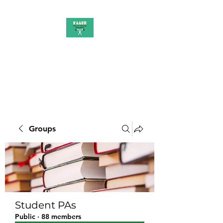
PAAUK
Stronger together
Groups
Student PAs
Public
·
88 members