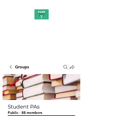
PAAUK
Stronger together
Groups
Student PAs
Public
·
88 members