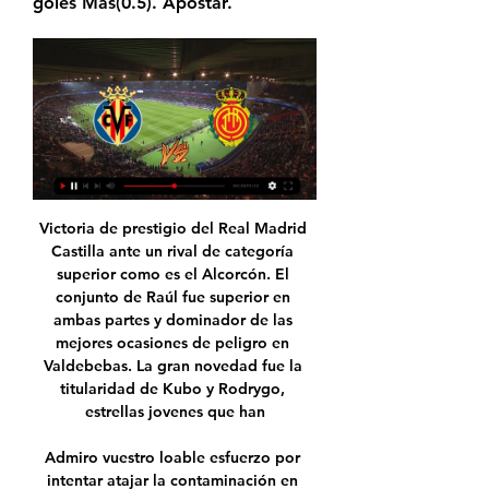
goles Más(0.5). Apostar.
Victoria de prestigio del Real Madrid Castilla ante un rival de categoría superior como es el Alcorcón. El conjunto de Raúl fue superior en ambas partes y dominador de las mejores ocasiones de peligro en Valdebebas. La gran novedad fue la titularidad de Kubo y Rodrygo, estrellas jovenes que han

Admiro vuestro loable esfuerzo por intentar atajar la contaminación en Madrid, pero soy bastante pesimista en cuanto a que podáis conseguir algo. El tema de "ir en coche" en Madrid, es un tema conductual. Todas las ciudades no son iguales, y Madrid, por las razones que sean, está habitada por ciudadanos que utilizan el coche a diario.

EN EL SENADO DE EE. UU., PROYECTO DE LEY PARA ELIMINAR RESTRICCIONES DE VIAJE A CUBA. Un grupo bipartidista de senadores, constituidos por 46 legisladores republicanos y demócratas, presentó este lunes en el Senado de EE. UU. un proyecto legislativo bajo el título «Ley de libertad para que los estadounidenses viajen a Cuba 2019», destinado.

Las peores noticias se han confirmado en el entorno de la Selección Nacional de fútbol de El Salvador. La Selecta ha tenido una buena fecha, sacando la victoria por 2-0 en ambos encuentros ante sus similares de Montserrat y Santa Lucía.

Resultados de Liga Boliviana - Clausura, resultados en directo, la clasificación de la liga, e información sobre todos los equipos de Liga Boliviana - Clausura: Guabirá Santa Cruz, Nacional Potosí, Club Destroyers, Bolívar, The Strongest, Sport Boys Warnes, Always Ready, Real Potosí, Aurora, Royal Pari, San José Oruro, Oriente Petrolero.

Ecuador: Damián Frascarelli anotó en el empate de Guayaquil City y Macará. Frascarelli anotó de penal para Guayaquil City, el primer gol de su carrera profesional. Es el décimo arquero en la historia del fútbol ecuatoriano en marcar. 28.07.2018 10:03.

Tigre sumó esta noche su segundo triunfo consecutivo de la mano del DT Ricardo Caruso Lombardi, al vencer por 1-0 a Atlético de Rafaela, en partido en donde los flashes de las cámaras se quedaron con el goleador Carlos ‘Chino’ Luna. Por la fecha 29 del torneo de Primera, el conjunto de

Ayer en horas de la maana se produjo un accidente en la carretera nacional del municipio Tovar, en direccin hacia Puerto Maya. Presuntamente, con el fin de robar, sujetos armados a bordo de una motocicleta arremetieron contra el chofer de una unidad colectiva, lo que gener que perdiera el control del vehculo y dejara al menos 7 lesionados.

Portal web para el pago en línea de diferentes servicios ofrecidos por la Universidad. 08 Santa Marta D.T.C.H. - Colombia. Código Postal. ciudadano@unimagdalena.edu.co; La Universidad del Magdalena está sujeta a inspección y vigilancia por el Ministerio de Educación Nacional. Desarrollado por el Centro de Investigación y Desarrollo.

Cristal superó a Alianza Atlético en segunda fecha del Torneo de Verano 2017. Marcaron Sandoval y dobletes de Costa e Ifrán Universitario ganó 4-0 a Alianza Atlético en el Estadio Monumental en el inicio de la Liguilla B. Gómez anotó doblete

El Atlético de Madrid B empata a 1 contra el Rápido de Bouzas en su primera visita al Baltasar Pujales. Los colchoneros, que empezaron ganando el duelo con un gol de Cristian Perales pasada la media hora del primer tiempo, concedieron el empate en la recta final del encuentro.

Ofrecen salas de Paysandú Innova a UTU a fin de preservar el museo. Ya no serán entregados a UTU los dos salones del fondo del Museo Histórico Departamental de Paysandú, que habían sido solicitados por la entidad de enseñanza a fin de hacer frente a la superpoblación de su actual local.

Futbol Club Andorra en el diccionario de traducción español - inglés en Glosbe, diccionario en línea, gratis. Busque palabras y frases milions en todos los idiomas.

Villarreal vs Mallorca: estadísticas del enfrentamiento directo Partido Villarreal vs Mallorca - 1/20/2024, cara a cara completo, resultados del partido y estadísticas en Tribuna.com.

Esta tarde, a partir de las 18:20 h., cita en Teledeporte con la próxima entrega del Guerreras DHF, el programa que aglutina las mejores imágenes de cada jornada en la Liga Guerreras Iberdrola, y que en esta ocasión nos ofrece el mejor resumen de la Jornada 21 de la máxima categoría del balonmano femenino español.

Villarreal vs Mallorca: estadísticas previas y datos en directo hace 2 horas — Sigue el partido de hoy en directo entre Villarreal vs Mallorca de LaLiga EA Sports 2023/2024. Con marcador, goles, jugadas y resultado.

Cortuluá no sufrió nunca el partido,. El entrenador, Mayer Candelo, por su escaso recambio en la línea de suplentes,. Deportivo Cali derrotó 2-1 a Once Caldas ratificando su clasificación a los ocho finalistas sumando 33 unidades en la tabla de posiciones.

Talleres de Córdoba superó esta noche, 2 a 1, a Gimnasia y Esgrima La Plata, que cosechó la segunda derrota con Diego Maradona como director técnico, y quedó como único escolta del líder Boca al cerrarse la séptima fecha de la Superliga. Los albiazules abrieron el marcador a los 11 minutos

Independiente Medellín acumula 28 partidos invicto como local en Primera A (16V 12E), su mayor racha histórica en los torneos cortos y la tercera para cualquier equipo (35 Atlético Nacional y 33 Once Caldas); no pierde desde marzo de 2018 (1-2 contra Junior).

Con respecto al choque entre Granada – Sevilla, los dos equipos españoles parecen fuertes en Liga BBVA como siempre. Según los antecedentes, estamos ante un partido que puede ser atrapante. Y nosotros les vamos a contar todo en vivo. Durante este relato del Granada – Sevilla les contamos todos los detalles minuto a minuto.

El final fue menos emotivo de lo esperado. Emelec se impuso el freno de mano, mientras que Fuerza Amarilla intentó sin éxito descontar. El trámite resultó lento y aburrido para cerrar una victoria eléctrica que supo a poco, dado a que todo estuvo dado para firmar una goleada. (D)

En su casa de La Línea, en La Isla, en Algeciras y hasta en la Costa del Sol. De esta Leyenda nace su otra leyenda, la del gitano irrenunciable a ser libre, “no quiero que nadie mande en mi”, dice.

Fragmento de TN Central del jueves 25 de julio de 2019 Villa La Angostura es uno de los destinos más perjudicados por el temporal de nieve en el sur. Nicolás Maduro: “El FMI está destruyendo el aparato económico en Argentina, Ecuador y Brasil” en video

El gol del Pity Martínez a Boca, en Madrid, es el más importante en la historia de River Plate. / archivo . Por. y va el tercero, y gol de River, gol de River, goooool", es el fragmento de uno de los relatos más importantes en la carrera del periodista deportivo Mariano. robaron más de $4 millones y medio en herramientas de un taller.

Sigue el Albacete-Las Palmas, en vivo y en directo, partido de la jornada 35 de LaLiga 1I2I3 que se disputa en el Carlos Belmonte, el día 20 de abril, a las 18:00 horas en As.com

RCD MALLORCA vs VILLARREAL CF - YouTube - YouTube 2:13:51⚽️ RCD MALLORCA vs VILLARREAL CF | EN DIRECTO #LaLiga Jornada 22. 14K views · Streamed 9 months agomore. Carrusel Deportivo. 231K.YouTube · Carrusel Deportivo · 18 feb 2023

Chema Pinto García vencedor de 1ª categoría en Mérida con 91/100. El pasado sábado 28 de septiembre se disputo en el Centro de Tiro Los Juegos del Mediterráneo situado en Mérida (Badajoz) la tirada Memorial justo Caldera – Gran premio Ciudad de Mérida en la modalidad de Foso Olímpico.

Este es un enfrentamiento entre dos equipos que están haciendo campeonatos diferentes en La Liga. El Athletic Bilbao ocupa un lugar entre los primeros seis clasificados y el Alavés ocupa un lugar más modesto, en el medio de la tabla. El equipo de la casa es el tercer peor ataque de La Liga y no suele mantener la posesión del balón por.

Se estiman, mañana, lluvias muy fuertes en áreas de Oaxaca y Chiapas. En las próximas horas se prevén tormentas puntuales intensas en Chiapas, muy fuertes en Oaxaca, fuertes en Puebla, Veracruz, Tabasco, Campeche, Yucatán y Quintana Roo, así …

Leones y Sultanes, los más recientes campeones de la LMB, levantarán el telón del máximo circuito mexicano el 4 de abril en el Estadio Monterrey; y el martes 9 las fieras se presentarán ante su afición con el espectacular Juego Inaugural en el Parque Kukulcán Alamo, recibiendo a los Diablos Rojos del México.

No encontramos ningún negocio referente a tu búsqueda: "salones-para-fiestas-necaxa" *Te sugerimos buscar de nuevo especificando qué y dónde ¿Sigues sin encontrar lo …

Revisa El Mapa, Atracciones Turísticas Y Cómo Llegar Avenida Río Papaloapan En La Ciudad De Pachuca de Soto Avenida Río Papaloapan - Pachuca de Soto La Dirección Es En El Barrio Issste En La Ciudad De Pachuca de Soto En El Estado De Hidalgo Si Conoces Este Lugar Deja Un Comentario O Consultar Cómo Llegar A Esta Dirección.

Los pibes de Pinto no brillaron está vez y tan solo lograron empatar 1-1 ante Llaneros en El Campín. Millonarios sigue siendo líder del grupo C con 10 puntos y se acerca a los octavos de final. En el primer tiempo, los dirigidos por Pinto tuvieron muchas imprecisiones y llegaron muy poco al arco rival.

Valores: ISO 492 (tabla 1, tabla 2, tabla 3) Juego interno Para obtener más información → Juego interno: Rodamientos individuales. Normal Compruebe la disponibilidad de las clases de juego estándares C2, C3, C4 y C5, rangos reducidos o divisiones de clases adyacentes.

Libertad – Nacional (Jueves, 19:00) TABLA DE POSICIONES. Olimpia 44 puntos, Cerro Porteño 37, Libertad 31, Guaraní 31, Sportivo Luqueño 27, River Plate 26, Deportivo Capiatá 24, Sol de América 23, Sportivo San Lorenzo 20, Nacional 15, General Díaz 15 y Deportivo Santaní 13.

Usamos cookies propias y de terceros que entre otras cosas recogen datos sobre sus hábitos de navegación para mostrarle publicidad personalizada y realizar análisis de uso de nuestro sitio.

EN VIVO y EN DIRECTO Deportivo Lara vs Llaneros juegan por Primera División De Venezuela en el estadio Metropolitano de Fútbol de Lara. No te pierdas toda la información y la previa del p