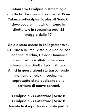
Catanzaro- Feralpisalò streaming e 
diretta tv, dove vedere 22 mag 2019 — 
Catanzaro-Feralpisalò, playoff Serie C: 
dove vedere il match di ritorno in 
diretta tv e in streaming oggi 22 
maggio dalle 17.

Gaia è stata ospite in collegamento su 
RTL 102.5 in “Mai Visto alla Radio” con 
Federico Pecchia, Davide Damiani e 
con i nostri ascoltatori che sono 
intervenuti in diretta. La vincitrice di 
Amici in questi giorni sta trascorrendo 
momenti di relax in cucina ma 
soprattutto si sta dedicando alla 
scrittura di nuove canzoni.

Feralpisalò vs Catanzaro | Serie B 
Feralpisalò vs Catanzaro | Serie B 
Diventa tu il reporter di questa partita! 