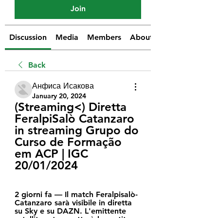
Join
Discussion
Media
Members
About
Back
Анфиса Исакова
January 20, 2024
(Streaming<) Diretta 
FeralpiSalò Catanzaro 
in streaming Grupo do 
Curso de Formação 
em ACP | IGC 
20/01/2024
2 giorni fa — Il match Feralpisalò-
Catanzaro sarà visibile in diretta 
su Sky e su DAZN. L'emittente 