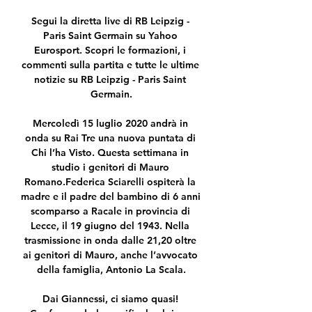
Segui la diretta live di RB Leipzig - 
Paris Saint Germain su Yahoo 
Eurosport. Scopri le formazioni, i 
commenti sulla partita e tutte le ultime 
notizie su RB Leipzig - Paris Saint 
Germain.

Mercoledì 15 luglio 2020 andrà in 
onda su Rai Tre una nuova puntata di 
Chi l’ha Visto. Questa settimana in 
studio i genitori di Mauro 
Romano.Federica Sciarelli ospiterà la 
madre e il padre del bambino di 6 anni 
scomparso a Racale in provincia di 
Lecce, il 19 giugno del 1943. Nella 
trasmissione in onda dalle 21,20 oltre 
ai genitori di Mauro, anche l’avvocato 
della famiglia, Antonio La Scala.

Dai Giannessi, ci siamo quasi! 