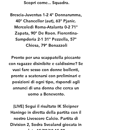
Scopri come... Squadra.

Brescia-Juventus 1-2 4° Donnarumma, 
40° Chancellor (aut), 63° Pjanic. 
Mercoledì Roma-Atalanta 0-2 71° 
Zapata, 90° De Roon. Fiorentina-
Sampdoria 2-1 31° Pezzella, 57° 
Chiesa, 79° Bonazzoli

Pronto per una scappatella piccante 
con ragazze disinibite e caldissime? Se 
vuoi fare sesso con donne bollenti, 
pronte a scatenarsi con preliminari e 
posizioni di ogni tipo, rispondi agli 
annunci di una donna che cerca un 
uomo a Benevento.

[LIVE] Segui il risultato IK Sleipner 
Haninge in diretta della partita con il 
nostro Livescore Calcio. Partita di 
Division 2, Sodra Svealand giocata in 