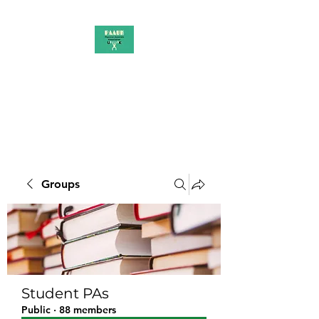
PAAUK
Stronger together
Groups
Student PAs
Public
·
88 members