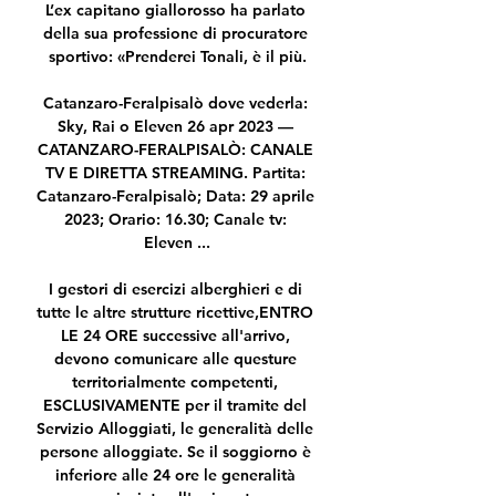
L’ex capitano giallorosso ha parlato 
della sua professione di procuratore 
sportivo: «Prenderei Tonali, è il più.

Catanzaro-Feralpisalò dove vederla: 
Sky, Rai o Eleven 26 apr 2023 — 
CATANZARO-FERALPISALÒ: CANALE 
TV E DIRETTA STREAMING. Partita: 
Catanzaro-Feralpisalò; Data: 29 aprile 
2023; Orario: 16.30; Canale tv: 
Eleven ...

I gestori di esercizi alberghieri e di 
tutte le altre strutture ricettive,ENTRO 
LE 24 ORE successive all'arrivo, 
devono comunicare alle questure 
territorialmente competenti, 
ESCLUSIVAMENTE per il tramite del 
Servizio Alloggiati, le generalità delle 
persone alloggiate. Se il soggiorno è 
inferiore alle 24 ore le generalità 