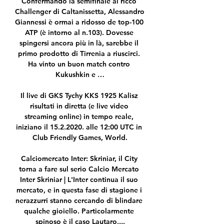
Confermando la semifinale al ricco 
Challenger di Caltanissetta, Alessandro 
Giannessi è ormai a ridosso de top-100 
ATP (è intorno al n.103). Dovesse 
spingersi ancora più in là, sarebbe il 
primo prodotto di Tirrenia a riuscirci. 
Ha vinto un buon match contro 
Kukushkin e …

Il live di GKS Tychy KKS 1925 Kalisz 
risultati in diretta (e live video 
streaming online) in tempo reale, 
iniziano il 15.2.2020. alle 12:00 UTC in 
Club Friendly Games, World.

Calciomercato Inter: Skriniar, il City 
torna a fare sul serio Calcio Mercato 
Inter Skriniar | L'Inter continua il suo 
mercato, e in questa fase di stagione i 
nerazzurri stanno cercando di blindare 
qualche gioiello. Particolarmente 
spinoso è il caso Lautaro,...
