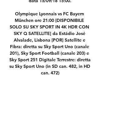
data 15/09/18 15:00.

Olympique Lyonnais vs FC Bayern 
München ore 21:00 [DISPONIBILE 
SOLO SU SKY SPORT IN 4K HDR CON 
SKY Q SATELLITE] da Estádio José 
Alvalade, Lisbona [POR] Satellite e 
Fibra: diretta su Sky Sport Uno (canale 
201), Sky Sport Football (canale 203) e 
Sky Sport 251 Digitale Terrestre: diretta 
su Sky Sport Uno (in SD can. 482, in HD 
can. 472)

A Nyon si sono svolti i sorteggi degli 
ottavi di finale di Europa League. Urna 
non troppo benevola per l'Inter, che 
pesca il Getafe; ancora più sfortunato 
il sorteggio della Roma, che affronterà.

Le statistiche di Inter-Getafe in Europa. 
Inter reduce da 2 vittorie consecutive e 
da 4 “Gol” nelle ultime 5 gare, 