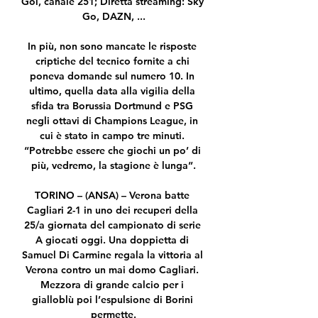
Gol, canale 251; Diretta streaming: Sky 
Go, DAZN, ...

In più, non sono mancate le risposte 
criptiche del tecnico fornite a chi 
poneva domande sul numero 10. In 
ultimo, quella data alla vigilia della 
sfida tra Borussia Dortmund e PSG 
negli ottavi di Champions League, in 
cui è stato in campo tre minuti. 
“Potrebbe essere che giochi un po’ di 
più, vedremo, la stagione è lunga”.

TORINO – (ANSA) – Verona batte 
Cagliari 2-1 in uno dei recuperi della 
25/a giornata del campionato di serie 
A giocati oggi. Una doppietta di 
Samuel Di Carmine regala la vittoria al 
Verona contro un mai domo Cagliari. 
Mezzora di grande calcio per i 
gialloblù poi l’espulsione di Borini 
permette.
