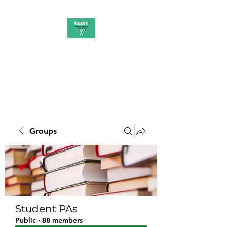
PAAUK
Stronger together
Groups
Student PAs
Public
·
88 members