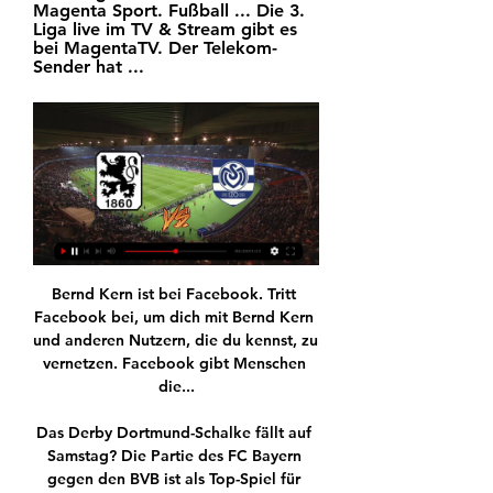
Magenta Sport. Fußball ... Die 3. 
Liga live im TV & Stream gibt es 
bei MagentaTV. Der Telekom-
Sender hat ...
Bernd Kern ist bei Facebook. Tritt Facebook bei, um dich mit Bernd Kern und anderen Nutzern, die du kennst, zu vernetzen. Facebook gibt Menschen die...

Das Derby Dortmund-Schalke fällt auf Samstag? Die Partie des FC Bayern gegen den BVB ist als Top-Spiel für Samstag angesetzt? Perfekt! Dann verpasst Du diese Kracher mit Sky ganz sicher nicht. Dank der Original Sky Konferenz siehst du live im Stream, was sich auf allen Plätzen abspielt. Wo fallen

Hühneraugen sind nicht nur ein kosmetisches Problem. Für die Betroffenen wird oft jeder Schritt zur Qual. Doch das muss nicht sein. Holen Sie sich professionelle Unterstützung in unserer podologischen Praxis in Zürich. Wir entfernen Hühneraugen, sodass Sie wieder unbeschwert durchs Leben gehen können.

...vielen Dank lieber Arthur Loibl für deine Nominierung...mit Training kommt im Leben alles zurück ;-) ich nominiere Rachel Olinyk ( NaWaRo Straubing ), Heiko Koch (NaWaRo Straubing) und Tom Meier.

TSV 1860 München - MSV Duisburg Live ticker, H2H und TSV 1860 München gegen MSV Duisburg Live-Ticker (und kostenlos Übertragung Video Live-Stream sehen im Internet) startet am 20. Jan. 2024 um 15:30 (UTC ...

Neben HB Køge Ergebnissen kannst du 1000+ Fußballbewerben von mehr als 90+ Ländern auf der ganzen Welt auf FlashScore.at folgen. Klicke einfach auf den Ländernamen im linken Menü und wähle deinen Bewerb (Liga Ergebnisse, Nationaler Cup Livescore, andere Bewerbe). HB Køge Ergebnisse Service ist in Echtzeit und wird live upgedatet.

Holstein – SSV Jahn Regensburg live stream xbox one Holstein – SSV Jahn Regensburg live streaming 2018 Holstein – SSV Jahn Regensburg live streaming for mobile livescorehunter Holstein – SSV Jahn Regensburg live streaming Holstein – SSV Jahn Regensburg live streaming free lemon Holstein – SSV Jahn Regensburg live streaming ace.

Live - Pierre-Hugues Herbert - Jo-Wilfried Tsonga ATP Metz - 19 September 2019. Erleben Sie das Tennis-Spiel zwischen Pierre-Hugues Herbert und Jo-Wilfried Tsonga im LIVE-Scoring bei Eurosport.de.

Osterwieck l Die Gastgeber aus Osterwieck belegten mit einem Spiel weniger als der SV Stahl Thale Platz eins, die Gäste aus dem Bodetal rangierten punktgleich dahinter. Das Spiel ist mit einer Abtastphase gestartet, in der beide Teams kein Risiko eingingen.

Du weißt, was du willst: Ein Leben, in dem du alles verwirklichen kannst. Damit dein Abenteuer Leben auch finanziell nach deinen Wünschen verläuft, gibt es den Aktivplan der neuen leben.

Nürnberg gibt nach dem Debakel in Dortmund die richtige Antwort und schlägt Mitaufsteiger Düsseldorf deutlich. Das klare Ergebnis täuscht etwas über den Spielverlauf hinweg, denn beide Teams waren sich insgesamt gesehen recht ebenbürtig.

TSV 1860 München gegen MSV Duisburg - der Liveticker - WAZ Rechtzeitig vor Spielbeginn geht es los mit dem Liveticker der Partie am 21. Spieltag der 3. Liga. Aktuelle Spiele. 19.01.2024 19:00.

BR Fernsehen überträgt das Spiel des TSV 1860 gegen Direkt im BR Fernsehen oder auch im Livestream unter: BR24 Sport live: 1860 München – MSV Duisburg im TV und Stream | BR24. Ebenfalls übertragen wird ...

Pirker Isabel RB Matrei in Osttirol. James Bond 008 Falkner Lisa-Maria RB Sölden 1994. Reindl Bettina RB Sölden 1973 James Bond 009 Moser Thomas RB Sölden 1980 Kneisl Ronny RB Sölden 1980 Kneisl Monika RB Sölden 1983 Unterländer Express Steiner Andrea RBL Wörgl Kufstein 1968

HAKRO Merlins Crailsheim 87:88 Telekom Baskets Bonn | 23. Spieltag von easyCredit BBL. Alle Termine im eigenen Kalender. Einmal hinzufügen. Immer aktuell. 100% kostenlos.

Zweite Liga Stuttgart zittert – Debakel für Hannover. Knapp aber verdient siegt der VfB über Jahn Regensburg und steht nun an der Tabellenspitze. Ein anderer Absteiger indes muss eine herbe.

MSV Duisburg - 1860 München live im TV und Stream 24.04.2022 — Duisburg gegen 1860 München heute: Wann ist Anstoß in der 3. Liga? Termin und Uhrzeit. Der MSV Duisburg trifft heute am 24. April 2022 auf 1860 ...

Auf dem Friedhof Salzkotten werden ab dem 07.10.2019 die von der Stadt Salzkotten gekennzeichneten Einzelgräber eingeebnet. Die Stadt Salzkotten bittet die Angehörigen, Grabaufbauten, Grabsteine, Kreuze, Einfassungen usw. bis zum 06.10.2019 zu entfernen. Staatssekretärin Andrea Milz lobt Engagementpreis

Direkter Vergleich der Spiele von BK Häcken und Athletic FC Eskilstuna aus den letzten Spielen und deren Ergebnisse und Tore beider Teams gegen gemeinsame Gegner. Hierbei werden im Kreuzvergleich die Partien gezeigt, wobei die beiden Vereine zuletzt auf die gleichen Gegner trafen. So …

Wohnnet.at liefert ihnen die Top Immobilien aus Österreich Egal ob Mietwohnungen Eigentumswohnungen Häuser Die Top Immobilien finden Sie nur hier

Florian Jamnig wurde am 03.11.1990 in geboren. Er ist 29 Jahre alt und seine Staatsbürgerschaft ist Österreich. Sein aktueller Verein ist LASK, er spielt dort im Mittelfeld - Rechtes Mittelfeld. Sein geschätztes Gehalt liegt bei 260.000 Euro pro Jahr. Das entspricht 21.667 Euro pro Monat.

Kirche neu erleben ICF Winterthur ist eine freie, überkonfessionelle Kirche auf biblischer Grundlage. Authentisch, relevant und begeistert vom Leben mit Jesus.

PGE Vive Kielce gegen Energa MKS Kalisz Live-Ticker (und kostenlos Übertragung Video Live-Stream sehen im Internet) startet am 5.10.2019. um 13:00 (UTC Zeitzone) in Superliga, Poland.

Willkommen zurück zum zweiten Durchgang im Borussia-Park! Nach dem schwerfälligen Auftritt in Istanbul verläuft die Heimpartie gegen den FCA von Anfang an dem Geschmack der Fohlen.

MSV Duisburg gegen TSV 1860 München: Wie Sie das 11.03.2023 — In diesem Artikel erklären wir Ihnen, wie Sie das Spiel zwischen MSV Duisburg und TSV 1860 München heute live im TV, Live-Stream oder Live- ...

Zur Artikel-Übersicht TSV Hannover-Burgdorf. Menü . Suche. Anmelden. Anzeigen & Märkte. Jobs Immobilien Autos Trauer Kleinanzeigen Tiere Familie Dienstleister finden Themenwelten Mediadaten.

125 Jahre Vienna! Und das wurde gebührend gefeiert. #WeAre125 source : Spiel , Geburtstags-Spiel First Vienna FC 1894 – Union Berlin Eventfilm

Pays d'Aix UC gegen Chambéry Savoie Mont Blanc HB Live-Ticker (und kostenlos Übertragung Video Live-Stream sehen im Internet) startet am 12.9.2019. um 18:45 (UTC Zeitzone) in Arena du Pays d'Aix, Aix-en-Provence, France, in LNH Division 1, France.

Dies teilte sein langjähriger Verein TV Großwallstadt mit. "Ich bin unfassbar traurig", sagte DHB-Vizepräsident Bob Hanning. "Tito war nicht nur ein sehr guter Handballer, sondern ein in jeder.

Nicole Sahlmann aus Winterthur (Zürich) Nicole Sahlmann früher aus Winterthur in Zürich bzw. aus St. Gallen hat u.a. folgende Schulen besucht: von 1978 bis 1984 Primarschule Steinacker zeitgleich mit Caroline Gilgen und weiteren Schülern und von 1987 bis 1989 Kantonsschule am Brühl St.Gallen zeitgleich mit Natascha Gutknecht und weiteren.

EVZ Academy Die SL-Vereine 2018/19 Neu dabei ist der EHC Kloten , der in der Saison 2017/18 aus der National League abgestiegen ist und den Aufsteiger aus Rapperswil-Jona ersetzt.

Egal, ob für Ihren Garten, den Balkon oder Ihr Zuhause, in unserem reichhaltigen Sortiment finden Sie genau die Pflanzen, die Ihr Leben bereichern werden. Wir beraten Sie dazu gern mit Herz und Sachverstand. Wir freuen uns auf Ihren Besuch! Gärtnerei Bürgin – Ihre Gärtner aus Leidenschaft! Wir sind neu auch auf Social Media.

Kanadischer Trainer für die Lakers Die Lakers haben ihre wichtigste Personalie geklärt: Der 45-jährige Kanadier Jeff Tomlinson, der im Dezember bei den Eisbären Berlin entlassen worden ist, führt Rapperswil-Jona als Headcoach in die erste NLB-Saison nach dem Abstieg.

Eishockey.at 99ers wollen ersten Titel. 99ers wollen ersten Titel Im Finale um die österreichische U20-Meisterschaft trifft das LLZ Steiermark Süd/Graz 99ers auf den EC-KAC und peilt den ersten Meistertitel in der Vereinsgeschichte an.

Eintracht Frankfurt steht vor dem vielleicht wichtigsten Spiel der Saison. Im Rückspiel des Europa-League-Achtelfinals muss die SGE bei Inter Mailand ran. Der Live-Ticker zum Spiel.

FC Aarau FC Lausanne-Sport live score (and video online live stream) starts on 18.10.2019. at 18:00 UTC time at Stadion Brügglifeld, Aarau, Switzerland in Challenge League, Switzerland.

Rechnet man den offiziell noch nicht verbuchten Forfait-Sieg gegen GC mit ein, der nur eine Formalie ist, rangieren die Walliser nach dem Auswärtssieg in Thun auf Platz 4. Nur noch drei Punkte davor liegt Thun. Schön sei das, befand Yakin. «Beim heimstarken Thun zu gewinnen, ist keine Selbstverständlichkeit.

Der bisherige Assistent von Achim Beierlorzer, der im Sommer zum Bundesliga-Aufsteiger 1. FC Köln gewechselt war, konnte am Sonntag ein 3:1 (1:0) im Heimspiel gegen den VfL Bochum bejubeln.

MSV Duisburg - TSV 1860 München (Highlights) - DFB-TV 20.08.2023 - 07:51 // Männer - Ligen // 3. Liga MSV Duisburg - TSV 1860 München (Highlights). Weitere Videos. 21.12.2023 // Fußball // Männer - Ligen // 3.DFB-TV · 20.08.2023

TSV 1860 gegen Viktoria Köln und MSV Duisburg live im 16.08.2022 — Die Spiele des TSV 1860 München bei Viktoria Köln und gegen den MSV Duisburg werden vom BR Fernsehen live im Free-TV übertragen.

Schauspieler Klaus Maria Brandauer, Komponist Carl-Maria von Weber und selbst der Darsteller des ZDF-Kommissars Viktor Siska (Wolfgang Maria Bauer) haben eines gemeinsam:...

Die Schweizer U21 gewinnt in Kriens gegen Kroatien Quelle: srf.ch - Fussball - 22-03-2019 Hier finden Sie die wichtigsten Kurzmeldungen des Tages aus dem internationalen Fussball-Geschehen....

SPORTUNION Tennisclub St. Johann : SPORTUNION Krenstetten : Sportklub UNION Ertl Glas Amstetten:. UNION Fussballklub Möbel Polt St. Peter/Au: www.ufc-stpeter.at: UNION Tennisclub Volkbank Neuhofen/Ybbs :. www.sv-opponitz.at: Schiclub UNION Neustadtl : Tennisclub UNION Neustadtl :

Alles war negativ nach Düsseldorf. Wir sind ruhig geblieben, zusammen geblieben und haben heute in einer schwierigen Lage das Spiel gedreht. Ich denke, das ist das, was Mainz 05 b