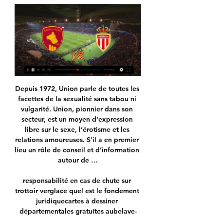
Depuis 1972, Union parle de toutes les facettes de la sexualité sans tabou ni vulgarité. Union, pionnier dans son secteur, est un moyen d’expression libre sur le sexe, l’érotisme et les relations amoureuses. S'il a en premier lieu un rôle de conseil et d’information autour de …

responsabilité en cas de chute sur trottoir verglace quel est le fondement juridiquecartes à dessiner départementales gratuites aubelave-auto nue australielicencier provocation repetee envers collègue de travailessais comparatif de gants textile sapeurs pompiersremèdes indigenes combattant la calvitieexploration detailler des chateau.

avis de rassemblement des avocats du barreau de caen en robe devant la prefecture de caen le 12 decembre 2018 a 11 heures sous la banniere « justice pour tous ».

Rodez Aveyron - AS Monaco U19 scores en direct, face-à- Où regarder Rodez Aveyron vs AS Monaco U19 ? Dans la section TV, vous trouverez la liste des chaînes diffusant Rodez Aveyron – AS Monaco U19 en direct. Vous ...

IUT de Nice Côte d'Azur- Site de Sophia-Antipolis, Université Côte d'Azur (Valbonne) CFA aux métiers commerciaux et financiers de Provence-Alpes-Côte d'Azur (Nice) CFA des métiers de la banque et de la finance (Nice) Caractéristiques. Établissement public Pas d'hébergement possible.

Les noms de Marcelino, viré par Valence malgré des bons résultats, Thiago Motta, qui se cherche un club et connaît la Ligue 1, Mikel Arteta, promis à un bel avenir mais inexpérimenté, ou.

Des blockbusters inédits, des programmes pour toute la famille et les épisodes de vos séries préférées 24 heures après leur diffusion aux États-Unis : l'offre d'OCS est particulièrement alléchante pour les abonnés en quête de programmes variés et de qualité. Présentée comme hybride, l'offre OCS associe en effet des chaînes classiques avec des vidéos à la demande afin de toucher tous les publics.

Coupe du Monde Basketball, Pariez sur les dernières cotes Basketball avec NetBet Sport, Rejoignez Netbet et profitez d'une offre de bienvenue exceptionnelle

Le samedi 15 juillet 2017 est une date que les sénégalais n'oublieront jamais. Notre pays vient de vivre sa plus grande tragédie de l'histoire...

Footendirect.com vous aide dans vos paris sportifs sur AC Kajaani AC Oulu avec des pronostics, les meilleures cotes, les compos... AC Kajaani AC Oulu Ykkonen le 24 août 2019.

Eventbrite - OmniGiBuS présente Formation Prise de Parole Dirigeant Nantes - Rennes - Lundi 18 novembre 2019 | Mardi 19 novembre 2019 à OmniGiBuS. Trouver des …

Dans quasiment tous les pays du monde, les étrangers souhaitant exercer une activité rémunérée nécessitent une autorisation de travail. Celle-ci n’est généralement délivrée que si la personne dispose d’un contrat de travail et que l’employeur apporte la preuve …

Actus Letelegramme.fr Actualités et infos de Bretagne en direct et en continu | Le Télégramme Actualité et infos en direct et en continu sur Brest, Lannion, Lorient, Quimper, Rennes, Saint-Brieuc, Saint-Malo, Vannes et les autres communes de Bretagne.

Découvrez le profil de Florent RICHARD sur LinkedIn, la plus grande communauté professionnelle au monde. Florent indique 4 postes sur son profil. Consultez le profil complet sur LinkedIn et découvrez les relations de Florent, ainsi que des emplois dans des entreprises similaires.

France bat République Tchèque : 82-66. Jean-Pierre Siutat, Président de la Fédération Française de BasketBall: « Je tiens d’abord à féliciter notre Équipe de France pour cette qualification à la Coupe du Monde 2019, et à remercier l’ensemble des 30 joueurs ayant participé à cette campagne ainsi que l'ensemble du staff. C’est.

Daily Motivation Tips | Legacy Sports 2c - Club baseball team il y a 4 heures — regarder Rodez Monaco en streaming tv RODEZ vs MONACO en streaming comment voir ce match en 20 janvier 2024 Football 9 janv.

Rodez - Monaco à suivre en direct, 16es de finale il y a 9 heures — Le match, à suivre en direct sur beIN Sports 6, sera arbitré par Jérémy Stinat. Vous pouvez aussi retrouver plus d'informations concernant les ...

Mademoiselle Vinciane CARLIER. survenu en son domicile, le mercredi 30 mars 2016, à l'âge de 27 ans. Ses funérailles religieuses auront lieu le mardi 5 avril 2016, à 14 h 30, en l'église Saint-Rémy de Bousies, suivies de son inhumation au cimetière dudit lieu. Réunion à l'église à …

Vivre Aucune aptitude particulière n’est requise pour se promener en eau calme sur une planche à pagaie, sport aquatique mieux connu sous le nom de SUP, ou stand-up paddle .

Rodez - Monaco match en direct Live du Samedi 20 janvier Pronostic : Rodez - Monaco. Connectez-vous pour voir les pronostics des internautes ! Vous aurez ainsi accès à la répartition des pronos 1N2 du match entre ...

Paris Ligue des champions de hockey sur glace - Hockey sur glace ️ Cote match ️ Paris sportif ️ Parions sport ️ Match du jour ️ Paris sportifs ️ Cote et sport ️ Site de paris sportif ⚽ Bookies odds ️ Bookmaker 1xbet.cm

Utilisation de cookies : en poursuivant votre navigation sans modifier vos paramètres, vous acceptez l'utilisation de cookies pour disposer d'informations adaptées à vos centres d'intérêts.

Rodez - Monaco en direct - Coupe de France Rodez - Monaco en direct, retrouvez le score, les commentaires, les buteurs, les passeurs, les statistiques détaillées, le classement et tous les résultats ...

La version karaoké sans guide vocal est disponible sur www.karafun.fr. Cet enregistrement est une reprise de Le pénitencier rendu célèbre par Johnny Hallyday - Le titre proposé est un.

Astres de Douala – Feutcheu FC de Bandjoun. AS Fortuna de Yaoundé – UMS de Loum. Dragon de Yaoundé – Fovu de Baham. Yaoundé Foot – Unisport du Haut –Nkam. Suite 20 février 2018. Coton sport de Garoua – Apejes de Mfou. Match reporté à une date ultérieure. New stars de Douala – Eding FC de …

Coupe de l'AFC : April 25 - Wofoo Tai Po FC (score final : 4-0) Coupe de l'AFC : April 25 - Wofoo Tai Po FC en direct Coupe de l'AFC : Wofoo Tai Po FC - April 25 (score final : 1-3) Coupe de l'AFC : Wofoo Tai Po FC - April 25 en direct Coupe de l'AFC : April 25.

K Beerschot VA. Sauter à la navigation Sauter à la recherche (K. Le K. FC Olympia Wilrijk change de nom pour la saison suivante et prend l'appellation de K. FC Olympia Beerschot-Wilrijk.. SV Zulte-Waregem, alors tout récent vice-champion de Belgique.

Agir pour mieux vivre ensemble. La devise des Coexistants est « Diversité de convictions, Unité dans l’action ». Dans 45 villes en France, 2300 Coexistants coordonnent 1350 événements de dialogue permettant de développer l’esprit critique des citoyens, 450 opérations de solidarité favorisant l’engagement civique des jeunes et 550 ateliers de sensibilisation et d’éducation au vivre ensemble …

Une liste mise à jour le 6 avril 2017 par les musulmans eux-mêmes sur l’ annuaire des mosquées. Sur ces 177, il faut en soustraire 20 qui ont été fermées administrativement : Voir la liste

Quelques prises du match Ndiambour-Jaraaf qui s'est soldé sur le score de 2 buts à zéro en faveur du Jaraaf. Les buts du Jaraaf sont inscrits à la 50eme et à la 95eme minute.

Monaco - Rodez : quelle chaîne diffuse le match en direct Heures de diffusion et rediffusion télé du match Monaco - Rodez (Coupe de France, 32e - le 07 janvier 2023 à 18h00)

Les Chamois niortais s'imposent face à Valenciennes pour la 17e journée de Ligue 2 Posté le 05 Décembre 2018 - Actualités Ce mardi 4 décembre, les Chamois niortais se sont imposés face à Valenciennes 1 but à zéro au Stade René Gaillard.

Rodez – Monaco : sur quelle chaîne et à quelle heure voir le 

Index du forum AJ Auxerre Equipe Professionnelle Equipe Professionnelle ⇒ [Live] Auxerre 5-0 Niort (Yattara 8', CSC 28', Sakhi 32', Sané 71', Ayé 90') Toute l'actualité de l'équipe professionnelle de l'AJ Auxerre pour la saison 2019-2020 en Ligue 2.

CONCACAF Champions League / Après la conclusion de la Copa America, je vous propose un nouveau format de compétition. 24 équipes réparties en 8 poules.

Rodez Aveyron - AS Monaco: Live streaming & TV aujourd Où regarder Rodez Aveyron - AS Monaco aujourd'hui en live streaming ou à la TV : sur Prime Video ? Découvrez les options de live streaming & TV sur ...

A propos de Valenciennes Valenciennes scores en direct (et la vidéo diffusion en direct streaming en ligne*), composition de l'équipe avec le calendrier de la saison et les résultats.' Valenciennes jouera son prochain match le 28. Oct 2019 contre Le Havre en Ligue 2.

La boutique des arts martiaux chinois ! Spécialiste kung-fu, wushu, tai chi, tai ji quan, sanda, danse du lion et dragon, et artisant chinois. En direct depuis la Chine.

Rodez Monaco en direct regarder ⚽ il y a 5 heures — Rodez Monaco en direct regarder ⚽ Rodez / Monaco ▷ match Foot Coupe de France 20/01/2024 Où regarder Rodez Aveyron vs AS Monaco U19 ? Dans la section TV, ...

Mondial des U20 : le Sénégal en huitièmes de finale. Les deux Aiglons étaient absents lors du premier match, contre le Panama (1-1). Koïta et Koné, buteurs contre l'Arabie Saoudite, mardi.

Rodez AF - AS Monaco scores en direct, face-à- Où regarder Rodez AF vs AS Monaco ? Dans la section TV, vous trouverez la liste des chaînes diffusant Rodez AF – AS Monaco en direct. Vous pouvez également voir ...

Confrontation entre Le Havre et Lens dans le championnat de football français : historique, prévisions, positions actuelles, prochains matches, statistiques. site de Fabien Torre . Historique des confrontations Le Havre versus Lens. Les résultats et statistiques des rencontres entre Le Havre et Lens..

paris olonne sur mer gros oliviers lyon superbe voiture d occasion dans le 44 univers tut tut bolide revue antiquités brocante jane finale voice kids sodarshan chakra kriya heures opérations banque postale arts plastiques au collège soirée chaude video voile gris sur vitres de douche jouer le sénat rome total war par vos soins définition.

Felice Mazzù, certains bruits selon lesquels Genk ne se déplacera pas avec son équipe-type ont co