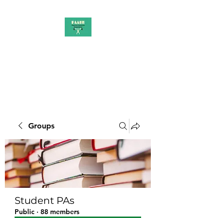
PAAUK
Stronger together
Groups
Student PAs
Public
·
88 members