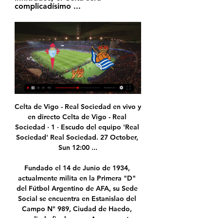
complicadísimo ...
Celta de Vigo - Real Sociedad en vivo y en directo Celta de Vigo - Real Sociedad · 1 · Escudo del equipo 'Real Sociedad' Real Sociedad. 27 October, Sun 12:00 ...

Fundado el 14 de Junio de 1934, actualmente milita en la Primera "D" del Fútbol Argentino de AFA, su Sede Social se encuentra en Estanislao del Campo Nº 989, Ciudad de Haedo, perdio la final por un Ascenso ante General Mitre en el año 1965 y quedo Desafiliado en cuatro oportunidades (88/89 - 94/95 - …

Argentinos derrotó 2-1 a Colón en Santa Fe. Argentinos Juniors venció este sábado a Colón de Santa Fe por 2-1, como visitante, en el primer partido de la 16ª fecha del torneo Clausura de fútbol.. El Tres en vivo. Soleado y frío, como para hacer madurar las mandarinas.

San Isidro cometió algunos fallos en ofensiva (lanzó 4/13 en cancha, con 1/7 en triples y 1/4 en libres), y eso lo llevó a dejar la oportunidad de acercarse más en el tanteador. Así fue como Platense, moviendo el banco, lo cerró mejor: 16-10, exhibiendo todo su poderío defensivo para eclipsar a los sanfrancisqueños.

Ver EN VIVO y en DIRECTO ONLINE Osasuna vs. Real hace 3 días — Te contamos dónde ver en directo online el Osasuna vs. Real Sociedad de la Copa del Rey 2023-2024: canal de TV y streaming en vivo.

En Expansión.com le ofrecemos un listado completo de todos los españoles en régimen de autónomos dedicados al sector de 'FRUTERIAS Y VERDULERIAS'. En nuestro directorio encontrará de forma rápida y sencilla una gran cantidad de información relativa a …

Jornada 21: CELTA-REAL SOCIEDAD En vivo y en directo Sigue el partido de Jornada 21: CELTA-REAL SOCIEDAD minuto a minuto, en eitb.eus podéis seguir el partido de Jornada 21: CELTA-REAL SOCIEDAD en vivo y en ...

Nacionales Fiscalía ordena detención de jugador de River imputado por violencia en Paraguay 28 de agosto de 2019 La Fiscalía ordenó la detención del jugador uruguayo Nicolás de la Cruz, del club River Plate, quien fue procesado por una causa de …

Sitio web oficial del célebre brick de construcción con vínculos a productos, juegos, videos, la tienda LEGO®, la historia de LEGO, creaciones de los fans

Últimos lugares Guadalajara, Diplomado Urgencias 2019 (Inicio 30 Marzo) ️ Aval Universitario (UAEH) ️ 100 puntos por parte de la CONAMEGE ️ BLS / ACLS de la AHA ️ Ponentes nacionales e internacionales ️ Taller de ventilación,. Le avisaremos cuando ocurra algo en Pachuca de Soto.

Álvaro Blanco Damea consigue ganar en la ronda previa de calificación a costa de Álvaro Sáez-Royuela Ariza Octavio Volpi ganó a Ignacio Vinas en la ronda previa de calificación del torneo de Tabarka.

Toda la información del partido CD Badajoz vs Recreativo en vivo de Segunda División B (19 Abril 2020): Resumen, Estadísticas, Alineación y Resultados - Besoccer. Don't miss the most important football matches while navigating as usual through the pages of your choice. Activa el sidebar de Firefox.

Web oficial de la Real Sociedad S.A.D - Real Sociedad de Página de inicio de la Real Sociedad de Fútbol S.A.D..

Toda la información del partido Enköpings SK vs IFK Mora en vivo de Cuarta Suecia (02 Junio 2019): Resumen, Estadísticas, Alineación y Resultados - Besoccer. Don't miss the most important football matches while navigating as usual through the pages of your choice.

Remate fallado por Jona (UCAM Murcia) remate con la derecha desde el lado derecho del interior del área muy cerca del palo derecho pero se marchó ligeramente desviado. Asistencia de Sergio Mora con un centro al área. Remate fallado por Juanma (UCAM Murcia…

Es la cabecera de un grupo financiero de origen español. El Grupo BBV está presente en Cuba desde 1995, fecha en que el Banco Nacional de Cuba, le autorizó a establecer una Oficina de Representación en Cuba. Banco Sabadell S.A. El Banco Sabadell encabeza un Grupo financiero, formado también por Solbank, Banco Asturias y Sabadell MultiBanca.

Múltiples medios de comunicación, subte línea D estación "Juramento". Cerca est Belgrano "C "FFCC MITRE y estación Belgrano R. plaza Belgrano R a 4 cuadras y a dos cuadras de Plaza y Mercado "Juramento" y SUPERMERCADO COTO. DESCRIPCIÓN: PISO 5 ambientes con dependencia ,cochera Y BAULERA, en Vidal entre Av. Olazabal y Mendoza. MUY LUMINOSO

Este miércoles la CONCACAF realizó el sorteo de la Concachampions. El duelo más llamativo es uno de los clásicos centroamericanos, el Olimpia hondureño enfrentará a Alajuelense costarricenses, los hondureños abrirán la serie y los 'ticos' cerrarán en Costa Rica, pero no en casa por la sanción que tiene el Estadio Morera Soto.

Últimas noticias sobre los Rojinegros: su fútbol, opinión, equipo, partidos, refuerzos, calendario, jugadores. Todo acá y desde los principales medios.

rafael domingo briceÑo pinzon, rafael alfredo briceÑo sosa, bertha isela castro mejia, arely del rosario barbeito castillo, andrea aviles aguilar - juicio ejecutivo mercantil promovido por el primero por conducto de los cuatro siguientes como sus endosatarios en procuracion en contra de ruby alicia carballo canul.- expediente 01848/2017.- auto

Real Sociedad: partido en streaming y en TV | Horarios Real Sociedad: ¿dónde verlos jugar hoy? ¿Prime Video, DAZN o gratis? Encuentra streamings, emisiones en TV y todos los resultados en JustWatch.

Rapid Wien TSV Hartberg resultado partido en directo (y ver en vivo online video streaming en directo) comienza el 29.9.2019. a las 15:00 (Hora UTC) en Allianz Stadion, Vienna, Austria. Bundesliga, Austria.

Noticias, fichajes, crónicas... todo sobre el Arenas Club perteneciente al Grupo II de la segunda división b en LaSegundaB.es Fecha:. La asistente del UD Logroñés 0-0 Arenas no pudo comenzar el partido Grupo II La asistente del UD Logroñés 0-0 Arenas no pudo comenzar el partido

Toros de Tijuana vs Acereros de Monclova. Toros se enfrenta en este momento a Monclova en el sexto juego de la serie. Acereros lleva la ventaja de 3 juegos por 2. Comentarios. MÁS SOBRE FOTOGALEEIAS. El paso de AMLO por Tijuana. Por: Lizbeth Ruiz C./El Mexicano / Junio 09, 2019.

· Señal en vivo las 24 horas · Compartir transmisión via ChromeCast · Todas las noticias y la actualidad deportiva argentina y del mundo · Estadísticas, datos e información de las principales competencias y deportes · Seguí a tu equipo, deporte y programa favorito · Recibí alertas y notificaciones

Related post for Real Zaragoza X Elche En Vivo Na Tv. Barcelona X Osasuna En Vivo Na Globo. Ver Real Zaragoza Vs Elche En Vivo Futsal. Sevilla Vs Celta Vigo Amistoso 2019 En Vivo Youtube. Osasuna Vs Barcelona Basket En Vivo. Other source for Real Zaragoza X Elche En Vivo Na Tv.

Se enfrentan este sábado, Cádiz y Albacete,. en el que manchegos y andaluces se juegan el seguir arriba y no descolgarse de los puestos que dan acceso al ascenso directo, ni los playoff, ya que son varios los equipos que están al acecho.. Albacete Balompié.

En directo El Celta y Benítez toman aire. El Golazo · figuer.png. FIGUEROA VÁZQUEZ SE ENSAÑÓ UN PUNTO MUY DULCE PARA LA REAL SOCIEDAD. El Golazo · desas.png. LOS ...

Los Leones Negros se fueron adelante en el marcador con gol de Jonathan Quintero, de penalti, y uno más de Emmanuel Ayala con un tiro cruzado. Sobre el final del encuentro, Osvaldo Martínez descontó con un potente disparo desde afuera del área y casi logra el empate en un tiro libre. Finalizado | Atlas 1-2 Leones Negros, Copa MX

Sport Huancayo, Cantolao, Atlético y Deportivo Coopsol luchan por clasificar a la final de la Copa Bicentenario. De los cuatro semifinalistas dos son de primera división o Liga 1 Movistar y dos de segunda o Liga 2. Esta semana se juega los partidos de vuelta de las semifinales de la Copa

Vea nuestro inventario de KOMATSU Maquinaria Para La Construcción Para La Venta nuevos y usados cerca de usted en MarketBook.cl. Los modelos incluyen D65, PC210, PC360, PC200, D61, PC138, WA320, WA380, PC290, y D39. Página 1 de 251.

El tradicional torneo busca a un representante chileno para la Copa Libertadores y Copa Sudamericana 2016. Mientras seguimos con la euforia tras ganar la Copa América, el fútbol nacional dará inicio a una nueva temporada este miércoles con el inicio de la Copa Chile MTS 2015. El duelo de Cobresal frente a Deportes La Serena, […]

Palestino vs Universidad de Chile en vivo desde las 15:00 horas, puedes ver por medio de CDF Premium. Palestino recibe a Universidad de Chile en vivo gratis. Morning a juveniles, tal como lo exigen las reglas de la ANFP, producto de esto, el duelo de ida fue a favor de Santiago Morning por tres a cero,.

REPERCUSIONES DEL ENCUENTRO ENTRE JUSTO JOSÉ DE URQUIZA 1 – LEANDRO NICÉFORO ALEM 1. (Mejor Programa Deportivo Partidario) Premio Radio Capilla 2010. LAFERRERE FESTEJA DESDE LA PUNTA - *LAFERRERE 1 – LUJAN 0.

Celta de Vigo - Real sociedad pronóstico, previa, cuotas y hace 19 horas — Celta de Vigo - Real sociedad. Partido entre dos equipos que vienen haciendo Socios: • Ruleta gratis • Slots online gratis • Casinos en línea ...

mo como subsidio directo para pagar a los productores de azucar levanta levanta-ra. Hollis Bankhead y de Tallulah James Brockman. Se graduo de Ba Bachiller. tol Club y el sefior Zequeira no re re-presenta presenta re-presenta a ninguna organizacion.

Ayuda: Resultados de béisbol en directo en MisMarcadores.com: Cuba. Livescore de béisbol: Cuba y más de 30 ligas y copas de béisbol. Actualizaciones muy rápidas de los marcadores (EN DIRECTO), resultados de las entradas, resultados finales, estadísticas de los partidos, clasificaciones de las ligas y …

️ Celta Vigo vs Real Sociedad - en vivo ver partido online El resultado más común de encuentros entre RC Celta de Vigo y Real Sociedad es 1 - 1. 10 encuentros han terminado con este resultado. En los últimos 29 ...

El total de importaciones para la economía de Puerto Rico fue de $45 billones en el año 2013. La tasa de crecimiento promedio de los últimos cinco años de las importaciones fue de 0.3%. Algunos productos de importación: químicos, maquinaria y equipo, ropa, alimentos, p