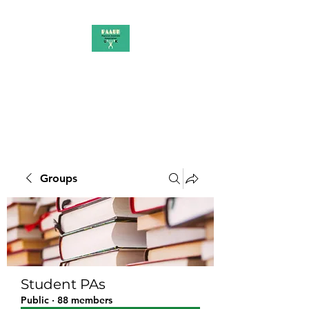
PAAUK
Stronger together
Groups
Student PAs
Public
·
88 members