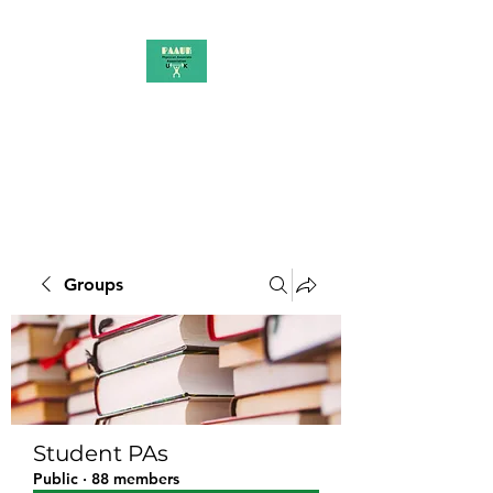
PAAUK
Stronger together
Groups
Student PAs
Public
·
88 members