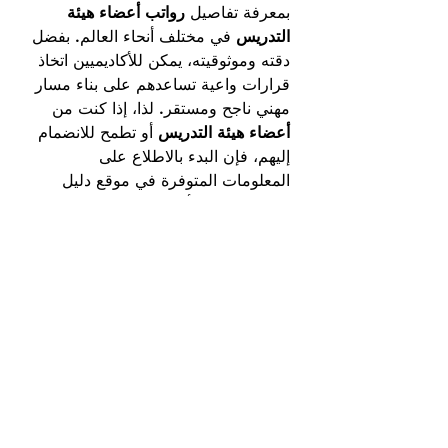
بمعرفة تفاصيل 
رواتب أعضاء هيئة 
التدريس
 في مختلف أنحاء العالم. بفضل 
دقته وموثوقيته، يمكن للأكاديميين اتخاذ 
قرارات واعية تساعدهم على بناء مسار 
مهني ناجح ومستقر. لذا، إذا كنت من 
أعضاء هيئة التدريس
 أو تطمح للانضمام 
إليهم، فإن البدء بالاطلاع على 
المعلومات المتوفرة في موقع دليل 
الرواتب خطوة أساسية نحو مستقبل 
أكاديمي مزدهر.
0
0
2
Write a comment...
About
Welcome to the group! You can