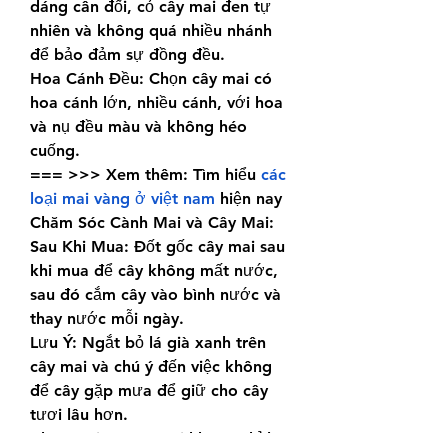
dáng cân đối, cỏ cây mai đen tự 
nhiên và không quá nhiều nhánh 
để bảo đảm sự đồng đều.
Hoa Cánh Đều: Chọn cây mai có 
hoa cánh lớn, nhiều cánh, với hoa 
và nụ đều màu và không héo 
cuống.
=== >>> Xem thêm: Tìm hiểu 
các 
loại mai vàng ở việt nam
 hiện nay
Chăm Sóc Cành Mai và Cây Mai:
Sau Khi Mua: Đốt gốc cây mai sau 
khi mua để cây không mất nước, 
sau đó cắm cây vào bình nước và 
thay nước mỗi ngày.
Lưu Ý: Ngắt bỏ lá già xanh trên 
cây mai và chú ý đến việc không 
để cây gặp mưa để giữ cho cây 
tươi lâu hơn.
Chọn mai và cây mai không chỉ là 