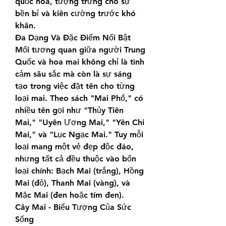
quốc hoa, tượng trưng cho sự 
bền bỉ và kiên cường trước khó 
khăn.
Đa Dạng Và Đặc Điểm Nổi Bật
Mối tương quan giữa người Trung 
Quốc và hoa mai không chỉ là tình 
cảm sâu sắc mà còn là sự sáng 
tạo trong việc đặt tên cho từng 
loại mai. Theo sách "Mai Phổ," có 
nhiều tên gọi như "Thủy Tiên 
Mai," "Uyên Ương Mai," "Yên Chi 
Mai," và "Lục Ngạc Mai." Tuy mỗi 
loại mang một vẻ đẹp độc đáo, 
nhưng tất cả đều thuộc vào bốn 
loại chính: Bạch Mai (trắng), Hồng 
Mai (đỏ), Thanh Mai (vàng), và 
Mặc Mai (đen hoặc tím đen).
Cây Mai - Biểu Tượng Của Sức 
Sống