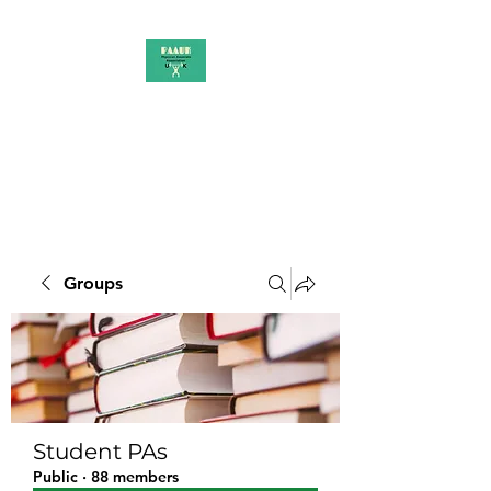
PAAUK
Stronger together
Groups
Student PAs
Public
·
88 members