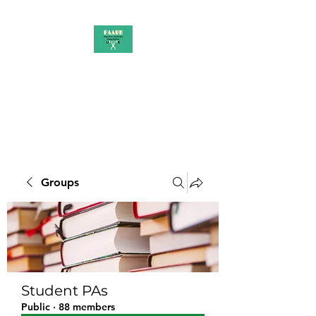
PAAUK
Stronger together
Groups
Student PAs
Public
·
88 members