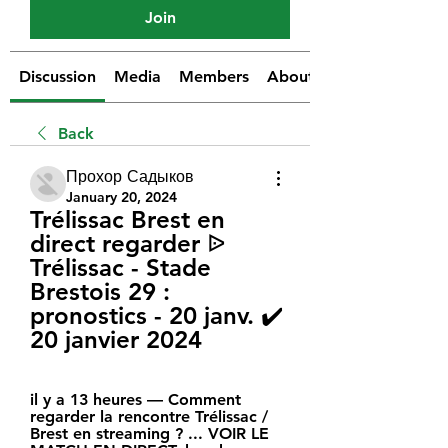
Join
Discussion
Media
Members
About
Back
Прохор Садыков
January 20, 2024
Trélissac Brest en 
direct regarder ᐉ 
Trélissac - Stade 
Brestois 29 : 
pronostics - 20 janv. ✔️ 
20 janvier 2024
il y a 13 heures — Comment 
regarder la rencontre Trélissac / 
Brest en streaming ? ... VOIR LE 