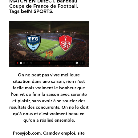
MATCH EN DIRECT. bandeau 
Coupe de France de Football. 
Tags beIN SPORTS.
On ne peut pas vivre meilleure situation dans une saison, rien n’est facile mais vraiment le bonheur que l’on vit de finir la saison avec sérénité et plaisir, sans avoir à se soucier des résultats des concurrents. On ne le doit qu’à nous et c’est vraiment beau ce qu’on a réalisé ensemble.

Prosyjob.com, Camdev emploi, site web dédié aux offres et demandes d´emploi et de formation au Cameroun, toutes les formations dispensées au Cameroun par les Centre de formation professionnelles, proposez vos formations ou inscrivez-vous en ligne à une offres de formation, tarifs préférentiel pour les inscrits de Prosyjob.com

⚡️Gaaaaame day ! au stade Chaban Delmas face au Stade Français Paris en TOP 14 Rugby 16h40 > arrivée des joueurs place Johnston 18h00 > coup...

Les plus grands spectacles et concerts passent par la scène du Zénith de Strasbourg Europe. Réservez vos billets pour assister aux manifestations de la salle !

Cette région présente une grande diversité puisqu'elle englobe certains pays parmi les plus pauvres du monde ainsi que des pays plus riches, où le progrès s'accompagne d'inégalités flagrantes. Les répercussions des conflits et des catastrophes naturelles font partie des difficultés associées à …

neuville saint amand 40887855100022 e.g courtage 15 rue louise hugues 41462712500027 sarl van maele 4312a 2 b rue de morcourt rouvroy 48159258200011 monsieur sylvain van maele 1 rue de morcourt 58201326400038 comptoirs mineraux matieres premieres 2399z rue maurice bellonte 73980623000648 ets horticoles georges truffaut che de lehaucourt 77561803600286 boulangerie …

Boulogne-Levallois et Monaco ont confirmé leur début de saison parfait en remportant leur quatrième victoire en autant de journées de Jeep Elite. Les Metropolitans ont battu Strasbourg au…

Insipides contre Guingamp, les Bordelais récoltent la moyenne équipe de 4.9/10 ce matin dans les colonnes de L'Équipe. Les notes : Bordeaux : Costil.

Votre maillot rugby au meilleur prix. Achetez votre Maillot enfant Kombat Montpellier Hérault Rugby domicile 2018-19 Kappa bleu, l'équipement idéal les passionnés.

Stade Brestois. On connaît l'horaire de la rencontre à 9 janv. 2024 — Le match sera retransmis en direct sur la chaîne sportive beIN Sports. Stade Brestois · Coupe de France de football · Football · Sport · Brest ...

Tout ce qu'il faut savoir sur le match Marienlyst vs Hillerød de D3 Danemark du (27 Avril 2019) en direct : Résumé, statistiques, compositions et résultats - Besoccer. Don't miss the most important football matches while navigating as usual through the pages of your choice.

Vous consultez actuellement la page : Statistique Motor Lublin - ZKS Stal Stalowa Wola Statistiques des matchs de Motor Lublin et ZKS Stal Stalowa Wola: afin de vous aider à parier nous affichons les derniers scores et les stats entre Motor Lublin SA et ZKS Stal Stalowa Wola.Les cotes du match Motor Lublin - ZKS Stal Stalowa Wola sont aussi disponibles selon le contexte.

En club, on refait appel à lui début décembre pour un second match de Coupe avec les pros. Deux semaines plus tard, les dirigeants d’Altinordu décident de lui faire signer son premier contrat. Il est titulaire le 23 décembre lors du troisième match de Coupe, contre Fenerbahce. Cinq jours plus tard, il dispute son premier match en.

STADE BRESTOIS 29 - LE SITE OFFICIEL Voir plus de publications · Voir plus de publications. Prochain match à domicile. Classement. BREST. Equipe 1. VS. Nice. Nice. Ligue 1 Uber Eats - J20. dimanche ...

Regarder Trélissac Brest en streaming live direct Coupe de Regarder Trélissac Brest en streaming et voir Trélissac Brest en live direct : comment regarder le match ? Pour regarder Trélissac Brest en streaming et ...

- Tarif licenciés CJF Fleury Loiret Handball : 5 € (et gratuit pour les licenciés. Présentation des équipes jeunes à la mi-temps. Billets à retirer aux bureaux du club …

Eredivise Football Européen Football Français France Olympique Lyonnais Onefootball Portraits. Memphis Depay, itinéraire compliqué d’un enfant surdoué Jeffrey Bevilacqua 17 octobre 2019. Football Français France Ligue 1 Olympique de Marseille Onefootball Portraits. Gunnar Andersson : la vie en jaune et bleu SimonTn 13 octobre 2019. Football Français France Olympique Lyonnais.

Vivre en Turquie, l’interview de Mélanie, Française expatriée : Bonjour Mélanie ! D’où viens-tu et que fais-tu en Turquie ? Je suis originaire de Tours, mais j’ai pas mal bougé entre Nantes, Grenoble, Londres et Paris. Avant de partir, j’étais directrice clientèle dans une agence de communication à Paris. Aujourd’hui je vis à Istanbul, en Turquie, depuis décembre 2014.

Match à la radio: Trelissac - Brest dans 57 minutes — Suivez en direct le match Trelissac - Brest - samedi, 20 janvier 2024.

Au cours des 53 dernières rencontres entre ces deux équipes, Lens a remporté 21 matches, tandis que Le Havre s'est imposé lors de 13 matches (19 matches nuls en tout). Le nombre de buts inscrits pour Lens est de 72 buts contre 48 pour les joueurs de Le Havre lors de ces 53 oppositions.

Multiplex Coupe de France : à quelle heure et sur il y a 33 minutes — De son côté, Brest se déplace à Trélissac, après avoir remporté son duel contre Angers (1-0). Multiplex Coupe de France en direct : sur quelle ...

AIDE: Vous êtes sur la page résultats de Championnat du Monde U19 - Femmes 2019 dans la section Basket/Monde. Le livescore de Championnat du Monde U19 - Femmes 2019, résultats finaux et partiels, classements de Championnat du Monde U19 - Femmes 2019 et détails du match vous sont offerts par FlashResultats.fr. En plus des résultats de.

Suivez Lille - Caen en direct, ce dimanche, dès 15h - La Voix du Nord Suivez Lille - Caen en direct, ce dimanche, dès 15h Les Lillois comptent bien prouver que leur défaite à Strasbourg la semaine dernière n'était EN DIRECT LIVE Lille OSC - SM Caen - Ligue 1 - 20 août 2017 Suivez en

quelle chaîne et comment regarder le match en streaming il y a 3 heures — La rencontre Trélissac – Brest sera retransmise à la télévision sur beIN SPORTS MAX 7, avec l'heure de début du match fixée à 17h30. Comment ...

C’est avec beaucoup d’intérêt que l’on suivra ce duel où l’équipe du PSG affrontera l’OM de Marseille à l’occasion de ce match de la 27ème journée du championnat de la Ligue 1 qui s’avère plus ouvert qu’il n’y parait et que l’on pourra voir en streaming live sur internet ainsi qu’en direct le 25/02/2018 sur la.

Le TFC organise un déplacement au Stade de France ! Restez connectés, plus d'informations à venir très prochainement... Publié le : mer 18/04/2018 - 13:40 Après la belle qualification des U19 pour la finale de la Coupe Gambardella, le club va organiser un déplacement au Stade de France pour ses supporters ! …

L’activité maritime de Toulon est historique. La ville accueille le plus grand port militaire français avec son arsenal. Toulon est également le premier port français reliant la Corse, avec plus d'un million de passagers par an. Sa situation géographique est exceptionnelle en bord de …

De plus, le Comité n’a pas été convaincu par les arguments avancés par la France, selon lesquels l’interdiction de dissimuler le visage était nécessaire et proportionnée pour des raisons de sécurité et visait à assurer le respect du principe du “vivre ensemble” dans la …

LOTO JT de 1 à 20 Consolider les numéros et les planches, en les collant sur du carton et en les plastifiant. Le jeu comporte 50 grilles différentes.

Suivez le match Erzin Spor - Manisaspor en direct LIVE ! C'est Erzin Belediyespor qui recoit Manisaspor pour ce match turc du dimanche 23 fevrier 2020 (Resultat 3. Lig)

Les bulletins officiels édités par la DILA garantissent la transparence économique et financière par la publication au niveau national de l'ensemble des informations légales, économiques et financières relatives à la vie des entreprises et au milieu associatif, ainsi que de l'action de l'État, des collectivités locales et de leurs.

Chaque semaine, sur Radio Nîmes, les coups de coups et coups de gueule d’Olivier Bonné sur l’actualité du ballon ovale. Le rugby tel qu’on l’aime, que l’on ait été acteur sur le pré ou observateur enthousiaste dans les coulisses. Amoureux transit – tout simplement – de cette odeur inoubliable de …

Coupe de France : pourquoi Brest, adversaire de Trélissac il y a 20 heures — La grande délivrance était de les voir hausser le niveau en termes d'agressivité et d'intensité, développer le jeu que l'on souhaite montrer », ...

Pedro Rolon est sur Facebook. Inscrivez-vous sur Facebook pour communiquer avec Pedro Rolon et d’autres personnes que vous pouvez connaître. Facebook...

maîtresse de maison et liste des taches À quatre journées de la fin de la saison régulière, les Albatros sont installés à la première place de Division 1. Le capitaine, Jonathan Avenel, fait le point, alors que les play-offs arrivent à grand pas. Avec 19 points pris sur 21 possibles, pensez-vous que tous les voyants sont au vert depuis.

Busbud vous montre tous les prix et tous les horaires afin que vous puissiez facilement planifier votre trajet de bus de Rennes à Strasbourg. Nous nous assurons que vous pourrez trouver un bus qui vous reliera de Rennes à Strasbourg parmi les compagnies les plus fiables qui effectuent ce trajet.

L'aviophobie, c'est la phobie de prendre l'avion. Mais comment faire dans ce cas pour voyager loin si on souffre de cette angoisse ? Nous vous donnons les clés, non pas pour combattre cette peur, mais pour trouver une alternative au transport aérien et enfin vivre vos rêves d'évasion.

ASEC Mimosas SC Gagnoa FC San-Pédro Africa Sports d'Abidjan AFAD Djékanou Bouaké FC USC Bassam Williamsville AC Moossou FC ASI d'Abengourou AS Tanda SOA Lys Sassandra Racing d'Abidjan Kiti klubai: Stade d'Abidjan Séwé Sports de San-Pédro Denguelé Sports d'Odienné Jeunesse Club d'Abidjan Stella Club d'Adjamé

Angixel et Aurélie, deux supportrices du club, vous présente un blog sur le Castres Olympique...vous pourrez suivre plein