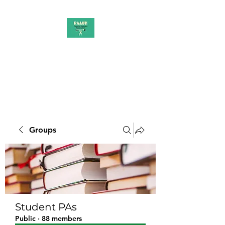
PAAUK
Stronger together
Groups
Student PAs
Public
·
88 members