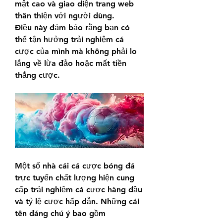
mật cao và giao diện trang web 
thân thiện với người dùng.
Điều này đảm bảo rằng bạn có 
thể tận hưởng trải nghiệm cá 
cược của mình mà không phải lo 
lắng về lừa đảo hoặc mất tiền 
thắng cược.
Một số nhà cái cá cược bóng đá 
trực tuyến chất lượng hiện cung 
cấp trải nghiệm cá cược hàng đầu 
và tỷ lệ cược hấp dẫn. Những cái 
tên đáng chú ý bao gồm 