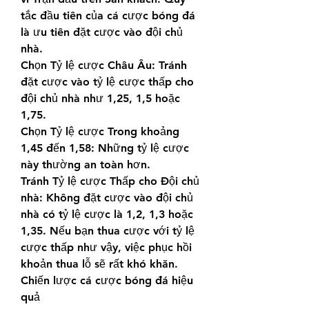
tắc đầu tiên của cá cược bóng đá 
là ưu tiên đặt cược vào đội chủ 
nhà.
Chọn Tỷ lệ cược Châu Âu: Tránh 
đặt cược vào tỷ lệ cược thấp cho 
đội chủ nhà như 1,25, 1,5 hoặc 
1,75.
Chọn Tỷ lệ cược Trong khoảng 
1,45 đến 1,58: Những tỷ lệ cược 
này thường an toàn hơn.
Tránh Tỷ lệ cược Thấp cho Đội chủ 
nhà: Không đặt cược vào đội chủ 
nhà có tỷ lệ cược là 1,2, 1,3 hoặc 
1,35. Nếu bạn thua cược với tỷ lệ 
cược thấp như vậy, việc phục hồi 
khoản thua lỗ sẽ rất khó khăn.
Chiến lược cá cược bóng đá hiệu 
quả