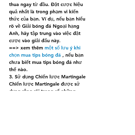
thua ngay từ đầu. Đặt cược hiệu 
quả nhất là trong phạm vi kiến ​​
thức của bạn. Ví dụ, nếu bạn hiểu 
rõ về Giải bóng đá Ngoại hạng 
Anh, hãy tập trung vào việc đặt 
cược vào giải đấu này.
==> xem thêm 
một số lưu ý khi 
chọn mua tips bóng đá
 , nếu bạn 
chưa biết mua tips bóng đá như 
thế nào.
3. Sử dụng Chiến lược Martingale
Chiến lược Martingale được sử 
dụng rộng rãi trong số những 
người cá cược. Phương pháp này 
bao gồm việc tăng gấp đôi tiền 
cược của bạn sau mỗi lần thua 
cho đến khi bạn thắng. Theo cách 
này, một lần thắng duy nhất có 
thể bù đắp cho những lần thua 