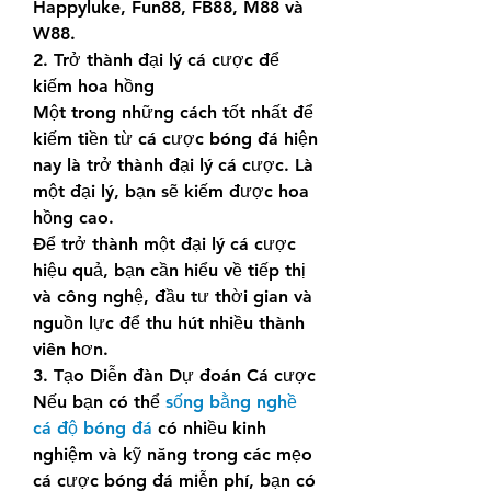
Happyluke, Fun88, FB88, M88 và 
W88.
2. Trở thành đại lý cá cược để 
kiếm hoa hồng
Một trong những cách tốt nhất để 
kiếm tiền từ cá cược bóng đá hiện 
nay là trở thành đại lý cá cược. Là 
một đại lý, bạn sẽ kiếm được hoa 
hồng cao.
Để trở thành một đại lý cá cược 
hiệu quả, bạn cần hiểu về tiếp thị 
và công nghệ, đầu tư thời gian và 
nguồn lực để thu hút nhiều thành 
viên hơn.
3. Tạo Diễn đàn Dự đoán Cá cược
Nếu bạn có thể 
sống bằng nghề 
cá độ bóng đá
 có nhiều kinh 
nghiệm và kỹ năng trong các mẹo 
cá cược bóng đá miễn phí, bạn có 