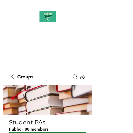
PAAUK
Stronger together
Groups
Student PAs
Public
·
88 members