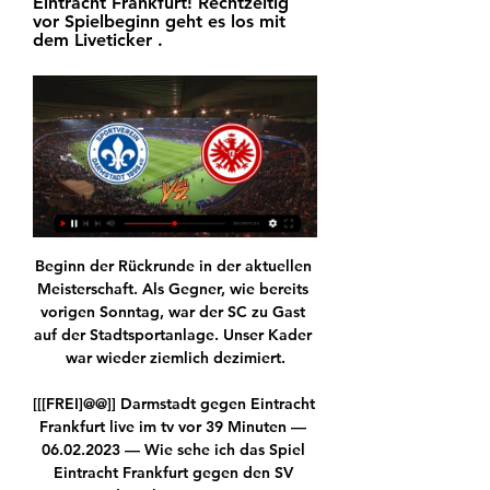
Eintracht Frankfurt! Rechtzeitig 
vor Spielbeginn geht es los mit 
dem Liveticker .
Beginn der Rückrunde in der aktuellen Meisterschaft. Als Gegner, wie bereits vorigen Sonntag, war der SC zu Gast auf der Stadtsportanlage. Unser Kader war wieder ziemlich dezimiert.

[[[FREI]@@]] Darmstadt gegen Eintracht Frankfurt live im tv vor 39 Minuten — 06.02.2023 — Wie sehe ich das Spiel Eintracht Frankfurt gegen den SV Darmstadt 98 live im TV? Die ARD zeigt das DFB-Pokal-Achtelfinale ...

Note: Die Ladies in Black Aachen F Ergebnisseite auf LiveTicker.com beinhaltet Ladies in Black Aachen F Live Ergebnisse, Ergebnisse, Tabellenstand, Match Details, Wettvergleiche und H2H Statistiken. Folge jetzt den Ladies in Black Aachen F Live Ergebnissen und anderen Volleyball Ergebnissen auf LiveTicker.com! Nutzungsbedingungen; Hier werben.

Im Zuge der Rückreise nach Wien absolvierte man in Bad Wimsbach noch einen Test in Oberösterreich - hier wurde Gegner FK Jablonec (Tschechien) mit 2:1 besiegt. Vor rund 400 Zuschauern bei sonnigem Wetter wollte Rapid vor der Rückreise nach Wien noch zu …

24.07.2019 Bundesstraße 13, Kreisverkehr südlich Heißmanning und Fahrbahnsanierung nördlich Pfaffenhofen - Beginn der Bauarbeiten. Am Montag, den 29.07.2017 beginnt das Staatliche Bauamt Ingolstadt mit dem aufwendigen Kreuzungsumbau südlich Heißmanning, im Bereich der Einmündung der Anton-Schranz-Straße in die Bundesstraße 13 (B 13).

Die Meisterschaft wurde 1906 gegründet, der Sieger der Finalspiele erhält den Coupe Magnus, die wichtigste Trophäe im französischen Eishockey. Sowohl die Ligue Magnus als auch der Coupe …

LKW Fahrer (m/w) für Tankwagen Das Lagerhaus St. Pölten sucht für die Zustellung von flüssigen und festen Brennstoffen im Nahverkehr mit täglicher Heimkehr ab sofort eine/n LKW Fahrer/in für Tankwagen für 38,5 Wochenstunden.

Der 13. August 2019 wird als bisher größter Jubeltag in der 111jährigen Klubgeschichte des LASK eingehen. Erstmals das Play-off in der Qualifikation für die Champions League geschafft, das auch ein Millionenglück, die bisher größte Einnahme der Linzer bedeutet. 14.000 Zuschauer sorgten am Ende nach dem 3:1 (0:0) gegen den FC Basel im.

Am Ende hat Spanien mit 2 zu 1 gewonnen. Für Spanien haben die Spieler Fabian Ruiz und Dani Olmo getroffen. Das Tor für Deutschland hat Nadiem Amiri kurz vor Schluss geschossen. Deutschland hat bei einer U21-EM schon 4 Mal das End-Spiel erreicht. 2008 und 2017 ist Deutschland …

Hätte Arminia Bielefeld in der Hinrunde eine so starke Leistung gezeigt wie in der Rückrunde, würde der Klub wohl in der Bundesliga spielen. Doch nach einem ordentlichen Start mit vier Punkten.

FC Basel FC Lugano FC Luzern Neuchtel Xamax Servette FC Sion FC St. Gallen FC Thun Young Boys FC Zrich. Diese Website verwendet Cookies, um Ihnen den bestmglichen Service bieten zu knnen. Durch die Nutzung dieser Website. St. Gallen live streaming best ysu Sion – St. Gallen live streaming Sion – St. Gallen live streaming.

Auftritte sind immer etwas Besonderes. So auch hier. Als wir im Frühjahr gefragt wurden, ob wir einen Auftritt im Vitalis Senioren Zentrum Abraham machen wollen, war die Antwort kurz und bündig.

Luzern sichert Platz 5, Lugano nähert sich Platz 3 Beitrag in Merkliste speichern In der zweitletzten Runde der Super League fällt eine weitere Entscheidung: Der FC Luzern sichert sich Platz 5 und spielt im Sommer die Europa-League-Qualifikation.

Der FC Bayern München gewinnt sein drittes Spiel in Folge - allerdings ohne zu glänzen. Geschenke kamen aus Freiburg und Dortmund. Und auch die Gastgeber aus Mainz haben Grund zu feiern.

Düsseldorfer EG 5:3 Augsburger Panther | 18. Spieltag von Hockeyweb. Alle Termine im eigenen Kalender. Einmal hinzufügen. Immer aktuell. 100% kostenlos.

SV Darmstadt gegen Eintracht Frankfurt live im TV und Stream Die Partie Darmstadt 98 gegen Eintracht Frankfurt wird vom Pay-TV-Sender Sky live im TV übertragen. Der Countdown zum Spiel in Darmstadt startet am Samstag, 20. Januar 2024, um 15.00 Uhr auf Sky Sport mit den Vorberichten. Um 15:30 Uhr ertönt der Anpfiff. Die Partie Darmstadt 98 gegen Eintracht Frankfurt wird vom Pay-TV-Sender Sky live im TV übertragen. Der Countdown zum Spiel in Darmstadt startet am Samstag, 20. Januar 2024, um 15.00 Uhr auf Sky Sport mit den Vorberichten. Um 15:30 Uhr ertönt der Anpfiff. vor 16 Stunden Frankfurter Rundschau Frankfurter Rundschau

Hits aus den Jahren 1990 bis 1999, von HipHop über Grunge bis Euro-Dance und Techno. Hier könnt ihr hören, was am 29. Oktober von 15 bis 17 Uhr lief.

Erotische Massage Veröffentlicht am 29.10.2019 in der Kategorie Geile Sexgeschichten. eines vorweg: diese Geschichte ist aus den Weiten des Netzes und befindet sich seit einigen Jahren auf meiner Festplatte. ich arbeite gerade an einer eigenen Geschichte und poste bis zur Fertigstellung immer mal wieder eine kleine „Netz-Geschichte“ Alle.

SV Darmstadt 98 - Eintracht Frankfurt im Live-Stream und TV vor 17 Stunden — Das Match des SV Darmstadt 98 gegen Eintracht Frankfurt am 18. Spieltag der Saison 23/24 der Bundesliga (20.01.2024) verspricht Spannung bis ...

Der Antragsteller benötigt weder eine Niederlassungs- noch eine Aufenthaltserlaubnis. Leben die Kinder in einem anderen EU- /EWR-Mitgliedstaat, besteht der Kindergeldanspruch unmittelbar nach deutschem Recht (Antragsteller hat hier Wohnsitz oder gewöhnlichen Aufenthalt oder kann eine Erwerbstätigkeit in Deutschland nachweisen).

Der Malmö IF nutzte für seine Heimspiele seit 1970 das 5.804 Zuschauer fassende Malmö Isstadion. Im Januar 2007 wurde mit dem Bau einer neuen Arena für die Redhawks im Stadtteil Hyllievång begonnen, welche schließlich im November 2008 eröffnet wurde.

Diese Schlagzeile erwähnt Berliner Kent Robin Tönnesen, SG Flensburg-Handewitt, TBV Lemgo, St. Raphael, Topclub Telekom Veszprem, EM, THW Kiel, DPA …

Mit dem UNIQA ÖFB Cup Opening fiel am 28. Juni der Startschuss für die neue Saison im heimischen Fußball. Zwischen dem 19. und 21. Juli treffen 64 Vereine im Zuge der ersten Runde des UNIQA ÖFB Cups in 32 Partien aufeinander.

2019 Elekrizitätswerk Jona-Rapperswil 17.10. bis 10.11 2019 2018 Cannes Art 2014 Grand Café Odeon, Zürich (23.11.13 - 31.12.14) 2014 Lej da Staz, St. Moritz (21.12.13 - 30.3.14) 2013 Künstlermesse Frankfurt 2013 Galerie Durrer • Goll 2013 Galerie Beyeler Pratteln Barcelonaprojekt 2012 Mai-Ausstellung Projektgalerie Zürich 2012.

Darmstadt gegen Eintracht im live SV Darmstadt 98 - Eintrach vor 3 Stunden — vor 12 Stunden — Die Partie Darmstadt 98 gegen Eintracht Frankfurt wird vom Pay-TV-Sender Sky live im TV übertragen.

Mannheim. Hauptrundensieger Adler Mannheim hat im ersten Halbfinalspiel um die deutsche Eishockey-Meisterschaft mehr Mühe als gedacht mit den Kölner Haien.

Generalkonsulat der Volksrepublik China in Düsseldorf (2015-12-23) Generalkonsulat der Volksrepublik China in Frankfurt am Main (2014-01-15) Generalkonsulat der Volksrepublik China in Hamburg (2014-01-15) Generalkonsulat der Volksrepublik China in München (2014-01-15)

Ich kann damit leben, wenn sich ein neu aufgebautes Team erst finden muss. Selbst wenn mich Niederlagen oder eben solch enge Resultate wie gegen die des EVZ auch nachdenklich stimmen. Das von unseren Söldnern mehr erwartet wird, als das bisher gezeigte, war ja von Anfang an klar. Vertraut doch einfach dem Coaching und habt Geduld.

5001 Aarau T +41 (0). Stöbern Sie in der Sammlung Online und suchen Sie Ihr Lieblingswerk. Zur Sammlung Online. Sammlung Online verschafft Zugang zu ausgewählten Werken aus der Sammlung des Aargauer Kunsthauses. Teilweise werden nicht alle Arbeiten eines/einer Kunstschaffenden online …

Eintracht Frankfurt - Darmstadt 98 im DFB-Pokal 07.02.2023 — Das Spiel Frankfurt gegen Darmstadt wird allerdings parallel zum Angebot im Pay-TV auch in der ARD zu sehen sein. Es ist eines der wenigen ...

Mingo Makes It Potte Group vor 3 Stunden — [LIVEÜBERTRAGUNG-] Darmstadt gegen Eintracht Frankfurt im live Packendes Hessen-Derby - Frankfurt wirft Darmstadt aus 20.01.2024 Eintracht ...

Darmstadt gegen Eintracht Frankfurt im stream Eintracht Fran vor 7 Stunden — Darmstadt gegen Eintracht Frankfurt im stream Eintracht Frankfurt vs. SV Darmstadt 98: TV, LIVE-STREAM 20 Januar 2024 DFB-Pokal Achtelfinale ...

Eintracht Frankfurt gegen SV Darmstadt 98 | Alle Spiele Wo wird SV Darmstadt 98 gegen Eintracht Frankfurt live übertragen? TV-Sender, Info. Sky Sport Bundesliga. €. Sky Sport Bundesliga 1. €. Sky Sport Top Event.

Während die Bern Capitals in der West-Gruppe ihre Leaderposition dank einem Kantersieg über Tornados Frutigen verteidigen, müssen sich die Rheintal Gators Widnau durch die Niederlage gegen Pfannenstiel Egg von Bülach Floorball überholen lassen.

Gegen den VfL Wolfsburg musste man zum zweiten Mal in Folge die Punkte abgeben. Durch diese Niederlage fiel Düsseldorf in der Tabelle auf Platz zwölf zurück. In zwei Wochen tritt der VfL Wolfsburg bei der Borussia Dortmund an (30.03.2019, 15:30 Uhr), parallel genießt die Fortuna Düsseldorf Heimrecht gegen die Borussia Mönchengladbach.

4.391 Personen sprechen darüber. Impressum der Kölner Haie: http://www.haie.de/index.php?type=impressum Gefällt 156.553 Mal · 4.391 Personen sprechen darüber.

Die Salzburger, die aufgrund des Auswärtstreffers das Finale erreichten, stehen als erste Österreicher nach 1985 Rapid Wien in einem Europacup-Finale. Dort treffen sie am 27 April und 11. Mai auf Inter Mailand, das das Halbfinal-Rückspiel zu Hause gegen US Cagliari mit 3:0 (1:0) gewann (Hinspiel 2:3). Die Karlsruher stürmten munter drauflos.

GRAZ, MONTAG, 21. MÄRZ 2016 www.kleinezeitung.at MONTAG Sein Fünfer rettet das Zeugnis Saison-Bilanz. Marcel Hirscher wurde zum fünften Mal in Folge die große Kristallkugel für den Sieg im Gesamtweltcup überreicht, der Salzburger hat mit seiner 1795-Punkte-Saison dafür gesorgt, dass Österreich Skination Nummer eins bleibt.

Der Lido von Lugano bietet seinen Gästen zahlreiche Möglichkeiten: einen herrlichen, sehr feinen Sandstrand bis zum Seeufer hinunter, ein beheiztes olympisches Schwimmbecken, ein mittelgrosses