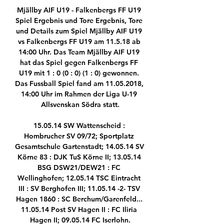
Mjällby AIF U19 - Falkenbergs FF U19 
Spiel Ergebnis und Tore Ergebnis, Tore 
und Details zum Spiel Mjällby AIF U19 
vs Falkenbergs FF U19 am 11.5.18 ab 
14:00 Uhr. Das Team Mjällby AIF U19 
hat das Spiel gegen Falkenbergs FF 
U19 mit 1 : 0 (0 : 0) (1 : 0) gewonnen. 
Das Fussball Spiel fand am 11.05.2018, 
14:00 Uhr im Rahmen der Liga U-19 
Allsvenskan Södra statt.

15.05.14 SW Wattenscheid : 
Hombrucher SV 09/72; Sportplatz 
Gesamtschule Gartenstadt; 14.05.14 SV 
Körne 83 : DJK TuS Körne II; 13.05.14 
BSG DSW21/DEW21 : FC 
Wellinghofen; 12.05.14 TSC Eintracht 
III : SV Berghofen III; 11.05.14 -2- TSV 
Hagen 1860 : SC Berchum/Garenfeld... 
11.05.14 Post SV Hagen II : FC Iliria 
Hagen II; 09.05.14 FC Iserlohn.
