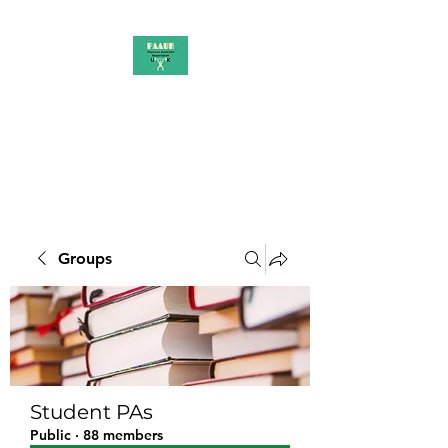
PAAUK
Stronger together
Groups
Student PAs
Public
·
88 members