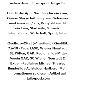
neben dem Fußballsport der große.

Hol dir die App! Nachtmodus ein / aus; 
Grosse Storyschrift ein / aus; Gelesenes 
markieren ein / aus; Kompaktansicht 
ein / aus; Startseite; Schweiz; 
International; Wirtschaft; Sport; Leben

Quelle: oe24.at (+1 weitere) - Qualität: 
7.6/10 - Tags: LASK, Wiener Neustadt, 
St. Pölten, GAK, Regionalliga-Mitte-
Verein GAK, SC Wiener Neustadt 2, 
Extrem-Radfahrer Michael Strasser, 
Bundesliga-Aufsteiger Hartberg. Mehr 
Informationen zu diesem Artikel auf 
tailorpost.com

Adler Union Frintrop II gegen SuS 21 
Oberhausen Nach dem ersten Testspiel 
unserer 1.Mannschaft gegen DJK Adler 
Union Essen-Frintrop e.V. II hat unser 