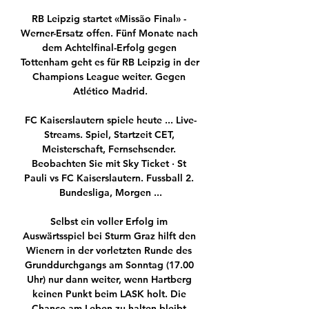
RB Leipzig startet «Missão Final» - 
Werner-Ersatz offen. Fünf Monate nach 
dem Achtelfinal-Erfolg gegen 
Tottenham geht es für RB Leipzig in der 
Champions League weiter. Gegen 
Atlético Madrid.

FC Kaiserslautern spiele heute ... Live-
Streams. Spiel, Startzeit CET, 
Meisterschaft, Fernsehsender. 
Beobachten Sie mit Sky Ticket · St 
Pauli vs FC Kaiserslautern. Fussball 2. 
Bundesliga, Morgen ...

Selbst ein voller Erfolg im 
Auswärtsspiel bei Sturm Graz hilft den 
Wienern in der vorletzten Runde des 
Grunddurchgangs am Sonntag (17.00 
Uhr) nur dann weiter, wenn Hartberg 
keinen Punkt beim LASK holt. Die 
Chance am Leben zu halten bleibt 