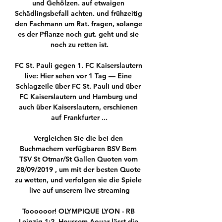
und Gehölzen. auf etwaigen 
Schädlingsbefall achten. und frühzeitig 
den Fachmann um Rat. fragen, solange 
es der Pflanze noch gut. geht und sie 
noch zu retten ist.

FC St. Pauli gegen 1. FC Kaiserslautern 
live: Hier sehen vor 1 Tag — Eine 
Schlagzeile über FC St. Pauli und über 
FC Kaiserslautern und Hamburg und 
auch über Kaiserslautern, erschienen 
auf Frankfurter ...

Vergleichen Sie die bei den 
Buchmachern verfügbaren BSV Bern 
TSV St Otmar/St Gallen Quoten vom 
28/09/2019 , um mit der besten Quote 
zu wetten, und verfolgen sie die Spiele 
live auf unserem live streaming

Toooooor! OLYMPIQUE LYON - RB 
Leipzig 1:2. Houssem Aouar lässt die 