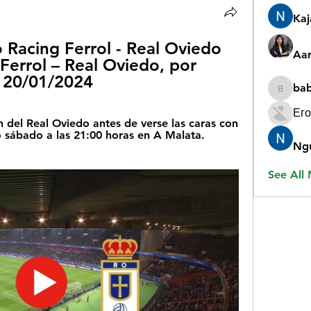
Ka
 Racing Ferrol - Real Oviedo 
Aar
Ferrol – Real Oviedo, por 
n 20/01/2024
ba
babygr
Его
 del Real Oviedo antes de verse las caras con 
o sábado a las 21:00 horas en A Malata. 
Ng
See All