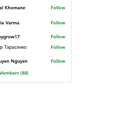
jal Khomane
Follow
ia Varma
Follow
bygrow17
Follow
ow17
р Тарасенко
Follow
uyen Nguyen
Follow
 Members (88)