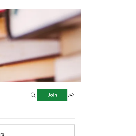
Join
rs