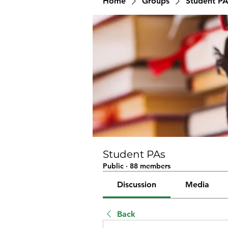
Home
Groups
Student PA
Student PAs
Public
·
88 members
Discussion
Media
Back