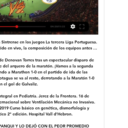
liga Argentina Primera C Metropolitana

Tigres vs Pachuca en vivo online Concachampions Final Ida AS. mexicoas › Mexico › Futbol hace 17 minutos Sigue la retransmisión del Tigres vs Pachuca de la Final de Concachampions este martes 18 de abril de 2017 desde las 21 horas en el

Ríos le dio la victoria al San Jose de Almeyda. Con un golazo del argentino ex River, Earthquakes derrotó 3-1 a Vancouver Whitecaps como local.

Futbol: Boston River - Progreso junio 03 En directo Boston River vs Progreso online en Montevideo, hora de Paraguay semana en donde buscan la gloria 03 de junio, sexta fecha en Complejo Deportivo Rentistas. Boston River. Montevideo. domingo 03 de junio. 14:00 UTC-4 sexta jornada. Progreso.

San Nicolás de los Garza, NL.- Fuerza Regia derrotó con marcador final de 85-77 a Huracanes de Tampico, consiguiendo su triunfo número tres del campeonato en la fecha cinco de la Liga Nacional de Baloncesto Profesional. La quinteta regiomontana tuvo un encuentro cerrado en los dos primeros cuartos, con ventaja de dos en el primero […]

La ciudad está conectada con el Aeropuerto Internacional Jomo Kenyatta por Mombasa Road, que pasa a través del área industrial, South B, South C y san. Rongai san, san, y Karen están conectadas al centro de la ciudad en Langata Road, situada en el sur. Lavington, Riverside, san y otros están conectados …

Racing Club de Ferrol - Real Oviedo: En streaming y TV Dónde se puede ver el Racing Club de Ferrol - Real Oviedo en streaming y en TV en directo? ¿En Prime Video? Consulta todas las opciones de streaming y TV.

Fútbol, España - Racing de Ferrol: marcadores en directo Racing de Ferrol - Real Oviedo, 28.01. Real Sporting - Racing de Ferrol Únete a nosotros en Melbourne y observa hasta dónde llegarán las potencias de la ...

Balonmano femenino: CBM Elche vs Alcobendas 5th, Oct. El CBM Elche recibirá al Helvetia BM Alcobendas en la tercera jornada de la Liga Guerreras Iberdrola, en la División de Honor Femenina, el 5 de octubre, a las 18:00 horas, en el.

[[deporte@@]>>] Ver Racing-Racing Ferrol en vivo y en [deporte@@]>>] Ver Racing-Racing Ferrol en vivo y en directo 29 octubre 2023 Horarios y TV de los Próximos Partidos Televisados de Racing Ferrol. Dónde ...

Liverpool vs Barcelona en apps para el móvil. Aparte de la app de Movistar + para el smartphone, también puedes optar por descargar otras apps para ver el partido en directo, o por lo menos instalarlas para ver si ofrecen algún enlace para ver televisión online y se ofrezca el Liverpool vs Barcelona de Champions.

Chile Primera división Universidad Chile vs Cobresal online 2014, Universidad Chile recibe la visita de Cobresal en su reducto el Santa Laura-Universidad SEK de Santiago de Chile Chile, el partido está programado para el domingo 20 de julio del 2014.

Club Ferro Carril Oeste (Buenos Aires) 15 de agosto de 1904 Asociación Atlética Argentinos Juniors (Buenos Aires) 1 de septiembre de 1904 Club Atlético Uruguay (Concepción del Uruguay, Entre Ríos) 12 de octubre de 1904 Club Atlético Atlanta (Buenos Aires) 1 de enero de 1905 Club Atlético Independiente (Avellaneda, Bs. As.) 19 de marzo de.

Obtén las estadísticas del partido Unión (Santa Fe) vs. Newell's Old Boys Superliga 2018/2019. Obtén las estadísticas del partido Unión (Santa Fe) vs. Newell's Old Boys Superliga 2018/2019. Ir a la navegación < > Menu ESPN. Resultados. Has llegado a la edición de …

Su quinta victoria en igual número de presentaciones logró este sábado Deportes Iberia al derrotar por la cuenta mínima a Deportes Vallenar en el estadio Municipal de Los Ángeles en una nueva jornada del Campeonato Segunda División 2018.. Primer tiempo donde los locales salieron con todo a buscar la apertura del marcador, esta llegaría en el minuto 10 por medio de su defensor central.

Real Oviedo vs Racing Club Ferrol - LALIGA HYPERMOTION Cambio en Racing Ferrol, entra al campo Nacho Sánchez sustituyendo a Carlos Vicente. 76'. Remate fallado por Dani Calvo (Real Oviedo) remate de cabeza desde el ...

Horario del partido ante el Racing de Ferrol El Real Oviedo disputará el partido correspondiente a la octava jornada de liga en el Grupo I de Segunda División B el pr&oa...

Clases de gym o yoga - San Isidro o Belgrano. por tamarq » Mar Ago 25,. Yo vivo en San Isidro, pero si es un muy buen lugar en Belgrano podria acercarme ya que tengo a mi flia. ahi! Espero sus consejos y gracias, como siempre! Beso grande! GRACIAS VIRGENCITA DE SAN NICOLAS Y SAN EXPEDITO.

Real Oviedo - Racing de Ferrol: horario, dónde ver en TV y 19 ago 2023 — Cómo y dónde ver el encuentro de LaLiga Hypermotion correspondiente a la jornada 2 entre Real Oviedo y Racing de Ferrol.

Peter Criss finalmente realizó su último show en vivo en Estados Unidos, más precisamente en "The Cuttin Room" de la ciudad de New York. Entre los invitados especiales se destacÓ la presencia de Richie Scarlett junto a su mujer Joann, Carmine Appice y Eddie Trunk.

Segunda División: Racing Ferrol - Tenerife en directo 23 dic 2023 — Atlético - Real Madrid dónde ver · Efes - Barcelona · Carlos Sainz Ver 33 comentarios Mostrar comentarios. Volver a la noticia Racing Ferrol - ...

Lamadrid se metió atrás y se dedicó a hacer tiempo, a Midland le costó penetrar, y así fueron pasando los minutos, hasta el pitazo final. El Funebrero mereció mejor suerte, pero terminó derrotado en Villa Devoto. El próximo rival será Dock Sud como local en Libertad.

“El milagro del voluntariado” Cada país que acoge el proyecto de Radio María necesita de la buena voluntad y talento de personas que compartan la misión de llevar con alegría la Palabra de Cristo a todo el territorio nacional.

Guayaquil (Ecuador), 7 oct (EFE).- El Macará se afianzó este domingo como líder de la segunda etapa del Campeonato Ecuatoriano con 24 puntos, tres más...

El Deber / Santa Cruz. Un resultado con sabor a poco fue lo que dejó el empate entre Destroyers y Royal Pari (0-0), que no gritaron un solo gol en el estadio Tahuichi Aguilera, abriendo la quinta fecha del t