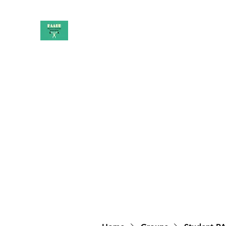
PAAUK
Stronger together
Home
Shop
Book Online
Blog
About
Campai