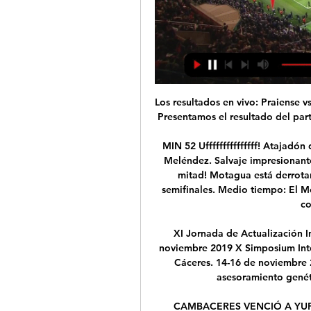
Los resultados en vivo: Praiense vs Sintrense en los juegos La tercera Liga Portuguesa. Presentamos el resultado del partido en vivo, la composición de los equipos antes …

MIN 52 Ufffffffffffffff! Atajadón de Denovan Torres tras un espectacular disparo de Meléndez. Salvaje impresionante del arquero de la maratón. ¡Vamos a la segunda mitad! Motagua está derrotando a Marathon 1-0 en el partido de ida de las semifinales. Medio tiempo: El Motagua se va al resto, derrotando a la Maratón 1-0 con el gol de Galvaliz.

XI Jornada de Actualización Integral en Pediatría. Jerez de la Frontera. 16 de noviembre 2019 X Simposium Internacional sobre Ventilación Mecánica no Invasiva. Cáceres. 14-16 de noviembre 2019 Curso básico en genética, dismorfología y asesoramiento genético 2º edición. Hospital Vall d’Hebron.

CAMBACERES VENCIÓ A YUPANQUI Y LO DEJÓ CON EL PEOR PROMEDIO diciembre 04, 2018 Primera D: Fecha 14: Viernes 30 de Noviembre: Liniers 2-1 Atlas. Lunes 3 de Diciembre: Lugano 2-0 Central Ballester. Martes 4 de Diciembre: Juventud Unida 1-1 Centro Español. Puerto Nuevo 0-2 Real Pilar.

Viviani, Maria Vittoria VS Turati, Bianca Tenis Pronósticos y Apuestas Deportivas Hay 2 activoViviani, Maria Vittoria VS Turati, Bianca pronósticos Pronósticos de Apuestas

Somos un montón en todo el país. #Amamoselvoley y jugar al Vóley. Gracias a todos por seguir sumándose porque cada día somos más #SVFotoequipos . ️ . 1️⃣ VIA @turkita_amed - Abierto Federativo Sub 12 en Choele Choel, Río Negro! 2️⃣ VIA @lucasvanni5 - Panters de Villa Ocampo, provincia de Santa Fe 3️⃣ VIA @fatyadur07.

Las chicas de la selección española no pueden fallar en su partido ante Suecia si quieren seguir en el campeonato ya que perdieron ante Irlanda. Etiquetado en: Seleccion española fútbol femenino Fútbol femenino Selección española Sub 19 Selecciones deportivas Deporte femenino Fútbol

Ver Racing Ferrol Oviedo en directo hace 6 horas — Como ver el partido Racing Ferrol contra Real Oviedo video en directo. ⚽️ Pronósticos, cara a cara, estadísticas y resultado en directo.

Monterrey.- Sultanes de Monterrey marcó dos carreras en l. a. sexta entrada y cuatro en los angeles séptima, para una espectacular volterera por 6-four ante Rieleros de Aguascalientes, y de esta forma igualar 1-1 la serie de temporada normal de l. a. Liga Mexicana de Beisbol.La novena visitante en el Estadio de Beisbol de Monterrey marcó.

Taylor Hill maniató cinco entradas a la ofensiva saltillense con sólo una carrera, para que Generales de Durango derrotaran 10 a uno a Saraperos de Saltillo en el arranque de la serie en Saltillo, contando con el aporte de Carlos Muñoz con tres remolques y Santiago González con …

Que viva mi tierra Cinthya Moreno Huaynos 31. Antes que Camila. Sergio Rafael El Chapule Valentin Elizalde Regional Mexicano 61. Gabriel, Rafael, Miguel. 80. Macario Moreno (En Vivo Con Tuba) Los Alegres Del Barranco Norteña 81. Canto A Un amigo Hermanos Moreno Salsa 82. Luna coqueta Azucar Moreno Pop Rock.

En un partido atípico, Municipal Limeño sufrió en su feudo y fue derrotado por un Alianza que viajó hasta Santa Rosa de Lima y robó los 3 puntos correspondientes a la Jornada 17. Para sorpresa de propios y extraños, Alianza dominó en el primer tiempo en el Ramón Flores Berrios, muestra de ello fue a […]

Otro argentino ex River llega a Everton de Viña del Mar. Su nombre es Luis Vila y lo apodan el "Falcao argentino". El delantero llegaría a préstamo desde el cuadro trasandino y se sumaría a Juan Carlos Lescano, quien también viene de la escuadra millonaria.

En vivo Racing Ferrol | Useful Irish Resources Group hace 3 horas — Ver Racing Club de Ferrol - Real Oviedo online en directo y en diferido con DAZN ES. Disponible en alta definición, en cualquier dispositivo ...

Predicción y estadísticas del partido de fútbol General Lamadrid - Ferrocarril Midland de Argentina Primera C Metropolitana del 19/10/2018. También están disponibles todas las predicciones de la jornada de 