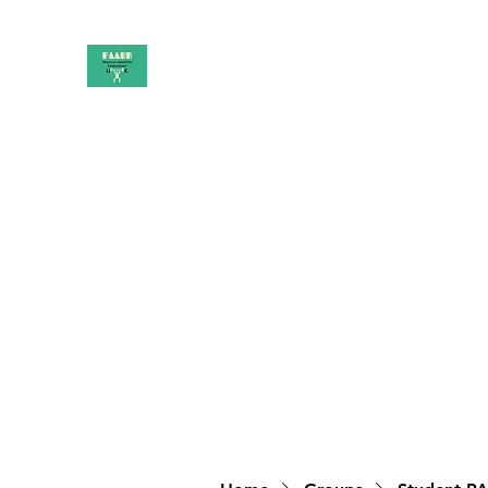
PAAUK
Stronger together
Home
Shop
Book Online
Blog
About
Campai