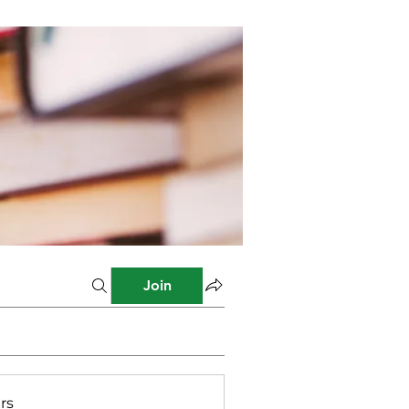
Join
rs