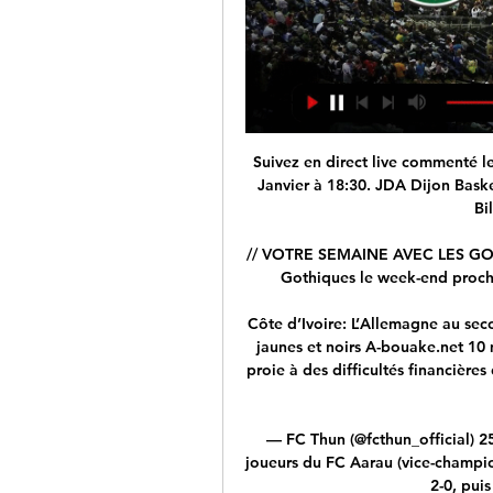
Suivez en direct live commenté le match de la JDA BETCLIC ELITE - J20 - Samedi 20 Janvier à 18:30. JDA Dijon Basket. VS. 19 heures. 38 min. 38 sec. 18:30. ADA Blois. Billetterie Calendrier ...

// VOTRE SEMAINE AVEC LES GOTHIQUES // Soyez nombreux à venir encourager les Gothiques le week-end prochain et continuez d'assister aux entraînements,...

Côte d’Ivoire: L’Allemagne au secours de l’Asec Mimosas, le buteur du Wac choisit les jaunes et noirs A-bouake.net 10 mars 2017 Actualite , Afrique , sport 0 Leur club en proie à des difficultés financières depuis ces dernières années peut pousser un ouf de soulagement.

— FC Thun (@fcthun_official) 25 juin 2019. Ils ont retrouvé des couleurs face aux joueurs du FC Aarau (vice-champions de Challenge League) en les malmenant d'abord 2-0, puis 1-0, lors de deux amicaux.

Vacances Phuket pas cher avec GO Voyages: 216 séjours Phuket. Consultez vite toute notre offre de voyage Phuket à prix minis pour des vacances réussies! Trouvez votre bonheur parmi notre large choix de séjours et réservez dès maintenant!

La République démocratique du Congo a signé des conventions avec plusieurs pays du monde, afin d’assurer la circulation de ses ressortissants. À cet effet, les citoyens Congolais, détenteurs d’un passeport ordinaire, peuvent se rendre sans avoir à requérir de …

Gabon : La Standard Bank envisage d'étendre sa présence au Gabon, Cameroun, République Centrafricaine, Tchad, et République du Congo 09 Mai 2014 LIBREVILLE, 9 mai (Infosplusgabon) - Selon un communiqué de presse parvenu ce vendredi à la rédaction de Infosplusgabon, la Standard Bank envisage de s'appuyer sur sa présence en Côte d'Ivoire pour élargir son offre au reste de l'Afrique.

Cercle Généalogique de la Drôme Provençale; Cercle Généalogique de Romans, Bourg-de-Péage et de la Drôme des Collines; Isère (38) Centre Généalogique du Dauphiné; Racyenas, ceux d'ici, ceux d'ailleurs; Association "Généalogie Pour Tous" Centre Généalogique de Vienne et de la Vallée du Rhône; Club Généalogie Nord-Isère.

Ligue des champions Direct commenté PSG v Real Madrid du 21 octobre 2015, incluant les statistiques du match complet et les moments clés, mis à jour instantanément.

Résultats du match Metz - Sochaux sur footlive.fr. Metz - Sochaux (France) débute le 11/03/2019 à 20:45. Avec footlive.fr suivez vos équipes de football Metz résultats et Sochaux résultats. Tous les résultats, les buteurs, scores en 1ère mi-temps, mi-temps , fin de match sur foot live.

L'équipe nationale féminine U19 a réussi 27 lancers francs au cours du match et remporté la bataille des rebonds 43-38, de 21 à l'offensive. Le prochain match du Canada aura lieu au championnat mondial féminin U19 de la FIBA le 18 juillet alors que la Canada se mesurera au Mali à 08h15. Les matchs seront diffusés en ligne sur youtube.

Rendez-vous sur la page officielle du PSG TV pour suivre la diffusion en ligne. Regarder PSG TV live sur mobile Pour regarder PSG TV sur votre smartphone, il vous suffit de télécharger l’application gratuitement sur l’ Apple Store ou sur Google Play .

Vivre en Turquie Un nombre croissant de personnes de différentes régions du monde choisissent de s’installer en Turquie pour commencer une nouvelle vie, pour des raisons professionnelles ou pour y couler une retraite paisible.

Guarda i video più recenti di Les Rapaces de Gap.. Mathieu Guertin et les Rapaces de Gap vous donnent rendez-vous ce vendredi 13 septembre à l'Alp'Arena pour le premier choc officiel de la saison face aux Boxers de Bordeaux [Officiel] RESERVEZ VOS BILLETS DÈS MAINTENANT !

Ligue 1 Sénégal – Suivez en direct / live commenté la rencontre de Football opposant Teungueth FC et Mbour Petite Cote. Ce match se déroule le 18 février 2019 et débute à 18:00.

Blois en direct - Betclic Élite : Basketball Scores & Résultats 6 janv. 2024 — Obtenez le résumé complet du Dijon - Blois, avec les statistiques et les temps forts Dijon · Paris. 85. 92. Monaco. Voi