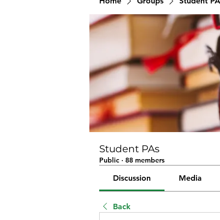
Home
Groups
Student PA
Student PAs
Public
·
88 members
Discussion
Media
Back