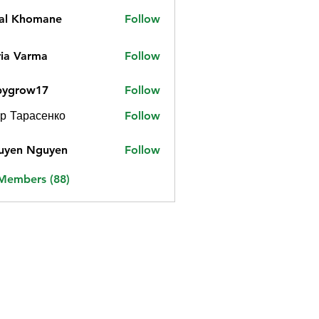
jal Khomane
Follow
ia Varma
Follow
bygrow17
Follow
ow17
р Тарасенко
Follow
uyen Nguyen
Follow
 Members (88)