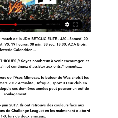
r les autres matches.

Euro U19 - 2016 - France U19 - Italie U19 en direct . Le 24/07/2016 à 20h30 - Euro U19 - Finale. Blas, Tousart et Diop ont trouvé la faille pour permette à l'équipe de France U19 de remporter son huitième sacre européen, le troisième depuis le passage en moins de 19 ans en 2002. Cette génération a de l'avenir ! …

Bienvenue sur le site professionnel de Diane Ballonad Rolland, Coach certifiée, Auteure, Conférencière et Formatrice en Gestion du temps et Equilibre(s) !

En plus des scores de Gombe, vous pouvez suivre +de 1000 compétitions de football dans plus de 90 pays autour du monde sur FlashResultats.fr. Cliquez sur le nom du pays dans le menu de gauche, et choisissez votre compétition (résultats de championnats et ligues, livescore de coupe nationale, autres compétitions). Le service de résultats de Gombe est en temps réel, et se met à jour.

Basket Plateformes de streaming. Netflix · Disney+ · Paramount+ · Amazon Prime Video. Bouquets Dijon. 18h30. Blois 41. A venir 20ème journée. Gravelines-Dunkerque.

Star Skeleton Promotion, Achetez Star SkeletonBijoux et Accessoires, Anneaux, Boucles D'oreilles, Boucles D'oreilles en Promotion et plus encore sur Aliexpress.com

#lequipeGIRO. Le Tour d’Italie est de retour du 11 mai au 2 juin. C’est une 102e édition ultra-sélective qui attend les coureurs avec trois contre-la-montre, neuf étapes de plus de 200 kilomètres et un dénivelé record pour les étapes de montagne.Une course à bout de souffle à vivre …

Au Nom De la Rose, Fleuriste en Ligne spécialiste des roses . Au Nom De La Rose est le spécialiste en France de la livraison de bouquet de roses depuis 1991. En tant que leader de la livraison de rose en France, nous renouvelons régulièrement notre catalogue pour vous proposer toujours de nouveaux bouquets et compositions florales.

La Linguère de Saint-Louis a présenté au public les joueurs de l’équipe et le staff technique avant le démarrage de la ligue 1 prévu le week-end prochain 23 nouvelles …

Dijon - Ada Blois EN DIRECT 20. 1. 2024 | Basket Ada Blois, Cleveland Cavaliers, Chicago Bulls, Los Angeles Lakers, ASVEL, NBA, Euroligue, Betclic Élite... Voir plus Téléchargez-la gratuitement! App Store.

Ligne de bus Lille - Angers avec Blablabus Toutes les lignes Blablabus à Angers Les lignes de bus indiquées vers Angers dans cette liste sont ceux déjà ouverts à la réservation ou sur le point de l'être sur le site des compagnies de car concernées.

Trouvez un groupe de musique à Saint-Raphaël (83700, Var) Vous cherchez à animer votre soirée sur Saint-Raphaël et êtes à la recherche de musiciens ? Vous êtes au bon endroit puisque les artistes présents sur LiveTonight viennent de toute la France et se produisent partout, y compris à Saint-Raphaël …

Cookies liés aux réseaux sociaux Ce site utilise des modules et boutons applicatifs du réseau social Facebook® qui est donc susceptible de déposer des cookies sur votre appareil selon ses règles de gestion que nous vous invitons à consulter sur son site.

Condamné à un exploit contre l’Atlético cette semaine, Cristiano Ronaldo aborde cette seconde manche avec une grande détermination. Cristiano Ronaldo n’a toujours pas digéré le scénario du huitième de finale aller de la Ligue des champions entre l’Atlético de Madrid et la Juventus. Muet et dompté par les Colchoneros (2-0), CR7 n.

Profil du joueur, statistiques des matchs, ainsi que les derniers matchs et les matchs les plus proches: Joffrey De Schepper - profil / statistiques - année: 2019

Dijon (JDA) 🏀 match en direct à la TV - 🏀 Basket Dijon programme match en direct et en rediffusion à la TV. Ajoutez match Dijon à votre calendrier TV et en widget gratuit sur votre site.

Le sport sénégalais en direct sur wiwsport.com, toute l’actualité du Football, Basket, Lamb, … wiwsport.com vous propose également tous les résultats, …

Le diocèse de Nanterre lance son nouveau site internet ! Nous vous invitons à découvrir le nouveau site qui est en ligne depuis le 18 février dernier (...) lire la suite

PSV Eindhoven - OGC Nice, résultat et score du match. Le match PSV Eindhoven - OGC Nice en direct live du 07 juillet 2019 à 17:00 (Matchs Amicaux Clubs, Monde) sur footlive.

Site Officiel de la Ligue de Football Professionnel - Feuille de match officielle - 2017/2018 - 8ème tour - Stade Bordelais / Chamois Niortais

Choisissez le bon déménageur. Les services d'un bon déménageur sont essentiels à tout projet d'expatriation à Kinshasa. Les organismes de régulation indépendants tels que la FIDI vous permettront d'avoir une idée claire des sociétés de déménagement auxquelles vous pouvez faire confiance.

Nice capitale du triathlon ! 1,5 km de natation, 40 km de cyclisme et 10 km de course, amateurs, confirmés, en solo ou en relais, ne manquez pas ce rendez-vous !

Tout ce qu'il faut savoir sur le match Serik Belediye vs Artvin Hopaspor de 3. Lig du (09 Octobre 2019) en direct : Résumé, statistiques, compositions et résultats - Besoccer

Angola vs Burkina Faso 2:1 in the CAN, Qualifications - 18/11/2018. Score en direct, stream et H2H résultats. Match Angola - Burkina Faso, équipe, heure de début | Football | Tribuna.com

Voilà dix bonnes raisons pour aller y vivre, qui, malgré son climat, est ville qui bouge et ou les Loisirs à Lille sont nombreux. En plus, il faut savoir qu'il y a "pas mal" de boulot (surtout quand on compare d'autres endroit dans la France !

Basket – JDA Dijon vs ADA Blois il y a 15 heures — Après un début de saison canon de la part des joueurs de l'ADA et déjà 5 victoires après 9 journées, le club de Bl

Les compétitions Recherche par Ligue et District · NOS CHAMPIONNATS NATIONAUX · NOS COUPES NATIONALES · LES AUTRES COMPÉTITIONS NATIONALES · LES BARRAGES ET PLAY-OFFS · LES AMICAUX.

Vos émissions Bourgogne-Franche-Comté - France 3 Régions ... séries et documentaires disponibles en streaming à regarder dès que possible !

Suivez le match Lille-Montpellier en direct 10/03/2018. Ne ratez pas ce match de Ligue 1 Conforama en direct, sinon, suivez les résultats, sc