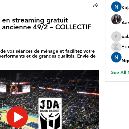
Ka
 en streaming gratuit 
Aar
e ancienne 49/2 – COLLECTIF 
ba
babygr
Его
de vos séances de ménage et facilitez votre 
performants et de grandes qualités. Envie de 
Ng
See All