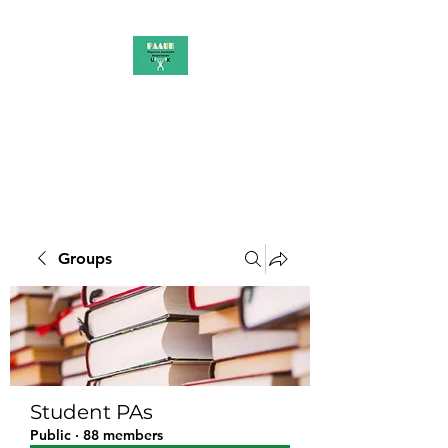
PAAUK
Stronger together
Groups
Student PAs
Public
·
88 members