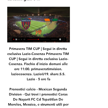
Primavera TIM CUP | Segui in diretta esclusiva Lazio-Cosenza Primavera TIM CUP | Segui in diretta esclusiva Lazio-Cosenza. Fischio d`inizio domani alle ore 11:00. primaveratimvision. laziocosenza. LazioU19. share.S.S. Lazio · 5 ore fa

Pronostici calcio - Mexican Segunda Division - Qui trovi i pronostici Coras De Nayarit FC Cd Tepatitlan De Morelos, Messico, e strumenti utili per realizzare la tua previsione.

Rai Sport - La diretta in streaming video su RaiPlay Ora In Onda su Rai Sport. Diretta Rai Sport. Diretta Rai Sport. Rai Sport, Diretta Live streaming su RaiPlay. Condividi.

Nei dettagli del match offriamo il link per la visione online Dinamo Sassari San Pablo Burgos diretta streaming , sponsorizzato da bet365. Se questa partita di basket è coperta da bet365 live streaming potrai vedere Dinamo Sassari San Pablo Burgos su PC e Mobile - Iphone, Ipad, Android o Windows Phone.

Home / >Streaming# Gil Vicente – Portimonense Live Stream online Free tv Benvenuti › Forum › Prodotti non in catalogo › >Streaming# Gil Vicente – Portimonense Live Stream online Free tv Questo topic ha 0 risposte, 1 partecipante ed è stato aggiornato l'ultima volta 6 mesi, 3 settimane fa da supphopimar1989 .

come seguire la par | Useful Irish Resources Group 3 ore fa — [[[trasmissione in diretta<<<<]==]] Oggi Cosenza Venezia dir 1 minuto fa Cosenza - Venezia in Diretta Streaming Guarda Cosenza - Venezia Live ...

Inter, Conte: "No paragoni tra noi e la Juventus, loro dominano da 8 anni" 22 ore fa | Eurosport Rumors dalla Spagna: secondo Marca Inter-Getafe si potrebbe giocare in campo neutro

2018-1-5 · RADIO VERONA S.R.L. - UNIPERSONALE – Corso Porta Nuova, 67 I-37122 Verona - CF e P.IVA 00554500231 - Rea VR 144156 Reg. Imprese VR - Cap. Soc. €53.792, i.v. Società soggetta a direzione e coordinamento della società Athesis S.P.A Codice Fiscale 00213960230

Venezia - Cosenza: dove vederla in diretta tv, streaming e 11 apr 2021 — Il Venezia ospita il Cosenza nella 33a giornata di Serie B: i lagunari con una vittoria possono sorpassare il Monza e portarsi al quarto ...

Addio a Scaravilli, con Mario Ciuffi nella storia della tv locale in viola Il popolare conduttore si è spento a Firenze a 77 anni. Per anni al timone, su Tvr Teleitalia, di talk show sulla.

Green Gully Cavaliers Oakleigh Cannons in diretta: scopri i risultati della partita Green Gully Cavaliers Oakleigh Cannons live e segui i tabellini in diretta Green Gully Cavaliers Oakleigh Cannons grazie al nostro livescore. Partita di NPL, Victoria giocata il 17/05/19 05:00

Il presidente del Getafe Angel Torres non ha cambiato idea. Ieri notte alla radio spagnola Onda Cero ha detto che la sua squadra non andrà a Milano a giocare contro l’Inter gli ottavi di Europa.

Corriere della Sera Hellas Verona, pareggio a Torino Corriere della Sera Rimonta per i gialloblù nel finale contro i granata, il match si conclude 2-2. Il Var da ragione alla squadra di Pecchia. di Matteo Fontana. di Matteo Fontana. A-A+. shadow. Stampa. Ascolta. Email. VERONA Pareggio di cuore e di gioco, per il Verona. Torino - Hellas Verona, le probabili formazioni | Pecchia recupera.

Serie A - Mauro Meluso, direttore sportivo del Lecce, è intervenuto in diretta a Calcio Napoli 24 Live, trasmissione in diretta su CalcioNapoli 24 Tv.Ecco quanto evidenziato sugli ultimi aggiornamenti del Napoli calcio: “Forza morale e della disperazione dei nostri ragazzi che hanno rimontato la Lazio, una delle migliori squadre del nostro campionato.

hellas verona-torino live: segui la gara in diretta LE SCELTE – Mandorlini, che dovrà fare a meno di Halfredsson, si affida al suo consueto 4-3-3, con Toni riferimento in attacco. A centrocampo dal 1’ parte il giovane Viviani, affiancato da Greco e Sala, mentre in difesa c'è la coppia rocciosa composta da Marquez e …

Sei qui » Ultime Notizie » Calcio in Diretta Streaming Rojadirecta » DIRETTA TV Oggi Liverpool-Atletico Madrid Streaming, PSG-Borussia Dortmund Gratis, dove vedere le partite. Domani Inter.

Guarda la partita Gil Vicente - Portimonense del campionato Portugal: Primeira Liga grauitamente in streaming. Di seguito hai la lista dei Bookmaker che offrono gratuitamente la visione della partita in streaming. E' tutto legale, devi semplicemente registrarti ed avere un credito maggiore di zero, basta anche un centesimo per avere la possibilità di vedere le partite gratuitamente dal loro sito.

Live Cosenza - Venezia - Serie B: Punteggi & Highlights Calcio 6 mag 2023 — Divertitevi con noi a segure Live tutte le maggiori competizioni di questa stagione di sport. Scopri di più. Com'è stata la tua esperienza oggi?

Lecce - Brescia sarà diretta da Piccinini 25 apr 2019. Home; News; Ultime News; Lecce - Brescia sarà diretta da Piccinini; La designazione arbitrale in vista della sfida contro il Lecce. Arbitro Sig. Marco PICCININI della sezione di Forlì; 1° Assistente Sig. Marco BRESMES della sezione di Bergamo;

[LIVE] Segui il risultato Washington Mystics Seattle Storm in diretta della partita con il nostro Livescore Basket. Partita di WNBA giocata in data 02/06/20 00:00.

Serie A Commento in diretta di Hellas Verona v Torino 15 dicembre 2019, comprese tutte le statistiche e gli eventi chiave della partita, aggiornate all'istante.

I risultati del Portimonense è un servizio in tempo reale, si aggiorna in diretta. Prossime partite: 03.06. Portimonense - Gil Vicente, 10.06. Portimonense - Benfica, 16.06. Santa Clara - Portimonense

Calendario Serie A 2019/2020. In questa pagina troverete il calendario della Serie A 2019/2020 con il programma aggiornato di tutte le sfide del nostro campionato per non perdervi nemmeno un’azione della vostra squadra del cuore.. Partite Serie A. La massima serie del campionato di calcio italiano prenderà il via nel weekend del 25 agosto 2019 per concludersi il 24 maggio 2020.

In genere vi è una trasmissione che trasmette l'incontro principale della B con aggiornamenti in tempo reale dei gol (con le immagini) dagli altri campi. Sabato scorso ho seguito Pisa - Albinoleffe. Devo però avvertirti sia che la trasmissione di ogni giornata non è sicura, sia che la qualità della diretta spesso è scadente e piena d'interruzioni.

[LIVE] Segui il risultato IF Sylvia IK Sleipner in diretta della partita con il nostro Livescore Calcio. Partita di Division 2, Sodra Svealand giocata in data 01/05/18 15:00.

L'Unione Italiana Sport Per tutti è un ente di promozione sportiva. Nel sito la presentazione di tutte le attività organizzate, la struttura dell'Unione, news, informazioni, forum e link.

Testa a testa Deportivo Llacuabamba - Ayacucho FC (Peru - Primera) del 13-03-2020, Statistiche su dati storici, eventi ritardatari e frequenti, movimenti quota, grafici per confronto squadre.

Brescia-Lecce dicembre 2019: probabili formazioni ed ultime dai campi del match di Serie A. Pronostico Brescia-Lecce: si gioca per la sedicesima giornata di Serie A. Brescia-Lecce dicembre 2019: pronostico ed ultime dai campi del match di Serie A. Pronostico, statistiche e quote a cura di B-Lab Live! QUI BRESCIA: Corini deve rinunciare a Dessena e […]

Strømsgodset - Stabaek | NM Cupen - 25/05/2016. Quote di chiusura dei bookmaker, tabellino con il risultato finale, statistiche, precedenti e prossime partite. Per offrirti il miglior servizio possibile questo sito utilizza cookie propri e di terze parti.

Sonja Resch è su Facebook. Iscriviti a Facebook per connetterti con Sonja Resch e altre persone che potresti conoscere. Grazie a Facebook puoi mantenere...

Calcio in tv oggi: tutte le partite del 20 gennaio, programma 51 minuti fa — 16.15 Serie B: Cosenza-Venezia (diretta tv su Sky Sport 252, streaming su NOW, SkyGo e DAZN) 16.15 Serie B: Lecco-Pisa (diretta tv su Sky ...

Re: ****Calendario Serie A 2010/11 in diretta Sky1 ore 20.30 mer lug 28, 2010 17:30 Io preferirei esordire con una tosta, magari a Milano col Milan. non si sa mai …

Spesso lo streaming avviene in Flash direttamente nella pagina web con qualità non sempre elevate, ma attraverso software come SopCast, una piattaforma per la distribuzione di trasmissioni televisive che sfrutta le reti P2P, è possibile trovare streaming di qualità elevate, anche se bisogna attendere un pò affinché, all’inizio, il.

inter getafe Sport . E. League. Agli ottavi è derby Italia-Spagna: l’Inter pesca il Getafe, la Roma il Siviglia. 28 Febbraio 2020 redazione 0 Commenti inter getafe, roma siviglia, sorrteggio europa league. Sarà Italia contro Spagna negli ottavi di finale di Europa League.

Il live di Akropolis IF Västerås SK risultati in diretta (e live video streaming online) in tempo reale, inizia il 4.11.2018. alle 14:00 UTC a Spanga IP 1, Stockholm, Sweden in Division 1, Norra, Sweden.

Venezia vs Lecco | Serie B Gol di Tanner Tessmann (Venezia)!. Venezia logo. 58'. Luca Giudici (Lecco) sostituisce Franco Lepore.

Prima di scoprire i migliori siti di calcio in streaming, però, è doveroso ribadire che nessun bookmaker italiano possieda i diritti per trasmettere le partite del calendario Serie A in diretta. Ad oggi, le uniche piattaforme a garantire la diretta streaming del massimo campionato italiano sono SkyGo (l'app della celebre Pay-tv), Now Tv e Dazn.

Torna oggi in campo la Serie A con le partite valide per la 35esima giornata. Di seguito il dettaglio della programmazione del turno, con i match visibili a pagamento, su Sky e Dazn. Notizie dalla.

Venezia-Cosenza Streaming Gratis: dove seguire la Serie 26 ago 2023 — L'incontro sarà visibile in diretta tv su Sky Sport, mentre è disponibile la trasmissione in Streaming su DAZN e NOW TV. Leggi Anche. Serie B, ...

Verona-Torino Streaming – Nel corso della sedicesima giornata del campionato di Serie A, il Verona ospiterà il Torino. Calcio d’inizio in programma alle ore 12.30 di domenica 15 dicembre 2019 nella nella suggestiva cornice dello Stadio Marcantonio Bentegodi.

Live (14) Le mie partite (0) Serie A; Serie B; Premier League; La liga; Ligue 1; Champions League; I risultati in tempo reale; Leg