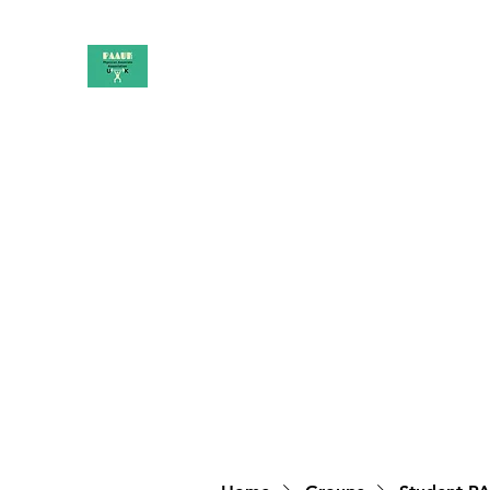
PAAUK
Stronger together
Home
Shop
Book Online
Blog
About
Campai