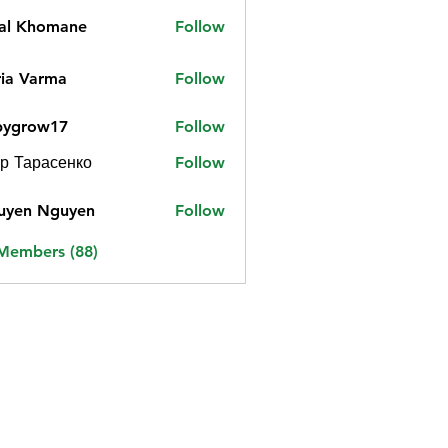
jal Khomane
Follow
ia Varma
Follow
bygrow17
Follow
ow17
р Тарасенко
Follow
uyen Nguyen
Follow
 Members (88)