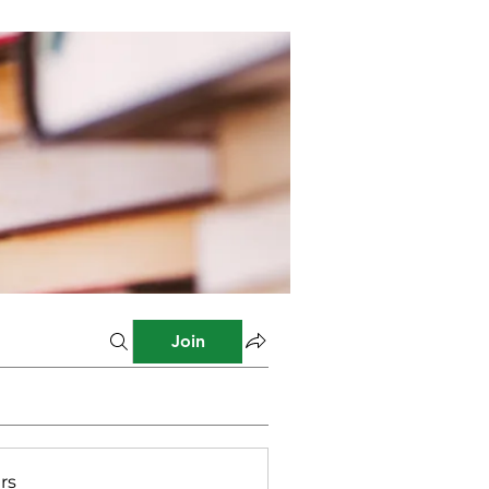
Join
rs