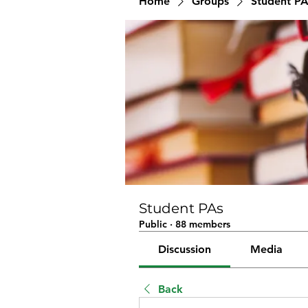
Home
Groups
Student PA
Student PAs
Public
·
88 members
Discussion
Media
Back