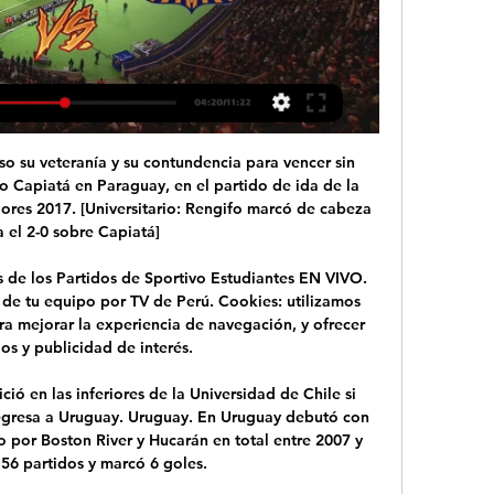
la Casa Real de Castilla (Andrés Gambra y Félix Labrador, coords.), Madrid 2010, vol. I, p. 66. 2 Véase Jaime de Salazar y Acha, La Casa del Rey de Castilla y León en la Edad Media, Centro de Estudios Políticos y Constitucionales, Madrid 2000.

Para todos lo que viven en Chiapas u otro estado de la Republica mexicana, podrán consultar en linea via internet su documento de curp, no tiene que andar investigando en oitro lado ni es necesario pagar, la forma tiene las instrucciones necesarias para hacer la consulta con exito.

Chicó vs. Atlético Nacional: Pronóstico deportivo 365Scores 20 oct 2023 — Cómo crees que va a terminar el partido de la Liga BetPlay? ¡Es hora de jugar y ganar! El pronóstico deportivo de Chicó vs.

Rapidez y contundencia es lo que se suele pedir cuando suceden actos violentos. Y en este caso, ha sido como ha actuado la UD Orotava con un comunicado y una decisión rápida en muy pocas horas. Este domingo comenzaban a difundirse unas imágenes en la que uno de sus futbolistas agredía a un rival en un partido de juveniles, entre UD Realejos.

By La Patria Manizales ... Minuto de Dios. Somos la radio Caldas sea campeón. El concejal Julián García solicitó en sesión del concejo citar a la organización deportiva Once ...

ROJADIRECTA ONLINE : Ver Fútbol Por Internet Rojadirecta, el mayor índice de eventos deportivos. Rojadirecta, world's biggest sports streams index

En la continuidad de la séptima jornada de la Liga-II 2018, Jaguares y Atlético Nacional igualaron uno por uno en el estadio Jaraguay de Montería, sede de este cotejo. La primera parte tuvo a un conjunto visitante amo y señor de la pelota, pero sin la claridad suficiente para reflejarlo en el

Realizó sus estudios primarios en el Colegio Saint John‘s de Concepción, y sus estudios secundarios en el Liceo Enrique Molina Garmendia. En este último establecimiento, tanto en su curso como en otros, fue conociendo sucesivamente a varios futuros integrantes del MIR : a Marcello Ferrada de Noli en 1956, a Bautista van Schouwen en 1959 , y a Luciano Cruz en 1961.

María Félix y Jorge Negrete empezaron una mala relación durante el rodaje, ya que él había solicitado a su novia Gloria Marín para el papel principal. Por esta causa el rodaje de El peñón de las ánimas fue difícil y condujo a un enfrentamiento directo entre ambos.

Liga Betplay II 2023: programación de las fechas 4 y 5 26 jul 2023 — Once Caldas vs. Deportivo Pereira Hora: 8:30 p. m.. Estadio Hora: 8:20 p. m.. Estadio: Atanasio Girardot. Lunes 14 de agosto. Boyacá Chicó vs.

◉ Boyacá Chicó vs. Once Caldas en vivo: seguí el partido 9 oct 2023 — Resultado, goles y resumen del partido Boyacá Chicó vs. Once Caldas, por la fecha 16 de Categoría Primera A de Colombia. 09/10/2023 12:23 am.

En Vivo Pasto vs Unión Magdalena vea el minuto a minuto 13 o 12 oct 2023 — vivo Deportivo Pasto vs Jaguares de Córdoba minuto a Futbolred B. Chicó Atlético Huila Hora: 8:30 p. m. Estadio: Manuel Murillo Toro – Ibagué ...

2024 Bucaramanga vs prediction Calle - civlazopom.info hace 8 horas — Overview of the football match on 17.10.2023 between Boyaca Chico and Once Caldas vs. Bucaramanga Colombian Primera A game, final score 1 ...

Boyacá Chicó: Últimas noticias en Encuentra las últimas noticias de Boyacá Chicó: “Nada tiene que ver el Deportivo Cali”: Boyacá Chicó sobre denuncias por amenazas, Video: vea el golazo del ...

VATICANO, 30 Dic. 14 / 06:26 pm (ACI/EWTN Noticias).- Se acerca el fin del 2014 y el mundo entero se prepara para recibir el nuevo año con fiestas y fuegos artificiales, pero muchos olvidan de celebrarlo con Dios, dueño de la vida y el tiempo.

Tras un largo trabajo técnico y de coordinación entre funcionarios del Servicio Agrícola y Ganadero y el Zoológico Metropolitano, con el apoyo de Carabineros de Chile y la Municipalidad de Lo Barnechea, un puma juvenil que se encontraba en un árbol a más de 15 metros de altura, en una zona de difícil acceso en un domicilio de la calle Pastor Fernández, en esa comuna, fue rescatado con.

Musculación · reformador de Pilates · Taekwondo Ofrece el desarrollo de actividades físicas que proporcionan placer, satisfacción y bienestar.

vea los partidos de la Fecha 20 de la Liga BetPlay 2023-I 17 may 2023 — vs. América. Deportivo Cali vs. Boyacá Chicó. Atlético Huila vs. Junior. Once Caldas vs. Ind. Santa Fe. Deportes Tolima vs. Atlético Nacional ...

En 2008 dirigió a Expreso Rojo.• En 2009 asume la dirección técnica del Deportivo Pasto yun poco tiempo después se retira.• En 2011 regresa al Deportivo Pasto y gracias a un buenjuego durante ese año vuelve el equipo a la primera A,disputando en 2012 la final del …

Ver el infográfico sobre LALA FC vs FC Metropolitanos - Sporticos.com - es un servicio web que presenta la información de los partidos de futbol por medio de atractivos infográficos . Cookies policy. LALA FC vs FC Metropolitanos - en vivo y predicciones.

Pumas recibirá a Tijuana en Ciudad Universitaria en la reanudación de la Liga MX después de su pausa por Fecha FIFA. Es un momento decisivo para Pumas, ya con la Fase regular acercándose a su mitad, la escuadra universitaria todavía tiene muchos problemas para encontrar su mejor juego, tanto

El Sábado 5 de Noviembre jugarán Juarez vs Venados para disputar su partido de la jornada 16 del torneo de ascenso mexicano. No te pierdas el partido, seguilo en vivo …

Chile y Colombia buscaran el pase a las semifinales de la Copa America 2019 el dia de HOY EN DIRECTO a las 1800 horas en el Arena EN VIVO Uruguay vs. Peru VER AQUI EN DIRECTO via DirecTV hace 23 minutos - VER GRATIS Uruguay vs. Peru por cuartos de final de la Copa America 2019 EN VIVO GRATIS via Canal 13 Caracol TV America TV

El Deportivo Pasto recibirá al Once Caldas por la tercera fecha de la Liga Águila a partir de las 2:00 p.m en el estadio municipal de Ipiales, en Nariño. Los dos equipos esperan sumar de a tres y comenzar a subir casillas en la tabla de posiciones.

Cuánto va el partido Once Caldas vs Boyacá Chicó Hola, aún no ha pitado el juez, mientras inicia el partido, te invitamos a ver las estadí