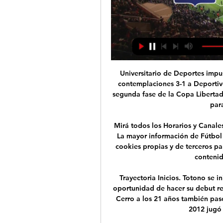
Universitario de Deportes impuso su veteranía y su contundencia para vencer sin contemplaciones 3-1 a Deportivo Capiatá en Paraguay, en el partido de ida de la segunda fase de la Copa Libertadores 2017. [Universitario: Rengifo marcó de cabeza para el 2-0 sobre Capiatá]

Mirá todos los Horarios y Canales de los Partidos de Sportivo Estudiantes EN VIVO. La mayor información de Fútbol de tu equipo por TV de Perú. Cookies: utilizamos cookies propias y de terceros para mejorar la experiencia de navegación, y ofrecer contenidos y publicidad de interés.

Trayectoria Inicios. Totono se inició en las inferiores de la Universidad de Chile si oportunidad de hacer su debut regresa a Uruguay. Uruguay. En Uruguay debutó con Cerro a los 21 años también paso por Boston River y Hucarán en total entre 2007 y 2012 jugó 56 partidos y marcó 6 goles.

Al Fraikin Granollers le costó deshacerse de un batallador DS Auto Gomas Sinfín que, pese a contar con el acierto de Herrero Lon (8 de 8), se descolgó justo antes del cuarto de hora de la reanudación y ahora se acerca peligrosamente al descenso, mientras …

Noticias de Santa Cruz, Bolivia. Santa Cruz Temor en el barrio Cofadena de Montero tras jornada violenta. El miedo está presente en la población montereña ante la posibilidad de que los enfrentamientos de ayer, en el que murieron dos personas, puedan repetirse.

Buenos Aires Turismo pone en marcha rutas gastronómicas gratuitas. EXPRESO - 23.02.2017. La ciudad argentina de Buenos Aires está disfrutando de un año especial con su designación como Capital Iberoamericana de la Cultura Gastronómica

Curicó Unido ocupa por ahora el 9no lugar con 19 puntos y todavía pelea por meterse a puesto de clasificación a copas internacionales. Fuera de casa, no ha podido todavía afianzarse y eso se refleja en sus dos últimas presentaciones en donde cayó ante Audax Italiano y U. La Calera.

Los Dorados de Sinaloa regresan a la actividad en la Copa MX, ésta noche recibe a los Leones Negros de la U de G en el cierre de la Llave 2 del Grupo 6. Jugadores que han tenido actividad en éste torneo ya levantan la mano para poder jugar en la Liga MX, tal es el caso de Joshua Abrego.

En vivo Once Caldas vs Boyacá Chicó minuto a En vivo Once Caldas vs Boyacá Chicó vea el minuto a minuto del partido Once Caldas vs Boyacá Chicó de la Liga BetPlay. Goles, alineaciones y resumen del ...

Quito, 18 oct (EFE).- Universidad Católica se frenó este viernes en su afán por alcanzar el segundo puesto de la tabla de posiciones, tras el empate, sin goles, en su visita a Olmedo en la reanudación del campeonato ecuatoriano, por la vigésima octava fecha de la primera etapa.,Tanto Católica, que acumuló 52 puntos, seis menos.

Sporting Cristal recibe este domingo a Carlos Mannucci por la decimocuarta jornada del Torneo Clausura de la Liga 1. Dicho encuentro se jugará en el estadio Alberto Gallardo desde las 11:00 horas locales (16:00 horas GMT) y lo podrás seguir en vivo y en directo a través de Futbolperuano.com

Final del partido, Numancia 1, Reus Deportiu 0. Final segunda parte, Numancia 1, Reus Deportiu 0. 89' Falta de Pablo Larrea (Numancia). 89' Vitor Silva (Reus Deportiu) ha recibido una falta en la zona defensiva. 88' Tarjeta Amarilla Dani Calvo (Numancia) ha …

México, 8 abr (EFE).- El estadounidense C.J Retherford pegó un cuadrangular de tres carreras en la cuarta entrada para romper un empate 1-1 y guiar a los Toros de Tijuana a su tercera victoria en tres salidas en la temporada 2015 de la Liga Mexicana de Béisbol.

Televisión del Principado de Asturias TPA (A7) emite en el canal 45 de la televisión digital terrestre (TDT). Además ofrece en su segundo canal (A8), …

Liga BetPlay: inteligencia artificial revela resultados de 7 nov 2023 — vs. Atlético Huila en VIVO: vea la fecha 20 de la Liga colombiana Pereira, y Boyacá Chicó vs. Cali, que se definirían el acceso a los ...

Evolución y estructura de 