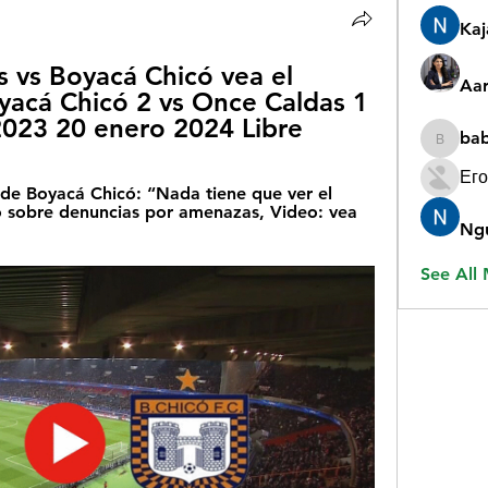
Ka
 vs Boyacá Chicó vea el 
Aar
acá Chicó 2 vs Once Caldas 1 
 2023 20 enero 2024 Libre
ba
babygr
Его
 de Boyacá Chicó: “Nada tiene que ver el 
ó sobre denuncias por amenazas, Video: vea 
Ng
See All