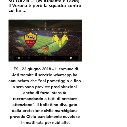
SU DAZN ... (vs Atalanta e Lazio). 
Il Verona è però la squadra contro 
cui ha ...
JESI, 22 giugno 2018 – Il comune di Jesi tramite il servizio whatsapp ha annunciato che “dal pomeriggio e fino a sera sono previste precipitazioni anche di forte intensità raccomandando a tutti di prestare attenzione”. Il bollettino divulgato dalla protezione civile marchigiana prevede Cielo parzialmente nuvoloso in mattinata per nubi alte.

Diretta Carrarese Olbia/ Streaming video e tv: attacco esplosivo per i toscani (Di giovedì 26 settembre 2019) Diretta Carrarese Olbia: testa a testa e info Streaming video e tv della partita, posticipo della 6giornata del campionato di Serie C, girone A.

La chiesa di S. Filippo Neri fu edificata su disegno dello spoletino Loreto Scelli, del quale è la sola opera di architettura superstite. Subito dopo la canonizzazione di S. Filippo (1622) si costituisce in città una confraternita che lo elegge a protettore e risiede presso la chiesa di Santa Maria delle Grazie.

"Criticateci ma dopo aver visto questo programma". Così Federica Sciarelli nell'anteprima di "Chi l'ha visto?". Dopo aver presentato alcune delle testimonianze sulle "truffe romantiche", la conduttrice del programma di Rai3 difende la scelta di chiamare Pamela Prati nel programma. La chiama "una

Puntuale è arrivata la stangata del Giudice Sportivo, che ha appiedato tre calciatori dell’ Avellino dopo la partita giocata domenica contro la Torres. Oggi l’Avellino sarà impegnato nel recupero della sedicesima giornata contro il Budoni.

In diretta dalla Namibia 2° episodio 28-29 DICERMBRE: GHEPARDI, DESERTI E TANTO ALTRO Il percorso tra Windhoek e Solitare ci ha messo in contatto con l’ambiente naturale: savana alta (punta massima 2100 m) con incontri di babbuini, Kudu, facoceri, uccelli tessitori, struzzi… ; savana pianeggiante dove la giornata di trasferimento a Solitaire ha avuto una chiusura inaspettata.

Tentativo di autobiografia, La moneta maledetta, La nube purpurea, La sposa turca, La talpa (film 2011), La Vega (Cagliari), La villa delle anime maledette, Lagâri Hasan Çelebi, Laghi della Turchia, Lajos Kürthy, Lale Cup, Lale Cup 2013, Lale Cup 2014, Lalonde Gordon, Lamento per Ur, Lampre, Larissa Friconide, Last Girl on Earth Tour.

Da un capo all’altro, l’Italia si distingue per avere le donne più sexy, piccanti e vigorose. Come risultato, non ci si può aspettare di più che vedere il sesso di migliore qualità. Quindi preparatevi, con un solo click sarete in grado di godere del sesso locale in alta definizione e senza lasciare le vostre case.

Il Castiglione si è assicurato le prestazioni di Enrico Bignotti e Idrissa Gaye. Per Bignotti si tratta di un gradito ritorno dopo la Serie D disputata nella stagione 2014/15 sempre con la maglia rossoblù. Per Gaye invece il passaggio è dall’Adrense: il classe 1999 andrà a …

Ci sono 4 modi per andare da Arezzo a Bibbiena in bus, treno, taxi o in macchina. Seleziona un'opzione qui sotto per avere indicazioni dettagliate e confrontare i prezzi del biglietto e i tempi di viaggio nel pianificatore di viaggio di Rome2rio.

Gubbio U19 v Novara U19, Italy Campionato Nazionale, Score:0-2, Corner:5-10, 1x2 odds:2.20 3.75 2.55, Prediction/Tips: goal under 3.25,Gubbio U19 0.0

Per il Tottenham di Pochettino è la prima finale, mentre per il Liverpool di Klopp è la decima finale (e in bacheca ha cinque Champions). DOVE VEDERLA. Fischio di inizio alle ore 21 e in tv si potrà vedere in chiaro su Rai Uno (diretta anche streaming su RaiPlay) e in abbonamento su Sky Sport e in streaming su Sky Go. Le probabili formazioni:

Dove vedere Roma-Hellas Verona in diretta tv e in streaming 2 giorni fa — Dove vedere Roma-Hellas Verona - Nella 21ª giornata di Serie A, la Roma di Daniele De Rossi.

Feralpisalò - FC Südtirol Prima Divisione B - 13 ottobre 2019. Prima Divisione B – Segui LIVE su Eurosport l'incontro di Calcio tra Feralpisalò e FC Südtirol. La partita è in programma il 13 ottobre 2019 alle 15:00. La nostra diretta ti offre aggiornamenti minuto per minuto e dettagli sui momenti più importanti.

In quanto a voglia di lottare Albertina Brianti non tradisce mai. Che bella rivincita che si è presa la tennista parmense al primo turno del torneo Wta di Osaka. Contro la giapponese Ayumi Morita, numero 76 Wta da cui qualche giorno fa era stata nettamente battuta nei quarti dell'Itf di Tokyo

Calcio: Verona Risultati in diretta, Calendario, Risultati ... Roma avrei firmato in bianco". 19.01.2024 01:34, Diretta News. Vedi altre notizie. Ultimi risultati. ITALIASerie A. Verona. Empoli. 2. 1. 13.01. V. Inter.

BASKET: Italia U20 - Portogallo U20 STREAMING DIRETTA GRATIS, 12 LUGLIO 2015 ORE 16:45 . Le formazioni, Italia U20 W - Portogallo U20 si sfideranno in un match in programma il 12 LUGLIO inizio fissato per le ore 16:45. CLICCA QUI PER LA DIRETTA. CLICCA QUI PER LA DIRETTA .

[[[tv@]]-] DIRETTA Roma vs Verona gratis AS Roma - Hellas Ve 3 ore fa — [tv@]]-] DIRETTA Roma vs Verona gratis AS Roma - Hellas Verona in diretta - Calcio 20.01.2024 I giallorossi affrontano il Verona nella ...

Diretta Roma-Verona ore 20.45: dove vederla in tv - Tuttosport 19 feb 2023 — Diretta Roma-Verona ore 20.45: dove vederla in tv, in streaming e formazioni ufficiali. I giallorossi ricevono l'Hellas nel 23° turno del ...

Squadre Patronato de Parana Independiente hanno giocato finora 8 partite. In media nelle partite vengono segnati 2.00 gol. Patronato de Parana in media nella stagione segna 0.69 gol per partita.

Amici di MilanNews.it benvenuti alla diretta testuale dell’assemblea dei soci 2019 di AC Milan nel corso della quale verrà posto all’attenzione dei partecipanti l’approvazione del bilancio chiuso al 30 giugno 2019. È prevista la presenza in sala...

Opern-Diskographie: Verzeichnis aller Audio- und Karsten Steiger ·  2011 · ‎ Music... Roma ) ( live Juli 1970 ) Premiere 1383 ( 2 CDs ) 1970 Fausto Cleva ( Lucine TV Chorus and Orche- stra ) ( live 5. April 1973 ) Agorá 507 ( 2 CDs ) ...

Mai dire TV, ideata con la collaborazione di Davide Parenti, venne trasmessa da Italia 1 dal 21 settembre 1991 al 21 luglio 1993. Era una sorta di collage delle stranezze e delle follie delle televisioni locali italiane nel periodo della loro massima fioritura (i primi anni novanta) e delle televisioni estere, montato e commentato, con l'usuale.

Inter-Chievo: dove vederla in diretta TV, streaming LIVE, probabili formazioni e ultime news Stefano Bertocchi 12 Mag 2019 L 'Inter per riprendersi il terzo posto in classifica ed allontanare le pretendenti dalla zona Champions, il Chievo per l'onore dopo la retrocessione.

Si svolgerà sabato 8 e domenica 9 settembre al Multieventi Sport Domus la quinta edizione del torneo internazionale San Marino Cup organizzato dalla Federazione Sammarinese di Ginnastica. Al Torneo partecipano anche le seguenti società toscane: SG Falciai , Palestra Maxisport , Ginnastica Iris, Ginnastica Ritmica Albachiara.

Luigi Merlo | 27/12/11 Ho gradito moltissimo il vostro Manifesto dell'Arte per l'Evoluzione che naturalmente ho sottoscritto. Da parte mia condivido questa missione con l'Incisione come Via di Meditazione e con Suoni e Mantra come Espansione della Coscienza.

Roma Verona streaming e diretta tv: dove vedere la partita di 19 feb 2023 — Roma Verona streaming live, tv e probabili formazioni della partita della Serie A · ROMA VERONA STREAMING TV – Stasera, domenica 19 febbraio 2023 ...

NETUSCHIL, Marvin 3 A-1860 AUT SUI BODMER, Adrian DIARRA, Gibril 4 A-1260 GBR POL KOSSEK, Daniel MARTIN, Toby 5 A-1099 ITA ITA FORTI, Francesco [4] FRINZI, Mattia 6 A-2327 ITA ITA DI NICOLA, Gianluca TOMASETTO, Luca 7 WC A-3754 RUS BLR CHVETS, Vitali MISHKIN, Kirill 8 ITA ITA MUSETTI, Lorenzo ZEPPIERI, Giulio 9 A-2179 ITA ITA GALOPPINI, Davide.

Streaming AS Roma Hellas Verona in diretta Roma 6 ore fa — Streaming AS Roma Hellas Verona in diretta Roma - Hellas Verona in Diretta Streaming | DAZN IT 20 gennaio 2024 Gratuito. Guarda Hellas Verona - ...

Benvenuti al Centro Commerciale Empoli, una garanzia per il tuo shopping! Scopri gli orari e domeniche di apertura, le promo e le offerte dei negozi.

La trasmissione di David Parenzo che racconta e analizza l’economia e la politica più vicina alla. (Corriere della Sera), Primo Di Nicola (Fatto Quotidiano), Emiliano Fittipaldi (l'Espresso), Roberto... RivediLa7. 16/02/2017. L'aria che tira. il ministro dell'Ambiente Gianluca Galletti, Valeria Fedeli (Pd), Ferruccio De Bortoli.

SANGIUSTESE CAMPOBASSO 1-0 4 Parte bene il Campobasso che al 4 va vicino al gol con Ribeiro che effettua un tiro-cross deviato in angolo 15 Sangiustese in vantaggio al 15 con Villa, sospetto fuorigioco LE FORMAZIONI SANGIUSTESE: Chiodini.

Segui la diretta live di Cosenza - Pescara su Yahoo Eurosport. Scopri le formazioni, i commenti sulla partita e tutte le ultime notizie su Cosenza - Pescara.

Maglie squadre calcio è l'ingrosso merchandising ufficiale Juventus & Torino calcio. Abbigliamento maglie sciarpe divise t-shirt Concerti cantanti adunate alpini cappelli gadget medaglie souvenir Vendita on line idee regalo Natale 2016

Oggi AS Roma Hellas Verona in diretta Roma-Verona di Serie A 6 ore fa — Oggi AS Roma Hellas Verona in diretta Roma-Verona di Serie A in diretta TV 20 gennaio 2024 Testa a testa Roma U19 affronterà Hellas ...

Le altre nostre divisioni di fanteria furono destinate, inframmezzate ad altre unità tedesche, a creare una linea di difesa sulla riva destra del Don, linea che poterono raggiungere, senza combattere, ma a piedi e a marce forzate coprendo, a seconda dei punti di arrivo in treno e dei tratti di fronte loro assegnati, circa 500/600 km (caso.

Prima colazione in albergo. Trasferimento all’ aeroporto di Osaka con shuttle bus condiviso (senza assistente personale) in tempo utile per l’imbarco e partenza con volo di linea per l’Italia. Pasti a Bordo. Arrivo in Italia e fine dei servizi.

Pallacanestro Reggiana comunica che sono stati esauriti i biglietti per il match tra Grissin Bon Reggio Emilia e Virtus Segafredo Bologna, in programma domenica 3 novembre alle ore 17:00 a