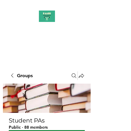
PAAUK
Stronger together
Groups
Student PAs
Public
·
88 members