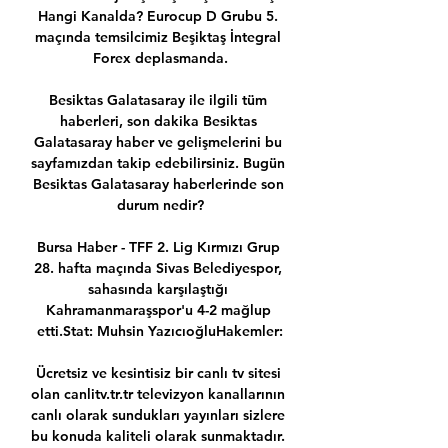
Hangi Kanalda? Eurocup D Grubu 5. 
maçında temsilcimiz Beşiktaş İntegral 
Forex deplasmanda.

Besiktas Galatasaray ile ilgili tüm 
haberleri, son dakika Besiktas 
Galatasaray haber ve gelişmelerini bu 
sayfamızdan takip edebilirsiniz. Bugün 
Besiktas Galatasaray haberlerinde son 
durum nedir?

Bursa Haber - TFF 2. Lig Kırmızı Grup 
28. hafta maçında Sivas Belediyespor, 
sahasında karşılaştığı 
Kahramanmaraşspor'u 4-2 mağlup 
etti.Stat: Muhsin YazıcıoğluHakemler:

Ücretsiz ve kesintisiz bir canlı tv sitesi 
olan canlitv.tr.tr televizyon kanallarının 
canlı olarak sundukları yayınları sizlere 
bu konuda kaliteli olarak sunmaktadır. 