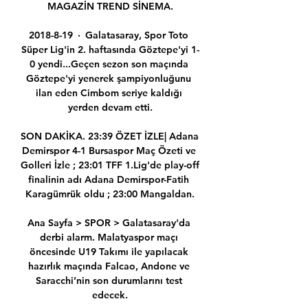
MAGAZİN TREND SİNEMA.

2018-8-19 · Galatasaray, Spor Toto 
Süper Lig'in 2. haftasında Göztepe'yi 1-
0 yendi...Geçen sezon son maçında 
Göztepe'yi yenerek şampiyonluğunu 
ilan eden Cimbom seriye kaldığı 
yerden devam etti.

SON DAKİKA. 23:39 ÖZET İZLE| Adana 
Demirspor 4-1 Bursaspor Maç Özeti ve 
Golleri İzle ; 23:01 TFF 1.Lig'de play-off 
finalinin adı Adana Demirspor-Fatih 
Karagümrük oldu ; 23:00 Mangaldan.

Ana Sayfa > SPOR > Galatasaray'da 
derbi alarm. Malatyaspor maçı 
öncesinde U19 Takımı ile yapılacak 
hazırlık maçında Falcao, Andone ve 
Saracchi’nin son durumlarını test 
edecek.
