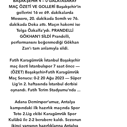
BAŞAKŞEHİR 4 – 0 GALATASARAY 
MAÇ ÖZETİ VE GOLLERİ Başakşehir’in 
gollerini 16 ve 69. dakikalarda 
Mossoro, 20. dakikada Semih ve 76. 
dakikada Doka attı. Maçın hakemi ise 
Tolga Özkalfa’ydı. PRANDELLİ 
GÖKHAN’I SİLDİ Prandelli, 
performansını beğenmediği Gökhan 
Zan’ı tam anlamıyla sildi.

Fatih Karagümrük İstanbul Başakşehir 
maç özeti İstanbulspor 7 saat önce — 
(ÖZET) Başakşehir-Fatih Karagümrük 
Maç Sonucu: 0-2 20 Ağu 2023 — Süper 
Lig'in 2. haftasında İstanbul derbisi 
oynandı. Fatih Terim Stadyumu'nda ...

Adana Demirspor'umuz, Antalya 
kampındaki ilk hazırlık maçında Spor 
Toto 2.Lig ekibi Karagümrük Spor 
Kulübü ile 2-2 berabere kaldı. Sezonun 
ikinci yarısının hazırlıklarına Antalya 