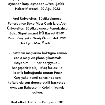
oynanan karşılaşmadan ...Yeni Şafak · 
Haber Merkezi · 20 Ağu 2023

Arel Üniversitesi Büyükçekmece-
Fenerbahçe Beko Maçı Canlı İzle!,Arel 
Üniversitesi Büyükçekmece-Fenerbahçe 
Bek.. Sigortam.net İTÜ Basket 81-91 
Pınar Karşıyaka Geniş Özeti İzle!. PSG 
4-2 Lyon Maç Özeti …

Bu haftanın maçlarına baktığım zaman 
size 3 maçı ön plana çıkartmak 
istiyorum…. Pınar Karşıyaka – 
Bahçeşehir Koleji. Maç fazlası ile 
liderlik koltuğunda oturan Pınar 
Karşıyaka kendi sahasında son 
haftalarda son derece etkili basketbol 
oynayan Bahçeşehir Kolejini konuk 
ediyor.

Basketbol: Haftanın Programı ING 