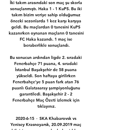
İki takım arasındaki son maç şu skorla 
sonuçlanmıştı. Haka 1 - 1 KuPS. Bu iki 
takım bizim veriye sahip olduğumuz 
önceki sezonlarda 1 kez karşı karşıya 
geldi. Bu maçlardan 0 tanesini KuPS 
kazanırken oynanan maçların 0 tanesini 
FC Haka kazandı. 1 maç ise 
beraberlikle sonuçlandı.

Bu sonucun ardından ligde 2. sıradaki 
Fenerbahçe 71 puana, 4. sıradaki 
İstanbul Başakşehir de 58 puana 
yükseldi. Son haftaya girilirken 
Fenerbahçe'ye 5 puan fark atan 76 
puanlı Galatasaray şampiyonluğunu 
garantiledi. Başakşehir 2 - 2 
Fenerbahçe Maç Özeti izlemek için 
tıklayınız.

2020-6-15 · SKA Khabarovsk vs 
Yenisey Krasnoyarsk, 20.09.2019 maç 