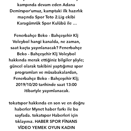
kampında devam eden Adana 
Demirspor'umuz, kamptaki ilk hazırlık 
maçında Spor Toto 2.Lig ekibi 
Karagümrük Spor Kulübü ile …

Fenerbahçe Beko - Bahçeşehir Klj 
Voleybol hangi kanalda, ne zaman, 
saat kaçta yayınlanacak? Fenerbahçe 
Beko - Bahçeşehir Klj Voleybol 
hakkında merak ettiğiniz bilgiler şöyle; 
güncel olarak takibini yaptığımız spor 
programları ve müsabakalardan, 
Fenerbahçe Beko - Bahçeşehir Klj; 
2019/10/20 tarihinde saat 13:00 
itibariyle yayımlanacak.

tokatspor hakkında en son ve en doğru 
haberler Mynet haber farkı ile bu 
sayfada. tokatspor Haberleri için 
tıklayınız. HABER SPOR FİNANS 
VİDEO YEMEK OYUN KADIN 