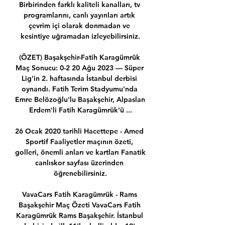
Birbirinden farklı kaliteli kanalları, tv 
programlarını, canlı yayınları artık 
çevrim içi olarak donmadan ve 
kesintiye uğramadan izleyebilirsiniz.

(ÖZET) Başakşehir-Fatih Karagümrük 
Maç Sonucu: 0-2 20 Ağu 2023 — Süper 
Lig'in 2. haftasında İstanbul derbisi 
oynandı. Fatih Terim Stadyumu'nda 
Emre Belözoğlu'lu Başakşehir, Alpaslan 
Erdem'li Fatih Karagümrük'ü ...

26 Ocak 2020 tarihli Hacettepe - Amed 
Sportif Faaliyetler maçının özeti, 
golleri, önemli anları ve kartları Fanatik 
canlıskor sayfası üzerinden 
öğrenebilirsiniz.

VavaCars Fatih Karagümrük - Rams 
Başakşehir Maç Özeti VavaCars Fatih 
Karagümrük Rams Başakşehir. İstanbul 