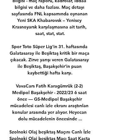
bilgisi - maç raporu, kadrolar, iddaa 
bilgisi ve daha fazlası. Maç detayı 
sayfasında FNL kapsamında oynanan 
Yeni SKA Khabarovsk – Yenisey 
Krasnoyarsk karşılaşmasına ait tarih, 
saat, stat, stat.

Spor Toto Süper Lig'in 31. haftasında 
Galatasaray ile Beşiktaş kritik bir maça 
çıkacak. Zirve yarışı veren Galatasaray 
ile Beşiktaş, Başakşehir'in puan 
kaybettiği hafta karşı.

VavaCars Fatih Karagümrük (2-2) 
Medipol Başakşehir - 2022/23 6 saat 
önce — GS-Medipol Başakşehir 
mücadelesi canlı izle ekranı araştırılan 
konular arasında yer alıyor. Heyecan 
dolu mücadelenin öncesinde ...

Szolnoki Olaj ­beşiktaş Maçını Canlı İzle 
Szolnoki Olaj ­beşiktaş Maçı Saat Kaçta 