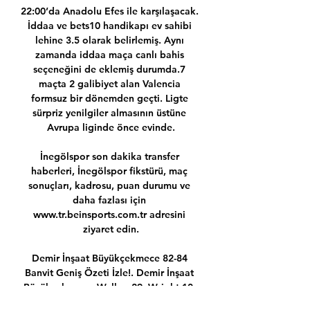
22:00’da Anadolu Efes ile karşılaşacak. 
İddaa ve bets10 handikapı ev sahibi 
lehine 3.5 olarak belirlemiş. Aynı 
zamanda iddaa maça canlı bahis 
seçeneğini de eklemiş durumda.7 
maçta 2 galibiyet alan Valencia 
formsuz bir dönemden geçti. Ligte 
sürpriz yenilgiler almasının üstüne 
Avrupa liginde önce evinde.

İnegölspor son dakika transfer 
haberleri, İnegölspor fikstürü, maç 
sonuçları, kadrosu, puan durumu ve 
daha fazlası için 
www.tr.beinsports.com.tr adresini 
ziyaret edin.

Demir İnşaat Büyükçekmece 82-84 
Banvit Geniş Özeti İzle!. Demir İnşaat 
Büyükçekmece: Walker 29, Wright 10, 
Moldoveanu 9, Simpson 7, Oğulcan 