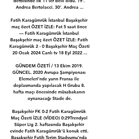
derbisinde ilk 11'ler belli oldu. 19'. 
Andrea Bertolacci. 30'. Andrea ...

Fatih Karagümrük İstanbul Başakşehir 
maç özet ÖZET İZLE: Fat 5 saat önce 
— Fatih Karagümrük İstanbul 
Başakşehir maç özet ÖZET İZLE: Fatih 
Karagümrük 2 - 0 Başakşehir Maç Özeti 
20 Ocak 2024 Canlı tv 18 Eyl 2022 ...

GÜNDEM ÖZETİ / 13 Ekim 2019. 
GÜNCEL. 2020 Avrupa Şampiyonası 
Elemeleri'nde yarın Fransa ile 
deplasmanda yapılacak H Grubu 8. 
hafta maçı öncesinde müsabakanın 
oynanacağı Stade de.

Başakşehir FK 0-2 Fatih Karagümrük 
Maç Özeti İZLE (VİDEO) 0:29Trendyol 
Süper Lig 2. haftasında Başakşehir 
evinde Fatih Karagümrük'ü konuk etti. 
Başakşehir Fatih Terim Stadyumu'nda 