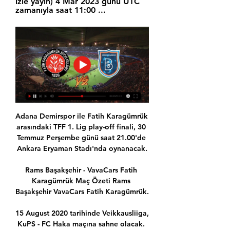
izle yayın) 4 Mar 2023 günü UTC 
zamanıyla saat 11:00 ...
Adana Demirspor ile Fatih Karagümrük 
arasındaki TFF 1. Lig play-off finali, 30 
Temmuz Perşembe günü saat 21.00'de 
Ankara Eryaman Stadı'nda oynanacak.

Rams Başakşehir - VavaCars Fatih 
Karagümrük Maç Özeti Rams 
Başakşehir VavaCars Fatih Karagümrük.

15 August 2020 tarihinde Veikkausliiga, 
KuPS - FC Haka maçına sahne olacak. 