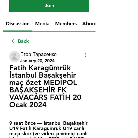
Join
Discussion
Media
Members
About
Back
Егор Тарасенко
January 20, 2024
Fatih Karagümrük 
İstanbul Başakşehir 
maç özet MEDİPOL 
BAŞAKŞEHİR FK 
VAVACARS FATİH 20 
Ocak 2024
9 saat önce — Istanbul Başakşehir 
U19 Fatih Karagumruk U19 canlı 
maçı skor (ve video çevrimiçi canlı 