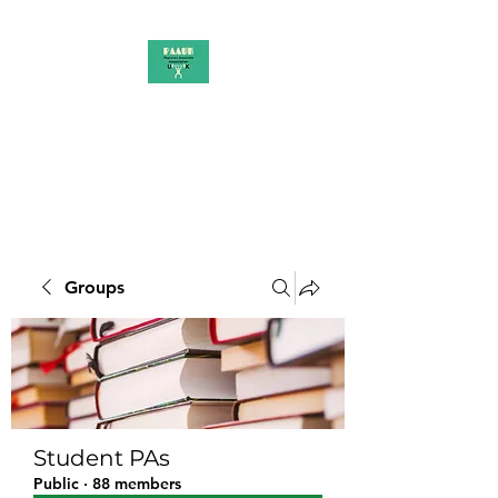
PAAUK
Stronger together
Groups
Student PAs
Public
·
88 members