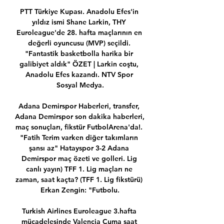
PTT Türkiye Kupası. Anadolu Efes'in 
yıldız ismi Shane Larkin, THY 
Euroleague'de 28. hafta maçlarının en 
değerli oyuncusu (MVP) seçildi. 
"Fantastik basketbolla harika bir 
galibiyet aldık" ÖZET | Larkin coştu, 
Anadolu Efes kazandı. NTV Spor 
Sosyal Medya.

Adana Demirspor Haberleri, transfer, 
Adana Demirspor son dakika haberleri, 
maç sonuçları, fikstür FutbolArena'da!. 
"Fatih Terim varken diğer takımların 
şansı az" Hatayspor 3-2 Adana 
Demirspor maç özeti ve golleri. Lig 
canlı yayın) TFF 1. Lig maçları ne 
zaman, saat kaçta? (TFF 1. Lig fikstürü) 
Erkan Zengin: "Futbolu.

Turkish Airlines Euroleague 3.hafta 
mücadelesinde Valencia Cuma saat 