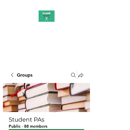
PAAUK
Stronger together
Groups
Student PAs
Public
·
88 members