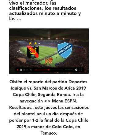
vivo el marcador, las 
clasificaciones, los resultados 
actualizados minuto a minuto y 
las ...
Obtén el reporte del partido Deportes Iquique vs. San Marcos de Arica 2019 Copa Chile, Segunda Ronda. Ir a la navegación < > Menu ESPN. Resultados.. este jueves las sensaciones del plantel azul un día después de perder por 1-2 la final de la Copa Chile 2019 a manos de Colo Colo, en Temuco.

Ciudad del Gigante Dormido, La Suiza de Puerto Rico, La Tierra de Lagos. Aguada.. La Esmeralda del Sur y Los Leones. Peñuelas. Valle de los Flamboyanes. Ponce. La Perla del Sur,. San Juan. La Ciudad Amurallada, Los Capitalinos, Los Senadores y La Losa. San Lorenzo. Los Samaritanos.

Ateneo en el diccionario de traducción español - italiano en Glosbe, diccionario en línea, gratis. Busque palabras y frases milions en todos los idiomas.

El volcán Arenal de Costa Rica está situado en el distrito de La Fortuna, cantón de San Carlos, en la provincia de Alajuela. Tiene una altura de 1.670 msnm. El volcán se encuentra dentro del Parque nacional Volcán Arenal. Inició su último y actual período de actividad en el año 1968, el día 29 de …

Real Cartagena perdió anoche 1-0 ante Tuluá en el estadio 12 de Octubre,. a dos puntos del líder Quindío y a tres unidades de Atlético, que es octavo con 16. Los pupilos de José Fernando Santa le habían apuntado a una victoria para buscar el liderato,. otra vez ante un rival directo,.

Colo Colo enfrenta a Palestino en el Estadio Monumental por la fecha 12 del Torneo Nacional. El Cacique no llega en su mejor forma, primero fue la eliminación en la Copa Sudamericana ante la Universidad Católica, luego de caer 1-0 en los 90' y 3-0 en penales, y después llegó el empate 1-1 ante Unión La Calera por la competencia local.

Bolivar vs. Aurora (0-1): gol, resumen y video de la semifinal 1:47La transmisión estará a cargo de la señal de Tigo Sports en el país ver EN VIVO · Reencuentro entre Barcelona y Messi tendrá que esperar ...Depor · Resumex · hace 1 mes

Clasificados a los ‘playoffs’ de la LigaPro, el Macará no siente presión pero sí la necesidad de seguir sumando puntos para mantener la distancia de sus rivales en la tabla de posiciones. El puntero del torneo cerrará la fecha 24 de visita, este lunes 2 de septiembre, ante un Mushuc Runa …

En Directo: Valencia Club de Fútbol SAD - Levante Unión Deportiva SAD. Partido de LaLiga Santander 2017-2018. Últimas noticias, clasificación, resultados y …

» canepa juan cruz (velostar) » cattaneo luis e. » cdnetworks co.ltd. » cespi – universidad nacional de la plata » celda cooperativa de servicios electricos, obras y servicios publicos, asistenciales y credito, vivienda y onsumo de darregueira ltda. » citarella sa » ciudad global s.a. » cloudflare, inc » …

Aquí encontrarás todas las tiendas con FILA en Brujas con direcciones, horarios de apertura, ofertas y más La marca fue fundada en 1911 en Seúl. toggle menu TheLabelFinder TheLabelFinder - Busca en linea.

De pretemporada en la ciudad San Miguel jugó amistosos con Ateneo de la Juventud El equipo de la Primera C tuvo dos ensayos ante la Reserva y Primera del conjunto celeste y blanco. Todo se desarrolló en la cancha de la Liga Mercedina durante la tarde del sábado.

Para el domingo 15, después de haber pasado la noche en la ciudad, Boca-Mercedes contará con la visita de Club María Juana desde las 21, la jornada se completa con Banco Nación vs. Estudiantes de Paraná, Los Andes de Alcorta vs. Gimnasia y Club Bell Voley vs. River Plate.

Atlético Grau de Piura igualó 1 a 1 con Cienciano en la altura del Cusco por la segunda fecha del torneo de la Segunda Profesional.. El equipo albo se plantó bien durante los 90 minutos de juego ante un rival que llegaba como favorito, no solo por que jugaba en la altura, sino por la calidad de la plantilla de jugadores que tiene.Sin embargo, los dirigidos por Mario Flores quitaron espacios.

Consiga nuestros pronósticos y sigue el resultado de tus apuestas en directo del partido Gil Vicente vs. Portimonense de Liga NOS (Fútbol) el 26.10.2019.

Sigue en vivo online el partido entre San Carlos y Guadalupe del 15 de marzo por la Liga Promerica. Síguenos en Google News; Minuto a minuto, alineaciones, transmisión, estadísticas, pronóstico y todo sobre el cotejo San Carlos vs Guadalupe por la jornada 15 de la Primera División de Costa Rica.

Fútbol Melgar vs Bolivar La Paz 20/01/2024 Cómo ver el partido? La transmisión legal del partido en excelente calidad pronto estará disponible a través del enlace. Solo necesita: 1.

Viaja fácilmente desde Valledupar a Corozal con Rome2rio. Rome2rio es un motor de información para organizar viajes de puerta a puerta y hacer reservas, que te ayuda a llegar desde y hasta cualquier lugar del mundo Encuentra aquí todas las opciones de transporte para tu viaje desde Valledupar a Corozal. Rome2rio dispone de horarios al día, mapas de ruta, tiempos de viaje y precios.

¡¡EL INVITADO ES BOLÍVAR! #melgar #arequipa - YouTube 39:44⚫¡¡EL INVITADO ES BOLÍVAR! #melgar #arequipa #liga1 #futbolperuano #futbol #futbol. 2.9K views · Streamed 2 weeks agomore ...YouTube · Zona Dominó · hace 3 semanas

Baron Rojo - En Vivo en Obras Sanitarias - Argentina - 1984 - En 1984, los españoles llegaban por segunda vez a la Argentina para presentarse en el Estadio Obras Sanitarias, durante tres noches consecutivas. Ante un recinto colmado, el Baròn venìa a presentar Metalforfosis,.

Hace 3 mins Por Fernando Gómez. Quilmes y Atlético Rafaela se enfrentarán este lunes 2 de marzo en cumplimiento de la jornada 19 del Grupo B de la Primera B Nacional de Argentina. Quilmes vs Atlético Rafaela en vivo.

Melgar vs Bolivar en vivo Amistoso - YouTube Learn more · Open App. Premieres in 13 hours. January 20 at 10:00 AM PST. Melgar vs Bolivar en vivo Amistoso. 1 waitingmore. Trueno17. 1.85K.YouTube · Trueno17 · hace 3 horas

San Juan de los Lagos León IV León III León I Silao Potencia Irapuato II Salamanca Cog.. Grandes Ascensión II Samalayuca Sur Paso del Norte Reforma Agua Prieta II Fuerza y Energía Naco Nogales La Caridad La Caridad. San Ángel Obra a cargo de solicitante Tren 2 Tren 1. Gerencia: Central Zona: Altamirano 2016-2021 Arcelia Nueva 115 15

ESTAMOS DE VOLTA!! . . Neste fim de tarde de sábado(26), a equipe boveta goleou o Tupynambás por 5x0, em Juiz de Fora-MG, em jogo válido pela 3ª rodada...

Comentario completo del partido Leganés vs. Real Valladolid. Comentario completo del partido Leganés vs. Real Valladolid. Ir a la navegación < > Menu ESPN.

Información y comentarios sobre Sindicato Del Personal De Obras Sanitarias en San Juan, sucursal de angel de rojas sur. Sindicatos, Asociaciones y sindicatos, Guia de gremios, Guia de sindicatos, Guia de uniones de trabajadores, Sociedad: informacion sobre la gente y la comunidad, Asociacion, Sindicato, Sociedad y estado

Tres veces para UPCN y la última edición para Bolívar. Pero no solo eso: en las últimas 11 Ligas solo fueron campeón ellos dos y en 8 oportunidades festejó quien tenía la localía. Anteriormente se había dado con el primer bicampeonato Celeste en la 2003/04, con Rojas Scholem en la 2001/02 y con River Plate en la 1998/99.

Borussia Dortmund - FC Bayern München am Dienstag, 26.5.2020 im LiEl campo de La Fortaleza abre sus puertas para que Lanús reciba al Sporting Cristal de Perú en la ronda inicial de la Copa Sudamericana 2018.Los dirigidos por Ezequiel Carboni siguen sin recuperar su mejor nivel desde la última parte del 2017, cuando el Granate en ese entonces era dirigido por Jorge Almirón.

LO QUE SERÁ EL PARTIDO ENTRE MELGAR VS BOLÍVAR 16:39Melgar #Perú #liga1 TODO SOBRE Copa Libertadores Copa Sudamericana Eliminatorias Sudamericanas Fifa Conmebol ETIQUETAS Melgar vs Bolivar ...YouTube · Pricher Sports · hace 2 días

LEÓN - AMÉRICA. León - América; cómo y dónde ver la final de la eLiga MX. Juan Carlos Navarro. 14/06/2020 07:55 CDT. e Liga MX. León y América protagonizarán la primera final de la e Liga MX. Erick De la Rosa. 12/06/2020 17:58 CDT. Liga MX. Futbol de Estufa Liga MX: Apertura 2020 ¡Rumores, altas y bajas del fútbol mexicano!

▷ Bolívar vs Atlético Palmaflor EN VIVO por Liga Boliviana 25 nov 2023 — Premios The Best EN VIVO: nominados y transmisión de la gala Melgar. BOLÍVAR: C. Lampe; D. Bejarano, L. Paz, N. Ferreyra, J. Sagredo; F ...

Esta jornada se espera que vuelva a rodar el balón, ya que anuncia el retorno del fútbol chileno en medio de la crisis social que afecta al país. Así se busca retomar el Torneo Nacional al igual que el ascenso en …

Em nota oficial, Criciúma confirma três casos de covid-19 entre os jogadores Próximo jogo da equipe está marcado para acontecer no dia 28, contra o Marcílio Dias

Israel Santos Rodríguez, coordinador del Ateneo Fuente de Ramos Arizpe, invita a todos los jóvenes y adultos interesados en concluir sus estudios de bachillerato, a que se inscriban al curso en.

RTC Televisión, Iquique. 43 mil Me gusta. CUENTA OFICIAL. Señal Digital Canal 26.1 - Señal Vtr Canal 9. La mejor programación del norte por el canal de...

O Cruzeiro desde o início tomou a iniciativa ofensiva. Aos 9 minutos Edilson cruzou para a área, David tentou cabecear, a bola bateu no sistema defensivo da Caldense e sobrou para o próprio atacante abrir o placar. A Veterana quase empatou aos 24 minutos com …

Cienciano vs Atlético Grau EN VIVO ONLINE| Este domingo se juega la novena fecha de la Liga 2estadio Municipal de Bernal, Sechura y será transmitido EN DIRECTO vía Gol Perú para toda Latinoamérica. Además, podrás seguir todo el fútbol en vivo con las mejores jugadas, goles, incidencias minuto a minuto por Líbero.pe.. El equipo cusqueño se encuentra peleando para llegar a la máxima.

Al descanso, la Universidad de Chile sacaba cuentas alegres con el resultado y con la tarjeta roja de Palestino, que le anticipaba más aire del que tuvo en

El Club Social, Cultural y Deportivo Blooming, más conocido simplemente como Blooming, es una institución deportiva de la ciudad de Santa Cruz de la Sierra, Bolivia, fundado el 1 de mayo de 1946. Su disciplina principal es el fútbol masculino profesional, que p