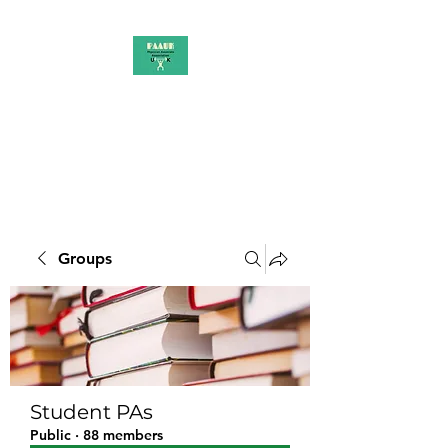
PAAUK
Stronger together
Groups
Student PAs
Public
·
88 members