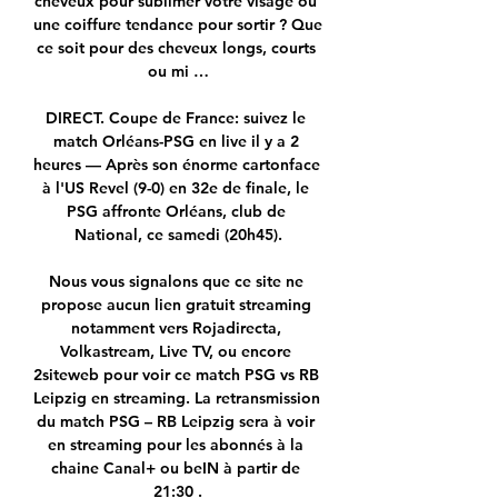
cheveux pour sublimer votre visage ou 
une coiffure tendance pour sortir ? Que 
ce soit pour des cheveux longs, courts 
ou mi …

DIRECT. Coupe de France: suivez le 
match Orléans-PSG en live il y a 2 
heures — Après son énorme cartonface 
à l'US Revel (9-0) en 32e de finale, le 
PSG affronte Orléans, club de 
National, ce samedi (20h45).

Nous vous signalons que ce site ne 
propose aucun lien gratuit streaming 
notamment vers Rojadirecta, 
Volkastream, Live TV, ou encore 
2siteweb pour voir ce match PSG vs RB 
Leipzig en streaming. La retransmission 
du match PSG – RB Leipzig sera à voir 
en streaming pour les abonnés à la 
chaine Canal+ ou beIN à partir de 
21:30 .
