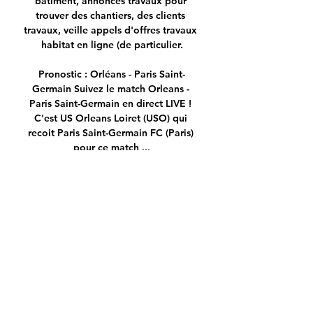
batiment, annonces travaux pour 
trouver des chantiers, des clients 
travaux, veille appels d'offres travaux 
habitat en ligne (de particulier.

Pronostic : Orléans - Paris Saint-
Germain Suivez le match Orleans - 
Paris Saint-Germain en direct LIVE ! 
C'est US Orleans Loiret (USO) qui 
recoit Paris Saint-Germain FC (Paris) 
pour ce match ...

Coupe de France : à quelle heure et sur 
quelle chaîne il y a 4 jours — Le match 
sera retransmis sur BeIN Sport, où à 
suivre en direct commenté sur 
lefigaro.fr. Le calendrier complet du 
PSG. Sujets. psg · Orléans ...

footstream hd , Le site vous propose 
tous les plus grands évènements 
sportifs en streaming comme PSG 