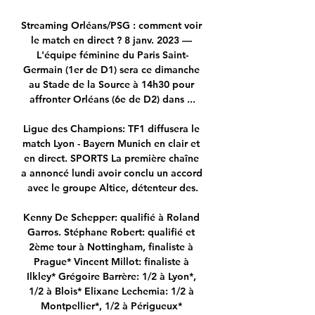
Streaming Orléans/PSG : comment voir 
le match en direct ? 8 janv. 2023 — 
L'équipe féminine du Paris Saint-
Germain (1er de D1) sera ce dimanche 
au Stade de la Source à 14h30 pour 
affronter Orléans (6e de D2) dans ...

Ligue des Champions: TF1 diffusera le 
match Lyon - Bayern Munich en clair et 
en direct. SPORTS La première chaîne 
a annoncé lundi avoir conclu un accord 
avec le groupe Altice, détenteur des.

Kenny De Schepper: qualifié à Roland 
Garros. Stéphane Robert: qualifié et 
2ème tour à Nottingham, finaliste à 
Prague* Vincent Millot: finaliste à 
Ilkley* Grégoire Barrère: 1/2 à Lyon*, 
1/2 à Blois* Elixane Lechemia: 1/2 à 
Montpellier*, 1/2 à Périgueux* 