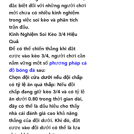
đặc biệt đối với những người chơi 
mới chưa có nhiều kinh nghiệm 
trong việc soi kèo và phân tích 
trận đấu.
Kinh Nghiệm Soi Kèo 3/4 Hiệu 
Quả
Để có thể chiến thắng khi đặt 
cược vào kèo 3/4, người chơi cần 
nắm vững một số 
phương pháp cá 
độ bóng đá
 sau:
Chọn đội cửa dưới nếu đội chấp 
có tỷ lệ ăn quá thấp
: Nếu đội 
chấp đang giữ kèo 3/4 và có tỷ lệ 
ăn dưới 0.80 trong thời gian dài, 
đây có thể là dấu hiệu cho thấy 
nhà cái đánh giá cao khả năng 
thắng của đội dưới. Khi đó, đặt 
cược vào đội dưới có thể là lựa 