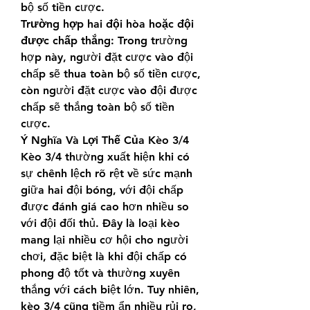
bộ số tiền cược.
Trường hợp hai đội hòa hoặc đội 
được chấp thắng
: Trong trường 
hợp này, người đặt cược vào đội 
chấp sẽ thua toàn bộ số tiền cược, 
còn người đặt cược vào đội được 
chấp sẽ thắng toàn bộ số tiền 
cược.
Ý Nghĩa Và Lợi Thế Của Kèo 3/4
Kèo 3/4 thường xuất hiện khi có 
sự chênh lệch rõ rệt về sức mạnh 
giữa hai đội bóng, với đội chấp 
được đánh giá cao hơn nhiều so 
với đội đối thủ. Đây là loại kèo 
mang lại nhiều cơ hội cho người 
chơi, đặc biệt là khi đội chấp có 
phong độ tốt và thường xuyên 
thắng với cách biệt lớn. Tuy nhiên, 
kèo 3/4 cũng tiềm ẩn nhiều rủi ro, 