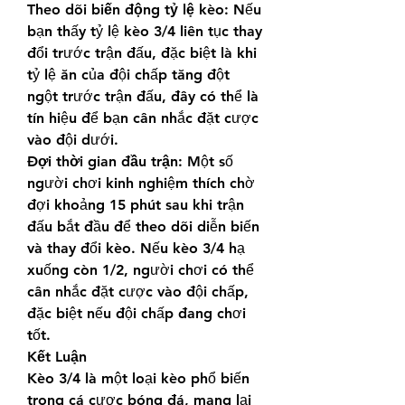
Theo dõi biến động tỷ lệ kèo
: Nếu 
bạn thấy tỷ lệ kèo 3/4 liên tục thay 
đổi trước trận đấu, đặc biệt là khi 
tỷ lệ ăn của đội chấp tăng đột 
ngột trước trận đấu, đây có thể là 
tín hiệu để bạn cân nhắc đặt cược 
vào đội dưới.
Đợi thời gian đầu trận
: Một số 
người chơi kinh nghiệm thích chờ 
đợi khoảng 15 phút sau khi trận 
đấu bắt đầu để theo dõi diễn biến 
và thay đổi kèo. Nếu kèo 3/4 hạ 
xuống còn 1/2, người chơi có thể 
cân nhắc đặt cược vào đội chấp, 
đặc biệt nếu đội chấp đang chơi 
tốt.
Kết Luận
Kèo 3/4 là một loại kèo phổ biến 
trong cá cược bóng đá, mang lại 