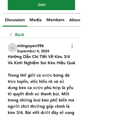
Join
Discussion
Media
Members
About
Back
miinguyen396
miinguyen396
September 4, 2024
Hướng Dẫn Chi Tiết Về Kèo 3/4 
Và Kinh Nghiệm Soi Kèo Hiệu Quả
Trong thế giới cá cược bóng đá 
trực tuyến, việc hiểu rõ và sử 
dụng kèo cá cược phù hợp là yếu 
tố quyết định sự thành bại. Một 
trong những loại kèo phổ biến mà 
người chơi thường gặp chính là 
kèo 3/4. Bài viết dưới đây sẽ cung 