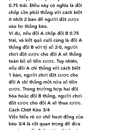
0.75 trái. Điều này có nghĩa là đội 
chấp cần phải thắng với cách biệt 
ít nhất 2 bàn để người đặt cược 
vào họ thắng kèo.
Ví dụ, nếu đội A chấp đội B 0.75 
trái, và kết quả cuối cùng là đội A 
thắng đội B với tỷ số 2-0, người 
chơi đặt cược cho đội A sẽ thắng 
toàn bộ số tiền cược. Tuy nhiên, 
nếu đội A chỉ thắng với cách biệt 
1 bàn, người chơi đặt cược cho 
đội A chỉ thắng một nửa số tiền 
cược. Trong trường hợp hai đội 
hòa hoặc đội B thắng, người chơi 
đặt cược cho đội A sẽ thua cược.
Cách Chơi Kèo 3/4
Việc hiểu rõ cơ chế hoạt động của 
kèo 3/4 là rất quan trọng để đưa 