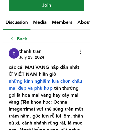
Join
Discussion
Media
Members
About
Back
thanh tran
July 23, 2024
các cái MAI VÀNG hấp dẫn nhất 
Ở VIỆT NAM hiện giờ
những kinh nghiệm lựa chọn chậu 
mai đẹp và phù hợp
 tên thường 
gọi là hoa mai vàng hay cây mai 
vàng (Tên khoa học: Ochna 
integerrima) với thể sống trên một 
trăm năm, gốc lớn rễ lồi lõm, thân 
xù xì, cành nhánh rộng rãi, lá mọc 
xen. Ngoài bỗng dưng, rất nhiều 