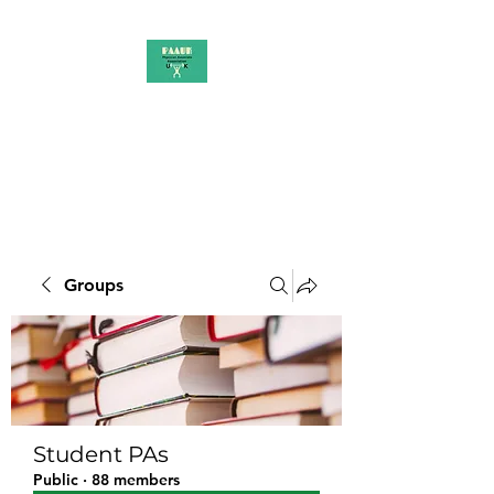
PAAUK
Stronger together
Groups
Student PAs
Public
·
88 members