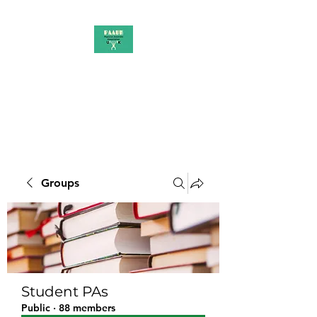
PAAUK
Stronger together
Groups
Student PAs
Public
·
88 members