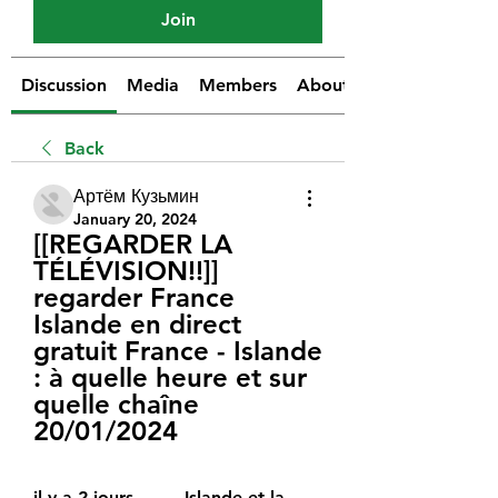
Join
Discussion
Media
Members
About
Back
Артём Кузьмин
January 20, 2024
[[REGARDER LA 
TÉLÉVISION!!]] 
regarder France 
Islande en direct 
gratuit France - Islande 
: à quelle heure et sur 
quelle chaîne 
20/01/2024
il y a 2 jours — ... Islande et la 