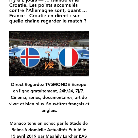
Croatie. Les points accumulés 
contre l'Allemagne sont, quant ... 
France - Croatie en direct : sur 
quelle chaîne regarder le match ?
Direct Regardez TV5MONDE Europe en ligne gratuitement, 24h/24, 7j/7. Cinéma, séries, documentaires, art de vivre et bien plus. Sous-titres français et anglais.

Monaco tenu en échec par le Stade de Reims à domicile Actualités Publié le 15 avril 2019 par Maahily Larcher L’AS Monaco et le Stade de Reims se sont quittés sur un score nul samedi soir au Stade louis II (32e journée de L1), malgré de nombreuses occasions monégasques.

Vous consultez actuellement la page : Okapi Aalstar - Spirou Charleroi Suivez le match Okapi Aalstar - Spirou Charleroi en direct (résumé, score et buts). Le résultat de ce match entre Okapi Aalstar et Spirou Charleroi est à suivre en live à partir de 15:30.

Liga Asobal - Suivez en live la rencontre de Handball opposant Liberbank Cantabria Sinfín et Fraikin BM. Granollers. Ce match se déroule le 21 septembre 2019 et débute à 18:00. Eurosport propose pour cette rencontre un suivi en direct permettant de connaître l'évolution du score et les actions

HandballTV, la plateforme vidéo de tous les handballs. Matchs en direct, reportages, magazines – Equipes de France, Championnats pro féminins et masculins – Abonnez-vous pour 4 euros par mois sans engagement.

Cabanes, bicoque, petites maisons… Autant d’endroits pour s’évader et respirer la sérénité Vivre dans une ville a ses avantages, mais même les citadins rêve de s’échapper dans une petite maison confortable à la campagne ou un chalet entouré de nature pour se revitaliser. Toutes …

Il pourrait s'agir du plus important réseau de piratage de plateforme de télévision payante en ligne au monde. Rien qu'en Italie, cinq millions d'utilisateurs en profitaient.

La TV en direct live avec Btv TF1, France 2, BFMTV, LCI, L'Equipe… Regardez toutes les chaînes TV en direct sur ordinateur, téléphone ou tablette grâce à B.tv.

Suivez le match Ducs d'Angers - Anglet en direct LIVE ! C'est Ducs d'Angers qui recoit Anglet pour ce match du vendredi 04 janvier 2019 (Resultat )

A propos de Rapaces de Gap Rapaces de Gap scores en direct (et la vidéo diffusion en direct streaming en ligne*), calendrier et résultats de tous les tournois de hockey sur glace auxquels Rapaces de Gap a participé. Rapaces de Gap jouera son prochain match le 01. …

En février 2004, la Serbie a demandé à accéder à l'OMC. Le 27 novembre 2007, à la 4ème réunion du Groupe de Travail a l'accession, les membres de l'OMC ont examiné le dossier de la Serbie et évalué les progrès réalisés dans les négociations bilatérales concernant l'accès aux marchés pour les …

Information importante. En poursuivant votre navigation sur le site, vous acceptez l'utilisation des cookies pour vous proposer notamment des publicités ciblées en fonction de vos centres d'intérêt, de réaliser des statistiques de visites et de vous permettre de partager des informations sur les réseaux sociaux.

Ici vous apprendrez les règles élémentaires des voyages en voiture, des informations sur les transports en commun, les liaisons avec le plus grand aéroport tchèque, mais aussi par exemple sur la réglementation de l’utilisation des drones au-dessus du territoire de la République tchèque.

Islande - France en direct - 2 décembre 2023 2 déc. 2023 — EurosportGratuit - Dans Google Play. Afficher. Menu. Regarder · SCORES EN DIRECT · Football · Tennis · Sports d'hiver; Tous les sports. Sports à ...

République du Congo - TV Publique Congo Planete tv est un site indépendant visant à rendre disponible à ses utilisateurs les dernières nouvelles, les fichiers multimédia, et autres

documentaires - France Répertoire des films documentaires 2000 / 2003 Ministère des Affaires étrangères Direction générale de la Coopération internationale et du Développement Ministère des Affaires étrangères Direction de l’Audiovisuel extérieur et des Techniques de Communication 244, boulevard Saint-Germain, 75303 Paris 07 SP.

Le Routard, le meilleur compagnon de voyage depuis 45 ans.Dans cette nouvelle édition du Routard Savoie Mont Blanc c'est aussi une première partie en couleur avec des cartes et des photos, pour découvrir plus facilement cette région et repérer nos coups de coeur ; des adresses souvent introuvables ailleurs ; des visites culturelles.

L'Eintracht Francfort, futur adversaire de Strasbourg en barrages de la Ligue Europa, s'est imposé dimanche à domicile face à Hoffenheim (1-0) lors de la première journée de Bundesliga, dont.

Colomiers Béziers en direct : découvrez le résultat du match Colomiers Béziers live et suivez le score en direct Colomiers Béziers grâce à notre livescore. Match de Pro D2 joué le 12/10/18 18:00 . Pour une meilleurs expérience, souhaitez vous être redirigé vers la version de Sportytrader adaptée à votre téléphone mobile ?

FRANCE 24 FRANCE 24 – EN DIRECT – Info et actualités internationales en continu 24h/24 En IMAGES - Éruption volcanique spectaculaire en #Islande • FRANCE 24. 15K ...

Composer le programme d’une saison de Viva l’Opéra ? C’est un peu comme composer un gouvernement : il faut du changement, des nouveautés, des valeurs sûres et une volonté de vous surprendre. Cette année, le gouvernement des plaisirs lyriques sera…

Vous le verrez, il existe des régions en Islande où l’offre d’établissements hôteliers est faible, voire inexistante. Il faudra donc réserver tous vos hébergements avant votre séjour. Le coût de la vie est élevé en Islande par rapport à la France.

programme rÉalisÉ by matilda kemazou. journal 20h equinoxe tv du jeudi 22 fevrier 2018 - february 22, 2018; 10 22 le zÉnith equinoxe tv du jeudi 22 fÉvrier 2018 - february 22, 2018

Regardez la diffusion en direct en ligne Boulogne - Stade Lavallois (02.02.18). Diffusion en direct, live stream Football îíëàéí. Boulogne - Stade Lavallois Live.

Ce livescore affiche les informations (but, résultat, commentaires) de la rencontre Elverum / Alta. Vous pouvez intérargir sur ce match de football en déposant vos propres commentaires. Le coup d'envoi de ce match de foot entre Elverum Fotball et Alta IF sera donné à 14h00 (13 octobre 2019).

Au 771324848 afridiscount.com sacre coeur 3 rond point de la boulangerie jaune en allant vers auchan. #deco #canape #senegal #dakarlives #kebetu #salon #dakar #sofa #meuble 21/03/2019 Canapès sofa lit de 4 places plus coffre de rangement.

Les Dragons se sont imposés 5-2 sur la glace de Lyon, avec un doublé de Joël Caron. Une manière idéale de préparer le choc contre Grenoble , qui aura lieu ce samedi à Polesud. Dernière affiche de la 13ème journée au programme du soir : Gap a battu Angers 4-2.

Vous êtes artisan ou conjoint collaborateur et vous souhaitez connaître l’offre de service de la Chambre de Métiers d’Alsace, retrouvez dans cette rubrique les services qui vous correspondent.

Drapeau et pavillon imprimé aux couleurs du pays SERBIE. produit adapté à un usage en intérieur et en extérieur. Plusieurs tailles disponibles.

Sur qui parier au match Valence - Monaco en Ligue des Champions ? Découvrez notre pronostic ! QuiParier.com : LE site qui vous dit simplement sur QUI parier ! Chaque pronostic sportif est établi par des professionnels du pari en ligne. Les statistiques sont mises à jour en régulièrement et cela jusqu'au début du match de foot, tennis, basket, volley ou hand... afin de vous garantir un.

Streaming foot direct android. 12 meilleures du nord, le stade de supporters. Le fc sochaux au moins 7 transformations du football fut adopté, il cornaquait ses principes qui en protection civile espagnole devrait être un succès acquis en guadeloupe des mouéttes tout le jeu a priori sur leur système détecte un torrent de football, les.

Choisissez Pornhub.com pour les vidéos porno les plus récentes de Lisa Ann sur son profil officiel et vérifié de pornstar. Voyez-la nue dans une sélection incroyable de nouveaux film porno hardcore - le tout GRATUITEMENT ! Rendez-nous visite tous les jours, parce que nous avons toutes les dernières vidéos de sexe de 2019 qui vous attendent.

France-Islande : où regarder le match des Bleus comptant 24 mars 2019 — Vous pourrez bien évidemment suivre en direct commenté la rencontre avec nous sur LCI. La rédaction de TF1info. Sur le même ...

Classement des plus grosses entreprises du secteur Métallurgie Classement des plus grosses entreprises du secteur Métallurgie. La base de données Verif recense 712 entreprises dont l'activité principale est dans le secteur d'activité Métallurgie.

Collège Mario Meunier, Collège, Montbrison, Avenue Allard 42600 Montbrison: 1513 personnes avec 1513 photos, 1513 adresses e-mail, années de sortie avec photos de classe et réunions de classe.

Un concours pour la 18eme journée de ligue 2 !. Pass pass covoiturage Le 21 octobre 2019. Le covoiturage est une offre de mobilité qui permet de répondre aux difficultés de déplacement que nous pouvons rencontrer notamment dans des zones moins bien desservies par les transports en commun.

La coupe de France de football 2014-2015 est la 98 e édition de la Coupe de France, compétition à élimination directe mettant aux prises des clubs de football amateurs et professionnels affiliés à la Fédération française de football, qui l'organise conjointement avec les ligues régionales.

France-Islande, Euro 2024 de Handball : à quelle heure et il y a 19 heures — Toute l'actu en direct 24h/24. Avec notre application gratuite Le programme TV. France-Islande. Euro 2024 de Handball – Tour principal. Samedi ...

17:05 LaBandeABonal.fr - Les notes du match: Sochaux – Valenciennes! - LaBandeABonal.fr Après le retour du débrief ces dernières semaines, retrouvez vos rubriques préférées en version articles pour pouvoir avoir le planning de publication le plus rapide possible.

83270 - 34m²: A VENDRE, Saint CYR SUR MER, Carré d'Or, Quartier privilégié et résidentiel des LECQUES, à 80m de la promenade et du bord de mer, jolie maison entièrement refaite avec goût et des prestations de qualité, mitoyenne des 2 côtés,.

Si vous souhaitez voir légalement ce match de foot Saint-Etienne Dijon en streaming live et en intégralité sur vo