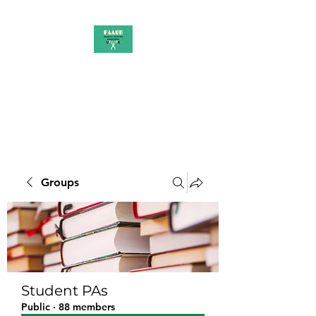
PAAUK
Stronger together
Groups
Student PAs
Public
·
88 members