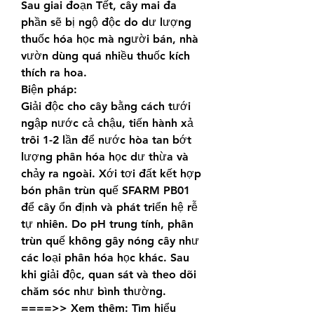
Sau giai đoạn Tết, cây mai đa 
phần sẽ bị ngộ độc do dư lượng 
thuốc hóa học mà người bán, nhà 
vườn dùng quá nhiều thuốc kích 
thích ra hoa.
Biện pháp:
Giải độc cho cây bằng cách tưới 
ngập nước cả chậu, tiến hành xả 
trôi 1-2 lần để nước hòa tan bớt 
lượng phân hóa học dư thừa và 
chảy ra ngoài. Xới tơi đất kết hợp 
bón phân trùn quế SFARM PB01 
để cây ổn định và phát triển hệ rễ 
tự nhiên. Do pH trung tính, phân 
trùn quế không gây nóng cây như 
các loại phân hóa học khác. Sau 
khi giải độc, quan sát và theo dõi 
chăm sóc như bình thường.
====>> Xem thêm: Tìm hiểu 