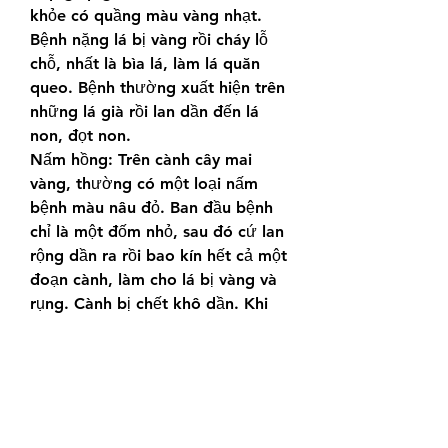
khỏe có quầng màu vàng nhạt. 
Bệnh nặng lá bị vàng rồi cháy lỗ 
chỗ, nhất là bìa lá, làm lá quăn 
queo. Bệnh thường xuất hiện trên 
những lá già rồi lan dần đến lá 
non, đọt non.
Nấm hồng: Trên cành cây mai 
vàng, thường có một loại nấm 
bệnh màu nâu đỏ. Ban đầu bệnh 
chỉ là một đốm nhỏ, sau đó cứ lan 
rộng dần ra rồi bao kín hết cả một 
đoạn cành, làm cho lá bị vàng và 
rụng. Cành bị chết khô dần. Khi 
vết bệnh đã bao quanh kín hết cả 
một đoạn cành thì đa số những lá 
mai phía trên chỗ bị bệnh sẽ có 
màu vàng, xanh loang lổ, rồi bị 
rụng dần. Khúc cành phía trên chỗ 
bị bệnh trở nên khô nứt, giòn dễ 