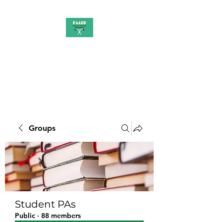
PAAUK
Stronger together
Groups
Student PAs
Public
·
88 members