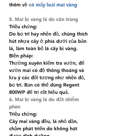
thêm về 
có mấy loại mai vàng
5. Mai bị vàng lá do côn trùng
Triệu chứng:
Do bọ trĩ hay nhện đỏ, chúng thích 
hút nhựa cây ở phía dưới của bản 
lá, làm toàn bộ lá cây bị vàng.
Biện pháp:
Thường xuyên kiểm tra vườn, để 
vườn mai có độ thông thoáng và 
lưu ý các đối tượng như nhện đỏ, 
bọ trĩ. Bạn có thể dùng Regent 
800WP để trị rất hiệu quả.
6. Mai bị vàng lá do đất nhiễm 
phèn
Triệu chứng:
Cây mai vàng đều, lá nhỏ dần, 
chậm phát triển do không hút 
được dinh dưỡng.