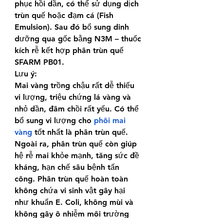
phục hồi dần, có thể sử dụng dịch 
trùn quế hoặc đạm cá (Fish 
Emulsion). Sau đó bổ sung dinh 
dưỡng qua gốc bằng N3M – thuốc 
kích rễ kết hợp phân trùn quế 
SFARM PB01.
Lưu ý:
Mai vàng trồng chậu rất dễ thiếu 
vi lượng, triệu chứng lá vàng và 
nhỏ dần, đâm chồi rất yếu. Có thể 
bổ sung vi lượng cho 
phôi mai 
vàng
 tốt nhất là phân trùn quế. 
Ngoài ra, phân trùn quế còn giúp 
hệ rễ mai khỏe mạnh, tăng sức đề 
kháng, hạn chế sâu bệnh tấn 
công. Phân trùn quế hoàn toàn 
không chứa vi sinh vật gây hại 
như khuẩn E. Coli, không mùi và 
không gây ô nhiễm môi trường 