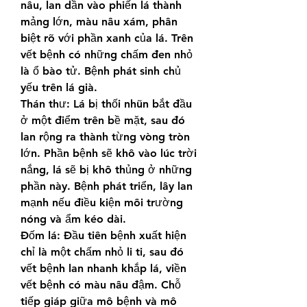
nâu, lan dần vào phiến lá thành 
mảng lớn, màu nâu xám, phân 
biệt rõ với phần xanh của lá. Trên 
vết bệnh có những chấm đen nhỏ 
là ổ bào tử. Bệnh phát sinh chủ 
yếu trên lá già.
Thán thư: Lá bị thối nhũn bắt đầu 
ở một điểm trên bề mặt, sau đó 
lan rộng ra thành từng vòng tròn 
lớn. Phần bệnh sẽ khô vào lúc trời 
nắng, lá sẽ bị khô thủng ở những 
phần này. Bệnh phát triển, lây lan 
mạnh nếu điều kiện môi trường 
nóng và ẩm kéo dài.
Đốm lá: Đầu tiên bệnh xuất hiện 
chỉ là một chấm nhỏ li ti, sau đó 
vết bệnh lan nhanh khắp lá, viền 
vết bệnh có màu nâu đậm. Chỗ 
tiếp giáp giữa mô bệnh và mô 